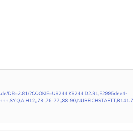
lus.de/DB=2.81/?COOKIE=U8244,K8244,D2.81,E2995dee4-
+++,SY,Q,A,H12,,73,,76-77,,88-90,NUBEICHSTAETT,R141.7