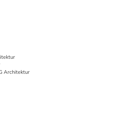
itektur
r
G Architektur