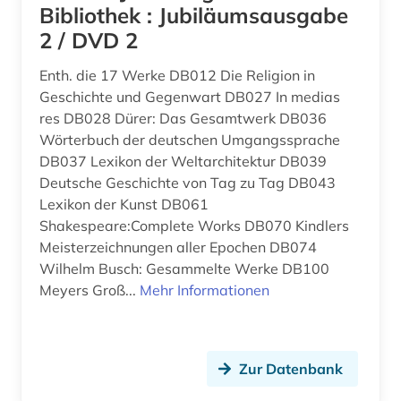
Bibliothek : Jubiläumsausgabe
baubetrieb (2)
Suedasien (1)
2 / DVD 2
baudenkmal (4)
Tschechische Republik (2)
Enth. die 17 Werke DB012 Die Religion in
Geschichte und Gegenwart DB027 In medias
bauen (1)
Tuerkei (1)
res DB028 Dürer: Das Gesamtwerk DB036
bauen im bestand (1)
USA (6)
Wörterbuch der deutschen Umgangssprache
DB037 Lexikon der Weltarchitektur DB039
bauerhaltung (1)
Ungarn (1)
Deutsche Geschichte von Tag zu Tag DB043
Lexikon der Kunst DB061
bauforschung (3)
Shakespeare:Complete Works DB070 Kindlers
baugerät (1)
Meisterzeichnungen aller Epochen DB074
Wilhelm Busch: Gesammelte Werke DB100
baugeräte (1)
Meyers Groß...
Mehr Informationen
baugeschichte (1)
bauhandwerk (1)
Zur Datenbank
bauingenieurwesen (11)