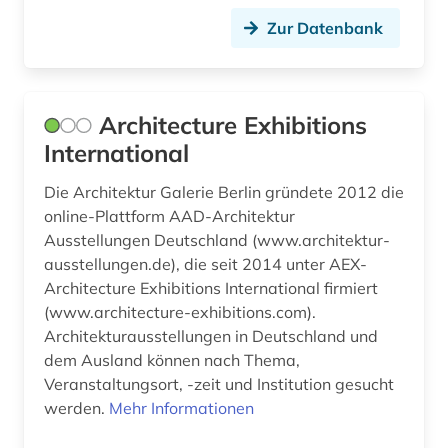
fernerkundung (1)
Zur Datenbank
fernsehen (1)
fertigungstechnik (3)
Architecture Exhibitions
feuerwehrwesen (1)
International
fid asien (1)
Die Architektur Galerie Berlin gründete 2012 die
online-Plattform AAD-Architektur
fid kunst, photografie, design (1)
Ausstellungen Deutschland (www.architektur-
film (3)
ausstellungen.de), die seit 2014 unter AEX-
Architecture Exhibitions International firmiert
filme (1)
(www.architecture-exhibitions.com).
Architekturausstellungen in Deutschland und
finnmark (1)
dem Ausland können nach Thema,
fluidik (1)
Veranstaltungsort, -zeit und Institution gesucht
werden.
Mehr Informationen
folklore (1)