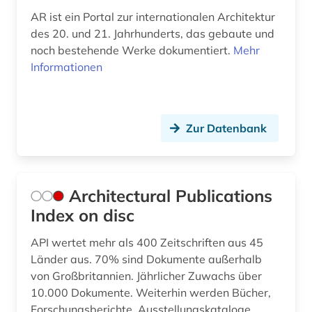
entwurf (1)
AR ist ein Portal zur internationalen Architektur
des 20. und 21. Jahrhunderts, das gebaute und
enzyklopädie (1)
noch bestehende Werke dokumentiert.
Mehr
enzym (1)
Informationen
erdbeben (1)
ereignis (1)
Zur Datenbank
erich (1)
essay (2)
Architectural Publications
estland (1)
Index on disc
eth zürich (1)
API wertet mehr als 400 Zeitschriften aus 45
Länder aus. 70% sind Dokumente außerhalb
europa (4)
von Großbritannien. Jährlicher Zuwachs über
europäische technische bewertung (eta) (1)
10.000 Dokumente. Weiterhin werden Bücher,
Forschungsberichte, Ausstellungskataloge,