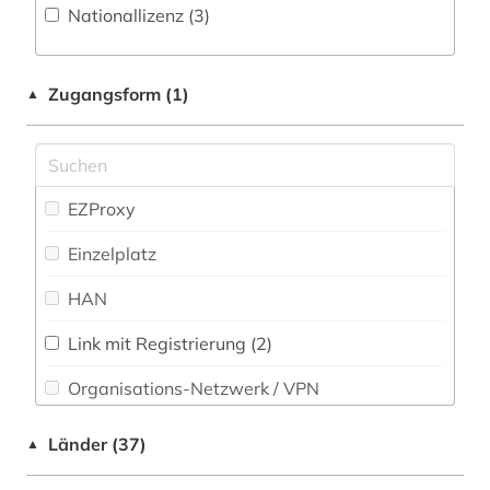
Nationallizenz (3)
anglistik (1)
Musikwissenschaft (19)
anlagenbau (2)
Nachhaltigkeit (3)
Zugangsform (1)
▲
anlagentechnik (1)
Natur- und Umweltschutz (30)
anschrift (1)
Pädagogik (26)
anthropologie (2)
EZProxy
Philosophie (28)
antike (2)
Einzelplatz
Physik (42)
aquarell (1)
HAN
Politologie (33)
arabische staaten (1)
Link mit Registrierung (2)
Psychologie (28)
arabistik (1)
Organisations-Netzwerk / VPN
Rechtswissenschaft (36)
arbeiterbewegung (1)
Shibboleth
Länder (37)
▲
Romanistik (16)
arbeitsschutz (2)
Zugriff vor Ort