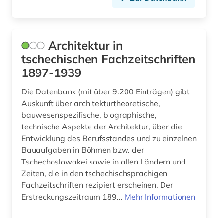
französisch (1)
frauen (1)
Architektur in
freifläche (1)
tschechischen Fachzeitschriften
freisportanlage (1)
1897-1939
freskomalerei (1)
Die Datenbank (mit über 9.200 Einträgen) gibt
Auskunft über architekturtheoretische,
fulda (3)
bauwesenspezifische, biographische,
technische Aspekte der Architektur, über die
funktechnik (1)
Entwicklung des Berufsstandes und zu einzelnen
förderverein (1)
Bauaufgaben in Böhmen bzw. der
Tschechoslowakei sowie in allen Ländern und
garten (1)
Zeiten, die in den tschechischsprachigen
Fachzeitschriften rezipiert erscheinen. Der
gartenarchitekt (1)
Erstreckungszeitraum 189...
Mehr Informationen
gartenarchitektin (1)