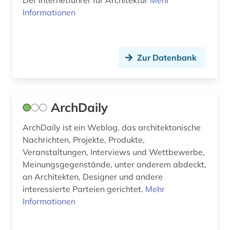
Der Internetführer für Architektur
Mehr
Informationen
digitalisat (1)
digitalisierte literatur (1)
Zur Datenbank
digitalisierung (1)
din 1045 (1)
din-en-iso-norm (1)
ArchDaily
din-iso-norm (1)
ArchDaily ist ein Weblog, das architektonische
Nachrichten, Projekte, Produkte,
din-norm (3)
Veranstaltungen, Interviews und Wettbewerbe,
Meinungsgegenstände, unter anderem abdeckt,
din-vde-norm (1)
an Architekten, Designer und andere
diplomarbeit (1)
interessierte Parteien gerichtet.
Mehr
Informationen
discovery system (1)
dissertation (2)