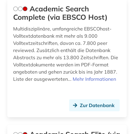
Academic Search
bauwerk (5)
Complete (via EBSCO Host)
bauwerke (1)
Multidisziplinäre, umfangreiche EBSCOhost-
Volltextdatenbank mit mehr als 9.000
bauwesen (17)
Volltextzeitschriften, davon ca. 7.800 peer
bauwirtschaft (4)
reviewed. Zusätzlich enthält die Datenbank
Abstracts zu mehr als 13.800 Zeitschriften. Die
bauzeichnung (1)
Volltextdokumente werden im PDF-Format
angeboten und gehen zurück bis ins Jahr 1887.
bauökologie (3)
Liste der ausgewerteten...
Mehr Informationen
bayern (3)
bda-preis (1)
Zur Datenbank
befestigung (1)
belastungsversuche (1)
benediktinerkloster sankt salvator und