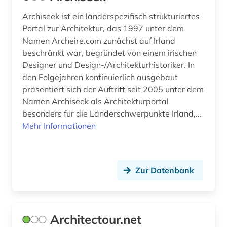
energie (2)
Archiseek ist ein länderspezifisch strukturiertes
energieausweis (1)
Portal zur Architektur, das 1997 unter dem
Namen Archeire.com zunächst auf Irland
energiebewusstes bauen (6)
beschränkt war, begründet von einem irischen
Designer und Design-/Architekturhistoriker. In
energieeffizienz (2)
den Folgejahren kontinuierlich ausgebaut
energieeinsparung (3)
präsentiert sich der Auftritt seit 2005 unter dem
Namen Archiseek als Architekturportal
energieeinsparverordnung (1)
besonders für die Länderschwerpunkte Irland,...
Mehr Informationen
energietechnik (4)
engineering (1)
england (2)
Zur Datenbank
englisch (6)
english (1)
Architectour.net