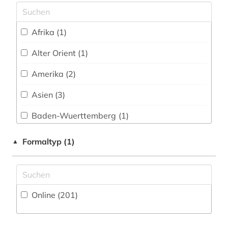
Slavistik (12)
arbeitszeiterfassung (1)
Soziologie (39)
architekt (5)
Afrika (1)
Sport (9)
architektin (2)
Alter Orient (1)
Technik (103)
architektur (111)
Amerika (2)
Theologie und Religionswissenschaften (30)
architekturgeschichte (4)
Asien (3)
Werkstoffwissenschaften und
Fertigungstechnik (103)
architekturmuseum (1)
Baden-Wuerttemberg (1)
architekturpraxis (1)
Wirtschaftswissenschaften (53)
Baltikum (1)
Formaltyp (1)
▲
Wissenschaftskunde, Forschung, Hochschul-,
architekturpreis (1)
Bayern (3)
Museumswesen (16)
architekturwettbewerb (1)
Berlin (1)
Online (201
)
architekturzeichnung (4)
Brandenburg (2)
architekturzeitschrift (1)
Daenemark (4)