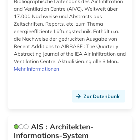
Bibliographische Datenbank des Air Infiltration
bilddatenbank (12)
and Ventilation Centre (AIVC). Weltweit über
17.000 Nachweise und Abstracts aus
bildliche darstellung (1)
Zeitschriften, Reports, etc. zum Thema
energieeffiziente Lüftungstechnik. Enthält u.a.
bildnis (1)
die Nachweise der gedruckten Ausgabe von
bildträger (1)
Recent Additions to AIRBASE : The Quarterly
Abstracting Journal of the IEA Air Infiltration and
bildung (2)
Ventilation Centre. Aktualisierung alle 3 Mon...
Mehr Informationen
biodiversität in städten (1)
bioenergie (1)
Zur Datenbank
biographie (6)
biologie (2)
biowissenschaften (1)
AIS : Architekten-
Informations-System
boden (2)