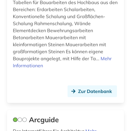
Tabellen für Bauarbeiten des Hochbaus aus den
design (19)
Bereichen: Erdarbeiten Schalarbeiten,
Konventionelle Schalung und Großflächen-
designer (1)
Schalung Rahmenschalung, Wände
designerin (1)
Elementdecken Bewehrungsarbeiten
Betonarbeiten Mauerarbeiten mit
deutsch (6)
kleinformatigen Steinen Mauerarbeiten mit
großformatigen Steinen Es können eigene
deutsche bahn ag (1)
Bauprojekte angelegt, mit Hilfe der Ta...
Mehr
deutschland (21)
Informationen
deutschland (ddr) (1)
die lebensbeschreibungen der beruehmtesten
Zur Datenbank
italienischen architekten (1)
diebstahlsicherung (1)
digital humanities (1)
Arcguide
digitale karte (1)