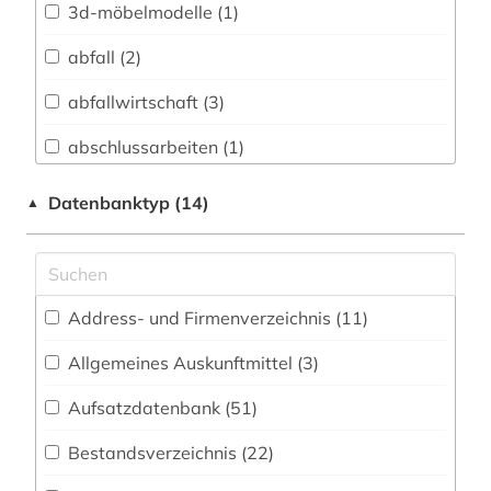
3d-möbelmodelle (1)
Biologie, Biotechnologie (68)
abfall (2)
Buch- und Bibliothekswesen,
Informationswissenschaft (20)
abfallwirtschaft (3)
Chemie und Pharmazie (56)
abschlussarbeiten (1)
Elektrotechnik, Elektronik, Nachrichtentechnik
abwasser (4)
Datenbanktyp (14)
▲
(85)
abwassertechnik (2)
Energietechnik (64)
abwassertechnische vereinigung (1)
Ethnologie (25)
Address- und Firmenverzeichnis (11
)
abwassertechnologie (2)
Geographie (49)
Allgemeines Auskunftmittel (3
)
adressbuch (1)
Geowissenschaften (37)
Aufsatzdatenbank (51
)
aerodynamik (1)
Germanistik. Niederlandistik. Skandinavistik
(21)
Bestandsverzeichnis (22
)
agrar- (1)