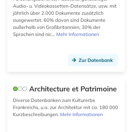
europäische technische zulassung (eta) (1)
Audio- u. Videokassetten-Datensätze, usw. mit
jährlich über 2.000 Dokumente zusätzlich
explosionen (1)
ausgewertet. 60% davon sind Dokumente
außerhalb von Großbritannien, 30% der
fachportal (2)
Sprachen sind nic...
Mehr Informationen
fachregelwerk (1)
fachzeitschrift (1)
Zur Datenbank
facility management (1)
facility-management (1)
Architecture et Patrimoine
fahrzeugtechnik (1)
fallstudie (1)
Diverse Datenbanken zum Kulturerbe
Frankreichs, u.a. zur Architektur mit ca. 180 000
fassadenbegrünung (1)
Kurzbeschreibungen.
Mehr Informationen
feinwerktechnik (1)