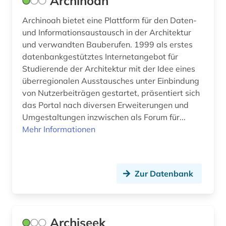
Archinoah
einbruchsicherung (2)
Archinoah bietet eine Plattform für den Daten-
eisenbahn (1)
und Informationsaustausch in der Architektur
eisenbahnwesen (1)
und verwandten Bauberufen. 1999 als erstes
datenbankgestütztes Internetangebot für
ejournals (1)
Studierende der Architektur mit der Idee eines
überregionalen Ausstausches unter Einbindung
elearning (2)
von Nutzerbeiträgen gestartet, präsentiert sich
elektronik (4)
das Portal nach diversen Erweiterungen und
Umgestaltungen inzwischen als Forum für...
elektronische zeitschrift (9)
Mehr Informationen
elektronisches buch (33)
elektrotechnik (6)
Zur Datenbank
elktrotechnik (1)
energetische sanierung (1)
Archiseek