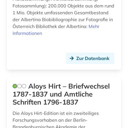
Fotosammlung): 200.000 Objekte aus dem rund
buchbestand (1)
1 Mio. Objekte umfassenden Gesamtbestand
der Albertina Biobibliographie zur Fotografie in
building information modeling (1)
Österreich Bibliothek der Albertina:
Mehr
bundeswasserstraße (1)
Informationen
bunker (2)
busch (1)
Zur Datenbank
business (1)
bühnenbild (1)
Aloys Hirt – Briefwechsel
cad (3)
1787-1837 und Amtliche
Schriften 1796-1837
carbonbeton (1)
Die Aloys Hirt-Edition ist ein zweiteiliges
cd-rom (2)
Forschungsvorhaben an der Berlin-
chemie (46)
Brandenburgischen Akademie der