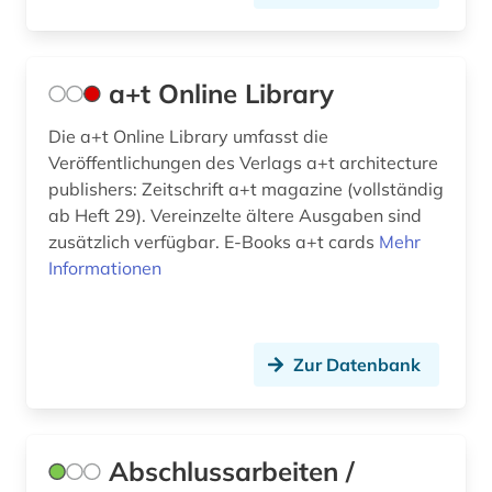
bauordnung (3)
bauordnungsrecht (1)
a+t Online Library
bauphysik (2)
Die a+t Online Library umfasst die
Veröffentlichungen des Verlags a+t architecture
bauplanung (1)
publishers: Zeitschrift a+t magazine (vollständig
ab Heft 29). Vereinzelte ältere Ausgaben sind
baupolizei (1)
zusätzlich verfügbar. E-Books a+t cards
Mehr
baupreis (2)
Informationen
bauprodukt (5)
baurecht (14)
Zur Datenbank
bauregeln (1)
bausanierung (2)
Abschlussarbeiten /
bauschaden (3)