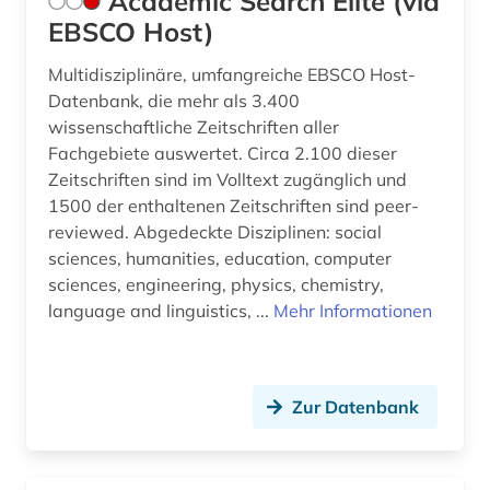
Academic Search Elite (via
bonifatius (1)
EBSCO Host)
berechnung (1)
Multidisziplinäre, umfangreiche EBSCO Host-
Datenbank, die mehr als 3.400
bergbau (2)
wissenschaftliche Zeitschriften aller
Fachgebiete auswertet. Circa 2.100 dieser
berlin (5)
Zeitschriften sind im Volltext zugänglich und
beton (3)
1500 der enthaltenen Zeitschriften sind peer-
reviewed. Abgedeckte Disziplinen: social
betonbau (1)
sciences, humanities, education, computer
sciences, engineering, physics, chemistry,
betriebsführung (1)
language and linguistics, ...
Mehr Informationen
betriebsorganisation (1)
betriebssicherheit (1)
Zur Datenbank
betriebswirtschaft (2)
betriebswirtschaftslehre (1)