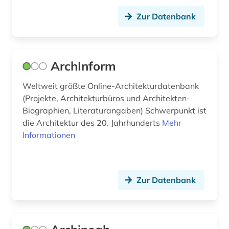
Zur Datenbank
dokument (1)
dokumentenserver (1)
dom (1)
ArchInform
druckgrafik (1)
Weltweit größte Online-Architekturdatenbank
(Projekte, Architekturbüros und Architekten-
druckgraphik (1)
Biographien, Literaturangaben) Schwerpunkt ist
die Architektur des 20. Jahrhunderts
Mehr
dänemark (4)
Informationen
e-learning (4)
e-tutorial (1)
Zur Datenbank
edward s. morse (1)
edward sylvester morse (1)