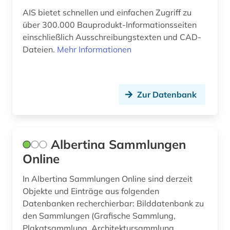
AIS bietet schnellen und einfachen Zugriff zu
bodendenkmal (2)
über 300.000 Bauprodukt-Informationsseiten
bodenkunde (2)
einschließlich Ausschreibungstexten und CAD-
Dateien.
Mehr Informationen
bodenschutz (3)
bodenverschmutzung (1)
Zur Datenbank
brandenburg (2)
brandschutz (6)
braunschweig (2)
Albertina Sammlungen
Online
brief (1)
In Albertina Sammlungen Online sind derzeit
briefsammlung (1)
Objekte und Einträge aus folgenden
Datenbanken recherchierbar: Bilddatenbank zu
brücke (1)
den Sammlungen (Grafische Sammlung,
brückenbau (1)
Plakatsammlung, Architektursammlung,