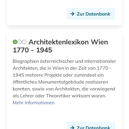
forschung (2)
Zur Datenbank
forschungdaten (1)
forschungsbericht (2)
Architektenlexikon Wien
forschungsprojekt (2)
1770 - 1945
forstwissenschaft (1)
Biographien österreichischer und internationaler
fortifikation (1)
Architekten, die in Wien in der Zeit von 1770 -
1945 mehrere Projekte oder zumindest ein
foto (1)
öffentliches Monumentalgebäude realisieren
fotoarchiv (1)
konnten, sowie von Architekten, die vorwiegend
als Lehrer oder Theoretiker wirksam waren.
fotografie (6)
Mehr Informationen
fotografieren (1)
frankreich (1)
Zur Datenbank