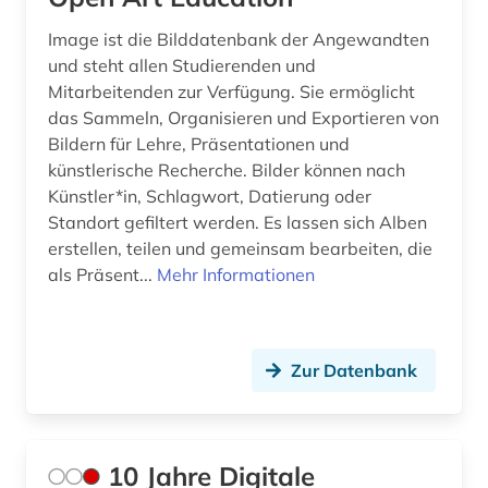
authentizität (1)
Niederlande (2)
Image ist die Bilddatenbank der Angewandten
und steht allen Studierenden und
automatisierungstechnik (2)
Niedersachsen (1)
Mitarbeitenden zur Verfügung. Sie ermöglicht
das Sammeln, Organisieren und Exportieren von
außenanlage (1)
Nordrhein-Westfalen (1)
Bildern für Lehre, Präsentationen und
avantgarde (1)
Norwegen (2)
künstlerische Recherche. Bilder können nach
Künstler*in, Schlagwort, Datierung oder
baden-württemberg (1)
Oesterreich (19)
Standort gefiltert werden. Es lassen sich Alben
erstellen, teilen und gemeinsam bearbeiten, die
barock (1)
Polen (2)
als Präsent...
Mehr Informationen
bau- und raumordnungsgesetz 1998 (1)
Rheinland-Pfalz (1)
bau-berufsgenossenschaft (1)
Schweden (3)
Zur Datenbank
bauabrechnung (1)
Schweiz (8)
bauakademie (1)
Slowakei (1)
10 Jahre Digitale
bauausführung (1)
Suedamerika (1)