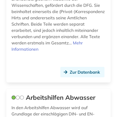
Wissenschaften, gefördert durch die DFG. Sie
china (1)
beinhaltet einerseits die (Privat-)Korrespondenz
Hirts und andererseits seine Amtlichen
christentum (1)
Schriften. Beide Teile werden separat
christliche kunst (3)
erarbeitet, sind jedoch inhaltlich miteinander
verbunden und ergänzen einander. Alle Texte
computersicherheit (1)
werden erstmals im Gesamtz...
Mehr
Informationen
corbusier (1)
coworking (1)
Zur Datenbank
dachbegrünung (1)
dachdecker (1)
dachdeckerhandwerk (1)
Arbeitshilfen Abwasser
daten (1)
In den Arbeitshilfen Abwasser wird auf
Grundlage der einschlägigen DIN- und EN-
datensammlung (3)