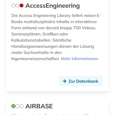
AccessEngineering
bewehrung (1)
Die Access Engineering Library liefert neben E-
bgvr (1)
Books multidisziplinäre Inhalte in interaktiver
bibliografie (15)
Form anhand von derzeit knapp 700 Videos,
Seminarplänen, Grafiken oder
bibliographie (9)
Kalkulationstabellen. Sämtliche
Handlungsanweisungen dienen der Lösung
bibliothek (2)
realer Sachverhalte in den
bibliotheksbau (1)
Ingenieurwissenschaften.
Mehr Informationen
bibliotheksbestand (1)
bibliothekskatalog plus (1)
Zur Datenbank
bild (1)
bildarchiv (5)
AIRBASE
bildbearbeitung (2)