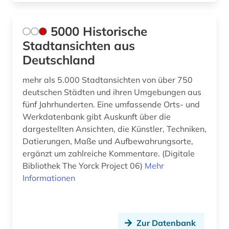
baukonstruktion (2)
5000 Historische
baukosten (3)
Stadtansichten aus
Deutschland
baukosten ausschreibung leistung
bauvergabe freisportanlage außenanlage
grünanlage sportstätte (1)
mehr als 5.000 Stadtansichten von über 750
deutschen Städten und ihren Umgebungen aus
baukostenermittlung (1)
fünf Jahrhunderten. Eine umfassende Orts- und
Werkdatenbank gibt Auskunft über die
baukunst (1)
dargestellten Ansichten, die Künstler, Techniken,
bauleistung (2)
Datierungen, Maße und Aufbewahrungsorte,
ergänzt um zahlreiche Kommentare. (Digitale
baumangel (1)
Bibliothek The Yorck Project 06)
Mehr
Informationen
baumaschine (2)
baumaschinen (1)
Zur Datenbank
baumaßnahme (1)