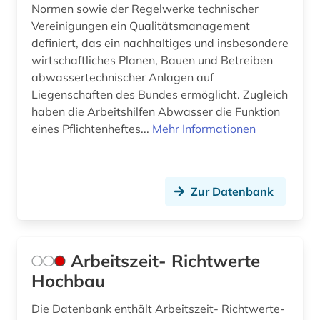
Normen sowie der Regelwerke technischer
Vereinigungen ein Qualitätsmanagement
ddr (1)
definiert, das ein nachhaltiges und insbesondere
debatte (1)
wirtschaftliches Planen, Bauen und Betreiben
abwassertechnischer Anlagen auf
deckenmalerei (1)
Liegenschaften des Bundes ermöglicht. Zugleich
haben die Arbeitshilfen Abwasser die Funktion
dehio, georg | kunsthistoriker; hochschullehrer;
historiker; maler; zeichner (1)
eines Pflichtenheftes...
Mehr Informationen
dehio-handbuch (1)
dekorative kunst (1)
Zur Datenbank
denkmal (4)
denkmalamt (1)
Arbeitszeit- Richtwerte
denkmalpflege (10)
Hochbau
denkmalschutz (3)
Die Datenbank enthält Arbeitszeit- Richtwerte-