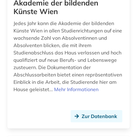
Akademie der bildenden
Künste Wien
baustoff (12)
Jedes Jahr kann die Akademie der bildenden
baustoffe (1)
Künste Wien in allen Studienrichtungen auf eine
baustoffkunde (1)
wachsende Zahl von Absolventinnen und
Absolventen blicken, die mit ihrem
bautechnik (21)
Studienabschluss das Haus verlassen und hoch
qualifiziert auf neue Berufs- und Lebenswege
bauteil (2)
zusteuern. Die Dokumentation der
bauteile (1)
Abschlussarbeiten bietet einen repräsentativen
Einblick in die Arbeit, die Studierende hier am
bauvergabe (2)
Hause geleistet...
Mehr Informationen
bauvertrag (1)
bauvorhaben (1)
Zur Datenbank
bauvorschriften (1)
bauweise (1)