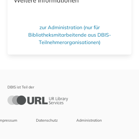
Weitere Informationen
zur Administration (nur für
Bibliotheksmitarbeitende aus DBIS-
Teilnehmerorganisationen)
DBIS ist Teil der
Impressum
Datenschutz
Administration