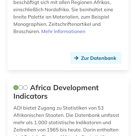
beschäftigt sich mit allen Regionen Afrikas,
einwanderer (1)
einschließlich Nordafrika. Sie beinhaltet eine
breite Palette an Materialien, zum Beispiel
einwanderung (4)
Monographien, Zeitschriftenartikel und
einwanderungspolitik (1)
Broschüren.
Mehr Informationen
einzelhandel (1)
el salvador (1)
Zur Datenbank
elektronische zeitschrift (25)
elektronische zeitung (1)
Africa Development
elektronisches buch (84)
Indicators
elementarbildung (1)
ADI bietet Zugang zu Statistiken von 53
Afrikanischen Staaten. Die Datenbank umfasst
empirische sozialforschung (7)
mehr als 1.000 statistische Indikatoren und
Zeitreihen von 1965 bis heute. Darin enthalten
energieforschung (1)