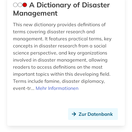
A Dictionary of Disaster
bestand (1)
Management
betrieb (1)
This new dictionary provides definitions of
terms covering disaster research and
betriebswirtschaftslehre (2)
management. It features practical terms, key
concepts in disaster research from a social
bevölkerung (4)
science perspective, and key organizations
bevölkerungsentwicklung (1)
involved in disaster management, allowing
readers to access definitions on the most
bevölkerungsforschung (1)
important topics within this developing field.
Terms include famine, disaster diplomacy,
bevölkerungsstatistik (1)
event-tr...
Mehr Informationen
bevölkerungsumfrage (1)
bewegungsverhalten (1)
Zur Datenbank
bibliografie (33)
bibliografin (1)