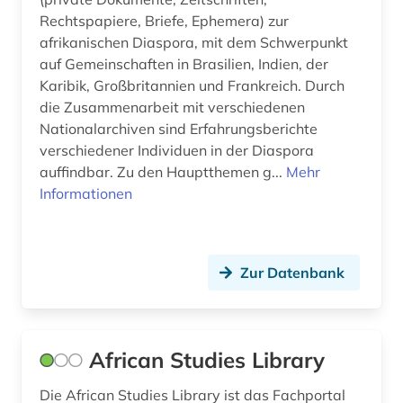
feldforschung (1)
Rechtspapiere, Briefe, Ephemera) zur
afrikanischen Diaspora, mit dem Schwerpunkt
feminimus (1)
auf Gemeinschaften in Brasilien, Indien, der
Karibik, Großbritannien und Frankreich. Durch
feminismus (23)
die Zusammenarbeit mit verschiedenen
fernando pessoa (1)
Nationalarchiven sind Erfahrungsberichte
verschiedener Individuen in der Diaspora
fernsehen (2)
auffindbar. Zu den Hauptthemen g...
Mehr
Informationen
fid asien (4)
fid asien crossasia (1)
fid benelux (1)
Zur Datenbank
fid ost-, ostmittel- und südosteuropa (1)
fid ost-, ostmittel- und südosteuropa (1)
African Studies Library
fid romanistik (1)
Die African Studies Library ist das Fachportal