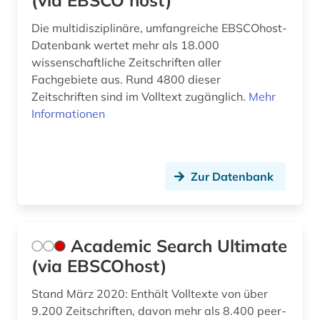
(via EBSCO host)
briefsammlung (1)
Die multidisziplinäre, umfangreiche EBSCOhost-
british academy (1)
Datenbank wertet mehr als 18.000
brüssel (1)
wissenschaftliche Zeitschriften aller
Fachgebiete aus. Rund 4800 dieser
bulgarien (1)
Zeitschriften sind im Volltext zugänglich.
Mehr
Informationen
bundestagswahl (1)
business (2)
Zur Datenbank
bücher (1)
bürgerrechtsbewegung (3)
caritas (2)
Academic Search Ultimate
(via EBSCOhost)
chemie (20)
Stand März 2020: Enthält Volltexte von über
chemistry (1)
9.200 Zeitschriften, davon mehr als 8.400 peer-