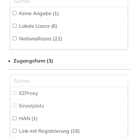
alkohol (1)
(91
)
Medien- und Kommunikationswissenschaften,
Keine Angabe (1)
alkoholismus (1)
Kommunikationsdesign (115)
Zeitung (12
)
Lokale Lizenz (6)
alltag (1)
Medizin (110)
Zeitungs-, Zeitschriftenbibliographie (11
)
Nationallizenz (22)
alltagsgeschichte &lt;fach&gt; (2)
Militärwissenschaft (5)
alltagskultur (2)
Musikwissenschaft (46)
Zugangsform (3)
▲
alte geschichte (1)
Natur- und Umweltschutz (43)
altenheim (1)
Pädagogik (146)
altenhilfe (1)
Philosophie (111)
EZProxy
altenpflege (3)
Physik (42)
Einzelplatz
alter (1)
Politologie (356)
HAN (1)
altern (2)
Psychologie (138)
Link mit Registrierung (16)