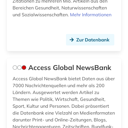
Zitationen zu mehreren Mio. Artikeln aus den
darfur (1)
Bereichen Gesundheit, Naturwissenschaften
data science (1)
und Sozialwissenschaften.
Mehr Informationen
daten (2)
datenarchiv (2)
Zur Datenbank
datenbank genesis (1)
datensammlung (3)
Access Global NewsBank
demographie (13)
Access Global NewsBank bietet Daten aus über
demographische entwicklung (1)
7000 Nachrichtenquellen und mehr als 200
Ländern. Ausgewertet werden Artikel zu
demokratie (1)
Themen wie Politik, Wirtschaft, Gesundheit,
Sport, Kultur und Personen. Dabei präsentiert
demokratische bildung (1)
die Datenbank eine Vielzahl an Medienformaten
darunter Print- und Online-Zeitungen, Blogs,
demoskopie (5)
Nachrichtenagenturen, Zeitschriften, Rundfunk-