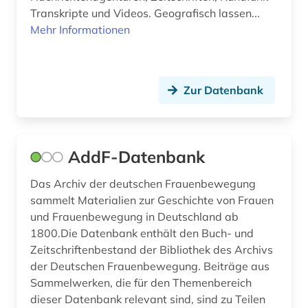
design (4)
Transkripte und Videos. Geografisch lassen...
Mehr Informationen
deutsch (3)
deutsche (1)
Zur Datenbank
deutsche gesellschaft für soziologie (1)
deutsches sprachgebiet (1)
deutschland (31)
AddF-Datenbank
deutschland (bundesrepublik) (1)
Das Archiv der deutschen Frauenbewegung
sammelt Materialien zur Geschichte von Frauen
deutschland (bundesrepublik). statistisches
und Frauenbewegung in Deutschland ab
bundesamt (1)
1800.Die Datenbank enthält den Buch- und
deutschland (ddr) (1)
Zeitschriftenbestand der Bibliothek des Archivs
der Deutschen Frauenbewegung. Beiträge aus
deutschland statistik (1)
Sammelwerken, die für den Themenbereich
dieser Datenbank relevant sind, sind zu Teilen
deutschsprachige gemeinschaft (1)