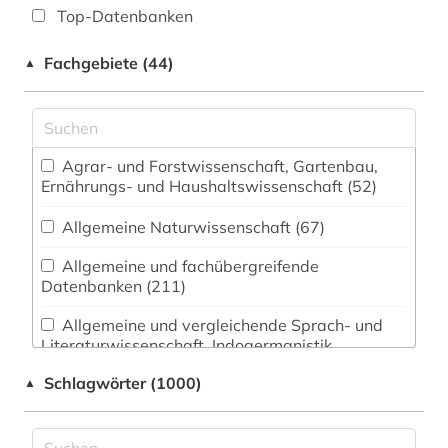
Top-Datenbanken
Fachgebiete (44)
▲
Agrar- und Forstwissenschaft, Gartenbau,
Ernährungs- und Haushaltswissenschaft (52)
Allgemeine Naturwissenschaft (67)
Allgemeine und fachübergreifende
Datenbanken (211)
Allgemeine und vergleichende Sprach- und
Literaturwissenschaft. Indogermanistik.
Außereuropäische Sprachen und Literaturen
Schlagwörter (1000)
▲
(102)
Anglistik. Amerikanistik (95)