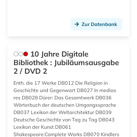
argentinien (1)
Moldawien (4)
arktis (1)
Montenegro (5)
Zur Datenbank
armenien (1)
Niederlande (5)
armut (2)
Niedersachsen (1)
10 Jahre Digitale
artek (2)
Nordamerika (3)
Bibliothek : Jubiläumsausgabe
asean (1)
2 / DVD 2
Nordrhein-Westfalen (2)
asiatische studien (1)
Norwegen (1)
Enth. die 17 Werke DB012 Die Religion in
Geschichte und Gegenwart DB027 In medias
asien (3)
Oesterreich (10)
res DB028 Dürer: Das Gesamtwerk DB036
Wörterbuch der deutschen Umgangssprache
asien-pazifik (1)
Osmanisches Reich (2)
DB037 Lexikon der Weltarchitektur DB039
asienforschung (1)
Deutsche Geschichte von Tag zu Tag DB043
Ostasien (3)
Lexikon der Kunst DB061
astronomy and astrophysics (1)
Osteuropa (11)
Shakespeare:Complete Works DB070 Kindlers