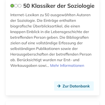
50 Klassiker der Soziologie
behinderung (3)
Ungarn (4)
Internet-Lexikon zu 50 ausgewählten Autoren
belgien (2)
der Soziologie. Die Einträge enthalten
biografische Überblicksartikel, die einen
berlin (3)
knappen Einblick in die Lebensgeschichte der
beruf (1)
betreffenden Person geben. Die Bibliografien
zielen auf eine vollständige Erfassung der
berufliche arbeit (1)
selbständigen Publikationen sowie der
Herausgeberschaften der betreffenden Person
berufliche fragen der sozialarbeit (1)
ab. Berücksichtigt wurden nur Erst- und
berufsausbildung (2)
Werkausgaben sowi...
Mehr Informationen
berufsbildung (2)
berufsforschung (2)
Zur Datenbank
beschäftigung (2)
beschäftigungspolitik (1)