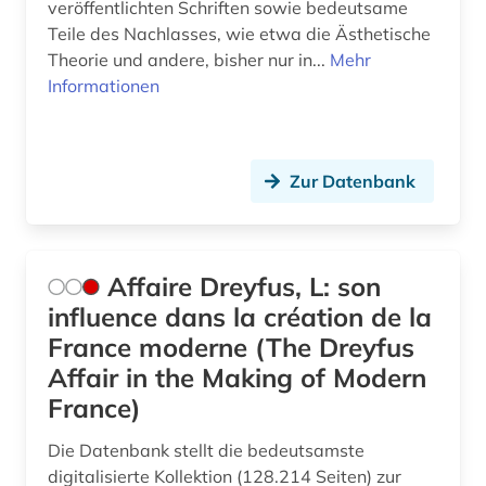
veröffentlichten Schriften sowie bedeutsame
Teile des Nachlasses, wie etwa die Ästhetische
diskriminierung (3)
Theorie und andere, bisher nur in...
Mehr
dissens (1)
Informationen
dissertation (3)
diversität (1)
Zur Datenbank
dokumentarfilm (1)
dokumentation (2)
Affaire Dreyfus, L: son
dokumentenserver (2)
influence dans la création de la
France moderne (The Dreyfus
dominikanische republik (1)
Affair in the Making of Modern
dreyfus-affäre (1)
France)
dritte welt (1)
Die Datenbank stellt die bedeutsamste
digitalisierte Kollektion (128.214 Seiten) zur
drogen (1)