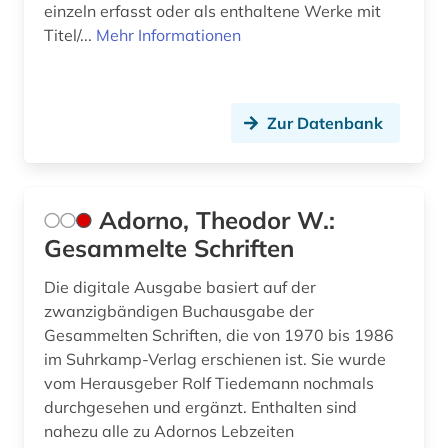
einzeln erfasst oder als enthaltene Werke mit
deutschsprachige gemeinschaft belgien (1)
Titel/...
Mehr Informationen
devianz (1)
diagramm (1)
Zur Datenbank
diaspora (1)
dichtung (1)
Adorno, Theodor W.:
didaktik (2)
Gesammelte Schriften
die @linke (1)
Die digitale Ausgabe basiert auf der
zwanzigbändigen Buchausgabe der
dienstleistung (4)
Gesammelten Schriften, die von 1970 bis 1986
im Suhrkamp-Verlag erschienen ist. Sie wurde
digitale bibliothek (1)
vom Herausgeber Rolf Tiedemann nochmals
diplomatie (1)
durchgesehen und ergänzt. Enthalten sind
nahezu alle zu Adornos Lebzeiten
discovery service (1)