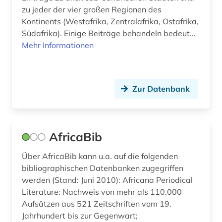
zu jeder der vier großen Regionen des
entwicklungszusammenarbeit (4)
Kontinents (Westafrika, Zentralafrika, Ostafrika,
entwicklungsökonomie (1)
Südafrika). Einige Beiträge behandeln bedeut...
Mehr Informationen
entwicklunsindikator (1)
enzyklopädie (13)
Zur Datenbank
ergonomie (1)
ernährung (1)
AfricaBib
ernährungspolitik (1)
ernährungswissenschaft (1)
Über AfricaBib kann u.a. auf die folgenden
bibliographischen Datenbanken zugegriffen
erotik (1)
werden (Stand: Juni 2010): Africana Periodical
Literature: Nachweis von mehr als 110.000
erwachsenenausbildung (1)
Aufsätzen aus 521 Zeitschriften vom 19.
Jahrhundert bis zur Gegenwart;
erwachsenenbildung (5)