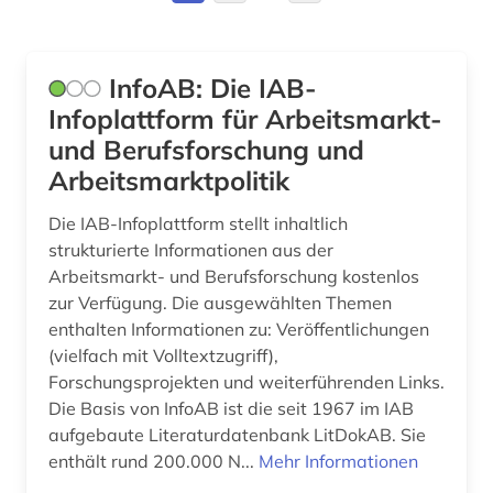
arabischer frühling (1)
Deutschland (DDR) (4)
arabistik (1)
Estland (4)
InfoAB: Die IAB-
arbeit (10)
Europa (32)
Infoplattform für Arbeitsmarkt-
und Berufsforschung und
arbeiterbewegung (2)
Finnland (1)
Arbeitsmarktpolitik
arbeiterin (1)
Frankreich (9)
Die IAB-Infoplattform stellt inhaltlich
arbeiterklasse (1)
GUS (4)
strukturierte Informationen aus der
Arbeitsmarkt- und Berufsforschung kostenlos
arbeitnehmervertretung (1)
Griechenland (Altertum) (1)
zur Verfügung. Die ausgewählten Themen
enthalten Informationen zu: Veröffentlichungen
arbeitplatz (1)
Großbritannien (26)
(vielfach mit Volltextzugriff),
arbeitsbedingungen (1)
Hamburg (1)
Forschungsprojekten und weiterführenden Links.
Die Basis von InfoAB ist die seit 1967 im IAB
arbeitsbedingungen und -politik (1)
Irland (1)
aufgebaute Literaturdatenbank LitDokAB. Sie
enthält rund 200.000 N...
Mehr Informationen
arbeitsfeld (1)
Israel (1)