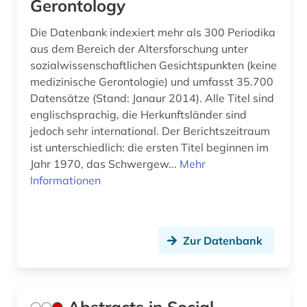
Gerontology
bildungsforschung (8)
Die Datenbank indexiert mehr als 300 Periodika
aus dem Bereich der Altersforschung unter
bildungsinstitutionen (1)
sozialwissenschaftlichen Gesichtspunkten (keine
medizinische Gerontologie) und umfasst 35.700
bildungspolitik (1)
Datensätze (Stand: Janaur 2014). Alle Titel sind
bildungssystem (1)
englischsprachig, die Herkunftsländer sind
jedoch sehr international. Der Berichtszeitraum
bildungswesen (1)
ist unterschiedlich: die ersten Titel beginnen im
Jahr 1970, das Schwergew...
Mehr
biodiversität (1)
Informationen
bioethik (1)
biografie (3)
Zur Datenbank
biographistik (1)
biologie (3)