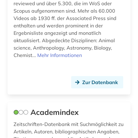
chile (1)
reviewed und über 5.300, die im WoS oder
Scopus aufgenommen sind. Mehr als 60.000
china (9)
Videos ab 1930 ff. der Associated Press sind
enthalten und werden prominent in der
christentum (1)
Ergebnisliste angezeigt und monatlich
commonwealth (8)
aktualisiert. Abgedeckte Disziplinen: Animal
science, Anthropology, Astronomy, Biology,
community currency (1)
Chemist...
Mehr Informationen
computerunterstütztes lernen (1)
corporate governance (1)
Zur Datenbank
corporate social responsibility (1)
costa rica (1)
Academindex
coworking (1)
Zeitschriften-Datenbank mit Suchmöglichkeit zu
cyberkriminalität (1)
Artikeln, Autoren, bibliographischen Angaben,