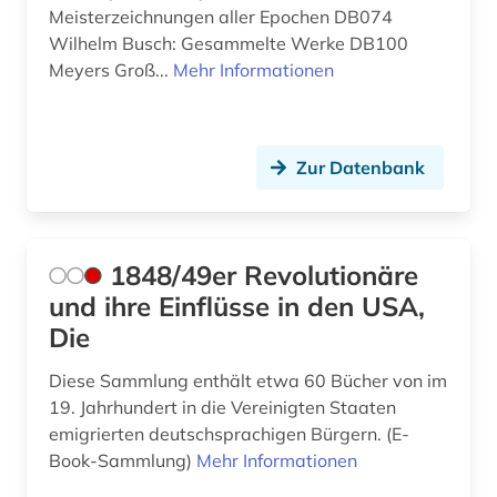
Meisterzeichnungen aller Epochen DB074
asyl (2)
Ostmitteleuropa (7)
Wilhelm Busch: Gesammelte Werke DB100
Meyers Groß...
Mehr Informationen
asylbewerberleistungsrecht (1)
Palaestina (1)
asylrecht (2)
Polen (12)
atomare bedrohung (1)
Portugal (1)
Zur Datenbank
aufenthaltsrecht (1)
Rumänien (5)
aufklärung (1)
Russland, Sowjetunion (11)
1848/49er Revolutionäre
aufsatzsammlung (2)
und ihre Einflüsse in den USA,
Sachsen (2)
Die
aufsätze (1)
Schweden (2)
Diese Sammlung enthält etwa 60 Bücher von im
ausbildung (1)
Schweiz (7)
19. Jahrhundert in die Vereinigten Staaten
emigrierten deutschsprachigen Bürgern. (E-
ausland (3)
Serbien (6)
Book-Sammlung)
Mehr Informationen
auslandsschulden (1)
Skandinavien (1)