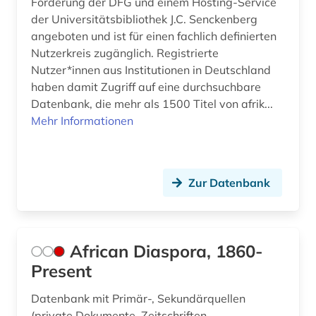
Förderung der DFG und einem Hosting-Service
sozialausschuss (1)
der Universitätsbibliothek J.C. Senckenberg
angeboten und ist für einen fachlich definierten
europäisches schrifttum (1)
Nutzerkreis zugänglich. Registrierte
evaluation (1)
Nutzer*innen aus Institutionen in Deutschland
haben damit Zugriff auf eine durchsuchbare
extremismus (3)
Datenbank, die mehr als 1500 Titel von afrik...
Mehr Informationen
extremismusforschung (1)
fachinformationsdienst (5)
familie (2)
Zur Datenbank
familie und sozialwesen (1)
familiengeschichte (2)
African Diaspora, 1860-
Present
familiensoziologie (1)
familiäre gewalt (1)
Datenbank mit Primär-, Sekundärquellen
(private Dokumente, Zeitschriften,