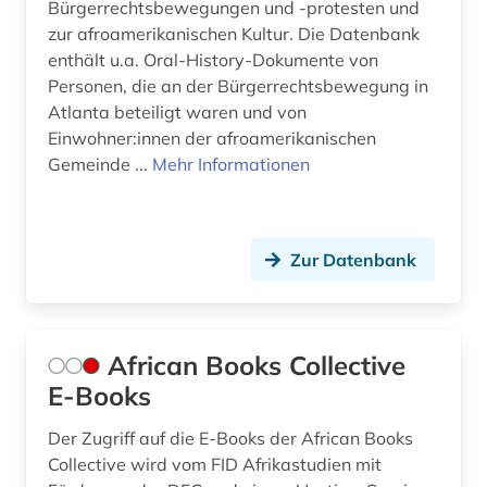
Bürgerrechtsbewegungen und -protesten und
zur afroamerikanischen Kultur. Die Datenbank
ethnologe (1)
enthält u.a. Oral-History-Dokumente von
ethnologie (6)
Personen, die an der Bürgerrechtsbewegung in
Atlanta beteiligt waren und von
etudes africaines (2)
Einwohner:innen der afroamerikanischen
Gemeinde ...
Mehr Informationen
eu (1)
europa (13)
europarat (1)
Zur Datenbank
european university institute (1)
europäische geschichte (2)
African Books Collective
E-Books
europäische kultur (1)
europäische union (17)
Der Zugriff auf die E-Books der African Books
Collective wird vom FID Afrikastudien mit
europäischer wirtschafts- und