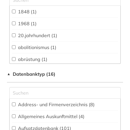
Archäologie (34)
1848 (1)
Architektur, Bauingenieur- und
Vermessungswesen (51)
1968 (1)
Biologie, Biotechnologie (59)
20.jahrhundert (1)
Buch- und Bibliothekswesen,
abolitionismus (1)
Informationswissenschaft (32)
abrüstung (1)
Chemie und Pharmazie (48)
abschlussarbeiten (1)
Datenbanktyp (16)
▲
Elektrotechnik, Elektronik, Nachrichtentechnik
(30)
adorno (1)
Energietechnik (39)
adressbuch (2)
Ethnologie (120)
Address- und Firmenverzeichnis (8
)
adressensammlung (1)
Geographie (103)
Allgemeines Auskunftmittel (4
)
african studies (2)
Aufsatzdatenbank (101
Geowissenschaften (41)
)