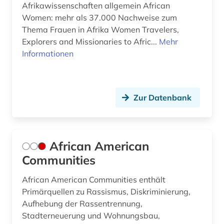
Afrikawissenschaften allgemein African
erwerbsarbeit (1)
Women: mehr als 37.000 Nachweise zum
Thema Frauen in Afrika Women Travelers,
erwärmung &lt;meteorologie&gt; (2)
Explorers and Missionaries to Afric...
Mehr
Informationen
erziehung (1)
erziehungswissenschaft (1)
erziehungswissenschaften (2)
Zur Datenbank
estland (1)
ethik (2)
African American
Communities
ethnische beziehungen (2)
ethnische gruppe (1)
African American Communities enthält
Primärquellen zu Rassismus, Diskriminierung,
ethnische identität (1)
Aufhebung der Rassentrennung,
Stadterneuerung und Wohnungsbau,
ethnizität (1)