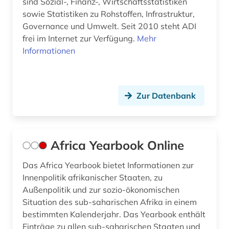
sind Sozial-, Finanz-, Wirtschaftsstatistiken
energieressourcen und -politik (1)
sowie Statistiken zu Rohstoffen, Infrastruktur,
Governance und Umwelt. Seit 2010 steht ADI
engels (3)
frei im Internet zur Verfügung.
Mehr
Informationen
engineering &amp; technology (1)
england (1)
englisch (6)
Zur Datenbank
entwicklung (5)
entwicklungsforschung (4)
Africa Yearbook Online
entwicklungshilfe (4)
Das Africa Yearbook bietet Informationen zur
Innenpolitik afrikanischer Staaten, zu
entwicklungsländer (5)
Außenpolitik und zur sozio-ökonomischen
entwicklungspolitik (10)
Situation des sub-saharischen Afrika in einem
bestimmten Kalenderjahr. Das Yearbook enthält
entwicklungstheorie (1)
Einträge zu allen sub-saharischen Staaten und