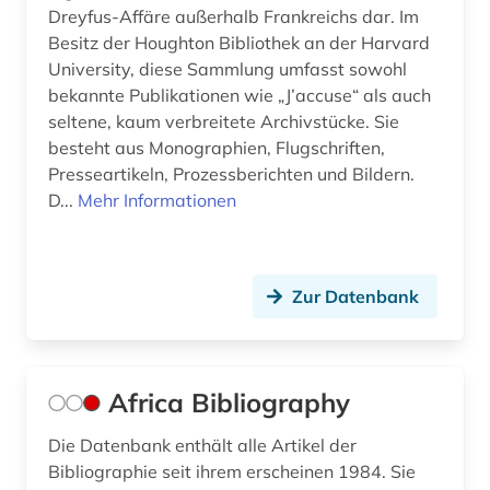
Dreyfus-Affäre außerhalb Frankreichs dar. Im
Besitz der Houghton Bibliothek an der Harvard
drogenmissbrauch (1)
University, diese Sammlung umfasst sowohl
e-book (3)
bekannte Publikationen wie „J’accuse“ als auch
seltene, kaum verbreitete Archivstücke. Sie
e-learning (1)
besteht aus Monographien, Flugschriften,
Presseartikeln, Prozessberichten und Bildern.
earnings calls transkripte (1)
D...
Mehr Informationen
economic and social commission for asia and
the pacific (1)
economy (1)
Zur Datenbank
ecuador (1)
ehe (1)
Africa Bibliography
eingliederung (1)
Die Datenbank enthält alle Artikel der
einreise (1)
Bibliographie seit ihrem erscheinen 1984. Sie