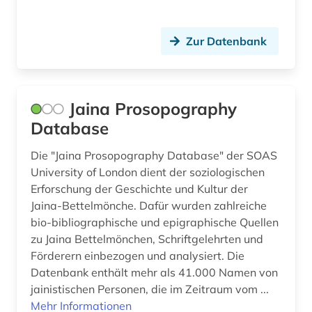
arbeitsgestaltung (1)
Italien (4)
arbeitslosigkeit (3)
Zur Datenbank
Japan (2)
arbeitsmarkt (6)
Jugoslawien (5)
arbeitsmarktforschung (2)
Kanada (5)
Jaina Prosopography
Database
arbeitsmarktpolitik (1)
Kroatien (5)
arbeitsrecht (3)
Die "Jaina Prosopography Database" der SOAS
Lettland (3)
University of London dient der soziologischen
arbeitssicherheit (2)
Litauen (3)
Erforschung der Geschichte und Kultur der
Jaina-Bettelmönche. Dafür wurden zahlreiche
arbeitssoziologie (1)
Luxemburg (1)
bio-bibliographische und epigraphische Quellen
zu Jaina Bettelmönchen, Schriftgelehrten und
architektur (4)
Makedonien (4)
Förderern einbezogen und analysiert. Die
archivbestand (3)
Mecklenburg-Vorpommern (4)
Datenbank enthält mehr als 41.000 Namen von
jainistischen Personen, die im Zeitraum vom ...
archäologie (3)
Mittelamerika (4)
Mehr Informationen