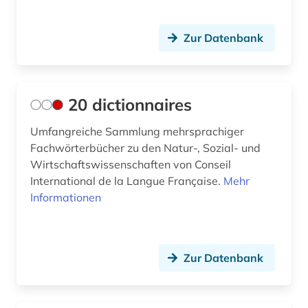
australien (3)
Slowakei (6)
Zur Datenbank
autobiografische literatur (2)
Slowenien (4)
außenpolitik (3)
Spanien (1)
20 dictionnaires
baden-württemberg (1)
Suedamerika (9)
bande (1)
Umfangreiche Sammlung mehrsprachiger
Suedostasien (2)
Fachwörterbücher zu den Natur-, Sozial- und
bandenkriminalität (1)
Suedosteuropa (8)
Wirtschaftswissenschaften von Conseil
International de la Langue Française.
Mehr
bankenstatistik (1)
Thueringen (1)
Informationen
bayern (4)
Tschechische Republik (4)
beeinträchtigung (1)
Tuerkei (1)
Zur Datenbank
behindertenarbeit (2)
USA (37)
behindertenpädagogik (1)
Ukraine (5)