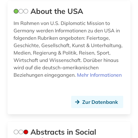
About the USA
bibliographie (14)
Im Rahmen von U.S. Diplomatic Mission to
bibliothek (2)
Germany werden Informationen zu den USA in
bibliotheksbestand (3)
folgenden Rubriken angeboten: Feiertage,
Geschichte, Gesellschaft, Kunst & Unterhaltung,
bibliothekswesen (1)
Medien, Regierung & Politik, Reisen, Sport,
Wirtschaft und Wissenschaft. Darüber hinaus
biblische studien (1)
wird auf die deutsch-amerikanischen
bilanz (1)
Beziehungen eingegangen.
Mehr Informationen
bildliche darstellung (1)
bildpostkarte (1)
Zur Datenbank
bildung (8)
bildung in der sozialarbeit (1)
Abstracts in Social
bildungschancen (1)