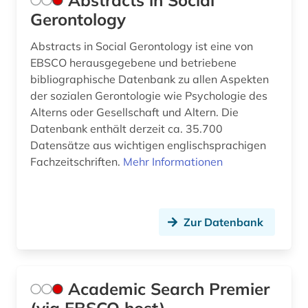
Abstracts in Social
biomechanik (1)
Gerontology
biowissenschaften (2)
Abstracts in Social Gerontology ist eine von
bisexualität (6)
EBSCO herausgegebene und betriebene
bibliographische Datenbank zu allen Aspekten
black theater (1)
der sozialen Gerontologie wie Psychologie des
Alterns oder Gesellschaft und Altern. Die
bolivien (1)
Datenbank enthält derzeit ca. 35.700
bosnien und herzegowina (1)
Datensätze aus wichtigen englischsprachigen
Fachzeitschriften.
Mehr Informationen
bosnien-herzegowina (2)
botanik (1)
Zur Datenbank
branchenberichte (1)
brandenburg (3)
brasilien (1)
Academic Search Premier