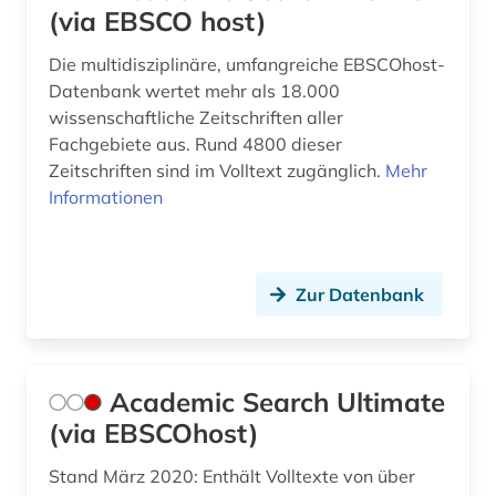
(via EBSCO host)
byzantinisches reich (1)
Die multidisziplinäre, umfangreiche EBSCOhost-
byzantinistik (4)
Datenbank wertet mehr als 18.000
wissenschaftliche Zeitschriften aller
bäumker (1)
Fachgebiete aus. Rund 4800 dieser
Zeitschriften sind im Volltext zugänglich.
Mehr
böhmische länder (1)
Informationen
calvin (2)
calvin, jean | theologe; reformator (1)
Zur Datenbank
calvinismus (1)
caritas (1)
Academic Search Ultimate
carl immanuel [bearb.] (1)
(via EBSCOhost)
carmelite studies (1)
Stand März 2020: Enthält Volltexte von über
cesare orsenigo (1)