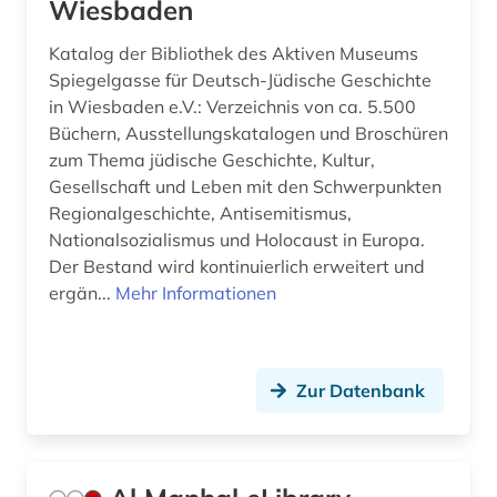
Wiesbaden
evangelische geistliche (1)
Katalog der Bibliothek des Aktiven Museums
Spiegelgasse für Deutsch-Jüdische Geschichte
evangelische kirche (7)
in Wiesbaden e.V.: Verzeichnis von ca. 5.500
Büchern, Ausstellungskatalogen und Broschüren
evangelische kirche der pfalz (1)
zum Thema jüdische Geschichte, Kultur,
evangelische kirche in berlin-brandenburg (1)
Gesellschaft und Leben mit den Schwerpunkten
Regionalgeschichte, Antisemitismus,
evangelische kirche in deutschland (1)
Nationalsozialismus und Holocaust in Europa.
Der Bestand wird kontinuierlich erweitert und
evangelische kirche in hessen und nassau (1)
ergän...
Mehr Informationen
evangelische kirche in mitteldeutschland (1)
evangelische kirche von kurhessen-waldeck
(1)
Zur Datenbank
evangelische kirche von westfalen (1)
evangelische landeskirche in baden (1)