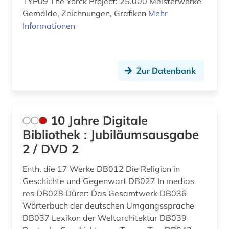
Serbien (1)
TYP09 The Yorck Project: 25.000 Meisterwerke
Gemälde, Zeichnungen, Grafiken
Mehr
ausbildung (1)
Suedamerika (5)
Informationen
ausstellungskatalog (1)
Suedasien (5)
autor (1)
Suedosteuropa (1)
Zur Datenbank
außerkanoische traktate (1)
Thueringen (3)
babylonischer talmud (1)
Tschechische Republik (2)
10 Jahre Digitale
baden-württemberg (2)
Tuerkei (2)
Bibliothek : Jubiläumsausgabe
bagdad (1)
2 / DVD 2
USA (6)
balkanromanistik (1)
Ukraine (1)
Enth. die 17 Werke DB012 Die Religion in
Geschichte und Gegenwart DB027 In medias
bamberger apokalypse (1)
Ungarn (3)
res DB028 Dürer: Das Gesamtwerk DB036
Wörterbuch der deutschen Umgangssprache
bantusprachen (1)
Vatikanstadt (3)
DB037 Lexikon der Weltarchitektur DB039
barock (4)