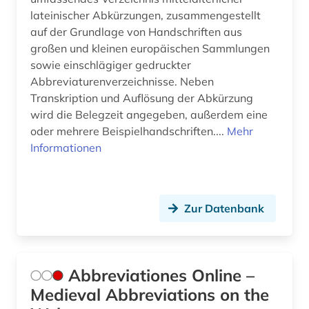
bibelhandschrift (1)
lateinischer Abkürzungen, zusammengestellt
bibelkommentar (1)
auf der Grundlage von Handschriften aus
großen und kleinen europäischen Sammlungen
bibelkunde (1)
sowie einschlägiger gedruckter
Abbreviaturenverzeichnisse. Neben
bibeltext (1)
Transkription und Auflösung der Abkürzung
wird die Belegzeit angegeben, außerdem eine
bibelwissenschaft (10)
oder mehrere Beispielhandschriften....
Mehr
bibelübersetzung (4)
Informationen
bible (1)
bibliografie (33)
Zur Datenbank
bibliographie (22)
biblioteca estense (1)
Abbreviationes Online –
bibliothek (8)
Medieval Abbreviations on the