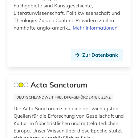
deinard (1)
Fachgebiete sind Kunstgeschichte,
Literaturwissenschaft, Politikwissenschaft und
demokratie (1)
Theologie. Zu den Content-Providern zählen
dendi (1)
namhafte anglo-amerik...
Mehr Informationen
denkschrift (1)
desiderius erasmus (1)
Zur Datenbank
deutsch (5)
deutsches liturgisches institut (1)
Acta Sanctorum
deutsches sprachgebiet (1)
DEUTSCHLANDWEIT FREI, DFG-GEFÖRDERTE LIZENZ
deutschland (15)
Die Acta Sanctorum sind eine der wichtigsten
deutschland (1)
Quellen für die Erforschung von Gesellschaft und
Kultur im frühchristlichen und mittelalterlichen
deutschsprachig (1)
Europa. Unser Wissen über diese Epoche stützt