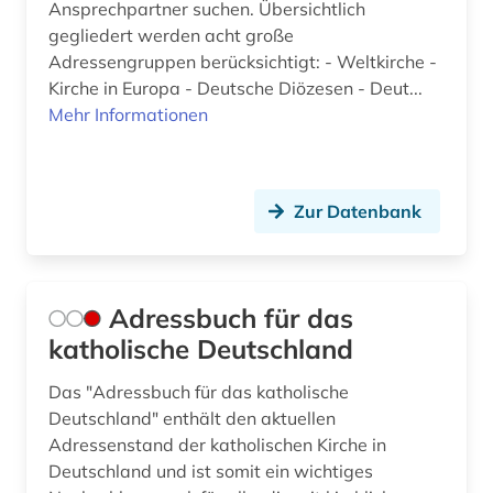
Ansprechpartner suchen. Übersichtlich
einheitsübersetzung der heiligen schrift (5)
gegliedert werden acht große
einwanderungspolitik (1)
Adressengruppen berücksichtigt: - Weltkirche -
Kirche in Europa - Deutsche Diözesen - Deut...
elberfelder bibel (3)
Mehr Informationen
elektronische bibliothek (2)
elektronische zeitschrift (14)
Zur Datenbank
elektronisches buch (59)
elisabeth-psalter (1)
Adressbuch für das
emblem (1)
katholische Deutschland
england (4)
Das "Adressbuch für das katholische
Deutschland" enthält den aktuellen
englisch (2)
Adressenstand der katholischen Kirche in
englisch literatur (1)
Deutschland und ist somit ein wichtiges