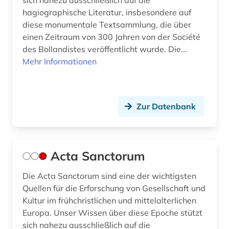
sich nahezu ausschließlich auf die
diaspora (1)
hagiographische Literatur, insbesondere auf
dictionary (1)
diese monumentale Textsammlung, die über
einen Zeitraum von 300 Jahren von der Société
digha-nikaya (1)
des Bollandistes veröffentlicht wurde. Die...
Mehr Informationen
digital database (1)
digitale bibliothek (1)
Zur Datenbank
digitale edition (1)
digitalisat (2)
digitalisate (1)
Acta Sanctorum
digitalisierung (3)
Die Acta Sanctorum sind eine der wichtigsten
Quellen für die Erforschung von Gesellschaft und
diplomatie (1)
Kultur im frühchristlichen und mittelalterlichen
diplomatik (1)
Europa. Unser Wissen über diese Epoche stützt
sich nahezu ausschließlich auf die