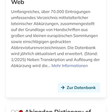
Web
bibliothekskatalog (2)
Umfangreiches, über 70.000 Eintragungen
bibliothèque royale albert i. (1)
umfassendes Verzeichnis mittelalterlicher
biblische archäologie (4)
lateinischer Abkürzungen, zusammengestellt
auf der Grundlage von Handschriften aus
biblische geographie (1)
großen und kleinen europäischen Sammlungen
sowie einschlägigen gedruckten
biblische motive (1)
Abbreviaturenverzeichnissen. Die Datenbank
biblische person (3)
wird jährlich aktualisiert und erweitert. (Stand:
1/2025) Neben Transkription und Auflösung der
biblische stoffe (1)
Abkürzung wird die...
Mehr Informationen
biblische studien (1)
bildarchiv (2)
Zur Datenbank
bilddatenbank (3)
bildstock (1)
Abingdon Dictionary of