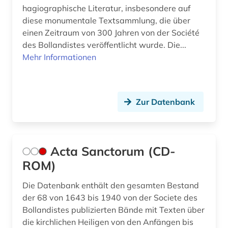
diplomatische beziehungen (1)
hagiographische Literatur, insbesondere auf
diese monumentale Textsammlung, die über
discovery service (1)
einen Zeitraum von 300 Jahren von der Société
des Bollandistes veröffentlicht wurde. Die...
dissertation (2)
Mehr Informationen
dissertationsdatenbank (1)
dogmatik (2)
Zur Datenbank
dominikaner (2)
dreißigjähriger krieg (1)
Acta Sanctorum (CD-
drittes reich (1)
ROM)
druckerzeugnis (3)
Die Datenbank enthält den gesamten Bestand
druckgeschichte (5)
der 68 von 1643 bis 1940 von der Societe des
Bollandistes publizierten Bände mit Texten über
druckwerk (1)
die kirchlichen Heiligen von den Anfängen bis