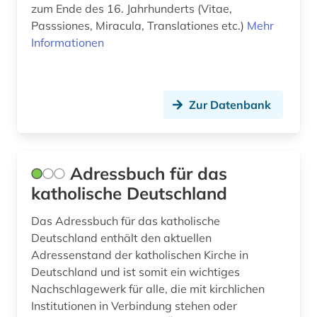
dunhuang (1)
zum Ende des 16. Jahrhunderts (Vitae,
Passsiones, Miracula, Translationes etc.)
Mehr
dunhuang-handschriften (1)
Informationen
durham (1)
dī (1)
Zur Datenbank
e-book (2)
e-learning (1)
Adressbuch für das
ebook (1)
katholische Deutschland
edwards (1)
Das Adressbuch für das katholische
Deutschland enthält den aktuellen
eichstätt (1)
Adressenstand der katholischen Kirche in
einführung (1)
Deutschland und ist somit ein wichtiges
Nachschlagewerk für alle, die mit kirchlichen
einheitsübersetzung (1)
Institutionen in Verbindung stehen oder