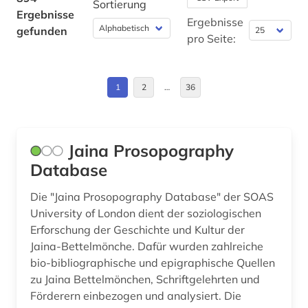
Sortierung
Ergebnisse
apologetik (1)
Finnland (1)
Ergebnisse
gefunden
pro Seite:
apostolische pönitentiarie (1)
Frankreich (7)
apostolische väter (1)
Griechenland (Altertum) (4)
1
2
…
36
arabisch (14)
Großbritannien (6)
arabische literatur (3)
Hamburg (1)
Jaina Prosopography
arabische staaten (1)
Hessen (3)
Database
arabistik (9)
Israel (40)
Die "Jaina Prosopography Database" der SOAS
University of London dient der soziologischen
aramäisch (3)
Italien (8)
Erforschung der Geschichte und Kultur der
arbeiterbewegung (2)
Jaina-Bettelmönche. Dafür wurden zahlreiche
Japan (1)
bio-bibliographische und epigraphische Quellen
architektur (6)
Luxemburg (1)
zu Jaina Bettelmönchen, Schriftgelehrten und
Förderern einbezogen und analysiert. Die
archiv (2)
Mittelamerika (2)