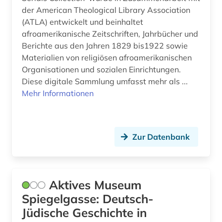
der American Theological Library Association
europäische geschichte (2)
(ATLA) entwickelt und beinhaltet
europäische kultur (1)
afroamerikanische Zeitschriften, Jahrbücher und
Berichte aus den Jahren 1829 bis1922 sowie
evangeliar (2)
Materialien von religiösen afroamerikanischen
Organisationen und sozialen Einrichtungen.
evangelien (1)
Diese digitale Sammlung umfasst mehr als ...
evangelienbücher (1)
Mehr Informationen
evangelisch (1)
evangelisch-lutherische kirche in oldenburg
Zur Datenbank
(1)
evangelisch-lutherische landeskirche
hannovers (2)
Aktives Museum
evangelisch-lutherische landeskirche in
Spiegelgasse: Deutsch-
braunschweig (1)
Jüdische Geschichte in
evangelisch-reformierte kirche (1)