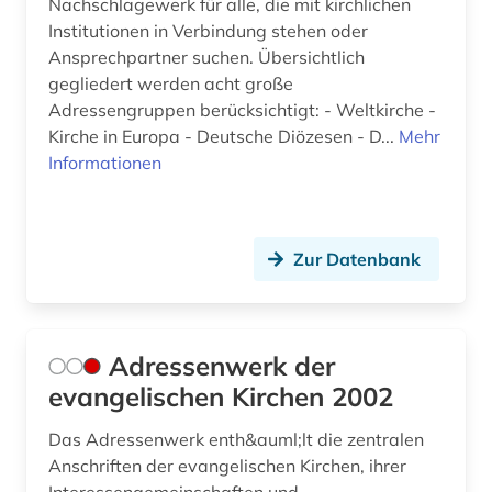
Nachschlagewerk für alle, die mit kirchlichen
entdeckung (1)
Institutionen in Verbindung stehen oder
Ansprechpartner suchen. Übersichtlich
entscheidung (1)
gegliedert werden acht große
entwicklungspolitik (1)
Adressengruppen berücksichtigt: - Weltkirche -
Kirche in Europa - Deutsche Diözesen - D...
Mehr
enzyklopädie (11)
Informationen
ephraim (1)
epistemische logik (1)
Zur Datenbank
erasmus von rotterdam (1)
erfindung (1)
Adressenwerk der
erkenntnistheorie (1)
evangelischen Kirchen 2002
erlangen (1)
Das Adressenwerk enth&auml;lt die zentralen
Anschriften der evangelischen Kirchen, ihrer
ernährung (1)