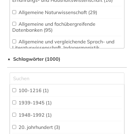
Ernährungs- und Haushaltswissenschaft (16)
Allgemeine Naturwissenschaft (29)
Allgemeine und fachübergreifende
Datenbanken (95)
Allgemeine und vergleichende Sprach- und
Literaturwissenschaft. Indogermanistik.
Außereuropäische Sprachen und Literaturen
Schlagwörter (1000)
▲
(106)
Anglistik. Amerikanistik (64)
Archäologie (67)
100-1216 (1)
Architektur, Bauingenieur- und
Vermessungswesen (38)
1939-1945 (1)
Biologie, Biotechnologie (25)
1948-1992 (1)
Buch- und Bibliothekswesen,
20. jahrhundert (3)
Informationswissenschaft (62)