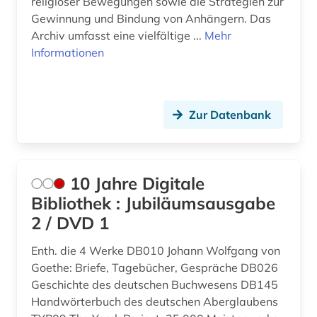
religiöser Bewegungen sowie die Strategien zur
Gewinnung und Bindung von Anhängern. Das
asienforschung (1)
Rheinland-Pfalz (2)
Archiv umfasst eine vielfältige ...
Mehr
Informationen
asienwissenschaften (4)
Roemisches Reich (1)
assisi (1)
Rumänien (1)
atheismus (1)
Russland, Sowjetunion (4)
Zur Datenbank
atlas (4)
Saarland (1)
audio recordings (1)
Sachsen (4)
10 Jahre Digitale
audiobibel (1)
Bibliothek : Jubiläumsausgabe
Sachsen-Anhalt (2)
2 / DVD 1
aufklärung (4)
Schleswig-Holstein (1)
Enth. die 4 Werke DB010 Johann Wolfgang von
augustinus (2)
Schweden (3)
Goethe: Briefe, Tagebücher, Gespräche DB026
Geschichte des deutschen Buchwesens DB145
aurelius (2)
Schweiz (3)
Handwörterbuch des deutschen Aberglaubens
aurelius augustinus (2)