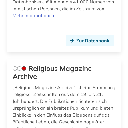
Datenbank enthält mehr als 41.000 Namen von
jainistischen Personen, die im Zeitraum vom ...
archival documents (1)
Moldawien (1)
Mehr Informationen
archäologie (3)
Niederlande (6)
argumentation (1)
Niedersachsen (5)
Zur Datenbank
aristoteles (3)
Nordamerika (1)
armenien (1)
Nordrhein-Westfalen (2)
Religious Magazine
ars moriendi (1)
Oesterreich (8)
Archive
arthur (3)
Osmanisches Reich (2)
„Religious Magazine Archive“ ist eine Sammlung
asiatische studien (1)
Ostasien (5)
religiöser Zeitschriften aus dem 19. bis 21.
Jahrhundert. Die Publikationen richteten sich
asien (4)
Osteuropa (2)
ursprünglich an ein breites Publikum und bieten
asien-afrika-wissenschaft (2)
Einblicke in den Einfluss des Glaubens auf das
Palaestina (5)
öffentliche Leben, die Geschichte populärer
asien-afrika-wissenschaften (1)
Polen (2)