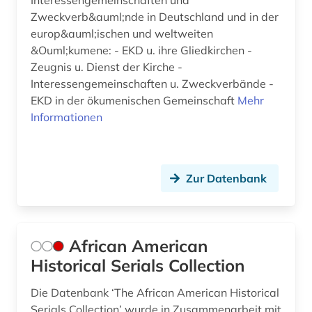
Interessengemeinschaften und
erwachsenenkatechismus (1)
Zweckverb&auml;nde in Deutschland und in der
europ&auml;ischen und weltweiten
erzbischof (1)
&Ouml;kumene: - EKD u. ihre Gliedkirchen -
Zeugnis u. Dienst der Kirche -
erzdiözese salzburg (1)
Interessengemeinschaften u. Zweckverbände -
erziehungswissenschaft (1)
EKD in der ökumenischen Gemeinschaft
Mehr
Informationen
erziehungswissenschaften (1)
ethik (5)
Zur Datenbank
ethnologie (3)
ethnosoziologie (1)
African American
eugenio pacelli (1)
Historical Serials Collection
europa (4)
Die Datenbank ‘The African American Historical
europäische geistesgeschichte (1)
Serials Collection’ wurde in Zusammenarbeit mit