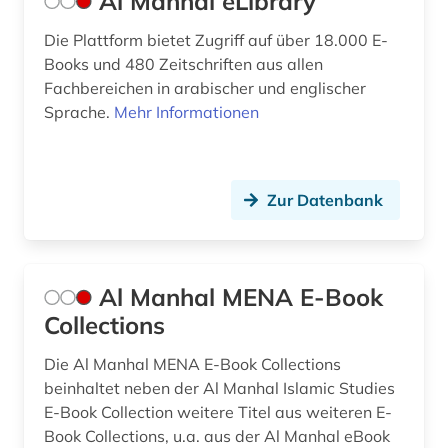
Al Manhal eLibrary
evangelische landeskirche in württemberg (1)
Die Plattform bietet Zugriff auf über 18.000 E-
evangelische religion (1)
Books und 480 Zeitschriften aus allen
Fachbereichen in arabischer und englischer
evangelische theologie (2)
Sprache.
Mehr Informationen
evangelischer gottesdienst (1)
evangelischer pressedienst (1)
Zur Datenbank
evangelisches gesangbuch (1)
evangelium (1)
Al Manhal MENA E-Book
exegese (2)
Collections
extremismus (2)
Die Al Manhal MENA E-Book Collections
beinhaltet neben der Al Manhal Islamic Studies
fachinformationsdienst (1)
E-Book Collection weitere Titel aus weiteren E-
fachterminologie (1)
Book Collections, u.a. aus der Al Manhal eBook