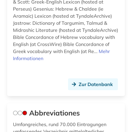
beschluss (1)
& Scott: Greek-English Lexicon (hosted at
Perseus) Gesenius: Hebrew & Chaldee (ie
bestandsverzeichnis (1)
Aramaic) Lexicon (hosted at TyndaleArchive)
Jastrow: Dictionary of Targumim, Talmud &
betriebswirtschaftslehre (1)
Midrashic Literature (hosted at TyndaleArchive)
bezeichnung (1)
Bible Concordance of Hebrew vocabulary with
English (at CrossWire) Bible Concordance of
bibel (73)
Greek vocabulary with English (at Re...
Mehr
Informationen
bibel kunst koran (1)
bibel volltext (1)
Zur Datenbank
bibel. altes testament (1)
bibel. deuteronomium (1)
bibel. neues testament (1)
Abbreviationes
bibelausgabe (1)
Umfangreiches, rund 70.000 Eintragungen
umfassendes Verzeichnis mittelalterlicher