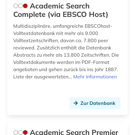
Academic Search
brüssel (2)
Complete (via EBSCO Host)
buchdrucker (1)
Multidisziplinäre, umfangreiche EBSCOhost-
Volltextdatenbank mit mehr als 9.000
buchgeschichte (1)
Volltextzeitschriften, davon ca. 7.800 peer
buchgestaltung (1)
reviewed. Zusätzlich enthält die Datenbank
Abstracts zu mehr als 13.800 Zeitschriften. Die
buchhandel (2)
Volltextdokumente werden im PDF-Format
angeboten und gehen zurück bis ins Jahr 1887.
buchkunde (1)
Liste der ausgewerteten...
Mehr Informationen
buchkunst (1)
buchrolle (1)
Zur Datenbank
buddha (1)
buddhismus (15)
Academic Search Premier
burkina faso (1)