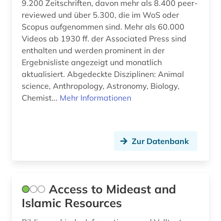
9.200 Zeitschriften, davon mehr als 8.400 peer-
reviewed und über 5.300, die im WoS oder
chemie (5)
Scopus aufgenommen sind. Mehr als 60.000
Videos ab 1930 ff. der Associated Press sind
china (4)
enthalten und werden prominent in der
choral (2)
Ergebnisliste angezeigt und monatlich
aktualisiert. Abgedeckte Disziplinen: Animal
chorgestühl (1)
science, Anthropology, Astronomy, Biology,
Chemist...
Mehr Informationen
christen (1)
christentum (34)
christianisierung (1)
Zur Datenbank
christliche ethik (2)
christliche existenz (1)
Access to Mideast and
Islamic Resources
christliche ikonographie (1)
christliche kunst (3)