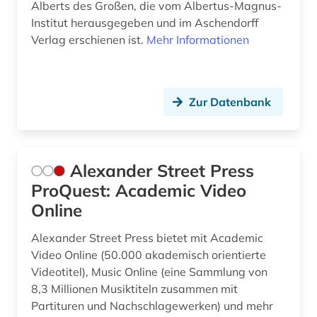
fid ost-, ostmittel- und südosteuropa (3)
Alberts des Großen, die vom Albertus-Magnus-
Institut herausgegeben und im Aschendorff
fid religionswissenschaft (2)
Verlag erschienen ist.
Mehr Informationen
fid religionswissenschaft (1)
fid theologie (2)
Zur Datenbank
film (1)
filmwissenschaft (1)
Alexander Street Press
finanzwissenschaft (1)
ProQuest: Academic Video
finnland (1)
Online
flugschrift (1)
Alexander Street Press bietet mit Academic
Video Online (50.000 akademisch orientierte
flurdenkmal (1)
Videotitel), Music Online (eine Sammlung von
8,3 Millionen Musiktiteln zusammen mit
folgen noch (1)
Partituren und Nachschlagewerken) und mehr