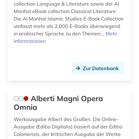
collection Language & Literature sowie der Al
fachübergreifend (1)
Manhal eBook collection Classical Literature.
Die Al Manhal Islamic Studies E-Book Collection
festschrift (1)
umfasst mehr als 2.000 E-Books überwiegend
fibel (1)
in arabischer Sprache zu den Themen...
Mehr
Informationen
fid altertumswissenschaften - propylaeum (2)
fid asien (5)
Zur Datenbank
fid geschichtswissenschaft (1)
fid internationale und interdisziplinäre
rechtsforschung (1)
Alberti Magni Opera
fid jüdische studien (3)
Omnia
fid lateinamerika (2)
Werkausgabe Albert des Großen. Die Online-
Ausgabe (Editio Digitalis) basiert auf der Editio
fid nahost-, nordafrika- und islamstudien (4)
Coloniensis, der kritischen Ausgabe der Werke