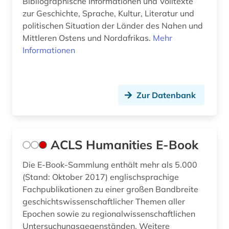
Bibliographische Informationen und Volltexte
zur Geschichte, Sprache, Kultur, Literatur und
christliche literatur (5)
politischen Situation der Länder des Nahen und
Mittleren Ostens und Nordafrikas.
Mehr
christliche mission (1)
Informationen
chronik (1)
chronologie (1)
Zur Datenbank
church missionary society <london> (1)
codex amiatinus (1)
ACLS Humanities E-Book
conrad gessner (1)
Die E-Book-Sammlung enthält mehr als 5.000
côte divoire (1)
(Stand: Oktober 2017) englischsprachige
darfur (1)
Fachpublikationen zu einer großen Bandbreite
geschichtswissenschaftlicher Themen aller
darstellende kunst (1)
Epochen sowie zu regionalwissenschaftlichen
Untersuchungsgegenständen. Weitere