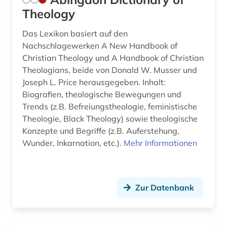
biografie (6)
Theology
biographie (10)
Das Lexikon basiert auf den
Nachschlagewerken A New Handbook of
bonhoeffer, dietrich | evangelischer theologe;
lyriker; widerstandskämpfer (1)
Christian Theology und A Handbook of Christian
Theologians, beide von Donald W. Musser und
bosnien-herzegowina (3)
Joseph L. Price herausgegeben. Inhalt:
Biografien, theologische Bewegungen und
botanik (1)
Trends (z.B. Befreiungstheologie, feministische
brauchtum (2)
Theologie, Black Theology) sowie theologische
Konzepte und Begriffe (z.B. Auferstehung,
bremische evangelische kirche (1)
Wunder, Inkarnation, etc.).
Mehr Informationen
brief (4)
briefsammlung (6)
Zur Datenbank
british academy (1)
british library (1)