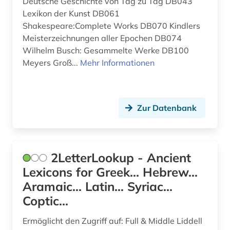
Deutsche Geschichte von Tag zu Tag DB043
Lexikon der Kunst DB061
barth, karl | theologe; hochschullehrer (5)
Shakespeare:Complete Works DB070 Kindlers
Meisterzeichnungen aller Epochen DB074
bayern (2)
Wilhelm Busch: Gesammelte Werke DB100
behinderung (1)
Meyers Groß...
Mehr Informationen
benedikt (1)
benedikt &lt (1)
Zur Datenbank
benediktinerabtei (1)
benin (1)
2LetterLookup - Ancient
berufe (1)
Lexicons for Greek... Hebrew...
Aramaic... Latin... Syriac...
berufsschule (1)
Coptic...
berühmte persönlichkeit (1)
Ermöglicht den Zugriff auf: Full & Middle Liddell