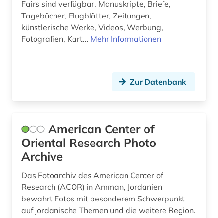
gesellschaft (2)
Fairs sind verfügbar. Manuskripte, Briefe,
Tagebücher, Flugblätter, Zeitungen,
gesellschaftswissenschaften (1)
künstlerische Werke, Videos, Werbung,
Fotografien, Kart...
Mehr Informationen
gesundheit (2)
gesundheit &amp; ernährung (1)
Zur Datenbank
gesundheitsberichterstattung (1)
globales lernen (1)
globalisierung (3)
American Center of
Oriental Research Photo
gotland (1)
Archive
grafikdesign (4)
Das Fotoarchiv des American Center of
grammatik (1)
Research (ACOR) in Amman, Jordanien,
bewahrt Fotos mit besonderem Schwerpunkt
griechenland (1)
auf jordanische Themen und die weitere Region.