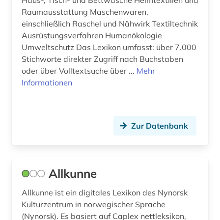
Haus-, Tisch- und Bettwäsche Heimtextilien und
Raumausstattung Maschenwaren,
gastronomie (1)
einschließlich Raschel und Nähwirk Textiltechnik
Ausrüstungsverfahren Humanökologie
gaststättengewerbe (1)
Umweltschutz Das Lexikon umfasst: über 7.000
Stichworte direkter Zugriff nach Buchstaben
gebäude (2)
oder über Volltextsuche über ...
Mehr
gefallener (1)
Informationen
geistesgeschichte (1)
geisteswissenschaften (26)
Zur Datenbank
gender (1)
gender studies (1)
Allkunne
genderstudien (4)
Allkunne ist ein digitales Lexikon des Nynorsk
generative ki (1)
Kulturzentrum in norwegischer Sprache
(Nynorsk). Es basiert auf Caplex nettleksikon,