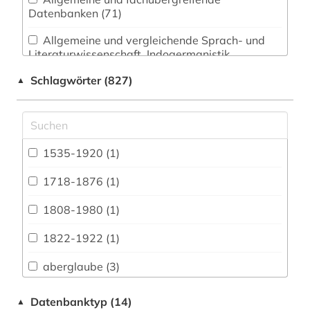
Datenbanken (71)
Allgemeine und vergleichende Sprach- und
Literaturwissenschaft. Indogermanistik.
Außereuropäische Sprachen und Literaturen (81)
Schlagwörter (827)
▲
Anglistik. Amerikanistik (47)
Archäologie (68)
Architektur, Bauingenieur- und
1535-1920 (1)
Vermessungswesen (30)
1718-1876 (1)
Biologie, Biotechnologie (30)
1808-1980 (1)
Buch- und Bibliothekswesen,
Informationswissenschaft (35)
1822-1922 (1)
Chemie und Pharmazie (19)
aberglaube (3)
Elektrotechnik, Elektronik, Nachrichtentechnik
abkommen (1)
Datenbanktyp (14)
▲
(13)