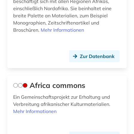
beschäftigt sich mit allen Regionen Afrikas,
Tuerkei (1)
christianisierung (1)
einschließlich Nordafrika. Sie beinhaltet eine
USA (11)
breite Palette an Materialien, zum Beispiel
community currency (1)
Monographien, Zeitschriftenartikel und
Ukraine (3)
Broschüren.
Mehr Informationen
corpora (1)
Ungarn (2)
cultures (1)
Zur Datenbank
cuneiform (1)
côte divoire (1)
das wunderbare (1)
Africa commons
demographie (4)
Ein Gemeinschaftsprojekt zur Erhaltung und
Verbreitung afrikanischer Kulturmaterialien.
demokratie (1)
Mehr Informationen
dendi (1)
denkmal (3)