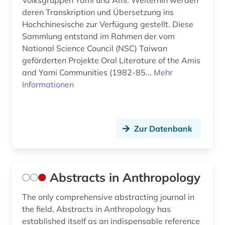
Volksgruppen Yami und Ami. Weiterhin werden
Niedersachsen (1)
bibliographie (7)
deren Transkription und Übersetzung ins
Nordamerika (6)
Hochchinesische zur Verfügung gestellt. Diese
bibliothek (1)
Sammlung entstand im Rahmen der vom
Nordrhein-Westfalen (1)
National Science Council (NSC) Taiwan
biblische studien (1)
geförderten Projekte Oral Literature of the Amis
Norwegen (10)
bildarchiv (1)
and Yami Communities (1982-85...
Mehr
Oesterreich (6)
Informationen
bilddatenbank (3)
Osmanisches Reich (2)
bildnis (1)
Ostasien (7)
Zur Datenbank
bildsammlung (1)
Osteuropa (6)
bildstock (2)
Ostmitteleuropa (2)
bildung (3)
Abstracts in Anthropology
Palaestina (1)
biografie (2)
The only comprehensive abstracting journal in
Polen (1)
the field, Abstracts in Anthropology has
biographie (2)
established itself as an indispensable reference