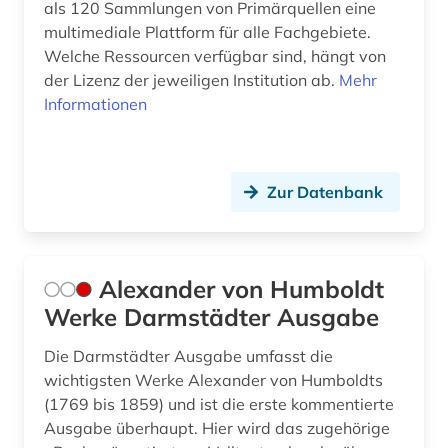
als 120 Sammlungen von Primärquellen eine
folklore (1)
multimediale Plattform für alle Fachgebiete.
Welche Ressourcen verfügbar sind, hängt von
forschung (3)
der Lizenz der jeweiligen Institution ab.
Mehr
forschungsdaten (1)
Informationen
forschungsreise (1)
fortschrittsbericht (1)
Zur Datenbank
foto (1)
fotoarchiv (2)
Alexander von Humboldt
fotografie (7)
Werke Darmstädter Ausgabe
fotographie (1)
Die Darmstädter Ausgabe umfasst die
wichtigsten Werke Alexander von Humboldts
fotosammlung (1)
(1769 bis 1859) und ist die erste kommentierte
fragment (1)
Ausgabe überhaupt. Hier wird das zugehörige