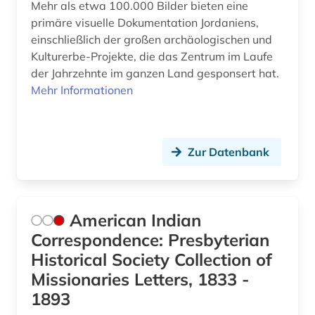
Mehr als etwa 100.000 Bilder bieten eine
großbritannien (5)
primäre visuelle Dokumentation Jordaniens,
grönland (2)
einschließlich der großen archäologischen und
Kulturerbe-Projekte, die das Zentrum im Laufe
guangzhou (2)
der Jahrzehnte im ganzen Land gesponsert hat.
Mehr Informationen
gutshof (1)
halle (saale) (1)
hamburg (1)
Zur Datenbank
handel (3)
handschrift (4)
American Indian
Correspondence: Presbyterian
handwerk (1)
Historical Society Collection of
haus (1)
Missionaries Letters, 1833 -
1893
hausa (1)