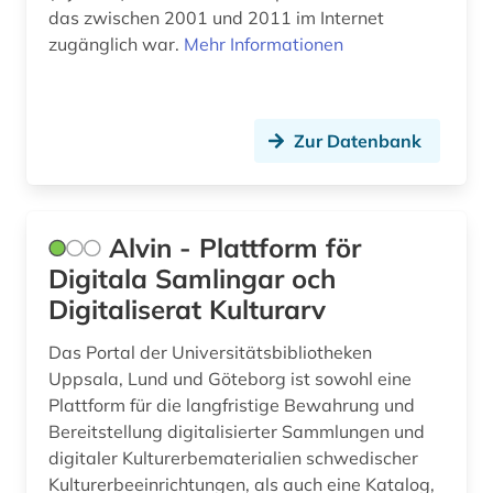
gentechnik (1)
das zwischen 2001 und 2011 im Internet
zugänglich war.
Mehr Informationen
geografie (4)
geographie (2)
geographische daten (1)
Zur Datenbank
georg thomas von (1)
geowissenschaften (2)
Alvin - Plattform för
germanen (2)
Digitala Samlingar och
Digitaliserat Kulturarv
germanische altertumskunde (2)
Das Portal der Universitätsbibliotheken
germanisches nationalmuseum (1)
Uppsala, Lund und Göteborg ist sowohl eine
Plattform für die langfristige Bewahrung und
germanistik (2)
Bereitstellung digitalisierter Sammlungen und
geschichte (77)
digitaler Kulturerbematerialien schwedischer
Kulturerbeeinrichtungen, als auch eine Katalog,