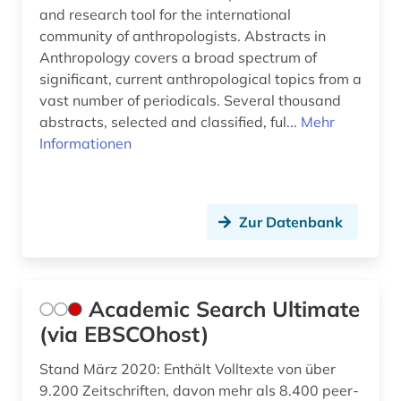
Portugal (2)
and research tool for the international
biologie (1)
community of anthropologists. Abstracts in
Rheinland-Pfalz (1)
biologische anthropologie (1)
Anthropology covers a broad spectrum of
Roemisches Reich (3)
significant, current anthropological topics from a
biowissenschaften (1)
vast number of periodicals. Several thousand
Rumänien (3)
abstracts, selected and classified, ful...
Mehr
bochum (1)
Informationen
Russland, Sowjetunion (6)
bosnien-herzegowina (1)
Saarland (1)
brasilien (1)
Zur Datenbank
Sachsen (2)
brauchtum (1)
Sachsen-Anhalt (1)
braunschweig (1)
Schleswig-Holstein (1)
Academic Search Ultimate
brief (1)
(via EBSCOhost)
Schweden (31)
briefsammlung (2)
Stand März 2020: Enthält Volltexte von über
Schweiz (2)
buchwissenschaft (1)
9.200 Zeitschriften, davon mehr als 8.400 peer-