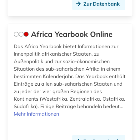
Zur Datenbank
design (2)
deutsch (6)
Africa Yearbook Online
deutsche kolonialgesellschaft (1)
Das Africa Yearbook bietet Informationen zur
deutsches volksliedarchiv (1)
Innenpolitik afrikanischer Staaten, zu
deutschland (9)
Außenpolitik und zur sozio-ökonomischen
Situation des sub-saharischen Afrika in einem
deutschsprachige gemeinschaft (1)
bestimmten Kalenderjahr. Das Yearbook enthält
Einträge zu allen sub-saharischen Staaten und
dialekt (2)
zu jeder der vier großen Regionen des
Kontinents (Westafrika, Zentralafrika, Ostafrika,
diaspora (1)
Südafrika). Einige Beiträge behandeln bedeut...
diasporastudien (1)
Mehr Informationen
dienstleistung (3)
digital database (1)