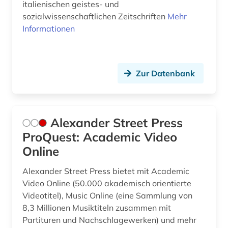
italienischen geistes- und
film (11)
sozialwissenschaftlichen Zeitschriften
Mehr
filmgeschichte (1)
Informationen
finanzwirtschaft (3)
finnland (7)
Zur Datenbank
finnlandschwedisch (1)
flandern (belgien) (1)
Alexander Street Press
flandern <belgien> (1)
ProQuest: Academic Video
Online
flucht (1)
Alexander Street Press bietet mit Academic
fluchtbewegungen (1)
Video Online (50.000 akademisch orientierte
flurdenkmal (1)
Videotitel), Music Online (eine Sammlung von
8,3 Millionen Musiktiteln zusammen mit
flüchtling (1)
Partituren und Nachschlagewerken) und mehr