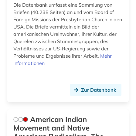
hebräisch (1)
Die Datenbank umfasst eine Sammlung von
Briefen (40.238 Seiten) an und vom Board of
heiligenverehrung (1)
Foreign Missions der Presbyterian Church in den
USA. Die Briefe vermitteln ein Bild der
heiliger (2)
amerikanischen Ureinwohner, ihrer Kultur, der
Querelen zwischen Stammesgruppen, des
hethitisch (1)
Verhältnisses zur US-Regierung sowie der
hexe (1)
Probleme und Ergebnisse ihrer Arbeit.
Mehr
Informationen
hexenglaube (1)
hexenprozess (1)
Zur Datenbank
hexenverfolgung (1)
hexerei (1)
heyne (1)
American Indian
Movement and Native
hinduismus (1)