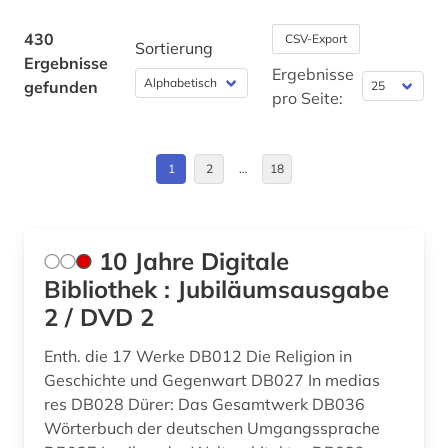
archäologie (16)
Byzantinisches Reich (3)
430
CSV-Export
Sortierung
arkadien (1)
Ergebnisse
China (13)
Ergebnisse
gefunden
arktis (6)
pro Seite:
Daenemark (6)
aruba (1)
Deutschland (13)
1
2
…
18
asch (1)
Estland (1)
asiatische studien (1)
Europa (4)
asien (4)
10 Jahre Digitale
Finnland (7)
Bibliothek : Jubiläumsausgabe
asienforschung (1)
2 / DVD 2
Frankreich (3)
assyriologie (2)
Enth. die 17 Werke DB012 Die Religion in
GUS (1)
assyrisch (1)
Geschichte und Gegenwart DB027 In medias
Griechenland (1)
res DB028 Dürer: Das Gesamtwerk DB036
asyl (1)
Wörterbuch der deutschen Umgangssprache
Griechenland (Altertum) (3)