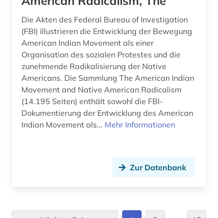
American Radicalism, The
hispanistik (4)
Die Akten des Federal Bureau of Investigation
hispanoamerika (1)
(FBI) illustrieren die Entwicklung der Bewegung
American Indian Movement als einer
hispanoamerikanische geschichte (1)
Organisation des sozialen Protestes und die
zunehmende Radikalisierung der Native
hispanos (1)
Americans. Die Sammlung The American Indian
historische persönlichkeit (1)
Movement and Native American Radicalism
(14.195 Seiten) enthält sowohl die FBI-
history (1)
Dokumentierung der Entwicklung des American
Indian Movement als...
Mehr Informationen
hochkulturen (1)
hochschulschrift (2)
hochschulschriften (1)
Zur Datenbank
holzschnitt (1)
hotelgewerbe (1)