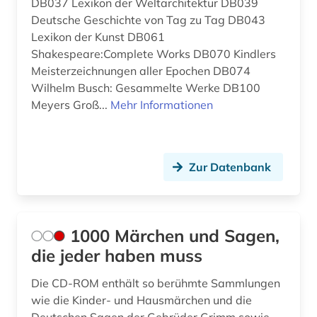
DB037 Lexikon der Weltarchitektur DB039
atlas (2)
Deutsche Geschichte von Tag zu Tag DB043
Großbritannien (7)
Lexikon der Kunst DB061
audio recordings (1)
Shakespeare:Complete Works DB070 Kindlers
Hamburg (1)
audiodatei (1)
Meisterzeichnungen aller Epochen DB074
Hessen (1)
Wilhelm Busch: Gesammelte Werke DB100
audiovisuelle medien (1)
Meyers Groß...
Mehr Informationen
Irland (1)
aufsatz (1)
Island (1)
babylonisch (1)
Zur Datenbank
Israel (6)
bad kissingen (1)
Italien (1)
balkanromanistik (2)
Japan (3)
1000 Märchen und Sagen,
barock (1)
die jeder haben muss
Jugoslawien (3)
baudenkmal (1)
Die CD-ROM enthält so berühmte Sammlungen
Kanada (3)
bayerisch schwaben (1)
wie die Kinder- und Hausmärchen und die
Korea (1)