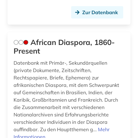
eichstätt (1)
Zur Datenbank
elamisch (1)
elektronische bibliothek (3)
African Diaspora, 1860-
Present
elektronische zeitschrift (2)
elektronisches buch (15)
Datenbank mit Primär-, Sekundärquellen
(private Dokumente, Zeitschriften,
empirische kulturwissenschaft (3)
Rechtspapiere, Briefe, Ephemera) zur
afrikanischen Diaspora, mit dem Schwerpunkt
england (1)
auf Gemeinschaften in Brasilien, Indien, der
Karibik, Großbritannien und Frankreich. Durch
englisch (2)
die Zusammenarbeit mit verschiedenen
entwicklung (2)
Nationalarchiven sind Erfahrungsberichte
verschiedener Individuen in der Diaspora
entwicklungsforschung (1)
auffindbar. Zu den Hauptthemen g...
Mehr
Informationen