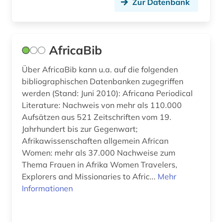
Zur Datenbank
digitalisat (1)
digitalisierung (1)
AfricaBib
discovery service (1)
Über AfricaBib kann u.a. auf die folgenden
diskriminierung (1)
bibliographischen Datenbanken zugegriffen
werden (Stand: Juni 2010): Africana Periodical
dissertation (2)
Literature: Nachweis von mehr als 110.000
Aufsätzen aus 521 Zeitschriften vom 19.
dokumentarfilm (9)
Jahrhundert bis zur Gegenwart;
dokumentarfilme (1)
Afrikawissenschaften allgemein African
Women: mehr als 37.000 Nachweise zum
dokumentation (2)
Thema Frauen in Afrika Women Travelers,
Explorers and Missionaries to Afric...
Mehr
drama (2)
Informationen
dramaturgie (1)
druck (1)