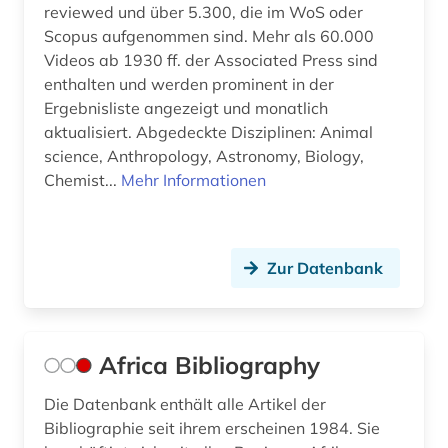
Serbien (3)
reviewed und über 5.300, die im WoS oder
buddhismus (1)
Scopus aufgenommen sind. Mehr als 60.000
Skandinavien (3)
Videos ab 1930 ff. der Associated Press sind
burkina faso (1)
enthalten und werden prominent in der
Slowakei (1)
byzantinistik (1)
Ergebnisliste angezeigt und monatlich
Slowenien (2)
aktualisiert. Abgedeckte Disziplinen: Animal
byzanz (1)
science, Anthropology, Astronomy, Biology,
Spanien (3)
Chemist...
Mehr Informationen
bänkelsang (1)
Suedamerika (13)
bündnerromanisch (1)
Suedasien (5)
Zur Datenbank
chemie (10)
Suedostasien (2)
chile (1)
Suedosteuropa (2)
china (4)
Africa Bibliography
Thueringen (1)
christentum (2)
Die Datenbank enthält alle Artikel der
Tschechische Republik (2)
Bibliographie seit ihrem erscheinen 1984. Sie
christian gottlob (1)