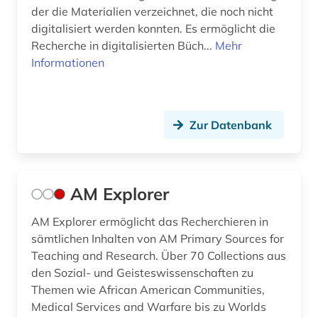
geschichte 1000-2000 (1)
der die Materialien verzeichnet, die noch nicht
digitalisiert werden konnten. Es ermöglicht die
geschichte 1025-1150 (1)
Recherche in digitalisierten Büch...
Mehr
geschichte 1500-1850 (1)
Informationen
geschichte 1552-1802 (1)
geschichte 1600-1900 (1)
Zur Datenbank
geschichte 1914-1974 (1)
geschichte 1931-2000 (1)
AM Explorer
geschichte 1941-1 (1)
AM Explorer ermöglicht das Recherchieren in
geschichte 3350 v.chr.-400 v.chr. (1)
sämtlichen Inhalten von AM Primary Sources for
Teaching and Research. Über 70 Collections aus
geschichtsschreibung (1)
den Sozial- und Geisteswissenschaften zu
Themen wie African American Communities,
geschlechterforschung (2)
Medical Services and Warfare bis zu Worlds