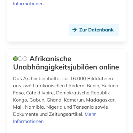
europe (1)
Informationen
europäische ethnologie (2)
europäische geschichte (1)
Zur Datenbank
europäische kultur (1)
examensarbeit (1)
Afrikanische
exil (1)
Unabhängigkeitsjubiläen online
exponat (1)
Das Archiv beinhaltet ca. 16.000 Bilddateien
aus zwölf afrikanischen Ländern: Benin, Burkina
extremismus (1)
Faso, Côte d’Ivoire, Demokratische Republik
fachdidaktik (1)
Kongo, Gabun, Ghana, Kamerun, Madagaskar,
Mali, Namibia, Nigeria und Tansania sowie
fachinformationsdienst (2)
Dokumente und Zeitungsartikel.
Mehr
Informationen
fachportal (1)