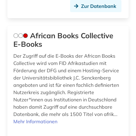
Zur Datenbank
druckschrift (1)
druckwerk (1)
African Books Collective
dunhuang-handschriften (1)
E-Books
dänemark (4)
Der Zugriff auf die E-Books der African Books
dänisch-hallesche mission in tranquebar (1)
Collective wird vom FID Afrikastudien mit
Förderung der DFG und einem Hosting-Service
e-book (1)
der Universitätsbibliothek J.C. Senckenberg
angeboten und ist für einen fachlich definierten
e-learning (1)
Nutzerkreis zugänglich. Registrierte
eblaitisch (1)
Nutzer*innen aus Institutionen in Deutschland
haben damit Zugriff auf eine durchsuchbare
edition (1)
Datenbank, die mehr als 1500 Titel von afrik...
Mehr Informationen
edward s. morse (1)
edward sylvester morse (1)