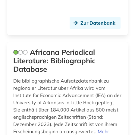
ess- und trinksitte (1)
ethnizität (2)
Zur Datenbank
ethnographie (1)
ethnolinguistik (2)
ethnologe (2)
Africana Periodical
Literature: Bibliographic
ethnologie (25)
Database
ethnologischer film (9)
Die bibliographische Aufsatzdatenbank zu
ethnology (1)
regionaler Literatur über Afrika wird vom
Institute for Economic Advancement (IEA) an der
ethnosoziologie (1)
University of Arkansas in Little Rock gepflegt.
Sie enthält über 184.000 Artikel aus 800 meist
etudes africaines (2)
englischsprachigen Zeitschriften (Stand:
Dezember 2023). Jede Zeitschrift ist von ihrem
europa (2)
Erscheinungsbeginn an ausgewertet.
Mehr