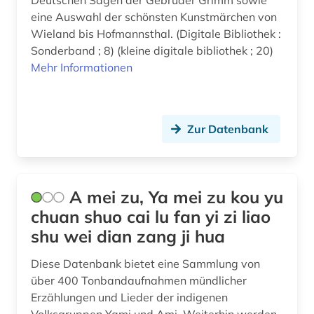
Deutschen Sagen der Gebrüder Grimm sowie
bayern (3)
eine Auswahl der schönsten Kunstmärchen von
Kroatien (3)
Wieland bis Hofmannsthal. (Digitale Bibliothek :
belgien (2)
Sonderband ; 8) (kleine digitale bibliothek ; 20)
Lettland (1)
Mehr Informationen
belgische fotografie (1)
Liechtenstein (1)
belgische kultur (1)
Litauen (2)
belgische kunst (1)
Zur Datenbank
Makedonien (1)
benin (1)
Mecklenburg-Vorpommern (1)
berber (1)
A mei zu, Ya mei zu kou yu
Mittelamerika (9)
bergen (norwegen) (1)
chuan shuo cai lu fan yi zi liao
Moldawien (2)
shu wei dian zang ji hua
berufe (1)
Montenegro (3)
Diese Datenbank bietet eine Sammlung von
bezeichnung (1)
über 400 Tonbandaufnahmen mündlicher
Niederlande (3)
Erzählungen und Lieder der indigenen
bibliografie (20)