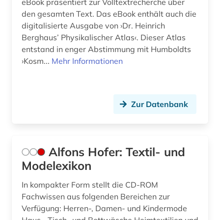
eBook präsentiert zur Volltextrecherche über
frankreich (1)
den gesamten Text. Das eBook enthält auch die
digitalisierte Ausgabe von ›Dr. Heinrich
frau (1)
Berghaus’ Physikalischer Atlas‹. Dieser Atlas
entstand in enger Abstimmung mit Humboldts
frauen (1)
›Kosm...
Mehr Informationen
frauen- und geschlechterforschung (1)
frauenforschung (1)
Zur Datenbank
frömmigkeit (1)
frühe neuzeit (1)
Alfons Hofer: Textil- und
frühes christentum (1)
Modelexikon
förderpreis für deutsche wissenschaftler im g.
w. leibniz-programm (1)
In kompakter Form stellt die CD-ROM
Fachwissen aus folgenden Bereichen zur
förderverein (1)
Verfügung: Herren-, Damen- und Kindermode
galloromanistik (2)