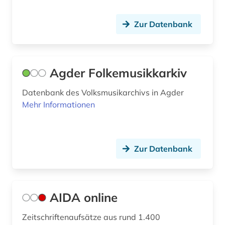
fakten (1)
Zur Datenbank
feldforschung (2)
feminismus (1)
fernsehen (2)
Agder Folkemusikkarkiv
fest (1)
Datenbank des Volksmusikarchivs in Agder
Mehr Informationen
fid asien (2)
fid darstellende kunst (1)
fid lateinamerika (4)
Zur Datenbank
fid nahost-, nordafrika- und islamstudien (2)
fid sozial- und kulturanthropologie (5)
AIDA online
fid-lizenz (1)
Zeitschriftenaufsätze aus rund 1.400