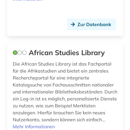
entwicklungspolitik (2)
entwicklungstheorie (1)
entwicklungszusammenarbeit (2)
Zur Datenbank
entwicklungsökonomie (1)
enzyklopädie (4)
African Studies Library
epik (1)
Die African Studies Library ist das Fachportal
für die Afrikastudien und bietet ein zentrales
erinnerung (1)
Rechercheportal für eine integrierte
ernährung (1)
Katalogsuche von Fachausschnitten nationaler
und internationaler Bibliotheksbeständen. Durch
erzählforschung (1)
ein Log-in ist es möglich, personalisierte Dienste
zu nutzen, wie zum Beispiel Merklisten
erzählung (1)
anzulegen. Hierfür brauchen Sie kein neues
eskimo (1)
Nutzerkonto, sondern können sich einfach...
Mehr Informationen