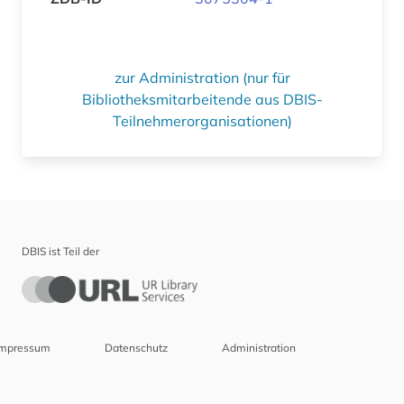
zur Administration (nur für
Bibliotheksmitarbeitende aus DBIS-
Teilnehmerorganisationen)
DBIS ist Teil der
Impressum
Datenschutz
Administration