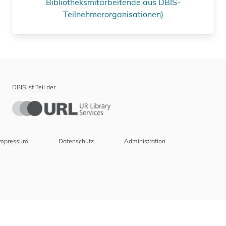
Bibliotheksmitarbeitende aus DBIS-
Teilnehmerorganisationen)
DBIS ist Teil der
Impressum
Datenschutz
Administration