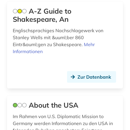
A-Z Guide to
deutsche philologie (1)
Shakespeare, An
dialekt (1)
Englischsprachiges Nachschlagewerk von
dickens (1)
Stanley Wells mit &uuml;ber 860
Eintr&auml;gen zu Shakespeare.
Mehr
didaktik (1)
Informationen
digital humanities (3)
digitale rechte (1)
Zur Datenbank
digitalisat (1)
digitalisate (1)
About the USA
dissertation (2)
Im Rahmen von U.S. Diplomatic Mission to
dokumentarfilm (1)
Germany werden Informationen zu den USA in
dokumentation (1)