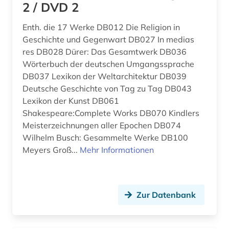
2 / DVD 2
arbeitssicherheit (2)
Enth. die 17 Werke DB012 Die Religion in
architektur (2)
Geschichte und Gegenwart DB027 In medias
archiv (2)
res DB028 Dürer: Das Gesamtwerk DB036
Wörterbuch der deutschen Umgangssprache
archäologie (2)
DB037 Lexikon der Weltarchitektur DB039
Deutsche Geschichte von Tag zu Tag DB043
arthur conan (1)
Lexikon der Kunst DB061
artusepik (2)
Shakespeare:Complete Works DB070 Kindlers
Meisterzeichnungen aller Epochen DB074
asiaten (2)
Wilhelm Busch: Gesammelte Werke DB100
Meyers Groß...
Mehr Informationen
asien (2)
audiodatei (1)
Zur Datenbank
audiovisuelles material (1)
aufführung (11)