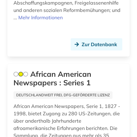
Abschaffungskampagnen, Freigelassenenhilfe
europa (3)
und anderen sozialen Reformbemühungen; und
...
Mehr Informationen
europäische geschichte (1)
fachinformationsdienst (2)
Zur Datenbank
faksimile (3)
familienname (3)
fashion (1)
African American
Newspapers : Series 1
feminismus (5)
DEUTSCHLANDWEIT FREI, DFG-GEFÖRDERTE LIZENZ
fernsehen (2)
African American Newspapers, Serie 1, 1827 -
fest (1)
1998, bietet Zugang zu 280 US-Zeitungen, die
über anderthalb Jahrhunderte
festschrift (1)
afroamerikanische Erfahrungen berichten. Die
fid anglo-american culture (1)
Sammlung, die Zeitungen aus mehr als 35