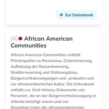
edition (2)
einblattdrucke (1)
Zur Datenbank
einführung (1)
einsprachiges wörterbuch (1)
African American
einwanderung (2)
Communities
elektronik (1)
African American Communities enthält
elektronische publikation (2)
Primärquellen zu Rassismus, Diskriminierung,
Aufhebung der Rassentrennung,
elektronische zeitschrift (8)
Stadterneuerung und Wohnungsbau,
Bürgerrechtsbewegungen und -protesten und
elektronisches buch (38)
zur afroamerikanischen Kultur. Die Datenbank
enthält u.a. Oral-History-Dokumente von
elektronisches publizieren (1)
Personen, die an der Bürgerrechtsbewegung in
elektrotechnik (1)
Atlanta beteiligt waren und von
Einwohner:innen der afroamerikanischen