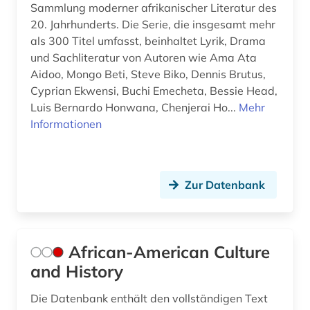
geschichte 1600-1900 (2)
Sammlung moderner afrikanischer Literatur des
20. Jahrhunderts. Die Serie, die insgesamt mehr
geschichte 1641-1700 (1)
als 300 Titel umfasst, beinhaltet Lyrik, Drama
und Sachliteratur von Autoren wie Ama Ata
geschichte 1650 (1)
Aidoo, Mongo Beti, Steve Biko, Dennis Brutus,
Cyprian Ekwensi, Buchi Emecheta, Bessie Head,
geschichte 1650-1850 (1)
Luis Bernardo Honwana, Chenjerai Ho...
Mehr
geschichte 1691-1820 (1)
Informationen
geschichte 1699-1812 (1)
geschichte 1700 - 1900 (1)
Zur Datenbank
geschichte 1700 ff. (1)
geschichte 1700-1780 (1)
African-American Culture
geschichte 1700-1800 (1)
and History
geschichte 1700-1836 (1)
Die Datenbank enthält den vollständigen Text