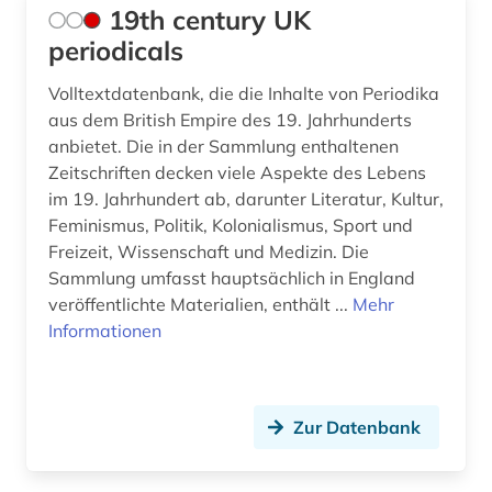
19th century UK
christopher marlowe (1)
periodicals
cloudbasiert (1)
Volltextdatenbank, die die Inhalte von Periodika
aus dem British Empire des 19. Jahrhunderts
comic (5)
anbietet. Die in der Sammlung enthaltenen
commonwealth (8)
Zeitschriften decken viele Aspekte des Lebens
im 19. Jahrhundert ab, darunter Literatur, Kultur,
congress (3)
Feminismus, Politik, Kolonialismus, Sport und
Freizeit, Wissenschaft und Medizin. Die
corpus (1)
Sammlung umfasst hauptsächlich in England
veröffentlichte Materialien, enthält ...
Mehr
darstellende kunst (1)
Informationen
datenanalyse (2)
demokratie (1)
Zur Datenbank
design (2)
deutsch (28)