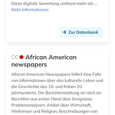
Diese digitale Sammlung umfasst mehr als ...
englische sprachwissenschaft (1)
Mehr Informationen
englisches sprachgebiet (8)
englischunterricht (3)
Zur Datenbank
english (1)
enzyklopädie (21)
African American
ephemera (1)
newspapers
epik (1)
African American Newspapers liefert eine Fülle
eponym (1)
von Informationen über das kulturelle Leben und
die Geschichte des 19. und frühen 20.
ethnologie (1)
Jahrhunderts. Die Berichterstattung ist reich an
Berichten aus erster Hand über Ereignisse;
etudes africaines (2)
Problemanalysen; Artikel über Wirtschaft,
Weltreisen und Religion; Beschreibungen von
etymologie (5)