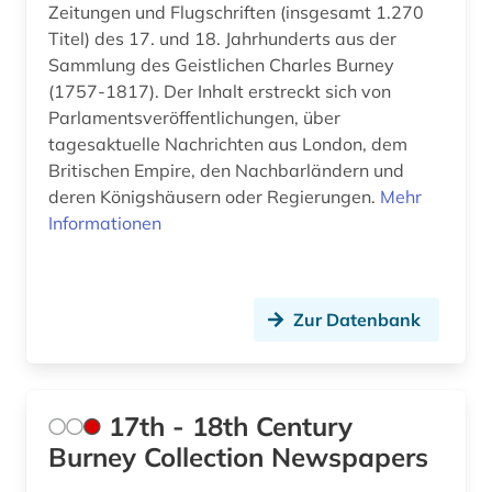
Zeitungen und Flugschriften (insgesamt 1.270
bibliographie 1900-2000 (1)
Titel) des 17. und 18. Jahrhunderts aus der
Sammlung des Geistlichen Charles Burney
bilddatenbank (1)
(1757-1817). Der Inhalt erstreckt sich von
bildung (1)
Parlamentsveröffentlichungen, über
tagesaktuelle Nachrichten aus London, dem
biografie (13)
Britischen Empire, den Nachbarländern und
deren Königshäusern oder Regierungen.
Mehr
biographie (26)
Informationen
biologie (1)
biowissenschaften (1)
Zur Datenbank
black theater (1)
bond (1)
17th - 18th Century
book of kells (1)
Burney Collection Newspapers
brief (4)