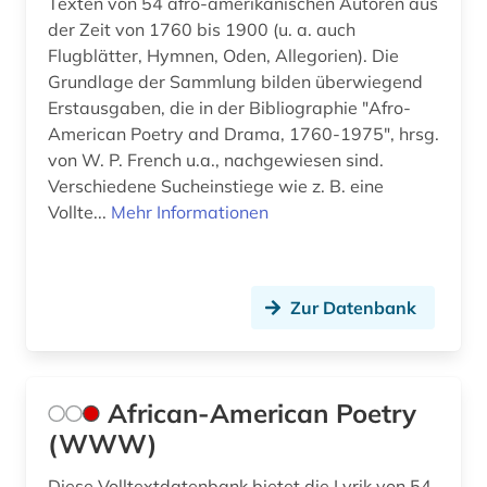
Texten von 54 afro-amerikanischen Autoren aus
geschichte 1821-1837 (1)
der Zeit von 1760 bis 1900 (u. a. auch
Flugblätter, Hymnen, Oden, Allegorien). Die
geschichte 1832-1901 (1)
Grundlage der Sammlung bilden überwiegend
geschichte 1838-1852 (1)
Erstausgaben, die in der Bibliographie "Afro-
American Poetry and Drama, 1760-1975", hrsg.
geschichte 1850-2010 (1)
von W. P. French u.a., nachgewiesen sind.
Verschiedene Sucheinstiege wie z. B. eine
geschichte 1853-1865 (2)
Vollte...
Mehr Informationen
geschichte 1860-1870 (2)
geschichte 1860-1910 (1)
Zur Datenbank
geschichte 1866-1877 (1)
geschichte 1900-2000 (7)
African-American Poetry
geschichte 1921-1972 (1)
(WWW)
geschichte 1945 (1)
Diese Volltextdatenbank bietet die Lyrik von 54