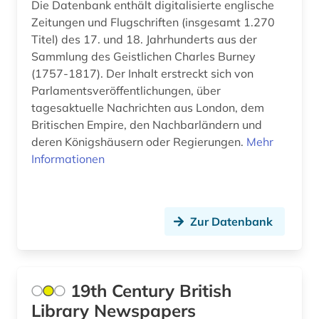
Die Datenbank enthält digitalisierte englische
briefe (1)
Zeitungen und Flugschriften (insgesamt 1.270
Titel) des 17. und 18. Jahrhunderts aus der
briefsammlung (5)
Sammlung des Geistlichen Charles Burney
(1757-1817). Der Inhalt erstreckt sich von
britannisch (1)
Parlamentsveröffentlichungen, über
britische geschichte (1)
tagesaktuelle Nachrichten aus London, dem
Britischen Empire, den Nachbarländern und
britisches englisch (1)
deren Königshäusern oder Regierungen.
Mehr
Informationen
british academy (1)
british broadcasting corporation (1)
Zur Datenbank
british library (1)
british national corpus (2)
brontë (1)
19th Century British
Library Newspapers
buch (1)