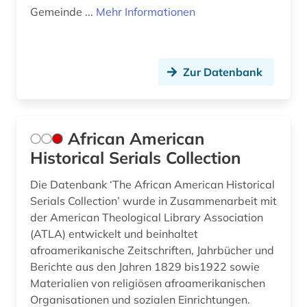
eliot (1)
Gemeinde ...
Mehr Informationen
encyclopädie (1)
england (14)
Zur Datenbank
englisch (159)
englisch deutsch wörterbuch (1)
African American
englisch language teaching (1)
Historical Serials Collection
englisch literatur (1)
Die Datenbank ‘The African American Historical
englische grammatik (1)
Serials Collection’ wurde in Zusammenarbeit mit
der American Theological Library Association
englische literatur (4)
(ATLA) entwickelt und beinhaltet
afroamerikanische Zeitschriften, Jahrbücher und
englische literatur außerhalb großbritanniens
Berichte aus den Jahren 1829 bis1922 sowie
und der usa (1)
Materialien von religiösen afroamerikanischen
englische sprache (3)
Organisationen und sozialen Einrichtungen.