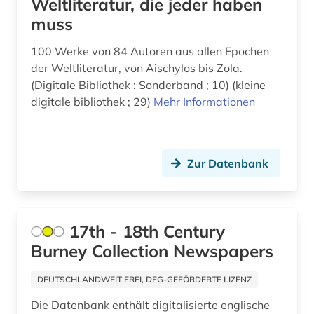
Weltliteratur, die jeder haben
bearbeitung (2)
muss
behinderung (1)
100 Werke von 84 Autoren aus allen Epochen
der Weltliteratur, von Aischylos bis Zola.
belletristik (1)
(Digitale Bibliothek : Sonderband ; 10) (kleine
ben (1)
digitale bibliothek ; 29)
Mehr Informationen
berühmte persönlichkeit (1)
bestandserhaltung (1)
Zur Datenbank
betriebswirtschaftslehre (2)
bibel (3)
17th - 18th Century
bibliografie (31)
Burney Collection Newspapers
bibliographie (19)
DEUTSCHLANDWEIT FREI, DFG-GEFÖRDERTE LIZENZ
bibliographie 1800-2005 (1)
Die Datenbank enthält digitalisierte englische