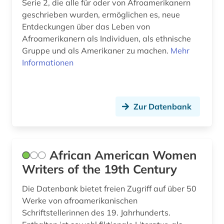
Serie 2, die alle für oder von Afroamerikanern
geschrieben wurden, ermöglichen es, neue
fotografie (2)
Entdeckungen über das Leben von
fotozeitschrift (1)
Afroamerikanern als Individuen, als ethnische
Gruppe und als Amerikaner zu machen.
Mehr
frankreich (1)
Informationen
französisch (16)
frau (3)
Zur Datenbank
frauen (1)
frauen- und geschlechterforschung (1)
African American Women
frauenarbeit (1)
Writers of the 19th Century
frauenbefreiung (1)
Die Datenbank bietet freien Zugriff auf über 50
Werke von afroamerikanischen
frauenbewegung (3)
Schriftstellerinnen des 19. Jahrhunderts.
frauenbild (2)