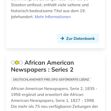
Staaten umfasst, enthält viele seltene und
fid asien (1)
historisch bedeutsame Titel aus dem 19.
Jahrhundert.
Mehr Informationen
fid benelux (1)
fid darstellende kunst (9)
fid geschichtswissenschaft (1)
Zur Datenbank
fid-lizenz (1)
film (7)
African American
Newspapers : Series 2
finnisch (1)
flugschrift (1)
DEUTSCHLANDWEIT FREI, DFG-GEFÖRDERTE LIZENZ
African American Newspapers, Serie 2, 1835 -
folios (1)
1956 ergänzt und erweitert die African
forschungsportal (2)
American Newspapers, Serie 1, 1827 - 1998.
Die mehr als 75 neu verfügbaren Zeitungen der
forstwissenschaft (1)