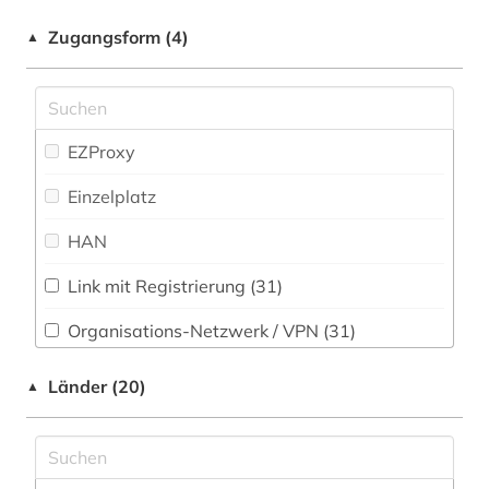
altamerikanistik (1)
Philosophie (50)
Zugangsform (4)
▲
altenglisch (8)
Physik (10)
altertumswissenschaft (1)
Politologie (93)
altes buch (8)
Psychologie (29)
EZProxy
altfranzösisch (1)
Rechtswissenschaft (32)
Einzelplatz
amerika (24)
Romanistik (127)
HAN
amerika + schwarze (1)
Slavistik (64)
Link mit Registrierung (31)
amerikanische geschichte (7)
Soziologie (80)
Organisations-Netzwerk / VPN (31)
amerikanische literatur (3)
Sport (12)
Shibboleth (27)
Länder (20)
▲
Sprachen und Kulturen Asiens, Afrikas und
amerikanische revolution (1)
Zugriff vor Ort (3)
Ozeaniens (Orientalistik) (8)
amerikanischer bürgerkrieg (1)
Technik (12)