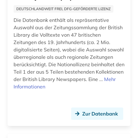
buchdruck (1)
DEUTSCHLANDWEIT FREI, DFG-GEFÖRDERTE LIZENZ
Die Datenbank enthält als repräsentative
bürgerrechtsbewegung (3)
Auswahl aus der Zeitungssammlung der British
calderón (1)
Library die Volltexte von 47 britischen
Zeitungen des 19. Jahrhunderts (ca. 2 Mio.
canada (1)
digitalisierte Seiten), wobei die Auswahl sowohl
überregionale als auch regionale Zeitungen
canterbury tales (2)
berücksichtigt. Die Nationallizenz beinhaltet den
Teil 1 der aus 5 Teilen bestehenden Kollektionen
cartoon (1)
der British Library Newspapers. Eine ...
Mehr
charles (1)
Informationen
chaucer (6)
chemie (12)
Zur Datenbank
chinesisch (4)
christentum (1)