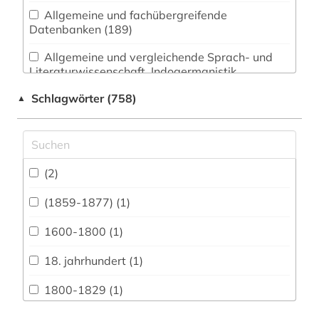
Allgemeine und fachübergreifende
Datenbanken (189)
Allgemeine und vergleichende Sprach- und
Literaturwissenschaft. Indogermanistik.
Außereuropäische Sprachen und Literaturen
Schlagwörter (758)
▲
(203)
Anglistik. Amerikanistik (717)
Archäologie (24)
(2)
Architektur, Bauingenieur- und
Vermessungswesen (21)
(1859-1877) (1)
Biologie, Biotechnologie (13)
1600-1800 (1)
Buch- und Bibliothekswesen,
18. jahrhundert (1)
Informationswissenschaft (26)
1800-1829 (1)
Chemie und Pharmazie (10)