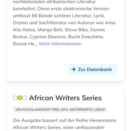
nachkolonialen afrikanischen Literatur
geschichte &lt;600-1900&gt; (1)
beinhaltet. Diese erste elektronische Version
geschichte 1275-1504 (1)
umfasst 66 Bände schöner Literatur, Lyrik,
Drama und Sachliteratur von Autoren wie Ama
geschichte 1280-1915 (1)
Ata Aidoo, Mongo Beti, Steve Biko, Dennis
Brutus, Cyprian Ekwensi, Buchi Emecheta,
geschichte 1400-2015 (1)
Bessie He...
Mehr Informationen
geschichte 1492-1820 (1)
geschichte 1500 - 1700 (1)
Zur Datenbank
geschichte 1500-1640 (1)
geschichte 1500-1700 (1)
African Writers Series
geschichte 1500-1900 (1)
geschichte 1500-1926 (1)
DEUTSCHLANDWEIT FREI, DFG-GEFÖRDERTE LIZENZ
Die Ausgabe basiert auf der Reihe Heinemanns
geschichte 1574-1739 (1)
African Writers Series, einer umfassenden