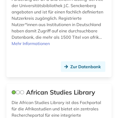
der Universitätsbibliothek J.C. Senckenberg
gefangener (1)
angeboten und ist für einen fachlich definierten
Nutzerkreis zugänglich. Registrierte
geistesgeschichte <1500 - 1800> (1)
Nutzer*innen aus Institutionen in Deutschland
haben damit Zugriff auf eine durchsuchbare
geisteswissenschaften (29)
Datenbank, die mehr als 1500 Titel von afrik...
gender (4)
Mehr Informationen
gender studies (2)
genealogie (2)
Zur Datenbank
geoffrey (3)
geoffrey general prologue (1)
African Studies Library
geoffrey the wife of bath´s tale (1)
Die African Studies Library ist das Fachportal
geografie (1)
für die Afrikastudien und bietet ein zentrales
Rechercheportal für eine integrierte