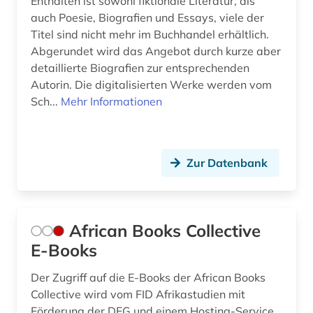
Enthalten ist sowohl fiktionale Literatur, als
auch Poesie, Biografien und Essays, viele der
frauenforschung (4)
Titel sind nicht mehr im Buchhandel erhältlich.
Abgerundet wird das Angebot durch kurze aber
frauengeschichte (2)
detaillierte Biografien zur entsprechenden
frauenliteratur (2)
Autorin. Die digitalisierten Werke werden vom
Sch...
Mehr Informationen
frauenrecht (1)
frauenwahlrecht (1)
Zur Datenbank
fremdsprache (4)
fremdwort (2)
frühe neuzeit (1)
African Books Collective
E-Books
fürstliche bibliothek corvey (1)
Der Zugriff auf die E-Books der African Books
galloromanistik (13)
Collective wird vom FID Afrikastudien mit
Förderung der DFG und einem Hosting-Service
gedenktag (1)