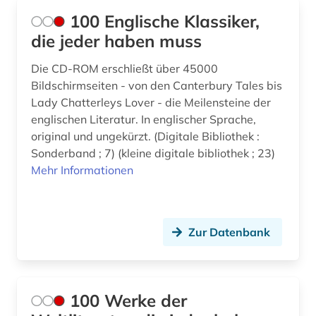
aufführungspraxis (1)
100 Englische Klassiker,
die jeder haben muss
ausbildung (1)
Die CD-ROM erschließt über 45000
aussprache (3)
Bildschirmseiten - von den Canterbury Tales bis
australien (9)
Lady Chatterleys Lover - die Meilensteine der
englischen Literatur. In englischer Sprache,
autobiografie (2)
original und ungekürzt. (Digitale Bibliothek :
Sonderband ; 7) (kleine digitale bibliothek ; 23)
autografen (1)
Mehr Informationen
autograph (1)
autor (2)
Zur Datenbank
außenpolitik (5)
balkanromanistik (7)
100 Werke der
ballade (1)