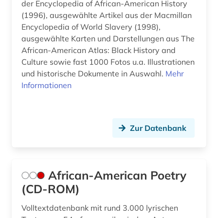
der Encyclopedia of African-American History
geschichte 1714-1915 (1)
(1996), ausgewählte Artikel aus der Macmillan
geschichte 1755-1773 (1)
Encyclopedia of World Slavery (1998),
ausgewählte Karten und Darstellungen aus The
geschichte 1760-1900 (3)
African-American Atlas: Black History and
Culture sowie fast 1000 Fotos u.a. Illustrationen
geschichte 1782-1903 (1)
und historische Dokumente in Auswahl.
Mehr
Informationen
geschichte 1789 - 1875 (1)
geschichte 1789-1838 (1)
geschichte 1789-1865 (1)
Zur Datenbank
geschichte 1790-1920 (1)
geschichte 1800 (1)
African-American Poetry
geschichte 1800-1920 (1)
(CD-ROM)
geschichte 1800-2010 (1)
Volltextdatenbank mit rund 3.000 lyrischen