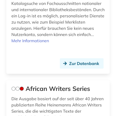
geographie (1)
Katalogsuche von Fachausschnitten nationaler
und internationaler Bibliotheksbeständen. Durch
geographischer name (2)
ein Log-in ist es möglich, personalisierte Dienste
geologie (1)
zu nutzen, wie zum Beispiel Merklisten
anzulegen. Hierfür brauchen Sie kein neues
george (1)
Nutzerkonto, sondern können sich einfach...
Mehr Informationen
geowissenschaften (1)
germanistik (6)
Zur Datenbank
geschichte (55)
geschichte &lt;1492-1895&gt; (1)
geschichte &lt;1550-1921&gt; (1)
African Writers Series
geschichte &lt;1731-1869&gt; (1)
Die Ausgabe basiert auf der seit über 40 Jahren
publizierten Reihe Heinemanns African Writers
geschichte &lt;1801-1819&gt; (1)
Series, die die wichtigsten Texte der