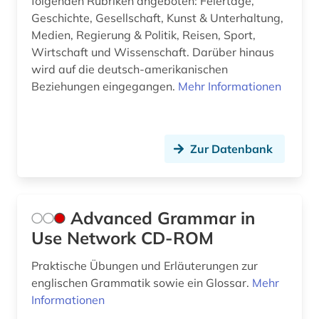
folgenden Rubriken angeboten: Feiertage,
Geschichte, Gesellschaft, Kunst & Unterhaltung,
dokumente (2)
Medien, Regierung & Politik, Reisen, Sport,
Wirtschaft und Wissenschaft. Darüber hinaus
doyle (1)
wird auf die deutsch-amerikanischen
Beziehungen eingegangen.
drama (24)
Mehr Informationen
dramatiker (1)
dramatikerin (1)
Zur Datenbank
drehbuch (1)
druckindustrie (1)
Advanced Grammar in
dänisch (2)
Use Network CD-ROM
e-book-paket (1)
Praktische Übungen und Erläuterungen zur
englischen Grammatik sowie ein Glossar.
Mehr
edgar allan (1)
Informationen