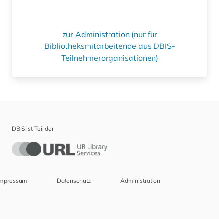
zur Administration (nur für
Bibliotheksmitarbeitende aus DBIS-
Teilnehmerorganisationen)
DBIS ist Teil der
Impressum
Datenschutz
Administration