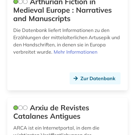
Arthurian Fiction in
katalanisch (2)
Medieval Europe : Narratives
katalanistik (1)
and Manuscripts
katalog (8)
Die Datenbank liefert Informationen zu den
Erzählungen der mittelalterlichen Artusepik und
katalonien (2)
den Handschriften, in denen sie in Europa
katholische kirche (1)
verbreitet wurde.
Mehr Informationen
katholische kirche. sancta sedes (1)
kinderliteratur (2)
Zur Datenbank
kino (2)
kirchenlatein (1)
Arxiu de Revistes
klassische philologie (1)
Catalanes Antigues
kognitive linguistik (1)
ARCA ist ein Internetportal, in dem die