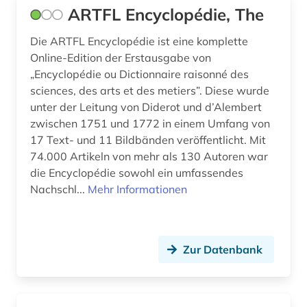
ARTFL Encyclopédie, The
italienisch (70)
Die ARTFL Encyclopédie ist eine komplette
italienische dialekte (1)
Online-Edition der Erstausgabe von
„Encyclopédie ou Dictionnaire raisonné des
italienische kunstgeschichte (1)
sciences, des arts et des metiers”. Diese wurde
unter der Leitung von Diderot und d’Alembert
italienische literatur (1)
zwischen 1751 und 1772 in einem Umfang von
italiensch (1)
17 Text- und 11 Bildbänden veröffentlicht. Mit
74.000 Artikeln von mehr als 130 Autoren war
japan (1)
die Encyclopédie sowohl ein umfassendes
Nachschl...
Mehr Informationen
japanisch (3)
jean (1)
jiddisch (1)
Zur Datenbank
judenspanisch (1)
judenverfolgung (2)