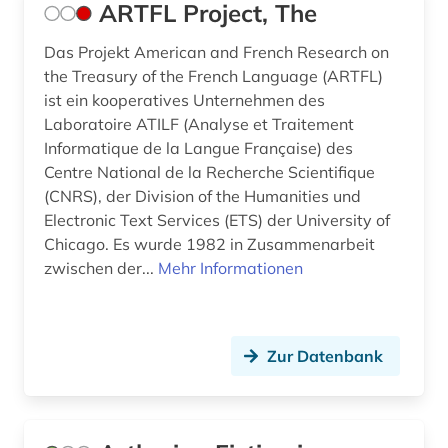
ARTFL Project, The
jugendliteratur (2)
Das Projekt American and French Research on
the Treasury of the French Language (ARTFL)
jules (1)
ist ein kooperatives Unternehmen des
jüdische studien (2)
Laboratoire ATILF (Analyse et Traitement
Informatique de la Langue Française) des
kaiser (1)
Centre National de la Recherche Scientifique
(CNRS), der Division of the Humanities und
kalabresisch (1)
Electronic Text Services (ETS) der University of
Chicago. Es wurde 1982 in Zusammenarbeit
kanada (2)
zwischen der...
Mehr Informationen
kanon (1)
karibik (3)
Zur Datenbank
karibik-literatur (1)
katalanien (1)