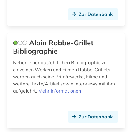
frankokanadisch (2)
Zur Datenbank
frankreich (31)
frankreich <nord> (1)
frankreich zeitung (1)
Alain Robbe-Grillet
Bibliographie
französisch (81)
Neben einer ausführlichen Bibliographie zu
französische literatur (3)
einzelnen Werken und Filmen Robbe-Grillets
französischer bibliothekenverbund (1)
werden auch seine Primärwerke, Filme und
weitere Texte/Artikel sowie Interviews mit ihm
französisches sprachgebiet (1)
aufgeführt.
Mehr Informationen
frauenbewegung (1)
frauenforschung (1)
Zur Datenbank
frauenliteratur (1)