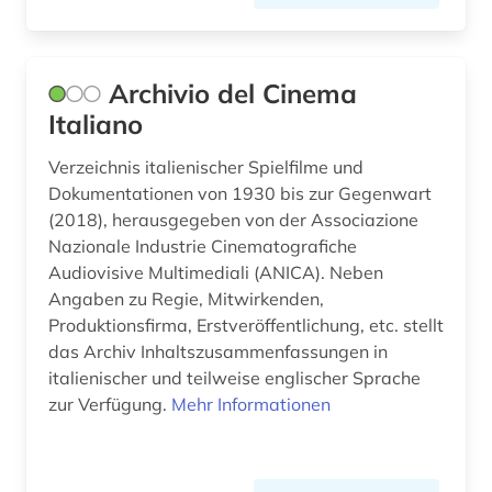
grammatik (10)
griechisch (2)
Archivio del Cinema
Italiano
gustave (1)
góngora y argote (1)
Verzeichnis italienischer Spielfilme und
Dokumentationen von 1930 bis zur Gegenwart
handschrift (3)
(2018), herausgegeben von der Associazione
Nazionale Industrie Cinematografiche
heiliger (1)
Audiovisive Multimediali (ANICA). Neben
Angaben zu Regie, Mitwirkenden,
hispanistik (62)
Produktionsfirma, Erstveröffentlichung, etc. stellt
hispanoamerikanisch (1)
das Archiv Inhaltszusammenfassungen in
italienischer und teilweise englischer Sprache
hispanos (1)
zur Verfügung.
Mehr Informationen
historische lexikographie (3)
historische sprachwissenschaft (2)