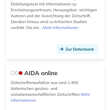
fid darstellende kunst (1)
Einleitungstext mit Informationen zu
Erscheinungszeitraum, Herausgeber, wichtigen
fid romanistik (2)
Autoren und der Ausrichtung der Zeitschrift.
Darüber hinaus wird zu kritischen Studien
film (5)
verlinkt. Die ein...
Mehr Informationen
filmgeschichte (1)
finnisch (1)
Zur Datenbank
flaubert (1)
flugschrift (2)
AIDA online
forschung (1)
forschungsprojekt (1)
Zeitschriftenaufsätze aus rund 1.400
italienischen geistes- und
fotografie (1)
sozialwissenschaftlichen Zeitschriften
Mehr
Informationen
francesco (1)