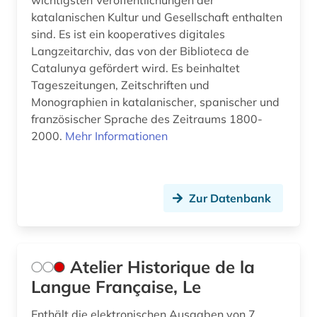
wichtigsten Veröffentlichungen der
kollokationswörterbuch (1)
katalanischen Kultur und Gesellschaft enthalten
kolonialismus (1)
sind. Es ist ein kooperatives digitales
Langzeitarchiv, das von der Biblioteca de
kommentar (3)
Catalunya gefördert wird. Es beinhaltet
Tageszeitungen, Zeitschriften und
kommunikation (1)
Monographien in katalanischer, spanischer und
französischer Sprache des Zeitraums 1800-
kommunikationswissenschaft (2)
2000.
Mehr Informationen
komödie (1)
kongressbericht (1)
Zur Datenbank
konkordanz (3)
korpus (5)
Atelier Historique de la
korpus (8)
Langue Française, Le
korpus <linguistik> (2)
Enthält die elektronischen Ausgaben von 7