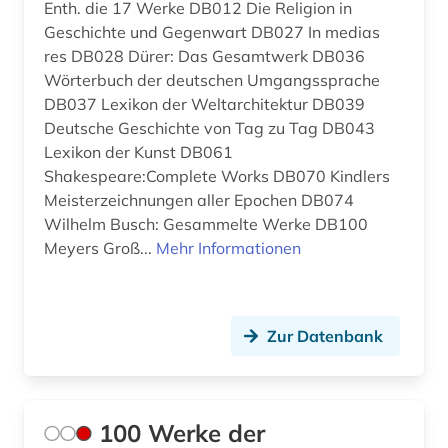
Enth. die 17 Werke DB012 Die Religion in
biographie (10)
Rumänien (5)
Geschichte und Gegenwart DB027 In medias
biowissenschaften (1)
Russland, Sowjetunion (1)
res DB028 Dürer: Das Gesamtwerk DB036
Wörterbuch der deutschen Umgangssprache
blaise (1)
Schweden (1)
DB037 Lexikon der Weltarchitektur DB039
Deutsche Geschichte von Tag zu Tag DB043
boccaccio (1)
Schweiz (8)
Lexikon der Kunst DB061
bonaparte (familie) (1)
Shakespeare:Complete Works DB070 Kindlers
Slowakei (1)
Meisterzeichnungen aller Epochen DB074
brief (2)
Spanien (52)
Wilhelm Busch: Gesammelte Werke DB100
Meyers Groß...
Mehr Informationen
briefsammlung (2)
Suedamerika (20)
briefwechsel (1)
Ungarn (1)
Zur Datenbank
british national corpus (1)
Vatikanstadt (1)
buch (1)
buchhandel (4)
100 Werke der