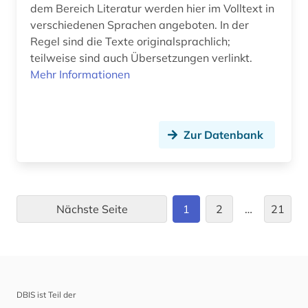
kurzfilm (1)
dem Bereich Literatur werden hier im Volltext in
verschiedenen Sprachen angeboten. In der
käthe (1)
Regel sind die Texte originalsprachlich;
teilweise sind auch Übersetzungen verlinkt.
ladinisch (1)
Mehr Informationen
landeskunde (34)
latein (5)
Zur Datenbank
lateinamerika (20)
lateinamerikaforschung (1)
lateinamerikanische literaturen (1)
Nächste Seite
1
2
…
21
latino-literatur (1)
lehnwort (1)
lehramt (1)
DBIS ist Teil der