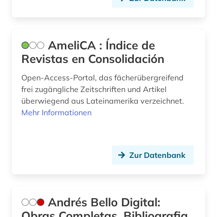
gelehrtenkorrespondenz (1)
geologie (1)
AmeliCA : Índice de
germanistik (5)
Revistas en Consolidación
geschichte (34)
Open-Access-Portal, das fächerübergreifend
geschichte &lt;1475-1700&gt; (1)
frei zugängliche Zeitschriften und Artikel
überwiegend aus Lateinamerika verzeichnet.
geschichte &lt;1550-1921&gt; (1)
Mehr Informationen
geschichte 1300-1600 (3)
geschichte 1300-1900 (2)
Zur Datenbank
geschichte 1350-1500 (1)
geschichte 1450-1700 (1)
Andrés Bello Digital:
geschichte 1450-1912 (1)
Obras Completas, Bibliografia