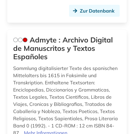
deutsche philologie (1)
Zur Datenbank
dialekt (1)
dialektologie (2)
Admyte : Archivo Digital
de Manuscritos y Textos
dichtung (1)
Españoles
didaktik (2)
Sammlung digitalisierter Texte des spanischen
die rougon-macquart (1)
Mittelalters bis 1615 in Faksimile und
Transkription. Enthaltene Textsorten:
digital humanities (1)
Enciclopedias, Diccionarios y Grammaticas,
digitalisat (1)
Textos Legales, Textos Cientificos, Libros de
Viajes, Cronicas y Bibliografias, Tratados de
digitalisierung (1)
Caballeria y Nobleza, Textos Poeticos, Textos
Religiosos, Textos Sapientiales, Prosa Literaria
dissertation (3)
Band 0 (1992). - 1 CD-ROM : 12 cm ISBN 84-
87...
Mehr Informationen
divina commedia (3)