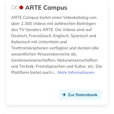
ARTE Campus
indogermanische sprachen (1)
ARTE Campus bietet einen Videokatalog von
indogermanistik (1)
über 2.300 Videos mit zahlreichen Beiträgen
informatik (1)
des TV-Senders ARTE. Die Videos sind auf
Deutsch, Französisch, Englisch, Spanisch und
informationswissenschaft (1)
Italienisch mit Untertiteln und
Texttranskriptionen verfügbar und decken alle
ingenieurwissenschaften (1)
wesentlichen Wissensbereiche ab:
Geisteswissenschaften, Naturwissenschaften
inka (1)
und Technik, Fremdsprachen und Kultur, etc. Die
internetportal (1)
Plattform bietet auch i...
Mehr Informationen
irland / literatur / irisch (1)
italia (1)
Zur Datenbank
italianistik (60)
italien (17)