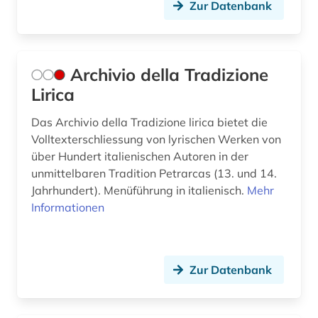
Zur Datenbank
hochschulschrift (3)
hochschulschriften (1)
Archivio della Tradizione
honoré de (1)
Lirica
hugo (1)
Das Archivio della Tradizione lirica bietet die
humanismus (4)
Volltexterschliessung von lyrischen Werken von
über Hundert italienischen Autoren in der
iberische halbinsel (2)
unmittelbaren Tradition Petrarcas (13. und 14.
Jahrhundert). Menüführung in italienisch.
Mehr
iberoamerika (2)
Informationen
iberoromanisch (1)
iberoromanistik (54)
Zur Datenbank
il decamerone (1)
indien (1)