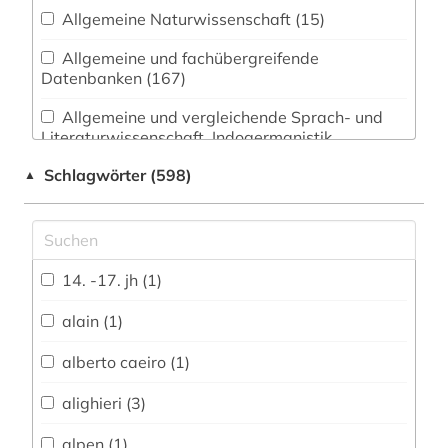
Allgemeine Naturwissenschaft (15)
Allgemeine und fachübergreifende
Datenbanken (167)
Allgemeine und vergleichende Sprach- und
Literaturwissenschaft. Indogermanistik.
Außereuropäische Sprachen und Literaturen
Schlagwörter (598)
▲
(107)
Altertumswissenschaften (10)
Anglistik. Amerikanistik (126)
14. -17. jh (1)
Archäologie (19)
alain (1)
Architektur, Bauingenieur- und
Vermessungswesen (16)
alberto caeiro (1)
Biologie, Biotechnologie (11)
alighieri (3)
Buch- und Bibliothekswesen,
alpen (1)