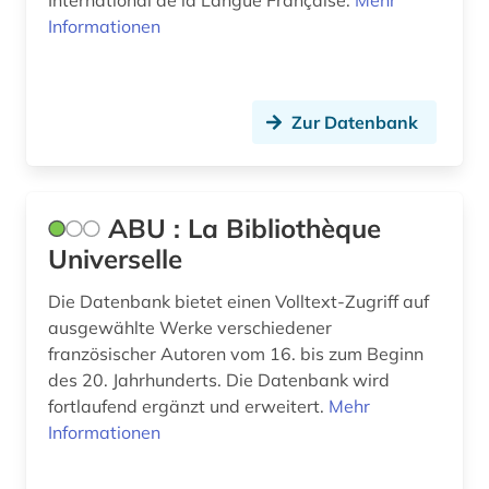
International de la Langue Française.
Mehr
comédie française (1)
Informationen
corneille (1)
dante (4)
Zur Datenbank
dante <alighieri> (1)
dante alighieri (2)
ABU : La Bibliothèque
darstellende kunst (1)
Universelle
darwin, charles | naturwissenschaftler;
Die Datenbank bietet einen Volltext-Zugriff auf
biologe; geologe (1)
ausgewählte Werke verschiedener
dauphiné (1)
französischer Autoren vom 16. bis zum Beginn
des 20. Jahrhunderts. Die Datenbank wird
de inventoribus rerum (1)
fortlaufend ergänzt und erweitert.
Mehr
Informationen
denkmal (1)
deutsch (35)