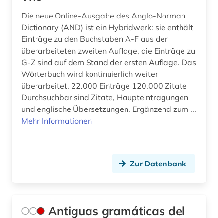
geschichte 1751-1772 (1)
Die neue Online-Ausgabe des Anglo-Norman
Dictionary (AND) ist ein Hybridwerk: sie enthält
geschichte 1789-1870 (1)
Einträge zu den Buchstaben A-F aus der
geschichte 1789-1960 (2)
überarbeiteten zweiten Auflage, die Einträge zu
G-Z sind auf dem Stand der ersten Auflage. Das
geschichte 1790-1920 (1)
Wörterbuch wird kontinuierlich weiter
überarbeitet. 22.000 Einträge 120.000 Zitate
geschichte 1800-1950 (1)
Durchsuchbar sind Zitate, Haupteintragungen
und englische Übersetzungen. Ergänzend zum ...
geschichte 1807-1929 (1)
Mehr Informationen
geschichte 1827-1923 (1)
geschichte 1850-1900 (2)
Zur Datenbank
geschichte 1918-1959 (1)
geschichte 1930 - (1)
Antiguas gramáticas del
geschichte 1933-1945 (1)