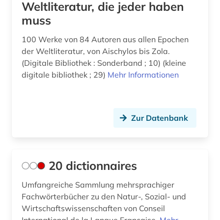
Weltliteratur, die jeder haben
buchmalerei (1)
muss
bündnerromanisch (1)
100 Werke von 84 Autoren aus allen Epochen
calderón (1)
der Weltliteratur, von Aischylos bis Zola.
(Digitale Bibliothek : Sonderband ; 10) (kleine
calderón de la barca, pedro | schriftsteller;
digitale bibliothek ; 29)
Mehr Informationen
geistlicher; dramatiker; librettist; lyriker;
schriftsteller (1)
canada (1)
Zur Datenbank
charles (1809-1882) (1)
chemie (5)
20 dictionnaires
chinesisch (3)
Umfangreiche Sammlung mehrsprachiger
christentum (1)
Fachwörterbücher zu den Natur-, Sozial- und
chrétien de troyes (1)
Wirtschaftswissenschaften von Conseil