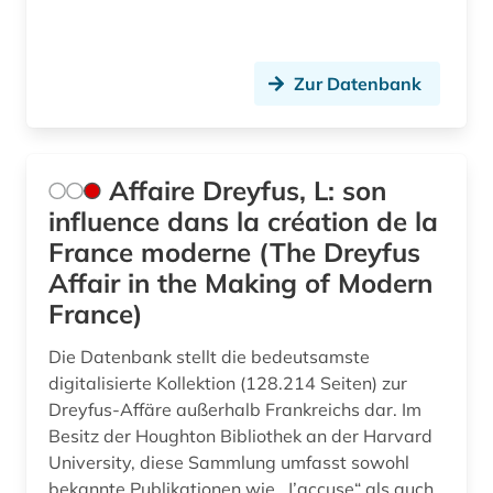
einführung (2)
einsprachiges wörterbuch (1)
Zur Datenbank
elektronische bibliothek (1)
elektronische publikation (3)
elektronische ressource (1)
Affaire Dreyfus, L: son
influence dans la création de la
elektronische zeitschrift (10)
France moderne (The Dreyfus
elektronisches buch (22)
Affair in the Making of Modern
France)
elektronisches publizieren (1)
Die Datenbank stellt die bedeutsamste
england (1)
digitalisierte Kollektion (128.214 Seiten) zur
englisch (35)
Dreyfus-Affäre außerhalb Frankreichs dar. Im
Besitz der Houghton Bibliothek an der Harvard
enzyklopädie (12)
University, diese Sammlung umfasst sowohl
bekannte Publikationen wie „J’accuse“ als auch