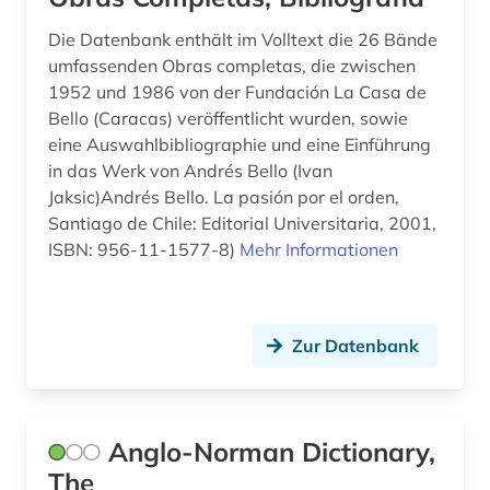
geschichte 1495-1992 (1)
Die Datenbank enthält im Volltext die 26 Bände
geschichte 1500-1600 (1)
umfassenden Obras completas, die zwischen
1952 und 1986 von der Fundación La Casa de
geschichte 1500-1680 (1)
Bello (Caracas) veröffentlicht wurden, sowie
eine Auswahlbibliographie und eine Einführung
geschichte 1500-2014 (1)
in das Werk von Andrés Bello (Ivan
Jaksic)Andrés Bello. La pasión por el orden,
geschichte 1600 - 2000 (1)
Santiago de Chile: Editorial Universitaria, 2001,
geschichte 1600-1700 (2)
ISBN: 956-11-1577-8)
Mehr Informationen
geschichte 1606-1935 (1)
geschichte 1680-1790 (1)
Zur Datenbank
geschichte 1694-1935 (1)
geschichte 1700-1800 (1)
Anglo-Norman Dictionary,
geschichte 1741 - 1927 (1)
The