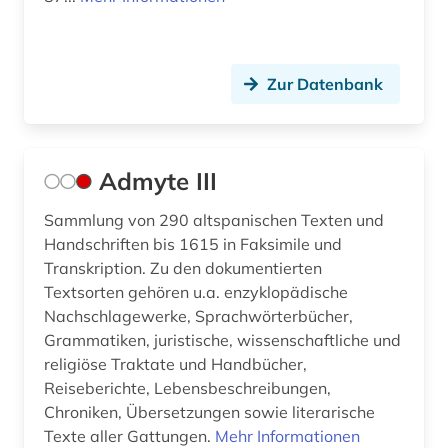
dokumentarfilm (1)
dokumentation (2)
Zur Datenbank
dolmetschen (1)
drama (7)
Admyte III
dresden (2)
Sammlung von 290 altspanischen Texten und
dreyfus-affäre (1)
Handschriften bis 1615 in Faksimile und
Transkription. Zu den dokumentierten
drittes reich (2)
Textsorten gehören u.a. enzyklopädische
Nachschlagewerke, Sprachwörterbücher,
druckwerk (7)
Grammatiken, juristische, wissenschaftliche und
religiöse Traktate und Handbücher,
dänisch (2)
Reiseberichte, Lebensbeschreibungen,
edition (1)
Chroniken, Übersetzungen sowie literarische
Texte aller Gattungen.
Mehr Informationen