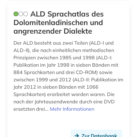
fremdsprache (3)
ALD Sprachatlas des
fremdsprachenlernen (1)
Dolomitenladinischen und
fremdwort (1)
angrenzender Dialekte
futurismus (1)
Der ALD besteht aus zwei Teilen (ALD-I und
ALD-II), die nach einheitlichen methodischen
fürstliche bibliothek corvey (1)
Prinzipien zwischen 1985 und 1998 (ALD-I:
Publikation im Jahr 1998 in sieben Bänden mit
galicien (2)
884 Sprachkarten und drei CD-ROM) sowie
galicisch (1)
zwischen 1999 und 2012 (ALD-II: Publikation im
Jahr 2012 in sieben Bänden mit 1066
galicisch-portugiesisch (2)
Sprachkarten) erarbeitet worden waren. Die
nach der Jahrtausendwende durch eine DVD
galloromanisch (1)
ersetzten drei...
Mehr Informationen
galloromanistik (65)
geisteswissenschaften (23)
Zur Datenbank