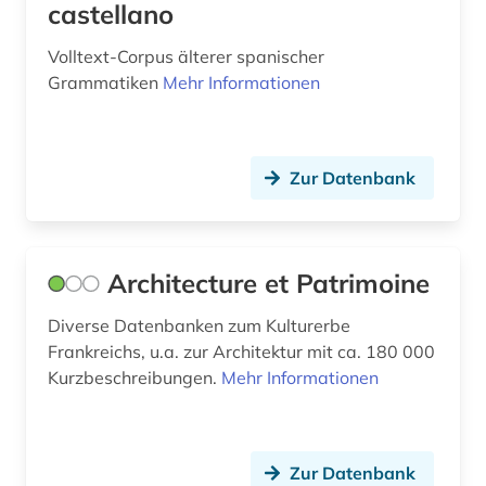
castellano
geschichte 1945- (1)
Volltext-Corpus älterer spanischer
geschichte <1680-1800> (1)
Grammatiken
Mehr Informationen
geschichte <1801-1900> (1)
geschichte anfänge – 1226 (1)
Zur Datenbank
geschichte der naturwissenschaften (2)
geschichte der philologie (1)
Architecture et Patrimoine
geschichte der romanistik (1)
Diverse Datenbanken zum Kulturerbe
gesellschaft (1)
Frankreichs, u.a. zur Architektur mit ca. 180 000
Kurzbeschreibungen.
Mehr Informationen
gesundheit &amp; ernährung (1)
giacomo (1)
giovanni (1)
Zur Datenbank