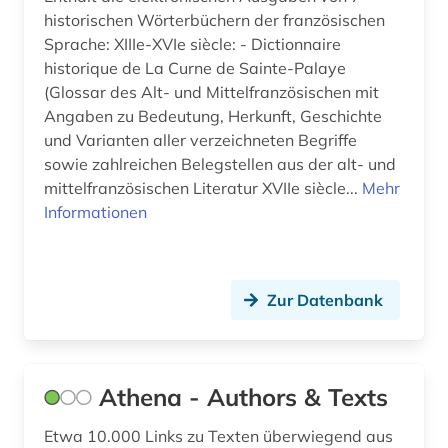
kreolen (1)
historischen Wörterbüchern der französischen
Sprache: XIIIe-XVIe siècle: - Dictionnaire
kreolische sprachen (1)
historique de La Curne de Sainte-Palaye
kritik (1)
(Glossar des Alt- und Mittelfranzösischen mit
Angaben zu Bedeutung, Herkunft, Geschichte
kritische ausgabe (2)
und Varianten aller verzeichneten Begriffe
sowie zahlreichen Belegstellen aus der alt- und
kuenste (1)
mittelfranzösischen Literatur XVIIe siècle...
Mehr
Informationen
kultur (5)
kulturgeschichte (1)
kulturwissenschaften (54)
Zur Datenbank
kunst (4)
kunstgeschichte (4)
Athena - Authors & Texts
kunstmusik (1)
Etwa 10.000 Links zu Texten überwiegend aus