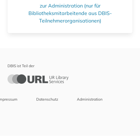
zur Administration (nur für
Bibliotheksmitarbeitende aus DBIS-
Teilnehmerorganisationen)
DBIS ist Teil der
Impressum
Datenschutz
Administration