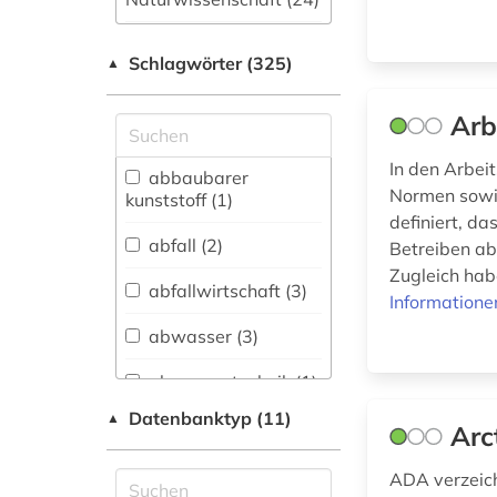
Allgemeine und
Schlagwörter (325)
fachübergreifende
▲
Datenbanken (13)
Arb
Allgemeine und
vergleichende Sprach-
In den Arbei
und
abbaubarer
Normen sowi
Literaturwissenschaft.
kunststoff (1)
Indogermanistik.
definiert, d
Außereuropäische
abfall (2)
Betreiben ab
Sprachen und
Zugleich habe
Literaturen (3)
abfallwirtschaft (3)
Informatione
abwasser (3)
Altertumswissenschaften
(1)
abwassertechnik (1)
Anglistik.
Datenbanktyp (11)
▲
Arc
Amerikanistik (2)
abwassertechnologie
(1)
ADA verzeich
Archäologie (2)