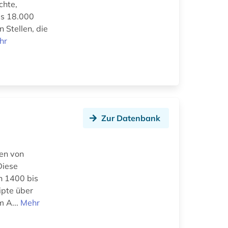
chte,
ls 18.000
 Stellen, die
hr
Zur Datenbank
len von
Diese
on 1400 bis
ipte über
m A...
Mehr