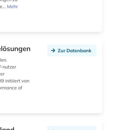
e...
Mehr
elösungen
Zur Datenbank
den.
-nutzer
ber
 initiiert von
ormance of
land