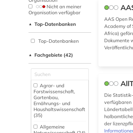
Organisation
AAS
Nicht an meiner
Organisation verfügbar
AAS Open Res
Top-Datenbanken
▲
Academy of S
Africa) geför
Dokumente wi
Top-Datenbanken
Veröffentlich
Fachgebiete (42)
▲
All
Agrar- und
Forstwissenschaft,
Die Statisti
Gartenbau,
verfügbaren 
Ernährungs- und
Haushaltswissenschaft
Ländertabell
(35)
halbamtliche
der lizenzpfl
Allgemeine
Informatione
Naturwissenschaft (24)