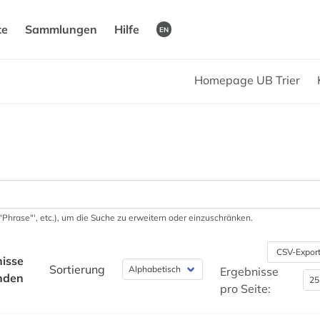
te
Sammlungen
Hilfe
EN
Homepage UB Trier
 '"Phrase"', etc.), um die Suche zu erweitern oder einzuschränken.
CSV-Expor
isse
Sortierung
Ergebnisse
nden
pro Seite: