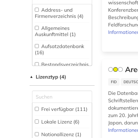
wissenschaft
adressverzeichnis
Architektur,
Address- und
Konferenzber
(1)
Bauingenieur- und
Firmenverzeichnis (4
)
Beschreibung
Vermessungswesen
agrarforschung (1)
Feldforschun
(23)
Allgemeines
Informatione
Auskunftmittel (1
)
agrarwirtchaft (1)
Biologie,
Biotechnologie (47)
Aufsatzdatenbank
agrarwissenschaft
(16
)
(1)
Buch- und
Bibliothekswesen,
Bestandsverzeichnis
altlastsanierung (1)
Are
Informationswissenschaft
(4
)
(1)
Lizenztyp (4)
▲
amerika (1)
Fachbibliographie
FID
DEUTSC
Chemie und
(30
)
anpassung (1)
Die Datenban
Pharmazie (28)
Schriftstelle
Faktendatenbank
anthropozän (1)
Elektrotechnik,
(41
)
dokumentiere
Frei verfügbar (111)
Elektronik,
zum 20. Jahr
arbeitsschutz (1)
Nachrichtentechnik (17)
Portal (24
)
Lokale Lizenz (6)
Japan, darun
architektur (1)
Informatione
Energietechnik (125)
Sammlung Nicht-
Nationallizenz (1)
Textueller-Materialien