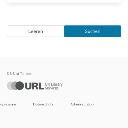
Leeren
Suchen
DBIS ist Teil der
Impressum
Datenschutz
Administration