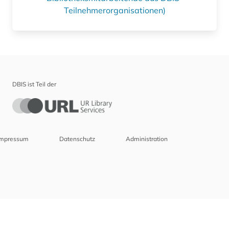
Teilnehmerorganisationen)
DBIS ist Teil der
Impressum
Datenschutz
Administration