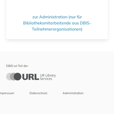
zur Administration (nur für
Bibliotheksmitarbeitende aus DBIS-
Teilnehmerorganisationen)
DBIS ist Teil der
Impressum
Datenschutz
Administration