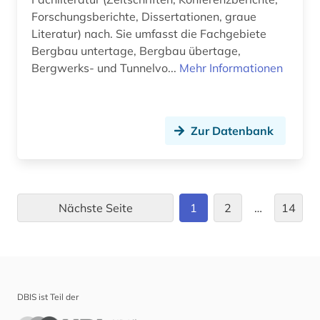
korallenriff (1)
Forschungsberichte, Dissertationen, graue
Literatur) nach. Sie umfasst die Fachgebiete
kosmochemie (1)
Bergbau untertage, Bergbau übertage,
kriminologie (1)
Bergwerks- und Tunnelvo...
Mehr Informationen
kristallographie (2)
kristallstruktur (1)
Zur Datenbank
kristallstrukturanalyse (1)
kristallsymmetrie (1)
Nächste Seite
1
2
…
14
kritischer rohstoff (1)
krustenbewegung (1)
kultur (1)
DBIS ist Teil der
kulturgeschichte (1)