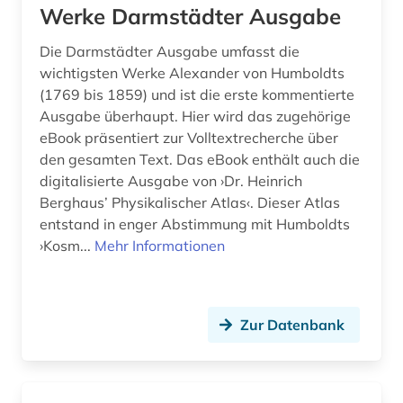
Werke Darmstädter Ausgabe
fachkraft (1)
Die Darmstädter Ausgabe umfasst die
wichtigsten Werke Alexander von Humboldts
fahrzeugtechnik (1)
(1769 bis 1859) und ist die erste kommentierte
familienunternehmen (1)
Ausgabe überhaupt. Hier wird das zugehörige
eBook präsentiert zur Volltextrecherche über
fernerkundung (7)
den gesamten Text. Das eBook enthält auch die
digitalisierte Ausgabe von ›Dr. Heinrich
feststoffkunde (1)
Berghaus’ Physikalischer Atlas‹. Dieser Atlas
fid asien (1)
entstand in enger Abstimmung mit Humboldts
›Kosm...
Mehr Informationen
fische (2)
fischerei (3)
Zur Datenbank
fischzucht (2)
flüchtlingspolitik (1)