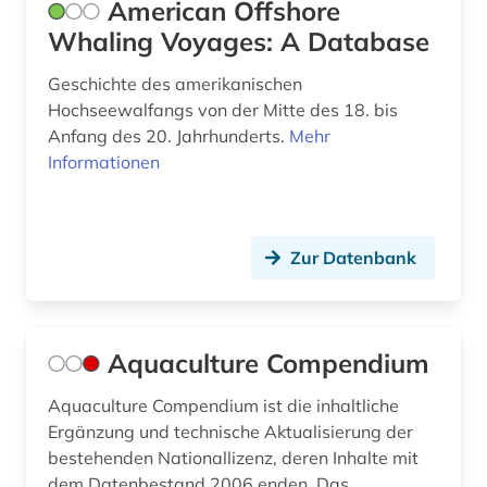
foraminiferen (1)
American Offshore
Whaling Voyages: A Database
forschung (1)
Geschichte des amerikanischen
forschungsdaten (3)
Hochseewalfangs von der Mitte des 18. bis
Anfang des 20. Jahrhunderts.
Mehr
forschungsdatenmanagement (1)
Informationen
forschungsdatenrepositorium (1)
forschungsreise (1)
Zur Datenbank
forschungsschiff (1)
forstwirtschaft (1)
Aquaculture Compendium
forstwissenschaft (1)
fossil (1)
Aquaculture Compendium ist die inhaltliche
Ergänzung und technische Aktualisierung der
fossilien (2)
bestehenden Nationallizenz, deren Inhalte mit
dem Datenbestand 2006 enden. Das