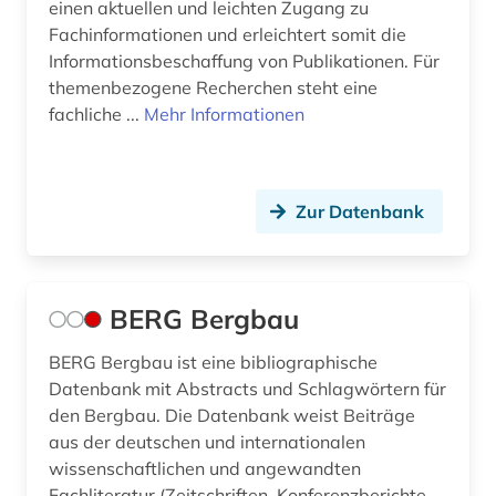
einen aktuellen und leichten Zugang zu
keramischer werkstoff (1)
Fachinformationen und erleichtert somit die
kleine eiszeit (1)
Informationsbeschaffung von Publikationen. Für
themenbezogene Recherchen steht eine
klima (10)
fachliche ...
Mehr Informationen
klimaforschung (1)
klimapolitik (1)
Zur Datenbank
klimatologie (14)
klimawandel (6)
BERG Bergbau
klimaänderung (13)
BERG Bergbau ist eine bibliographische
kohle (4)
Datenbank mit Abstracts und Schlagwörtern für
den Bergbau. Die Datenbank weist Beiträge
kommentar (1)
aus der deutschen und internationalen
koordinaten (1)
wissenschaftlichen und angewandten
Fachliteratur (Zeitschriften, Konferenzberichte,