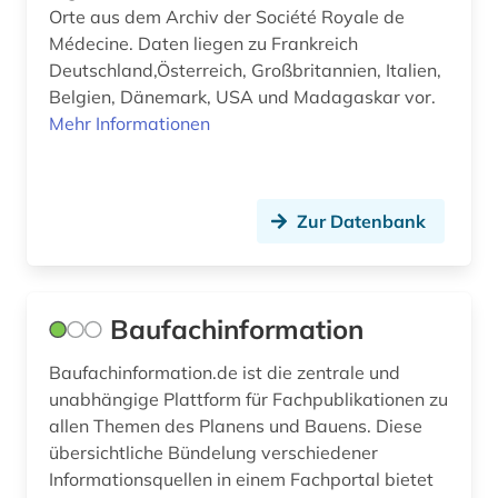
iran (1)
Orte aus dem Archiv der Société Royale de
Médecine. Daten liegen zu Frankreich
islamische studien (1)
Deutschland,Österreich, Großbritannien, Italien,
Belgien, Dänemark, USA und Madagaskar vor.
isotopengeochemie (1)
Mehr Informationen
japan (2)
kalksandstein (1)
Zur Datenbank
kanada (4)
kanton luzern (1)
Baufachinformation
karte (13)
karten (2)
Baufachinformation.de ist die zentrale und
unabhängige Plattform für Fachpublikationen zu
kartografie (3)
allen Themen des Planens und Bauens. Diese
übersichtliche Bündelung verschiedener
kartographie (1)
Informationsquellen in einem Fachportal bietet