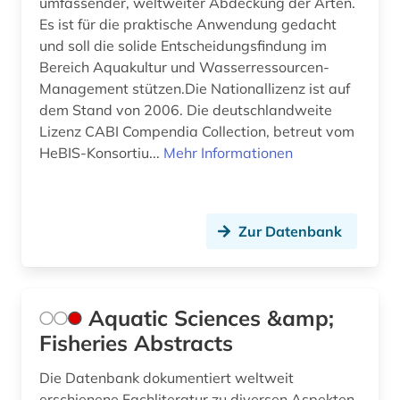
umfassender, weltweiter Abdeckung der Arten.
geobusiness (1)
Es ist für die praktische Anwendung gedacht
und soll die solide Entscheidungsfindung im
geochemie (7)
Bereich Aquakultur und Wasserressourcen-
Management stützen.Die Nationallizenz ist auf
geochronologie (1)
dem Stand von 2006. Die deutschlandweite
Lizenz CABI Compendia Collection, betreut vom
geodaten (1)
HeBIS-Konsortiu...
Mehr Informationen
geodienst (2)
geodynamik (1)
Zur Datenbank
geodäsie (5)
geogener faktor (1)
Aquatic Sciences &amp;
geografie (10)
Fisheries Abstracts
geografieunterricht (1)
Die Datenbank dokumentiert weltweit
geografischer name (1)
erschienene Fachliteratur zu diversen Aspekten