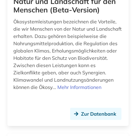
Natur und Landschaft für den
Menschen (Beta-Version)
globaler süden (1)
Ökosystemleistungen bezeichnen die Vorteile,
glossar (1)
die wir Menschen von der Natur und Landschaft
erhalten. Dazu gehören beispielweise die
grundwasser (11)
Nahrungsmittelproduktion, die Regulation des
grundwassergewinnung (2)
globalen Klimas, Erholungsmöglichkeiten oder
Habitate für den Schutz von Biodiversität.
grundwasserleiter (2)
Zwischen diesen Leistungen kann es
Zielkonflikte geben, aber auch Synergien.
grundwasserreserve (2)
Klimawandel und Landnutzungsänderungen
grundwasserverschmutzung (1)
können die Ökosy...
Mehr Informationen
hafen (1)
halde (1)
Zur Datenbank
handbuch (2)