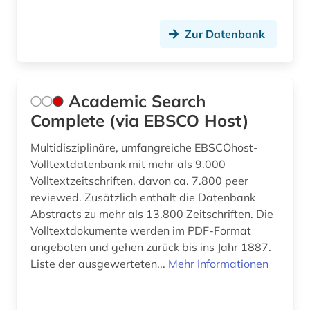
bibliotheksbestand (1)
Zur Datenbank
bibliothekskatalog plus (1)
bilddatenbank (2)
bildgebendes verfahren (1)
Academic Search
Complete (via EBSCO Host)
bildverarbeitung (1)
Multidisziplinäre, umfangreiche EBSCOhost-
biochemie (1)
Volltextdatenbank mit mehr als 9.000
biodiversität (3)
Volltextzeitschriften, davon ca. 7.800 peer
reviewed. Zusätzlich enthält die Datenbank
bioingenieurwesen (1)
Abstracts zu mehr als 13.800 Zeitschriften. Die
Volltextdokumente werden im PDF-Format
biologie (11)
angeboten und gehen zurück bis ins Jahr 1887.
Liste der ausgewerteten...
Mehr Informationen
biologische ozeanographie (1)
biomedizin (2)