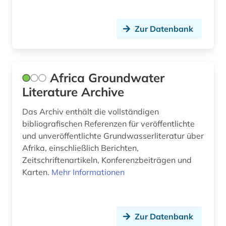
design (1)
Zur Datenbank
deutschland (8)
deutschland (ddr) (1)
digitale karte (1)
Africa Groundwater
Literature Archive
digitalisierung (2)
Das Archiv enthält die vollständigen
discovery system (1)
bibliografischen Referenzen für veröffentlichte
und unveröffentlichte Grundwasserliteratur über
dokumentenserver (2)
Afrika, einschließlich Berichten,
dynamik des ozeanbodens (1)
Zeitschriftenartikeln, Konferenzbeiträgen und
Karten.
Mehr Informationen
edelmetalle (1)
edition (1)
Zur Datenbank
eigentum (1)