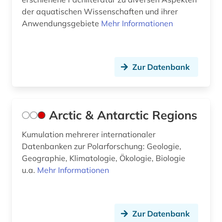
der aquatischen Wissenschaften und ihrer
geographie (1)
Anwendungsgebiete
Mehr Informationen
geographische daten (1)
geoinformatik (3)
Zur Datenbank
geoinformationssystem (4)
geoinformationssysteme (1)
Arctic & Antarctic Regions
geologie (28)
Kumulation mehrerer internationaler
geologie bibliographie (1)
Datenbanken zur Polarforschung: Geologie,
geomechanik (1)
Geographie, Klimatologie, Ökologie, Biologie
u.a.
Mehr Informationen
geomorphologie (3)
geophysik (16)
Zur Datenbank
georg (1)