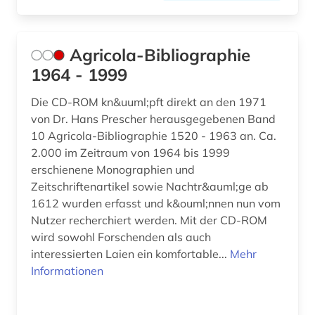
einwanderungspolitik (1)
eis (2)
Agricola-Bibliographie
1964 - 1999
eisen (1)
Die CD-ROM kn&uuml;pft direkt an den 1971
ejournals (1)
von Dr. Hans Prescher herausgegebenen Band
elektrische energie (1)
10 Agricola-Bibliographie 1520 - 1963 an. Ca.
2.000 im Zeitraum von 1964 bis 1999
elektronische bibliothek (1)
erschienene Monographien und
Zeitschriftenartikel sowie Nachtr&auml;ge ab
elektronische zeitschrift (4)
1612 wurden erfasst und k&ouml;nnen nun vom
Nutzer recherchiert werden. Mit der CD-ROM
elektronisches buch (34)
wird sowohl Forschenden als auch
elektrotechnik (2)
interessierten Laien ein komfortable...
Mehr
Informationen
endogene dynamik (1)
energiebewusstes bauen (1)