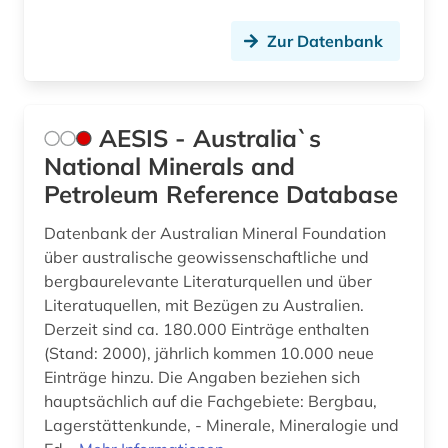
bodenuntersuchung (1)
Zur Datenbank
bodenverschmutzung (1)
bodenökologie (1)
AESIS - Australia`s
bohrlochgeophysik (1)
National Minerals and
bohrung (1)
Petroleum Reference Database
botanik (3)
Datenbank der Australian Mineral Foundation
über australische geowissenschaftliche und
branchenverzeichnis (1)
bergbaurelevante Literaturquellen und über
Literatuquellen, mit Bezügen zu Australien.
braunkohle (1)
Derzeit sind ca. 180.000 Einträge enthalten
brief (2)
(Stand: 2000), jährlich kommen 10.000 neue
Einträge hinzu. Die Angaben beziehen sich
buchbestand (1)
hauptsächlich auf die Fachgebiete: Bergbau,
Lagerstättenkunde, - Minerale, Mineralogie und
building information modeling (1)