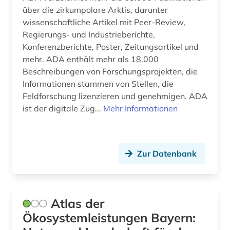
über die zirkumpolare Arktis, darunter
geschichte <1701-1800> (1)
wissenschaftliche Artikel mit Peer-Review,
Regierungs- und Industrieberichte,
gestein (1)
Konferenzberichte, Poster, Zeitungsartikel und
mehr. ADA enthält mehr als 18.000
gesteine (1)
Beschreibungen von Forschungsprojekten, die
gesteinskunde (2)
Informationen stammen von Stellen, die
Feldforschung lizenzieren und genehmigen. ADA
gesteinsprobe (1)
ist der digitale Zug...
Mehr Informationen
gesundheitsgefährdung (1)
gesundheitswissenschaften (1)
Zur Datenbank
gis (1)
glazialgeologie (1)
Atlas der
glaziologie (2)
Ökosystemleistungen Bayern:
gletscher (1)