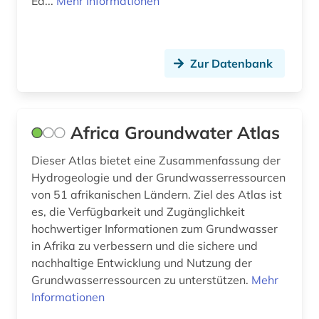
Ed...
Mehr Informationen
bunker (1)
bürokratie (1)
Zur Datenbank
chemie (58)
chemische ozeanographie (1)
Africa Groundwater Atlas
china (2)
Dieser Atlas bietet eine Zusammenfassung der
cytologie (1)
Hydrogeologie und der Grundwasserressourcen
daten (1)
von 51 afrikanischen Ländern. Ziel des Atlas ist
es, die Verfügbarkeit und Zugänglichkeit
datensammlung (3)
hochwertiger Informationen zum Grundwasser
in Afrika zu verbessern und die sichere und
datierung (1)
nachhaltige Entwicklung und Nutzung der
denkmalpflege (3)
Grundwasserressourcen zu unterstützen.
Mehr
Informationen
deponie (1)