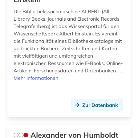
Die Bibliothekssuchmaschine ALBERT (All
eth zürich (1)
Library Books, journals and Electronic Records
ethik (1)
Telegrafenberg) ist das Wissensportal für den
Wissenschaftspark Albert Einstein. Es vereint
europa (1)
die Funktionalität eines Bibliothekskatalogs mit
gedruckten Büchern, Zeitschriften und Karten
europäische union (2)
mit vielfältigen und umfangreichen
evolution (2)
elektronischen Ressourcen wie E-Books, Online-
Artikeln, Forschungsdaten und Datenbanken. ...
evolutionsökologie (1)
Mehr Informationen
evolutionsökologie mariner fische (1)
exogene dynamik (1)
Zur Datenbank
expedition (1)
exponat (1)
Alexander von Humboldt
fachinformationsdienst (1)