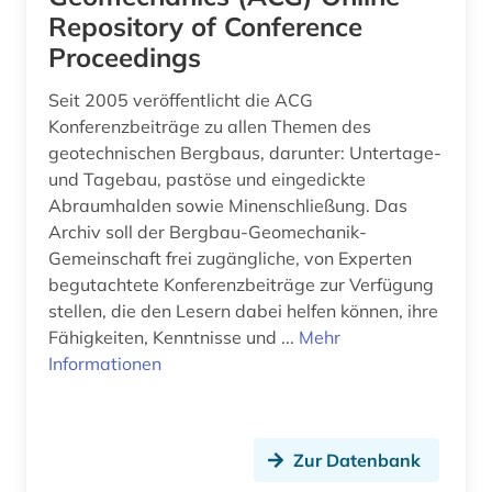
hydrochemie (1)
Repository of Conference
hydrogeologie (4)
Proceedings
hydrologie (14)
Seit 2005 veröffentlicht die ACG
Konferenzbeiträge zu allen Themen des
hydrometeorologie (2)
geotechnischen Bergbaus, darunter: Untertage-
und Tagebau, pastöse und eingedickte
hüttenwesen (1)
Abraumhalden sowie Minenschließung. Das
iberische halbinsel (1)
Archiv soll der Bergbau-Geomechanik-
Gemeinschaft frei zugängliche, von Experten
ichthyologie (1)
begutachtete Konferenzbeiträge zur Verfügung
stellen, die den Lesern dabei helfen können, ihre
immobilienbewertung (1)
Fähigkeiten, Kenntnisse und ...
Mehr
immobilienwirtschaft (1)
Informationen
industrie (1)
informatik (4)
Zur Datenbank