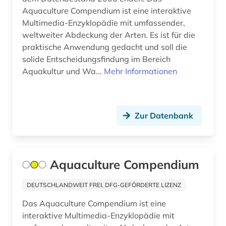
fotografie (1)
Aquaculture Compendium ist eine interaktive
Multimedia-Enzyklopädie mit umfassender,
fotosammlung (1)
weltweiter Abdeckung der Arten. Es ist für die
fundstätte (1)
praktische Anwendung gedacht und soll die
solide Entscheidungsfindung im Bereich
funktechnik (1)
Aquakultur und Wa...
Mehr Informationen
gauß, carl friedrich | mathematiker; geodät;
astronom; physiker (1)
gefahrstoff (1)
Zur Datenbank
geisteswissenschaft (1)
geisteswissenschaften (8)
Aquaculture Compendium
genetik (1)
DEUTSCHLANDWEIT FREI, DFG-GEFÖRDERTE LIZENZ
geobasisdaten (1)
Das Aquaculture Compendium ist eine
interaktive Multimedia-Enzyklopädie mit
geobiologie (2)