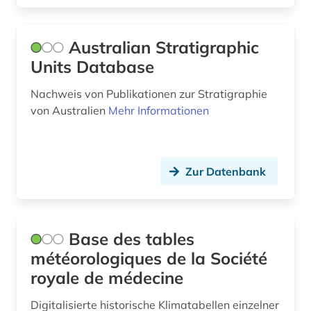
informationstechnologie (1)
informationstheorie (1)
Australian Stratigraphic
informationswissenschaften (1)
Units Database
infrastruktur (1)
Nachweis von Publikationen zur Stratigraphie
von Australien
Mehr Informationen
ingenieurbau (1)
ingenieurgeologie (6)
Zur Datenbank
ingenieurswesen (1)
ingenieurwissenschaften (6)
international (1)
Base des tables
météorologiques de la Société
international energy agency (1)
royale de médecine
internationale politik (1)
Digitalisierte historische Klimatabellen einzelner