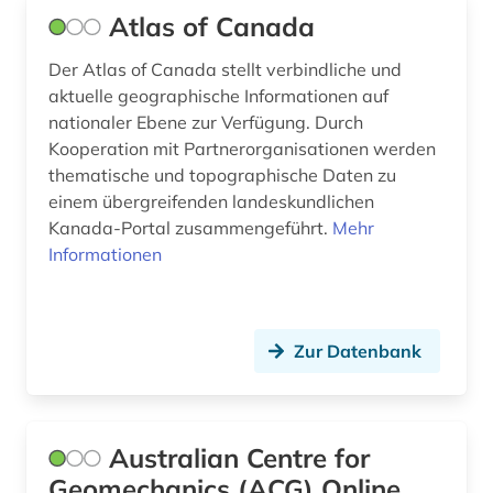
haustechnik (1)
Atlas of Canada
hochgebirge (1)
Der Atlas of Canada stellt verbindliche und
hochschulschrift (1)
aktuelle geographische Informationen auf
nationaler Ebene zur Verfügung. Durch
hochwasser (1)
Kooperation mit Partnerorganisationen werden
thematische und topographische Daten zu
holz (1)
einem übergreifenden landeskundlichen
holzbearbeitung (1)
Kanada-Portal zusammengeführt.
Mehr
Informationen
humanbiologie (1)
humboldt (1)
Zur Datenbank
humboldt, alexander von | geograf;
naturwissenschaftler; forschungsreisender;
gelehrter; arzt; schriftsteller; geheimer rat (2)
hydrobiologie (1)
Australian Centre for
Geomechanics (ACG) Online