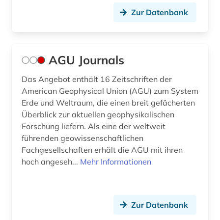
Zur Datenbank
energieerzeugung (1)
energieversorgung (1)
engagement (1)
AGU Journals
england (2)
Das Angebot enthält 16 Zeitschriften der
American Geophysical Union (AGU) zum System
englisch (1)
Erde und Weltraum, die einen breit gefächerten
Überblick zur aktuellen geophysikalischen
entomologie (3)
Forschung liefern. Als eine der weltweit
enzyklopädie (5)
führenden geowissenschaftlichen
Fachgesellschaften erhält die AGU mit ihren
epidemie (1)
hoch angeseh...
Mehr Informationen
erdbeben (2)
erde (1)
Zur Datenbank
erdgas (2)