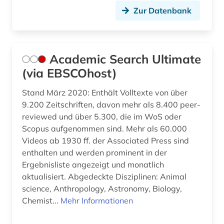
biomedizinische technik (1)
Zur Datenbank
bioshäre (1)
biotechnologie (1)
Academic Search Ultimate
biowissenschaften (3)
(via EBSCOhost)
boden (7)
Stand März 2020: Enthält Volltexte von über
9.200 Zeitschriften, davon mehr als 8.400 peer-
bodenanalyse (1)
reviewed und über 5.300, die im WoS oder
Scopus aufgenommen sind. Mehr als 60.000
bodenfeuchte (1)
Videos ab 1930 ff. der Associated Press sind
bodenkunde (11)
enthalten und werden prominent in der
Ergebnisliste angezeigt und monatlich
bodensanierung (1)
aktualisiert. Abgedeckte Disziplinen: Animal
science, Anthropology, Astronomy, Biology,
bodenschutz (2)
Chemist...
Mehr Informationen
bodenschutzrecht (1)