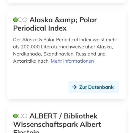
erdkruste (1)
Alaska &amp; Polar
erdmantel (1)
Periodical Index
erdwissenschaften (1)
Der Alaska & Polar Periodical Index weist mehr
als 200.000 Literaturnachweise über Alaska,
erdwissenschaftlicher naturschutz (1)
Nordkanada, Skandinavien, Russland und
erdwärmesonde (1)
Antarktika nach.
Mehr Informationen
erdöl (1)
erdöltechnik (1)
Zur Datenbank
erneuerbare energie (1)
erwärmung &lt;meteorologie&gt; (3)
ALBERT / Bibliothek
erzlagerstätten (1)
Wissenschaftspark Albert
Einstein
eskimo (1)