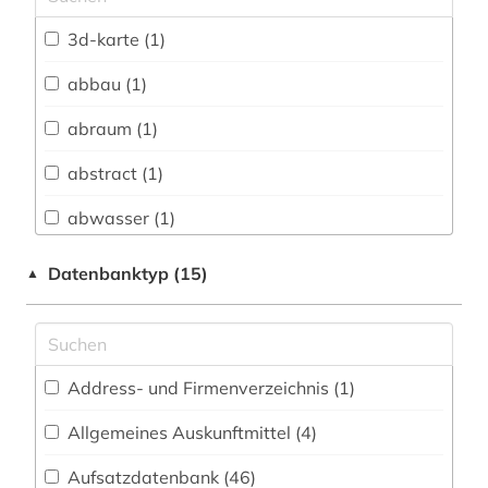
Architektur, Bauingenieur- und
3d-karte (1)
Vermessungswesen (37)
abbau (1)
Biologie, Biotechnologie (96)
abraum (1)
Buch- und Bibliothekswesen,
Informationswissenschaft (4)
abstract (1)
Chemie und Pharmazie (57)
abwasser (1)
E-Books (7)
aeronomie (1)
Datenbanktyp (15)
▲
Elektrotechnik, Elektronik, Nachrichtentechnik
afrika (2)
(28)
agrar- (1)
Energietechnik (48)
Address- und Firmenverzeichnis (1
)
agricola (1)
Ethnologie (14)
Allgemeines Auskunftmittel (4
)
agrophysik (1)
Geographie (118)
Aufsatzdatenbank (46
)
alexander von humboldt (1)