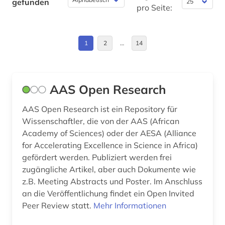
gefunden
bauwirtschaft (2)
pro Seite:
Portugal (1)
bayern (4)
Sachsen (1)
1
2
…
14
bergbau (11)
Schweden (2)
bergbaunachfolgelandschaft (1)
Schweiz (4)
AAS Open Research
bergwerk (1)
Spanien (1)
berlin (1)
AAS Open Research ist ein Repository für
Suedostasien (1)
Wissenschaftler, die von der AAS (African
betriebswirtschaft (1)
Academy of Sciences) oder der AESA (Alliance
Suedosteuropa (1)
for Accelerating Excellence in Science in Africa)
betriebswirtschaftslehre (1)
gefördert werden. Publiziert werden frei
Thueringen (1)
zugängliche Artikel, aber auch Dokumente wie
bezugsmaterial (1)
USA (1)
z.B. Meeting Abstracts und Poster. Im Anschluss
bibliografie (22)
an die Veröffentlichung findet ein Open Invited
Ungarn (1)
Peer Review statt.
Mehr Informationen
bibliographie 1964-1999 (1)