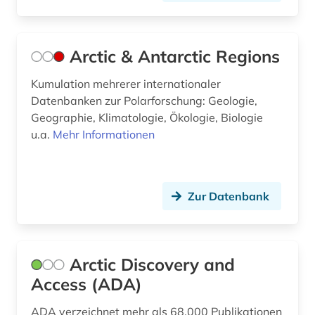
geosystem (1)
geotechnik (2)
Arctic & Antarctic Regions
geothermik (1)
Kumulation mehrerer internationaler
Datenbanken zur Polarforschung: Geologie,
geothermische energie (1)
Geographie, Klimatologie, Ökologie, Biologie
u.a.
Mehr Informationen
geotop (1)
geotopschutz (1)
geowissenschaften (61)
Zur Datenbank
geowissenschaftlicher naturschutz (1)
germanistik (2)
Arctic Discovery and
Access (ADA)
geschichte (13)
geschichte 1500-1700 (1)
ADA verzeichnet mehr als 68.000 Publikationen