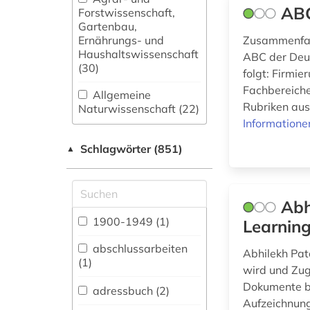
ABC
Forstwissenschaft,
Gartenbau,
Ernährungs- und
Zusammenfas
Haushaltswissenschaft
ABC der Deut
(30)
folgt: Firmi
Fachbereiche
Allgemeine
Rubriken aus
Naturwissenschaft (22)
Informatione
Allgemeine und
Schlagwörter (851)
fachübergreifende
▲
Datenbanken (99)
Allgemeine und
Abh
vergleichende Sprach-
und
1900-1949 (1)
Learnin
Literaturwissenschaft.
Indogermanistik.
abschlussarbeiten
Abhilekh Pata
Außereuropäische
(1)
wird und Zug
Sprachen und
Dokumente bi
Literaturen (22)
adressbuch (2)
Aufzeichnung