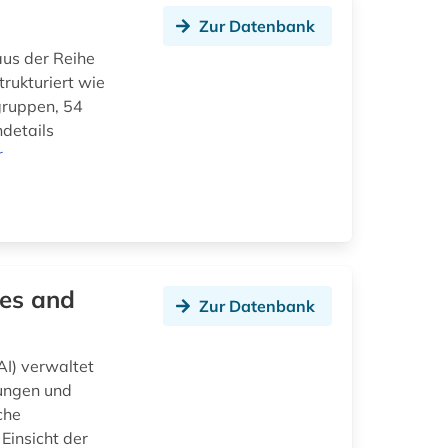
Zur Datenbank
us der Reihe
rukturiert wie
gruppen, 54
ndetails
r
ves and
Zur Datenbank
AI) verwaltet
nungen und
che
Einsicht der