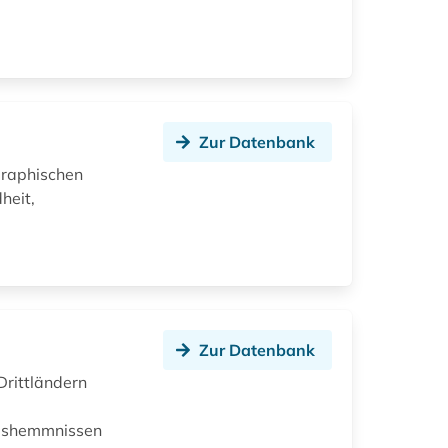
Zur Datenbank
graphischen
heit,
Zur Datenbank
Drittländern
d
elshemmnissen