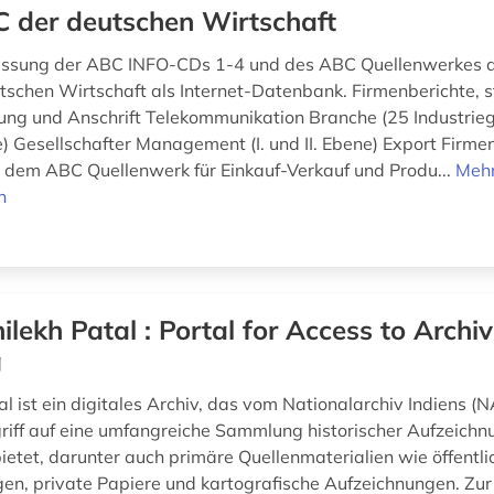
 der deutschen Wirtschaft
sung der ABC INFO-CDs 1-4 und des ABC Quellenwerkes a
schen Wirtschaft als Internet-Datenbank. Firmenberichte, st
erung und Anschrift Telekommunikation Branche (25 Industrie
) Gesellschafter Management (I. und II. Ebene) Export Firme
 dem ABC Quellenwerk für Einkauf-Verkauf und Produ...
Meh
n
ilekh Patal : Portal for Access to Archi
g
l ist ein digitales Archiv, das vom Nationalarchiv Indiens (N
riff auf eine umfangreiche Sammlung historischer Aufzeich
etet, darunter auch primäre Quellenmaterialien wie öffentli
en, private Papiere und kartografische Aufzeichnungen. Zur 