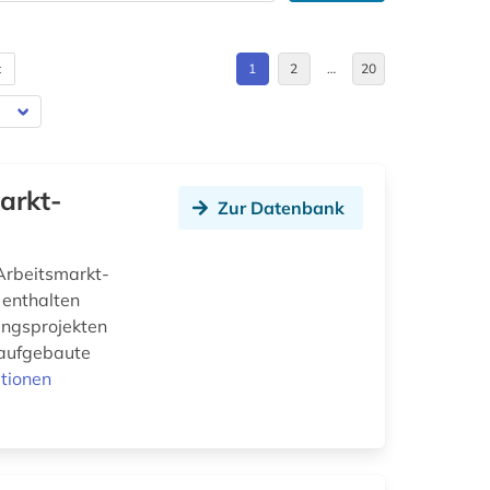
t
1
2
…
20
arkt-
Zur Datenbank
 Arbeitsmarkt-
 enthalten
hungsprojekten
 aufgebaute
tionen