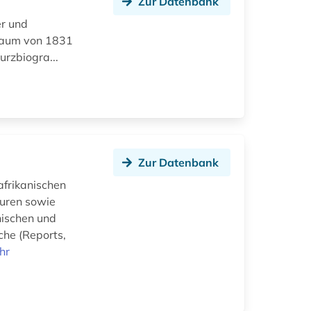
Zur Datenbank
er und
traum von 1831
urzbiogra...
Zur Datenbank
afrikanischen
uren sowie
nischen und
che (Reports,
hr