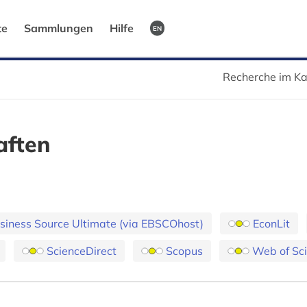
te
Sammlungen
Hilfe
EN
Recherche im Ka
aften
siness Source Ultimate (via EBSCOhost)
EconLit
ScienceDirect
Scopus
Web of Sci