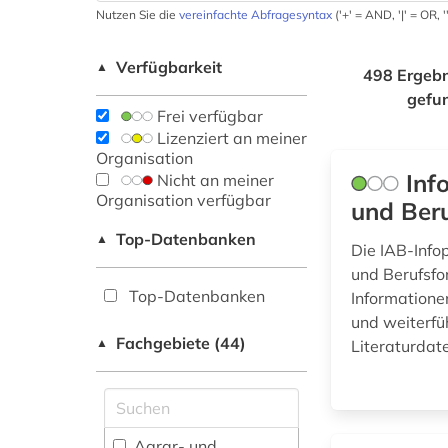
Nutzen Sie die
vereinfachte Abfragesyntax
('+' = AND, '|' = OR,
Verfügbarkeit
▲
498 Ergebn
gefu
Frei verfügbar
Lizenziert an meiner
Organisation
Inf
Nicht an meiner
Organisation verfügbar
und Beru
Top-Datenbanken
▲
Die IAB-Infop
und Berufsfo
Top-Datenbanken
Informationen
und weiterfü
Fachgebiete (44)
▲
Literaturdat
Agrar- und