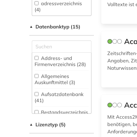
Anglistik.
adressverzeichnis
Volltexte ist
Amerikanistik (14)
(4)
Archäologie (8)
afrika (6)
Datenbanktyp (15)
▲
Architektur,
agrarforschung (1)
Bauingenieur- und
Ac
Vermessungswesen
agrarprodukt (1)
(19)
Zeitschrifte
Address- und
agrarrecht (1)
Angaben, Zit
Biologie,
Firmenverzeichnis (28
)
Naturwissen
Biotechnologie (20)
agrarwirtchaft (1)
Allgemeines
Buch- und
Auskunftmittel (3
)
aktie (3)
Bibliothekswesen,
Informationswissenschaft
Aufsatzdatenbank
aktiengesellschaft
(7)
(41
)
(1)
Acc
Chemie und
Bestandsverzeichnis
aktieninformationen
Mit Access2M
Pharmazie (16)
(9
)
(1)
benötigen, b
Lizenztyp (5)
▲
E-Books (36)
Biographische
Anforderung
albanien (1)
Datenbank (5
)