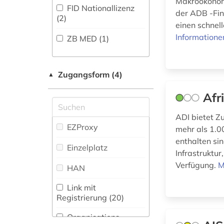
(1)
Makroökonomi
(200
)
FID Nationallizenz
der ADB -Fi
Informatik (21)
(2)
arbeitslosigkeit (3)
Wörterbuch,
einen schnell
Enzyklopädie,
Klassische
Informatione
ZB MED (1)
arbeitsmarkt (7)
Nachschlagwerk (19
)
Philologie.
Byzantinistik.
Zeitung (10
)
Mittellateinische und
arbeitsmarktforschung
Neugriechische
Zugangsform (4)
▲
(1)
Zeitungs-,
Philologie. Neulatein (6)
Zeitschriftenbibliographie
Afr
arbeitsmarktpolitik
(5
)
Kunstgeschichte (12)
(1)
ADI bietet Z
Maschinenbau (5)
EZProxy
mehr als 1.0
arbeitsmarktstatistik
enthalten sin
Mathematik (18)
Einzelplatz
(2)
Infrastruktur
Medien- und
Verfügung.
M
HAN
arbeitsmedizin (1)
Kommunikationswissenschaften,
Kommunikationsdesign (24)
Link mit
arbeitsproduktivität
Registrierung (20)
(3)
Medizin (40)
Organisations-
arbeitsrecht (2)