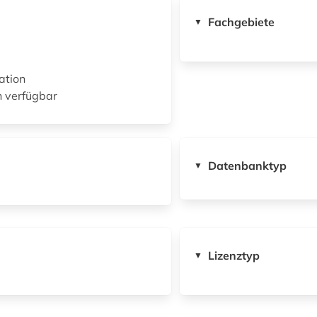
Fachgebiete
▼
ation
n verfügbar
Datenbanktyp
▼
Lizenztyp
▼