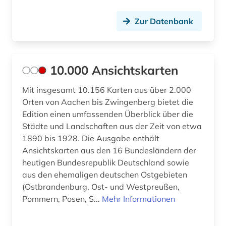
antifaschismus (2)
Zur Datenbank
antiheld (1)
antijüdische propaganda (1)
antike (22)
10.000 Ansichtskarten
antike religionen (1)
Mit insgesamt 10.156 Karten aus über 2.000
Orten von Aachen bis Zwingenberg bietet die
antikolonialismus (2)
Edition einen umfassenden Überblick über die
Städte und Landschaften aus der Zeit von etwa
antisemitismus (8)
1890 bis 1928. Die Ausgabe enthält
antisemitismus (motiv) (1)
Ansichtskarten aus den 16 Bundesländern der
heutigen Bundesrepublik Deutschland sowie
antisemitismusforschung (1)
aus den ehemaligen deutschen Ostgebieten
(Ostbrandenburg, Ost- und Westpreußen,
apartheid (3)
Pommern, Posen, S...
Mehr Informationen
apologetik (1)