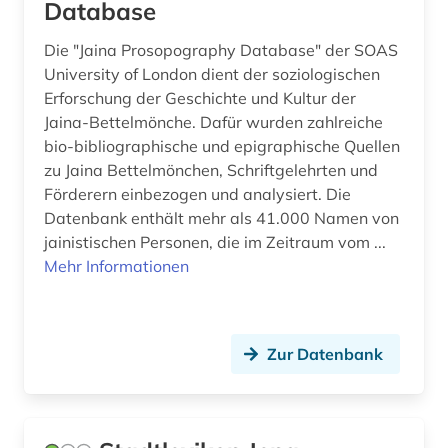
Database
altisländisch (1)
Portugal (8)
Die "Jaina Prosopography Database" der SOAS
University of London dient der soziologischen
altkarte (1)
Rheinland-Pfalz (13)
Erforschung der Geschichte und Kultur der
altnorwegisch (1)
Jaina-Bettelmönche. Dafür wurden zahlreiche
Roemisches Reich (17)
bio-bibliographische und epigraphische Quellen
altokzitanisch (2)
Rumänien (14)
zu Jaina Bettelmönchen, Schriftgelehrten und
Förderern einbezogen und analysiert. Die
altorientalistik (2)
Russland, Sowjetunion (87)
Datenbank enthält mehr als 41.000 Namen von
altschwedisch (1)
jainistischen Personen, die im Zeitraum vom ...
Saarland (7)
Mehr Informationen
altsächsisch (1)
Sachsen (23)
amager (1)
Sachsen-Anhalt (8)
Zur Datenbank
american indian movement (1)
Schleswig-Holstein (8)
american numismatic society (2)
Schweden (197)
amerika (31)