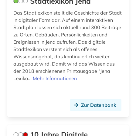
Stadtlexikon Jena
Schweiz (38)
amerika + schwarze (1)
Das Stadtlexikon stellt die Geschichte der Stadt
Serbien (12)
in digitaler Form dar. Auf einem interaktiven
amerikanische geschichte (7)
Skandinavien (11)
Stadtplan lassen sich aktuell rund 300 Beiträge
zu Orten, Gebäuden, Persönlichkeiten und
amerikanische revolution (1)
Slowakei (20)
Ereignissen in Jena aufrufen. Das digitale
amerikanischer bürgerkrieg (1)
Stadtlexikon versteht sich als offenes
Slowenien (11)
Wissensangebot, das kontinuierlich weiter
amerikanistik (3)
Spanien (19)
ausgebaut wird. Damit wird das Wissen aus
der 2018 erschienenen Printausgabe "Jena
amman (1)
Suedamerika (38)
Lexiko...
Mehr Informationen
ammianus marcellinus (1)
Suedasien (8)
amsterdam (1)
Suedostasien (6)
Zur Datenbank
amtsdrucksache (5)
Suedosteuropa (14)
analysen (1)
Thueringen (14)
10 Jahre Digitale
anarchie (1)