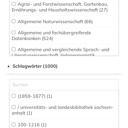
Agrar- und Forstwissenschaft, Gartenbau,
Ernährungs- und Haushaltswissenschaft (27)
Allgemeine Naturwissenschaft (66)
Allgemeine und fachübergreifende
Datenbanken (524)
Allgemeine und vergleichende Sprach- und
Literaturwissenschaft. Indogermanistik.
Außereuropäische Sprachen und Literaturen
Schlagwörter (1000)
▲
(198)
Anglistik. Amerikanistik (217)
Archäologie (170)
(1859-1877) (1)
Architektur, Bauingenieur- und
Vermessungswesen (85)
/ universitäts- und landesbibliothek sachsen-
anhalt (1)
Biologie, Biotechnologie (51)
100-1216 (1)