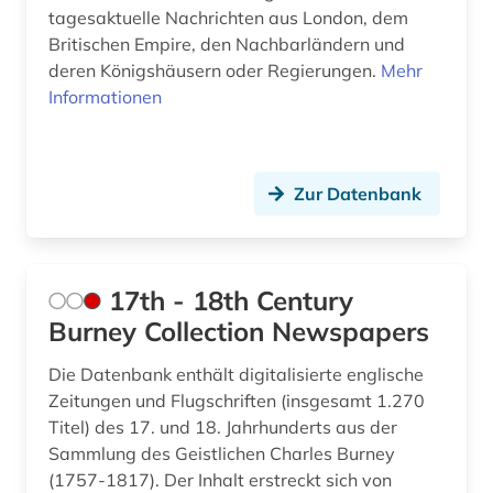
tagesaktuelle Nachrichten aus London, dem
asienforschung (4)
Britischen Empire, den Nachbarländern und
assisi (1)
deren Königshäusern oder Regierungen.
Mehr
Informationen
assyriologie (1)
astronomie (2)
Zur Datenbank
atlas (10)
atomare bedrohung (1)
audio recordings (1)
17th - 18th Century
Burney Collection Newspapers
audiodatei (2)
Die Datenbank enthält digitalisierte englische
audioführung (1)
Zeitungen und Flugschriften (insgesamt 1.270
Titel) des 17. und 18. Jahrhunderts aus der
audiothek (1)
Sammlung des Geistlichen Charles Burney
audiovisuelles material (2)
(1757-1817). Der Inhalt erstreckt sich von