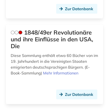
ballangen (1)
Zur Datenbank
ballett (1)
baltikum (4)
1848/49er Revolutionäre
bamberg (1)
und ihre Einflüsse in den USA,
bamberg kreis (1)
Die
banknote (1)
Diese Sammlung enthält etwa 60 Bücher von im
19. Jahrhundert in die Vereinigten Staaten
bantusprachen (1)
emigrierten deutschsprachigen Bürgern. (E-
barbosa (1)
Book-Sammlung)
Mehr Informationen
barock (2)
bartensleben <familie> (1)
Zur Datenbank
barßel (1)