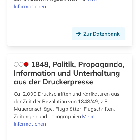
außenministerium (3)
Informationen
außenpolitik (18)
außenwirtschaft (1)
Zur Datenbank
avantgarde (2)
axel oxenstierna (1)
1848, Politik, Propaganda,
bad kissingen (1)
Information und Unterhaltung
bad reichenhall (1)
aus der Druckerpresse
baden (3)
Ca. 2.000 Druckschriften und Karikaturen aus
der Zeit der Revolution von 1848/49, z.B.
baden-württemberg (12)
Maueranschläge, Flugblätter, Flugschriften,
Zeitungen und Lithographien
Mehr
bagdad (1)
Informationen
balkanromanistik (1)