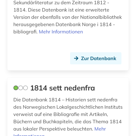
Sekundärliteratur zu dem Zeitraum 1812 -
auschwitz-prozess (3)
1814. Diese Datenbank ist eine erweiterte
Version der ebenfalls von der Nationalbibliothek
ausgrabung (2)
herausgegebenen Datenbank Norge i 1814 -
bibliografi.
Mehr Informationen
ausländer (2)
ausländisches kulturgut (1)
aussenpolitik (1)
Zur Datenbank
ausstellung (4)
ausstellungskatalog (2)
1814 sett nedenfra
australien (9)
Die Datenbank 1814 – Historien sett nedenfra
des Norwegischen Lokalgeschichtlichen Instituts
auswanderer (3)
verweist auf eine Bibliografie mit Artikeln,
auswanderung (14)
Büchern und Buchkapiteln, die das Thema 1814
aus lokaler Perspektive beleuchten.
Mehr
auswanderungspolitik (1)