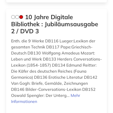
angloamerikanischer kulturraum (1)
anne frank (1)
10 Jahre Digitale
anschrift (1)
Bibliothek : Jubiläumsausgabe
2 / DVD 3
ansichtskarte (1)
Enth. die 9 Werke DB116 Lueger:Lexikon der
ansichtspostkarte (4)
gesamten Technik DB117 Pape:Griechisch-
antarktika (1)
Deutsch DB130 Wolfgang Amadeus Mozart:
Leben und Werk DB133 Herders Conversations-
antarktis (2)
Lexikon (1854-1857) DB134 Edmund Reitter:
Die Käfer des deutschen Reiches (Fauna
anthologie (7)
Germanica) DB136 Erotische Literatur DB142
anthropologie (11)
Van Gogh: Briefe, Gemälde, Zeichnungen
DB146 Bilder-Conversations-Lexikon DB152
anthroposophie (1)
Oswald Spengler: Der Unterg...
Mehr
Informationen
anthropozän (1)