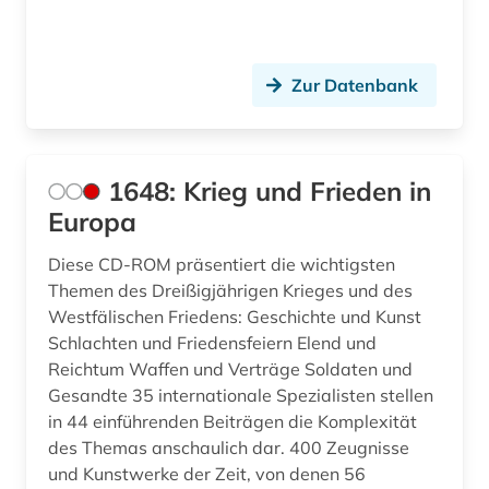
arbeitsbeziehungen (1)
arbeitskampf (1)
Zur Datenbank
architektur (11)
architekturgeschichte (1)
1648: Krieg und Frieden in
archiv (60)
Europa
archival documents (1)
Diese CD-ROM präsentiert die wichtigsten
archivalien (5)
Themen des Dreißigjährigen Krieges und des
Westfälischen Friedens: Geschichte und Kunst
archivbestand (3)
Schlachten und Friedensfeiern Elend und
Reichtum Waffen und Verträge Soldaten und
archive (1)
Gesandte 35 internationale Spezialisten stellen
archivmaterial (1)
in 44 einführenden Beiträgen die Komplexität
des Themas anschaulich dar. 400 Zeugnisse
archivmaterialien (1)
und Kunstwerke der Zeit, von denen 56