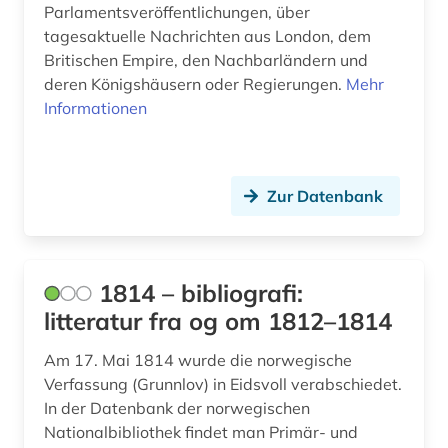
Parlamentsveröffentlichungen, über
aufgebot (1)
tagesaktuelle Nachrichten aus London, dem
Britischen Empire, den Nachbarländern und
aufklärung (10)
deren Königshäusern oder Regierungen.
Mehr
aufsatz (1)
Informationen
aufsatzsammlung (5)
augenzeuge (8)
Zur Datenbank
augenzeugenbericht (1)
augsburg (1)
1814 – bibliografi:
augustinus (1)
litteratur fra og om 1812–1814
auktionshaus (1)
Am 17. Mai 1814 wurde die norwegische
Verfassung (Grunnlov) in Eidsvoll verabschiedet.
aurelius (1)
In der Datenbank der norwegischen
Nationalbibliothek findet man Primär- und
ausbildung (2)