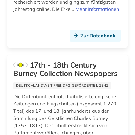
recherchiert worden und ging zum fünfzigsten
armenien (west) (1)
Jahrestag online. Die Erke...
Mehr Informationen
artefakte (1)
artek (2)
Zur Datenbank
arzneimittel (1)
arzt (1)
17th - 18th Century
asch (1)
Burney Collection Newspapers
aschach (1)
DEUTSCHLANDWEIT FREI, DFG-GEFÖRDERTE LIZENZ
aschaffenburg (1)
Die Datenbank enthält digitalisierte englische
Zeitungen und Flugschriften (insgesamt 1.270
asean (1)
Titel) des 17. und 18. Jahrhunderts aus der
asiatische studien (1)
Sammlung des Geistlichen Charles Burney
(1757-1817). Der Inhalt erstreckt sich von
asien (11)
Parlamentsveröffentlichungen, über