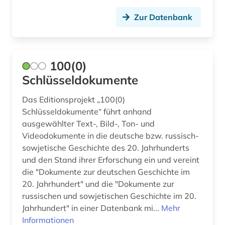
apostolische pönitentiarie (1)
Zur Datenbank
apotheke (1)
aquarell (1)
100(0)
arabisch (12)
Schlüsseldokumente
arabische literatur (1)
Das Editionsprojekt „100(0)
arabische staaten (3)
Schlüsseldokumente“ führt anhand
ausgewählter Text-, Bild-, Ton- und
arabistik (6)
Videodokumente in die deutsche bzw. russisch-
sowjetische Geschichte des 20. Jahrhunderts
arbeit (1)
und den Stand ihrer Erforschung ein und vereint
arbeiterbewegung (11)
die "Dokumente zur deutschen Geschichte im
20. Jahrhundert" und die "Dokumente zur
arbeiterin (1)
russischen und sowjetischen Geschichte im 20.
Jahrhundert" in einer Datenbank mi...
Mehr
arbeiterklasse (1)
Informationen