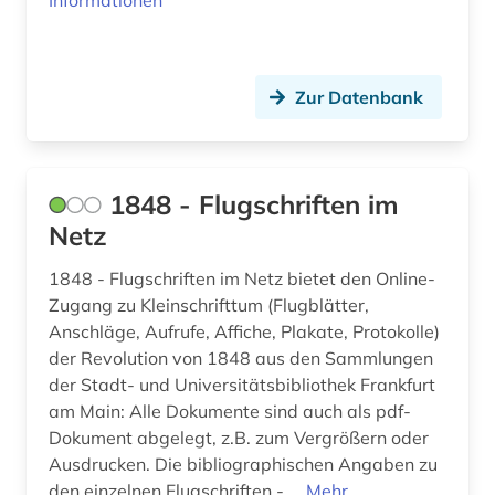
Informationen
ausweisung (1)
auswärtiger ausschuss des deutschen
bundestages (1)
Zur Datenbank
authentizität (1)
autobiografie (3)
1848 - Flugschriften im
Netz
autobiografische literatur (4)
autobiographie (1)
1848 - Flugschriften im Netz bietet den Online-
Zugang zu Kleinschrifttum (Flugblätter,
autografen (1)
Anschläge, Aufrufe, Affiche, Plakate, Protokolle)
der Revolution von 1848 aus den Sammlungen
autograph (3)
der Stadt- und Universitätsbibliothek Frankfurt
am Main: Alle Dokumente sind auch als pdf-
autor (2)
Dokument abgelegt, z.B. zum Vergrößern oder
außenhandel (3)
Ausdrucken. Die bibliographischen Angaben zu
den einzelnen Flugschriften - ...
Mehr