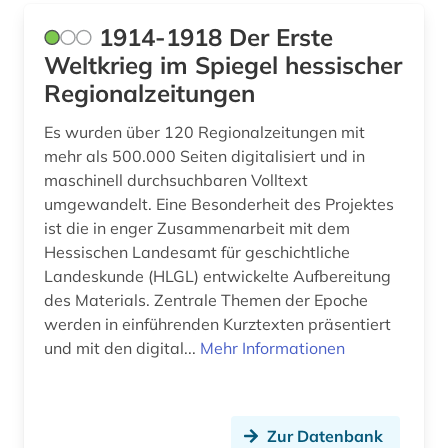
baudenkmal (2)
1914-1918 Der Erste
bauernhof (5)
Weltkrieg im Spiegel hessischer
Regionalzeitungen
bauernkrieg &lt (1)
Es wurden über 120 Regionalzeitungen mit
bauingenieurwesen (1)
mehr als 500.000 Seiten digitalisiert und in
bautzen (1)
maschinell durchsuchbaren Volltext
umgewandelt. Eine Besonderheit des Projektes
bauunternehmer (1)
ist die in enger Zusammenarbeit mit dem
Hessischen Landesamt für geschichtliche
bauwerk (1)
Landeskunde (HLGL) entwickelte Aufbereitung
des Materials. Zentrale Themen der Epoche
bayerisch-schwaben (1)
werden in einführenden Kurztexten präsentiert
bayerische motoren-werke (1)
und mit den digital...
Mehr Informationen
bayerische staatsbibliothek (4)
bayern (25)
Zur Datenbank