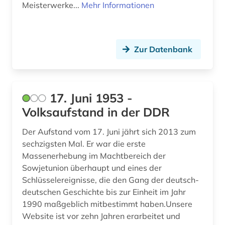
Meisterwerke...
Mehr Informationen
archivprojekte (1)
archivwesen (4)
archäologie (28)
Zur Datenbank
archäologische stätte (1)
argentinien (3)
17. Juni 1953 -
Volksaufstand in der DDR
arisierung (1)
arkadien (1)
Der Aufstand vom 17. Juni jährt sich 2013 zum
sechzigsten Mal. Er war die erste
arktis (5)
Massenerhebung im Machtbereich der
Sowjetunion überhaupt und eines der
armeezeitungen (1)
Schlüsselereignisse, die den Gang der deutsch-
deutschen Geschichte bis zur Einheit im Jahr
armenfürsorge (4)
1990 maßgeblich mitbestimmt haben.Unsere
armenien (2)
Website ist vor zehn Jahren erarbeitet und