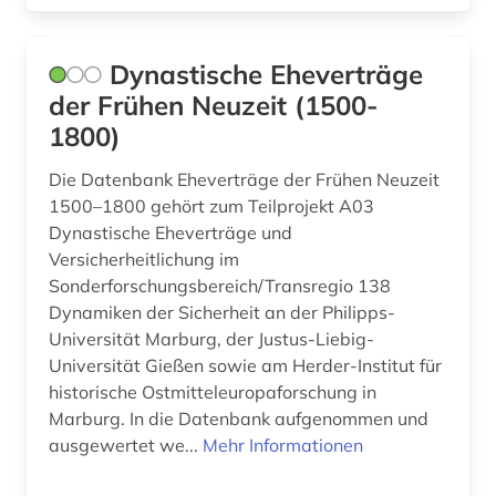
aktiengesellschaft (1)
Hessen (18)
Dynastische Eheverträge
albanien (1)
Irland (15)
der Frühen Neuzeit (1500-
albert (1)
Island (25)
1800)
albrecht (1)
Israel (35)
Die Datenbank Eheverträge der Frühen Neuzeit
1500–1800 gehört zum Teilprojekt A03
alexander von humboldt (3)
Italien (37)
Dynastische Eheverträge und
alfred escher (1)
Versicherheitlichung im
Japan (8)
Sonderforschungsbereich/Transregio 138
algerien (1)
Jugoslawien (9)
Dynamiken der Sicherheit an der Philipps-
Universität Marburg, der Justus-Liebig-
allgemeine kulturwissenschaft (1)
Kanada (22)
Universität Gießen sowie am Herder-Institut für
allgemeine sammelwerke (1)
historische Ostmitteleuropaforschung in
Korea (3)
Marburg. In die Datenbank aufgenommen und
allierte (1)
Kroatien (12)
ausgewertet we...
Mehr Informationen
alltag (6)
Lettland (10)