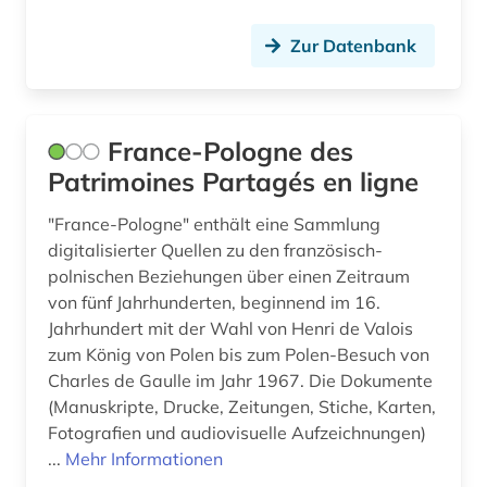
alltagsgeschichte &lt;fach&gt; (4)
Liechtenstein (6)
Zur Datenbank
alltagskultur (4)
Litauen (14)
alltagsleben (1)
Luxemburg (5)
France-Pologne des
altbestand (2)
Makedonien (6)
Patrimoines Partagés en ligne
altdänisch (1)
Malta (1)
"France-Pologne" enthält eine Sammlung
digitalisierter Quellen zu den französisch-
alte drucke (1)
Mecklenburg-Vorpommern (11)
polnischen Beziehungen über einen Zeitraum
alte geschichte (9)
von fünf Jahrhunderten, beginnend im 16.
Mittelamerika (31)
Jahrhundert mit der Wahl von Henri de Valois
alte landesschule korbach (1)
Moldawien (7)
zum König von Polen bis zum Polen-Besuch von
Charles de Gaulle im Jahr 1967. Die Dokumente
alter orient (4)
Monaco (1)
(Manuskripte, Drucke, Zeitungen, Stiche, Karten,
alternativbewegung (2)
Fotografien und audiovisuelle Aufzeichnungen)
Montenegro (8)
...
Mehr Informationen
altersversorung (1)
Niederlande (56)