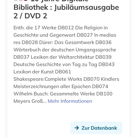
Tschechische Republik (33)
Bibliothek : Jubiläumsausgabe
anarchismus (2)
2 / DVD 2
Tuerkei (12)
anarchist (1)
USA (138)
Enth. die 17 Werke DB012 Die Religion in
Geschichte und Gegenwart DB027 In medias
anarchosyndikalismus (1)
Ukraine (26)
res DB028 Dürer: Das Gesamtwerk DB036
Wörterbuch der deutschen Umgangssprache
anden (1)
Ungarn (25)
DB037 Lexikon der Weltarchitektur DB039
andreas (1)
Deutsche Geschichte von Tag zu Tag DB043
Vatikanstadt (3)
Lexikon der Kunst DB061
anfänge - 1965 (1)
Zypern (2)
Shakespeare:Complete Works DB070 Kindlers
Meisterzeichnungen aller Epochen DB074
anglikanische kirche der provinz uganda (1)
Wilhelm Busch: Gesammelte Werke DB100
anglistik (5)
Meyers Groß...
Mehr Informationen
anglo-amerikanische beziehungen (1)
angloamerika (1)
Zur Datenbank