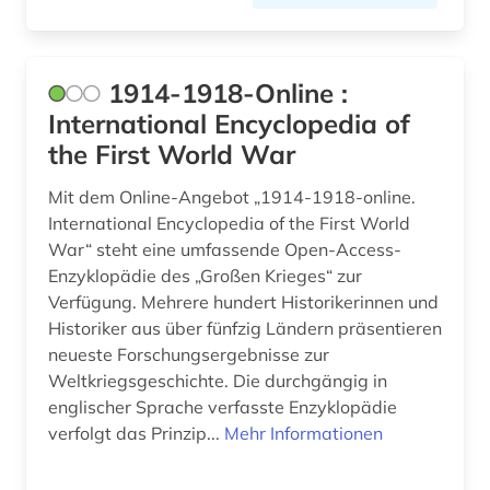
bayern. bayerische staatsregierung (1)
beamter (1)
1914-1918-Online :
beeinträchtigung (1)
International Encyclopedia of
the First World War
begriffsgeschichte &amp;lt;fach&amp;gt; (1)
Mit dem Online-Angebot „1914-1918-online.
begräbnis (1)
International Encyclopedia of the First World
begräbnisstätte (1)
War“ steht eine umfassende Open-Access-
Enzyklopädie des „Großen Krieges“ zur
behinderung (2)
Verfügung. Mehrere hundert Historikerinnen und
Historiker aus über fünfzig Ländern präsentieren
behringwerke (1)
neueste Forschungsergebnisse zur
behörde (1)
Weltkriegsgeschichte. Die durchgängig in
englischer Sprache verfasste Enzyklopädie
behörden (1)
verfolgt das Prinzip...
Mehr Informationen
belgien (7)