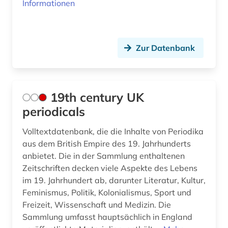
bergbau (2)
Informationen
bergen (2)
bergen (norwegen) (2)
Zur Datenbank
bericht (2)
berlin (18)
19th century UK
berlin-kreuzberg (1)
periodicals
berliner mauer (1)
Volltextdatenbank, die die Inhalte von Periodika
aus dem British Empire des 19. Jahrhunderts
bern (1)
anbietet. Die in der Sammlung enthaltenen
berne <wesermarsch> (1)
Zeitschriften decken viele Aspekte des Lebens
im 19. Jahrhundert ab, darunter Literatur, Kultur,
beruf (1)
Feminismus, Politik, Kolonialismus, Sport und
Freizeit, Wissenschaft und Medizin. Die
berufe (1)
Sammlung umfasst hauptsächlich in England