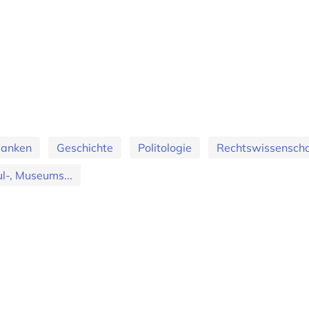
banken
Geschichte
Politologie
Rechtswissenscha
l-, Museums...