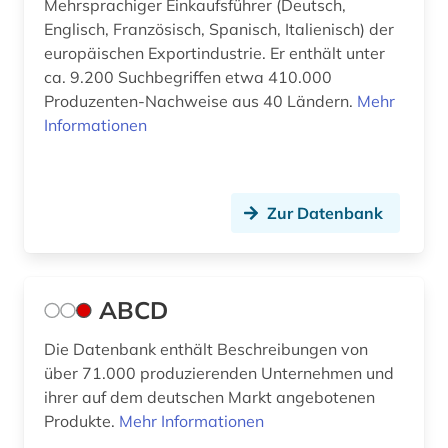
Mehrsprachiger Einkaufsführer (Deutsch,
berichterstattung (1)
Englisch, Französisch, Spanisch, Italienisch) der
berlin (25)
europäischen Exportindustrie. Er enthält unter
ca. 9.200 Suchbegriffen etwa 410.000
berliner zeitung (1)
Produzenten-Nachweise aus 40 Ländern.
Mehr
Informationen
bern (3)
berne <wesermarsch> (1)
Zur Datenbank
beruf (1)
berufliche bildung (1)
berufliche fortbildung (4)
ABCD
berufliche weiterbildung (1)
Die Datenbank enthält Beschreibungen von
über 71.000 produzierenden Unternehmen und
berufsanfang (1)
ihrer auf dem deutschen Markt angebotenen
berufung professur (2)
Produkte.
Mehr Informationen