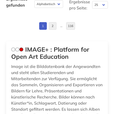
alltag (2)
Bulgarien (7)
Ergebnisse
gefunden
pro Seite:
almanach (3)
Byzantinisches Reich (1)
alphabetischer katalog (2)
China (24)
1
2
…
116
alsfeld (1)
Daenemark (17)
altamerikanistik (1)
Deutschland (296)
IMAGE+ : Platform for
altbestand (5)
Deutschland (DDR) (10)
Open Art Education
alte drucke (1)
Estland (13)
Image ist die Bilddatenbank der Angewandten
und steht allen Studierenden und
alte geschichte (1)
Europa (53)
Mitarbeitenden zur Verfügung. Sie ermöglicht
das Sammeln, Organisieren und Exportieren von
alte landesschule korbach (1)
Finnland (16)
Bildern für Lehre, Präsentationen und
altenhilfe (1)
Frankreich (52)
künstlerische Recherche. Bilder können nach
Künstler*in, Schlagwort, Datierung oder
alter (1)
GUS (6)
Standort gefiltert werden. Es lassen sich Alben