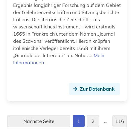
bildungsarbeit (1)
Ergebnis langjähriger Forschung auf dem Gebiet
der Gelehrtenzeitschriften und Sitzungsberichte
bildungsforschung (1)
Italiens. Die literarische Zeitschrift - als
wissenschaftliches Instrument - wird erstmals
bildwissenschaft (2)
1665 in Frankreich unter dem Namen „Journal
bildwörterbuch (2)
des Scavans“ veröffentlicht. Hieran knüpfen
italienische Verleger bereits 1668 mit ihrem
biografie (55)
„Giornale de' lettereati“ an. Nahez...
Mehr
Informationen
biografie anfänge-1970 (1)
biographie (56)
biographie 1815-1950 (1)
Zur Datenbank
biographie 1815-2005 (1)
biographien (3)
Nächste Seite
1
2
…
116
biographische nachschlagewerke (1)