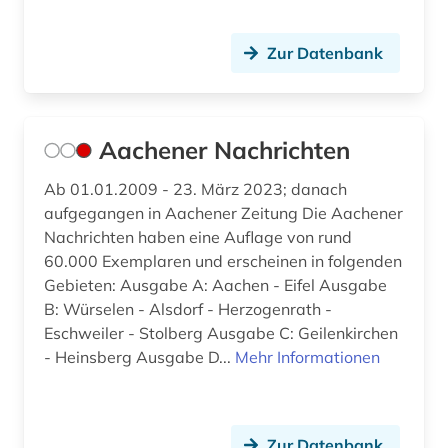
autographen (1)
Zur Datenbank
autographensammlung (1)
autor (2)
Aachener Nachrichten
außenhandel (2)
Ab 01.01.2009 - 23. März 2023; danach
außenpolitik (2)
aufgegangen in Aachener Zeitung Die Aachener
Nachrichten haben eine Auflage von rund
außerschulische bildung (1)
60.000 Exemplaren und erscheinen in folgenden
av-medien (1)
Gebieten: Ausgabe A: Aachen - Eifel Ausgabe
B: Würselen - Alsdorf - Herzogenrath -
av-medienarbeit (1)
Eschweiler - Stolberg Ausgabe C: Geilenkirchen
- Heinsberg Ausgabe D...
Mehr Informationen
av-medienzentrale (1)
avantgarde (1)
Zur Datenbank