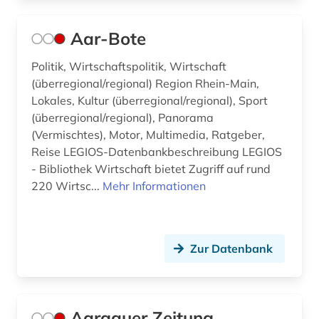
bayern (14)
beamtenrecht (1)
Aar-Bote
beamter (1)
Politik, Wirtschaftspolitik, Wirtschaft
(überregional/regional) Region Rhein-Main,
bedeutung (1)
Lokales, Kultur (überregional/regional), Sport
(überregional/regional), Panorama
begräbnisstätte (1)
(Vermischtes), Motor, Multimedia, Ratgeber,
beherbergungsgewerbe tourismus
Reise LEGIOS-Datenbankbeschreibung LEGIOS
volkswirtschaft tourismus gaststättengewerbe
- Bibliothek Wirtschaft bietet Zugriff auf rund
hotelgewerbe kulturkontakt reisen tourismus (1)
220 Wirtsc...
Mehr Informationen
behindertenarbeit (1)
behörde (23)
Zur Datenbank
behörden (2)
bekanntmachungen (1)
Aargauer Zeitung