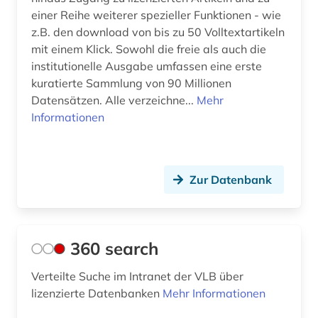
einer Reihe weiterer spezieller Funktionen - wie
auslandsaufenthalt (1)
z.B. den download von bis zu 50 Volltextartikeln
mit einem Klick. Sowohl die freie als auch die
ausleihe (1)
institutionelle Ausgabe umfassen eine erste
kuratierte Sammlung von 90 Millionen
ausschreibung (2)
Datensätzen. Alle verzeichne...
Mehr
aussenwirtschaft (1)
Informationen
aussprache (1)
ausstellung (1)
Zur Datenbank
australien (5)
auswanderung (3)
360 search
ausweisung (1)
Verteilte Suche im Intranet der VLB über
autograf (1)
lizenzierte Datenbanken
Mehr Informationen
autograph (3)