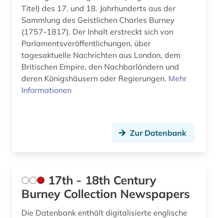
Titel) des 17. und 18. Jahrhunderts aus der
arabische staaten (1)
Schleswig-Holstein (7)
Sammlung des Geistlichen Charles Burney
arabische welt (1)
Schweden (24)
(1757-1817). Der Inhalt erstreckt sich von
Parlamentsveröffentlichungen, über
arabisches sprachgebiet (1)
Schweiz (70)
tagesaktuelle Nachrichten aus London, dem
Britischen Empire, den Nachbarländern und
arabistik (4)
Serbien (13)
deren Königshäusern oder Regierungen.
Mehr
arbeit (7)
Informationen
Skandinavien (4)
arbeitnehmerschutz <gesundheitsschutz> (1)
Slowakei (10)
arbeitslosigkeit (1)
Slowenien (11)
Zur Datenbank
arbeitsmarkt (2)
Spanien (34)
arbeitsmedizin (1)
Suedamerika (37)
17th - 18th Century
arbeitsrecht (3)
Suedasien (8)
Burney Collection Newspapers
arbeitsschutz (2)
Suedostasien (18)
Die Datenbank enthält digitalisierte englische