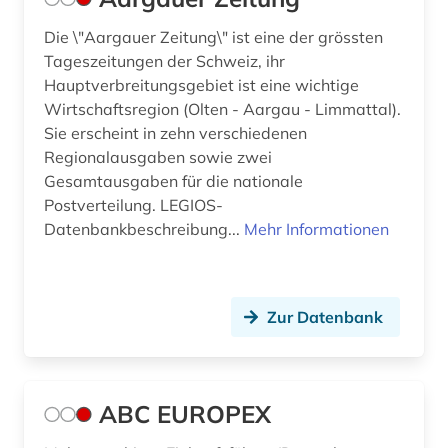
belarus (2)
Die \"Aargauer Zeitung\" ist eine der grössten
belarussen (1)
Tageszeitungen der Schweiz, ihr
Hauptverbreitungsgebiet ist eine wichtige
belarussisch (1)
Wirtschaftsregion (Olten - Aargau - Limmattal).
belfast (1)
Sie erscheint in zehn verschiedenen
Regionalausgaben sowie zwei
belgien (16)
Gesamtausgaben für die nationale
Postverteilung. LEGIOS-
belgienforschung (1)
Datenbankbeschreibung...
Mehr Informationen
belletristik (2)
benelux (1)
Zur Datenbank
beratung (1)
bergbau (1)
ABC EUROPEX
berichte (1)