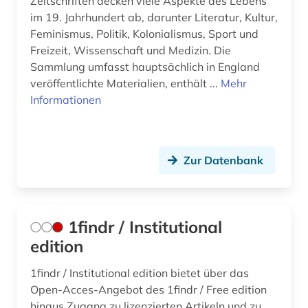
Zeitschriften decken viele Aspekte des Lebens
im 19. Jahrhundert ab, darunter Literatur, Kultur,
audiovisuelle medien (5)
Feminismus, Politik, Kolonialismus, Sport und
Freizeit, Wissenschaft und Medizin. Die
audiovisuelles material (2)
Sammlung umfasst hauptsächlich in England
aufklärung (2)
veröffentlichte Materialien, enthält ...
Mehr
Informationen
aufsatz (2)
aufsatzdatenbank (2)
Zur Datenbank
auktionskatalog (1)
auktionspreis (1)
ausbildungsberuf (1)
1findr / Institutional
edition
ausbildungsförderung (1)
1findr / Institutional edition bietet über das
ausfalleffekt (1)
Open-Acces-Angebot des 1findr / Free edition
ausland (3)
hinaus Zugang zu lizenzierten Artikeln und zu