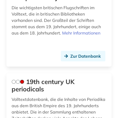
Die wichtigsten britischen Flugschriften im
asienforschung (2)
Volltext, die in britischen Bibliotheken
asienkunde (1)
vorhanden sind. Der Großteil der Schriften
stammt aus dem 19. Jahrhundert, einige auch
astronomie (1)
aus dem 18. Jahrhundert.
Mehr Informationen
astronomy and astrophysics (1)
asylpaket (1)
Zur Datenbank
asylrecht (1)
atlas (5)
19th century UK
atmosphäre (1)
periodicals
auckland (2)
Volltextdatenbank, die die Inhalte von Periodika
audiodatei (2)
aus dem British Empire des 19. Jahrhunderts
anbietet. Die in der Sammlung enthaltenen
audiothek (1)