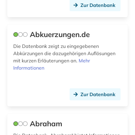
Zur Datenbank
bibliothekskatalog (2)
bibliothekskatalog plus (1)
bibliothekskataloge (1)
Abkuerzungen.de
bibliotheksmaterial (1)
Die Datenbank zeigt zu eingegebenen
Abkürzungen die dazugehörigen Auflösungen
bibliotheksservice-zentrum baden-
mit kurzen Erläuterungen an.
Mehr
württemberg (1)
Informationen
bibliothekswesen (1)
bibliothekswissenschaft (2)
Zur Datenbank
bibliothèque royale albert i. (2)
bilanz (1)
Abraham
bild (7)