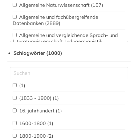
Allgemeine Naturwissenschaft (107)
Allgemeine und fachübergreifende
Datenbanken (2889)
Allgemeine und vergleichende Sprach- und
Literaturwissenschaft. Indogermanistik.
Außereuropäische Sprachen und Literaturen
Schlagwörter (1000)
▲
(172)
Anglistik. Amerikanistik (212)
Archäologie (38)
(1)
Architektur, Bauingenieur- und
Vermessungswesen (79)
(1833 - 1900) (1)
Biologie, Biotechnologie (98)
16. jahrhundert (1)
Buch- und Bibliothekswesen,
1600-1800 (1)
Informationswissenschaft (120)
1800-1900 (2)