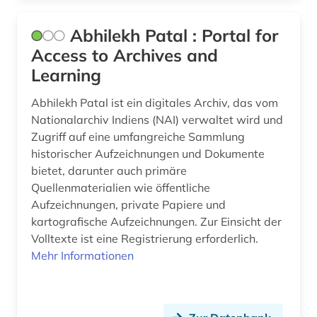
bibliografie (113)
Abhilekh Patal : Portal for
bibliografie 1470-1960 (1)
Access to Archives and
bibliografie 1896-1944 (1)
Learning
bibliographie (157)
Abhilekh Patal ist ein digitales Archiv, das vom
Nationalarchiv Indiens (NAI) verwaltet wird und
bibliographie 1400-1999 (1)
Zugriff auf eine umfangreiche Sammlung
historischer Aufzeichnungen und Dokumente
bibliographie 1470-1960 (1)
bietet, darunter auch primäre
bibliographie 1700-1900 (1)
Quellenmaterialien wie öffentliche
Aufzeichnungen, private Papiere und
bibliographie 1700-1944 (1)
kartografische Aufzeichnungen. Zur Einsicht der
Volltexte ist eine Registrierung erforderlich.
bibliographie 1886-1957 (1)
Mehr Informationen
bibliographie 1945-2002 (1)
bibliographie 1997 - 2001 (1)