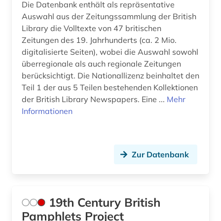
Die Datenbank enthält als repräsentative
archäologie (2)
Auswahl aus der Zeitungssammlung der British
Library die Volltexte von 47 britischen
argentinien (2)
Zeitungen des 19. Jahrhunderts (ca. 2 Mio.
digitalisierte Seiten), wobei die Auswahl sowohl
arktis (1)
überregionale als auch regionale Zeitungen
armeezeitungen (1)
berücksichtigt. Die Nationallizenz beinhaltet den
Teil 1 der aus 5 Teilen bestehenden Kollektionen
armenien (west) (1)
der British Library Newspapers. Eine ...
Mehr
Informationen
artik (1)
artikel (1)
artikelsuche (3)
Zur Datenbank
asch (1)
asean (1)
19th Century British
Pamphlets Project
asien (6)