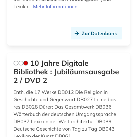
amt (1)
Kanada (25)
Lexiko...
Mehr Informationen
amtliche informationen (1)
Korea (7)
amtliche publikation (1)
Kroatien (18)
Zur Datenbank
amtliche statistik (1)
Lettland (9)
amtliche veröffentlichung (1)
Liechtenstein (5)
10 Jahre Digitale
amtsblatt (3)
Litauen (9)
Bibliothek : Jubiläumsausgabe
2 / DVD 2
amtsdrucksache (2)
Luxemburg (6)
amtsgericht (1)
Makedonien (7)
Enth. die 17 Werke DB012 Die Religion in
Geschichte und Gegenwart DB027 In medias
amtssprachen (1)
Mecklenburg-Vorpommern (16)
res DB028 Dürer: Das Gesamtwerk DB036
Wörterbuch der deutschen Umgangssprache
amtsträger (1)
Mittelamerika (22)
DB037 Lexikon der Weltarchitektur DB039
Deutsche Geschichte von Tag zu Tag DB043
angewandte wissenschaft (1)
Moldawien (6)
Lexikon der Kunst DB061