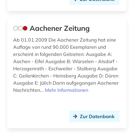
bachelorarbeit (3)
bad kissingen (1)
baden (2)
Aachener Zeitung
baden (baden) (1)
Ab 01.01.2009 Die Aachener Zeitung hat eine
Auflage von rund 90.000 Exemplaren und
baden-württemberg (21)
erscheint in folgenden Gebieten: Ausgabe A:
Aachen - Eifel Ausgabe B: Würselen - Alsdorf -
badische landesbibliothek (3)
Herzogenrath - Eschweiler - Stolberg Ausgabe
balkanromanistik (1)
C: Geilenkirchen - Heinsberg Ausgabe D: Düren
Ausgabe E: Jülich Darin aufgegangen Aachener
baltikum (2)
Nachrichten...
Mehr Informationen
baltistik (1)
bamberg (3)
Zur Datenbank
bangkok (1)