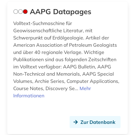
bangladesch (2)
AAPG Datapages
bankarchiv (1)
Volltext-Suchmaschine für
bankenstatistik (1)
Geowissenschaftliche Literatur, mit
Schwerpunkt auf Erdölgeologie. Artikel der
barcelona (2)
American Association of Petroleum Geologists
barock (1)
und über 40 regionale Verlage. Wichtige
Publikationen sind aus folgenden Zeitschriften
barßel (1)
im Volltext verfügbar: AAPG Bulletin, AAPG
Non-Technical and Memorials, AAPG Special
basel (3)
Volumes, Archie Series, Computer Applications,
bauwesen (1)
Course Notes, Discovery Se...
Mehr
Informationen
bayerisch-schwaben (2)
bayerische staatsbibliothek (6)
Zur Datenbank
bayerische staatsbibliothek münchen (1)