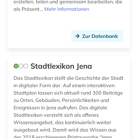
erstellen, teilen und gemeinsam bearbeiten, die
alternativbewegung (1)
Griechenland (2)
als Präsent...
Mehr Informationen
altertum (3)
Griechenland (Altertum) (1)
altertumswissenschaft (4)
Großbritannien (83)
Zur Datenbank
altes buch (9)
Hamburg (12)
altokzitanisch (1)
Hessen (28)
Stadtlexikon Jena
alttürkisch (1)
Irland (16)
Das Stadtlexikon stellt die Geschichte der Stadt
amerika (10)
Island (5)
in digitaler Form dar. Auf einem interaktiven
amerikanisches englisch (4)
Israel (19)
Stadtplan lassen sich aktuell rund 300 Beiträge
zu Orten, Gebäuden, Persönlichkeiten und
amerikanisches judentum (1)
Italien (38)
Ereignissen in Jena aufrufen. Das digitale
Stadtlexikon versteht sich als offenes
amerikanistik (1)
Japan (11)
Wissensangebot, das kontinuierlich weiter
amsterdam (1)
Jugoslawien (7)
ausgebaut wird. Damit wird das Wissen aus
der 2018 erschienenen Printausgabe "Jena