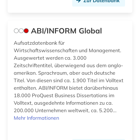
Zur Datenbank
bibliographie 1998 - 2000 (1)
bibliographie bis 1900 (1)
ABI/INFORM Global
bibliometrie (4)
Aufsatzdatenbank für
biblioteca de catalunya (1)
Wirtschaftswissenschaften und Management.
Ausgewertet werden ca. 3.000
biblioteca nacional (3)
Zeitschriftentitel, überwiegend aus dem anglo-
biblioteca nacional de españa (1)
amerikan. Sprachraum, aber auch deutsche
Titel. Von diesen sind ca. 1.900 Titel im Volltext
bibliothek (31)
enthalten. ABI/INFORM bietet darüberhinaus
18.000 ProQuest Business Dissertations im
bibliothek der hansestadt lübeck (1)
Volltext, ausgedehnte Informationen zu ca.
bibliotheken (3)
200.000 Unternehmen weltweit, ca. 5.200...
Mehr Informationen
bibliotheksbenutzung (1)
bibliotheksbestand (2)