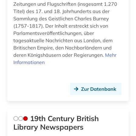
Zeitungen und Flugschriften (insgesamt 1.270
arbeitssicherheit (1)
Suedosteuropa (22)
Titel) des 17. und 18. Jahrhunderts aus der
Sammlung des Geistlichen Charles Burney
arbeitssicherheitsrecht (1)
Thueringen (11)
(1757-1817). Der Inhalt erstreckt sich von
arbeitssoziologie (1)
Tschechische Republik (14)
Parlamentsveröffentlichungen, über
tagesaktuelle Nachrichten aus London, dem
architektur (5)
Tuerkei (12)
Britischen Empire, den Nachbarländern und
deren Königshäusern oder Regierungen.
Mehr
architekturgeschichte (1)
USA (89)
Informationen
archiv (37)
Ukraine (17)
archiv der new york times (1)
Ungarn (21)
Zur Datenbank
archivalien (2)
Vatikanstadt (2)
archive (2)
Zypern (1)
19th Century British
archivierung (2)
Library Newspapers
archivwesen (1)