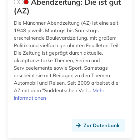
Abendzeitung: Die ist gut
betriebssystem (1)
(AZ)
betriebsverfassungsrecht (1)
Die Münchner Abendzeitung (AZ) ist eine seit
1948 jeweils Montags bis Samstags
betriebswirtschaft (3)
erscheinende Boulevardzeitung. mit großem
betriebswirtschaftslehre (2)
Politik-und vielfach gerühmten Feuilleton-Teil.
Die Zeitung ist geprägt durch aktuelle,
bevölkerung (2)
akzeptanzstarke Themen, Serien und
Serviceelemente sowie Sport. Samstags
bevölkerungsentwicklung (1)
erscheint sie mit Beilagen zu den Themen
bewusstsein (1)
Automobil und Reisen. Seit 2009 arbeitet die
AZ mit dem "Süddeutschen Verl...
Mehr
bezeichnungslehre (1)
Informationen
bezugsquelle (1)
bhutan (1)
Zur Datenbank
bibiografie 1472-1700 (1)