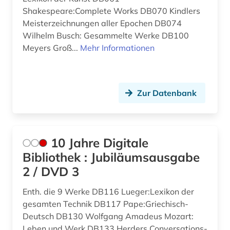
angewandte wissenschaften (1)
Monaco (1)
Shakespeare:Complete Works DB070 Kindlers
Meisterzeichnungen aller Epochen DB074
anglistik (3)
Montenegro (7)
Wilhelm Busch: Gesammelte Werke DB100
Meyers Groß...
Mehr Informationen
anglo-amerikanische beziehungen (1)
Niederlande (26)
anhörung (1)
Niedersachsen (32)
anlagenbau (1)
Nordamerika (14)
Zur Datenbank
anleitung (1)
Nordrhein-Westfalen (24)
anpassung (1)
Norwegen (11)
10 Jahre Digitale
Bibliothek : Jubiläumsausgabe
antarktis (1)
Oesterreich (82)
2 / DVD 3
anthologie (3)
Osmanisches Reich (3)
Enth. die 9 Werke DB116 Lueger:Lexikon der
anthropogene klimaänderung (1)
Ostasien (21)
gesamten Technik DB117 Pape:Griechisch-
Deutsch DB130 Wolfgang Amadeus Mozart:
anthropologie (2)
Osteuropa (40)
Leben und Werk DB133 Herders Conversations-