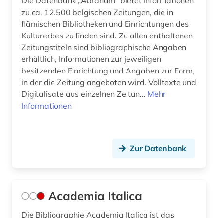
Die Datenbank „Abraham“ bietet Informationen
bild motiv (1)
zu ca. 12.500 belgischen Zeitungen, die in
bildarchiv (3)
flämischen Bibliotheken und Einrichtungen des
Kulturerbes zu finden sind. Zu allen enthaltenen
bildbearbeitung (2)
Zeitungstiteln sind bibliographische Angaben
erhältlich, Informationen zur jeweiligen
bilddatenbank (17)
besitzenden Einrichtung und Angaben zur Form,
bildende kunst (1)
in der die Zeitung angeboten wird. Volltexte und
Digitalisate aus einzelnen Zeitun...
Mehr
bilder (1)
Informationen
bildliche darstellung (1)
bildnis (4)
Zur Datenbank
bildsammlung (1)
bildung (14)
Academia Italica
bildungsangebot (1)
Die Bibliographie Academia Italica ist das