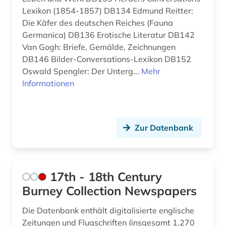
antifaschismus (1)
Ostmitteleuropa (7)
Lexikon (1854-1857) DB134 Edmund Reitter:
Die Käfer des deutschen Reiches (Fauna
antiheld (1)
Palaestina (3)
Germanica) DB136 Erotische Literatur DB142
Van Gogh: Briefe, Gemälde, Zeichnungen
antike (4)
Polen (18)
DB146 Bilder-Conversations-Lexikon DB152
antike religionen (1)
Oswald Spengler: Der Unterg...
Mehr
Portugal (12)
Informationen
antiquariat (12)
Rheinland-Pfalz (16)
antisemitismus (2)
Roemisches Reich (2)
Zur Datenbank
anzeiger (1)
Rumänien (12)
aphorismus (1)
Russland, Sowjetunion (57)
17th - 18th Century
arabisch (11)
Saarland (10)
Burney Collection Newspapers
arabische literatur (2)
Sachsen (19)
Die Datenbank enthält digitalisierte englische
arabische philosophie (1)
Sachsen-Anhalt (9)
Zeitungen und Flugschriften (insgesamt 1.270