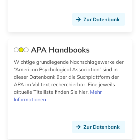
pharmazie (10)
philosophie (1)
Zur Datenbank
politikwissenschaft (1)
politische psychologie (2)
APA Handbooks
politische wissenschaft (1)
Wichtige grundlegende Nachschlagewerke der
posttraumatische belastungsstörung (1)
“American Psychological Association” sind in
dieser Datenbank über die Suchplattform der
posttraumatisches stresssyndrom (1)
APA im Volltext recherchierbar. Eine jeweils
aktuelle Titelliste finden Sie hier.
Mehr
preprint (1)
Informationen
psychiatrie (3)
psychische belastung (1)
Zur Datenbank
psychoanalyse (1)