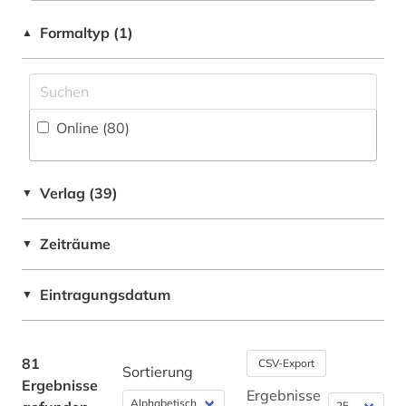
geschichte (1)
USA (1)
Formaltyp (1)
▲
geschichte 1700-1900 (1)
geschichte der naturwissenschaften (1)
gesundheitsförderung (1)
Online (80
)
gesundheitswesen (3)
gesundheitswissenschaften (1)
Verlag (39)
▼
großbritannien (1)
Zeiträume
▼
handbuch (1)
Eintragungsdatum
▼
historischer materialismus (1)
impact faktoren (1)
81
CSV-Export
Sortierung
informationskompetenz (1)
Ergebnisse
Ergebnisse