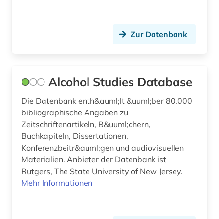
kritische theorie (1)
kunsttherapie (1)
Zur Datenbank
lehrerausbildung (1)
lernförderung (1)
Alcohol Studies Database
lernumgebung (1)
Die Datenbank enth&auml;lt &uuml;ber 80.000
literatur (1)
bibliographische Angaben zu
management (1)
Zeitschriftenartikeln, B&uuml;chern,
Buchkapiteln, Dissertationen,
marxismus (1)
Konferenzbeitr&auml;gen und audiovisuellen
Materialien. Anbieter der Datenbank ist
medienkompetenz (1)
Rutgers, The State University of New Jersey.
Mehr Informationen
medienwissenschaft (1)
medizin (8)