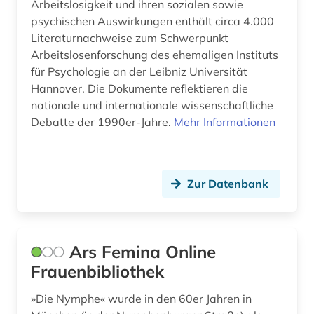
Arbeitslosigkeit und ihren sozialen sowie
symbol (1)
psychischen Auswirkungen enthält circa 4.000
Literaturnachweise zum Schwerpunkt
technik (1)
Arbeitslosenforschung des ehemaligen Instituts
für Psychologie an der Leibniz Universität
test (1)
Hannover. Die Dokumente reflektieren die
theologie (1)
nationale und internationale wissenschaftliche
Debatte der 1990er-Jahre.
Mehr Informationen
trauma (1)
umweltwissenschaften (1)
Zur Datenbank
verzeichnis (1)
vorschulerziehung (1)
wirtschaftswissenschaften (4)
Ars Femina Online
Frauenbibliothek
wissenschaft (1)
»Die Nymphe« wurde in den 60er Jahren in
wissenschaftspublizistik (1)