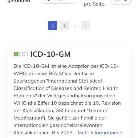
gefunden
inklusion &lt;soziologie&gt; (1)
pro Seite:
japan (1)
1
2
…
4
jugendhilfe (1)
karl philipp moritz (1)
kindertagesstätte (1)
ICD-10-GM
klassifikation (1)
Die ICD-10-GM ist eine Adaption der ICD-10-
WHO, der vom BfArM ins Deutsche
klassik (1)
übertragenen "International Statistical
Classification of Diseases and Related Health
kleinkindpädagogik (1)
Problems" der Weltgesundheitsorganisation
krankenpflege (2)
WHO (die Ziffer 10 bezeichnet die 10. Revision
der Klassifikation, GM bedeutet "German
krankheit (1)
Modification"). Sie gehört zur Familie der
internationalen gesundheitsrelevanten
kriminologie (1)
Klassifikationen. Bis 2003...
Mehr Informationen