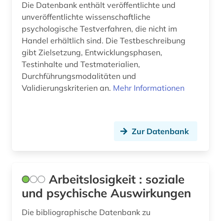
Die Datenbank enthält veröffentlichte und
sozialforschung (1)
unveröffentlichte wissenschaftliche
psychologische Testverfahren, die nicht im
sozialmanagement (1)
Handel erhältlich sind. Die Testbeschreibung
sozialpolitik (1)
gibt Zielsetzung, Entwicklungsphasen,
Testinhalte und Testmaterialien,
sozialpsychologie (2)
Durchführungsmodalitäten und
Validierungskriterien an.
Mehr Informationen
sozialverwaltung (1)
sozialwissenschaften (5)
Zur Datenbank
soziologie (1)
sportwissenschaft (1)
statistik (1)
Arbeitslosigkeit : soziale
und psychische Auswirkungen
sturm und drang (1)
Die bibliographische Datenbank zu
sucht (1)