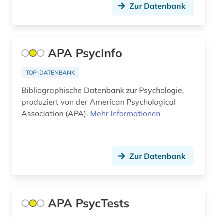
Zur Datenbank
rehabilitation (1)
religion (1)
repositorium (1)
APA PsycInfo
repository (2)
TOP-DATENBANK
richtlinie (1)
Bibliographische Datenbank zur Psychologie,
produziert von der American Psychological
sammlung (2)
Association (APA).
Mehr Informationen
schriftverkehr (1)
schulberatung (1)
Zur Datenbank
scientific collaboration (1)
sinnbild (1)
APA PsycTests
sonderpädagogik (2)