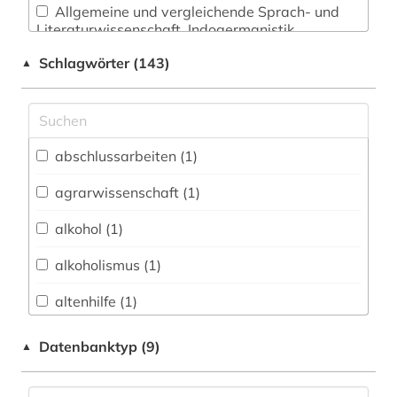
Allgemeine und vergleichende Sprach- und
Literaturwissenschaft. Indogermanistik.
Außereuropäische Sprachen und Literaturen (7)
Schlagwörter (143)
▲
Anglistik. Amerikanistik (5)
Archäologie (2)
Architektur, Bauingenieur- und
abschlussarbeiten (1)
Vermessungswesen (3)
agrarwissenschaft (1)
Biologie, Biotechnologie (13)
alkohol (1)
Buch- und Bibliothekswesen,
Informationswissenschaft (3)
alkoholismus (1)
Chemie und Pharmazie (11)
altenhilfe (1)
Elektrotechnik, Elektronik, Nachrichtentechnik
arbeitplatz (1)
Datenbanktyp (9)
▲
(3)
behindertenpädagogik (1)
Energietechnik (3)