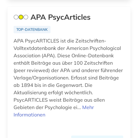
psychologe (1)
APA PsycArticles
psychologie (26)
TOP-DATENBANK
psychologische diagnostik (1)
APA PsycARTICLES ist die Zeitschriften-
psychotherapeut (1)
Volltextdatenbank der American Psychological
Association (APA). Diese Online-Datenbank
ptsd (1)
enthält Beiträge aus über 100 Zeitschriften
publikationen (1)
(peer reviewed) der APA und anderer führender
Verlage/Organisationen. Erfasst sind Beiträge
publikationsserver (1)
ab 1894 bis in die Gegenwart. Die
Aktualisierung erfolgt wöchentlich.
pädagogik (2)
PsycARTICLES weist Beiträge aus allen
quelle (1)
Gebieten der Psychologie ei...
Mehr
Informationen
recht (1)
rechtswissenschaft (2)