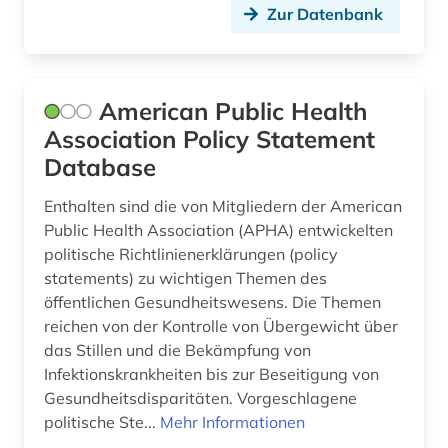
methode (1)
Zur Datenbank
musikwissenschaft (1)
muße (1)
American Public Health
nachlass (1)
Association Policy Statement
Database
naturwissenschaften (5)
Enthalten sind die von Mitgliedern der American
neuropsychiatrie (1)
Public Health Association (APHA) entwickelten
politische Richtlinienerklärungen (policy
neurowissenschaft (1)
statements) zu wichtigen Themen des
open access (4)
öffentlichen Gesundheitswesens. Die Themen
reichen von der Kontrolle von Übergewicht über
open science (1)
das Stillen und die Bekämpfung von
Infektionskrankheiten bis zur Beseitigung von
pflege (1)
Gesundheitsdisparitäten. Vorgeschlagene
pflegewissenschaft (3)
politische Ste...
Mehr Informationen