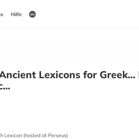
te
Hilfe
EN
Ancient Lexicons for Greek... 
...
sh Lexicon (hosted at Perseus)