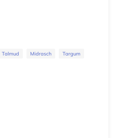
Talmud
Midrasch
Targum