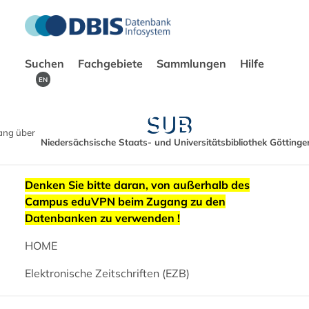
Suchen
Fachgebiete
Sammlungen
Hilfe
EN
ang über
Niedersächsische Staats- und Universitätsbibliothek Göttinge
Denken Sie bitte daran, von außerhalb des
Campus eduVPN beim Zugang zu den
Datenbanken zu verwenden !
HOME
Elektronische Zeitschriften (EZB)