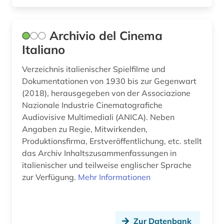
geschichte der romanistik (1)
geschichtswissenschaft (1)
Archivio del Cinema
Italiano
gesundheit &amp; ernährung (1)
giacomo (1)
Verzeichnis italienischer Spielfilme und
Dokumentationen von 1930 bis zur Gegenwart
giovanni (1)
(2018), herausgegeben von der Associazione
Nazionale Industrie Cinematografiche
grammatik (10)
Audiovisive Multimediali (ANICA). Neben
Angaben zu Regie, Mitwirkenden,
griechisch (2)
Produktionsfirma, Erstveröffentlichung, etc. stellt
gustave (1)
das Archiv Inhaltszusammenfassungen in
italienischer und teilweise englischer Sprache
góngora y argote (1)
zur Verfügung.
Mehr Informationen
handschrift (3)
heiliger (1)
Zur Datenbank