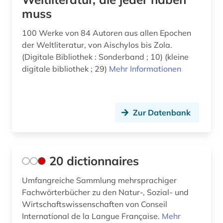
buch (1)
muss
buchhandel (4)
100 Werke von 84 Autoren aus allen Epochen
buchmalerei (1)
der Weltliteratur, von Aischylos bis Zola.
(Digitale Bibliothek : Sonderband ; 10) (kleine
bündnerromanisch (1)
digitale bibliothek ; 29)
Mehr Informationen
calderón (1)
calderón de la barca, pedro | schriftsteller;
geistlicher; dramatiker; librettist; lyriker;
Zur Datenbank
schriftsteller (1)
canada (1)
20 dictionnaires
charles (1809-1882) (1)
Umfangreiche Sammlung mehrsprachiger
chemie (5)
Fachwörterbücher zu den Natur-, Sozial- und
chinesisch (3)
Wirtschaftswissenschaften von Conseil
International de la Langue Française.
Mehr