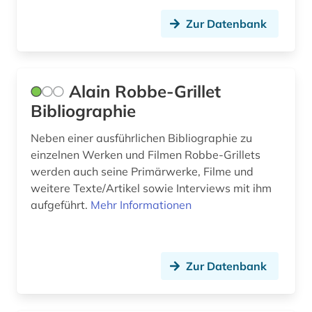
Zur Datenbank
forschungsprojekt (1)
fotografie (1)
francesco (1)
Alain Robbe-Grillet
Bibliographie
frankokanadisch (2)
Neben einer ausführlichen Bibliographie zu
frankreich (31)
einzelnen Werken und Filmen Robbe-Grillets
frankreich <nord> (1)
werden auch seine Primärwerke, Filme und
weitere Texte/Artikel sowie Interviews mit ihm
frankreich zeitung (1)
aufgeführt.
Mehr Informationen
französisch (82)
französische literatur (3)
Zur Datenbank
französischer bibliothekenverbund (1)
französisches sprachgebiet (1)