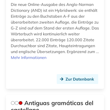
geschichte 1606-1935 (1)
Die neue Online-Ausgabe des Anglo-Norman
Dictionary (AND) ist ein Hybridwerk: sie enthält
geschichte 1680-1790 (1)
Einträge zu den Buchstaben A-F aus der
geschichte 1694-1935 (1)
überarbeiteten zweiten Auflage, die Einträge zu
G-Z sind auf dem Stand der ersten Auflage. Das
geschichte 1700-1800 (1)
Wörterbuch wird kontinuierlich weiter
überarbeitet. 22.000 Einträge 120.000 Zitate
geschichte 1741 - 1927 (1)
Durchsuchbar sind Zitate, Haupteintragungen
und englische Übersetzungen. Ergänzend zum ...
geschichte 1751-1772 (1)
Mehr Informationen
geschichte 1789-1870 (1)
geschichte 1789-1960 (2)
Zur Datenbank
geschichte 1790-1920 (1)
geschichte 1800-1950 (1)
Antiguas gramáticas del
geschichte 1807-1929 (1)
castellano