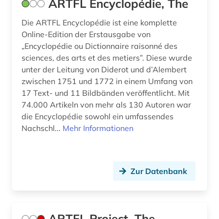
ARTFL Encyclopédie, The
inka (1)
Die ARTFL Encyclopédie ist eine komplette
internationale verflechtung (1)
Online-Edition der Erstausgabe von
„Encyclopédie ou Dictionnaire raisonné des
internetportal (1)
sciences, des arts et des metiers”. Diese wurde
unter der Leitung von Diderot und d’Alembert
irland / literatur / irisch (1)
zwischen 1751 und 1772 in einem Umfang von
italia (1)
17 Text- und 11 Bildbänden veröffentlicht. Mit
74.000 Artikeln von mehr als 130 Autoren war
italianistik (59)
die Encyclopédie sowohl ein umfassendes
Nachschl...
Mehr Informationen
italien (17)
italienisch (69)
italienische dialekte (1)
Zur Datenbank
italienische kunstgeschichte (1)
italienische literatur (1)
ARTFL Project, The