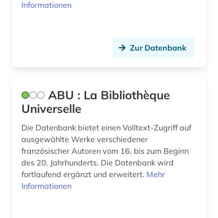
christentum (1)
Informationen
chrétien de troyes (1)
comédie française (1)
Zur Datenbank
corneille (1)
dante (4)
ABU : La Bibliothèque
dante <alighieri> (1)
Universelle
dante alighieri (2)
Die Datenbank bietet einen Volltext-Zugriff auf
ausgewählte Werke verschiedener
darstellende kunst (1)
französischer Autoren vom 16. bis zum Beginn
darwin, charles | naturwissenschaftler;
des 20. Jahrhunderts. Die Datenbank wird
biologe; geologe (1)
fortlaufend ergänzt und erweitert.
Mehr
Informationen
dauphiné (1)
de inventoribus rerum (1)