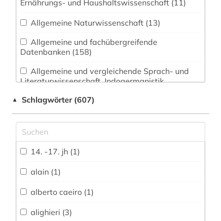
Ernährungs- und Haushaltswissenschaft (11)
Allgemeine Naturwissenschaft (13)
Allgemeine und fachübergreifende
Datenbanken (158)
Allgemeine und vergleichende Sprach- und
Literaturwissenschaft. Indogermanistik.
Außereuropäische Sprachen und Literaturen
Schlagwörter (607)
▲
(107)
Anglistik. Amerikanistik (124)
Archäologie (19)
14. -17. jh (1)
Architektur, Bauingenieur- und
Vermessungswesen (14)
alain (1)
Biologie, Biotechnologie (8)
alberto caeiro (1)
Buch- und Bibliothekswesen,
alighieri (3)
Informationswissenschaft (22)