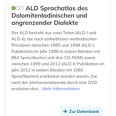
ALD Sprachatlas des
frauenbewegung (1)
Dolomitenladinischen und
frauenforschung (1)
angrenzender Dialekte
frauenliteratur (1)
Der ALD besteht aus zwei Teilen (ALD-I und
ALD-II), die nach einheitlichen methodischen
fremdsprache (3)
Prinzipien zwischen 1985 und 1998 (ALD-I:
Publikation im Jahr 1998 in sieben Bänden mit
fremdsprachenlernen (1)
884 Sprachkarten und drei CD-ROM) sowie
fremdwort (1)
zwischen 1999 und 2012 (ALD-II: Publikation im
Jahr 2012 in sieben Bänden mit 1066
futurismus (1)
Sprachkarten) erarbeitet worden waren. Die
nach der Jahrtausendwende durch eine DVD
fürstliche bibliothek corvey (1)
ersetzten drei...
Mehr Informationen
galicien (2)
galicisch (1)
Zur Datenbank