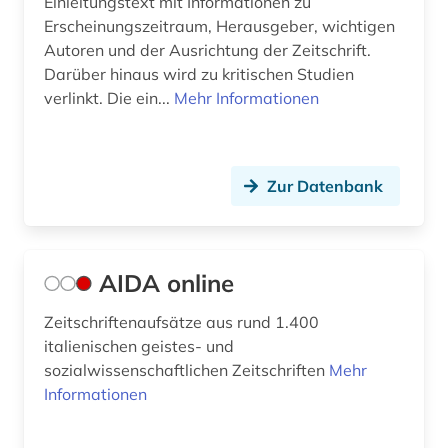
Einleitungstext mit Informationen zu
Erscheinungszeitraum, Herausgeber, wichtigen
fernsehen (2)
Autoren und der Ausrichtung der Zeitschrift.
Darüber hinaus wird zu kritischen Studien
feuilleton (1)
verlinkt. Die ein...
Mehr Informationen
fid (1)
fid darstellende kunst (1)
Zur Datenbank
fid romanistik (2)
film (5)
AIDA online
filmgeschichte (1)
finnisch (1)
Zeitschriftenaufsätze aus rund 1.400
italienischen geistes- und
flaubert (1)
sozialwissenschaftlichen Zeitschriften
Mehr
Informationen
flugschrift (2)
forschung (1)