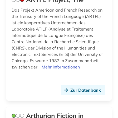
italiensch (1)
Das Projekt American and French Research on
the Treasury of the French Language (ARTFL)
japan (1)
ist ein kooperatives Unternehmen des
japanisch (3)
Laboratoire ATILF (Analyse et Traitement
Informatique de la Langue Française) des
jean (1)
Centre National de la Recherche Scientifique
(CNRS), der Division of the Humanities und
jiddisch (1)
Electronic Text Services (ETS) der University of
Chicago. Es wurde 1982 in Zusammenarbeit
judenspanisch (1)
zwischen der...
Mehr Informationen
judenverfolgung (2)
jugendliteratur (2)
Zur Datenbank
jules (1)
jüdische studien (2)
Arthurian Fiction in
kaiser (1)