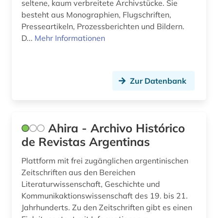
seltene, kaum verbreitete Archivstücke. Sie
besteht aus Monographien, Flugschriften,
englische literatur (1)
Presseartikeln, Prozessberichten und Bildern.
enzyklopädie (11)
D...
Mehr Informationen
erlebnisbericht (2)
ethnologie (1)
Zur Datenbank
etymologie (5)
europa (5)
Ahira - Archivo Histórico
fachdidaktik (13)
de Revistas Argentinas
fachgeschichte (2)
Plattform mit frei zugänglichen argentinischen
Zeitschriften aus den Bereichen
fachliteratur (1)
Literaturwissenschaft, Geschichte und
fachportal (1)
Kommunikaktionswissenschaft des 19. bis 21.
Jahrhunderts. Zu den Zeitschriften gibt es einen
fernando pessoa (1)