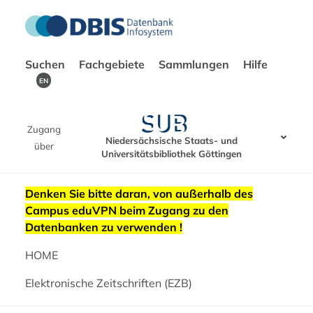
Suchen
Fachgebiete
Sammlungen
Hilfe
EN
Zugang
Niedersächsische Staats- und
über
Universitätsbibliothek Göttingen
Denken Sie bitte daran, von außerhalb des
Campus eduVPN beim Zugang zu den
Datenbanken zu verwenden !
HOME
Elektronische Zeitschriften (EZB)