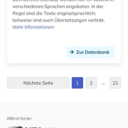
verschiedenen Sprachen angeboten. In der
kulturgeschichte (1)
Regel sind die Texte originalsprachlich;
teilweise sind auch Übersetzungen verlinkt.
kulturwissenschaften (54)
Mehr Informationen
kunst (4)
kunstgeschichte (4)
Zur Datenbank
kunstmusik (1)
kurzfilm (1)
käthe (1)
Nächste Seite
1
2
…
21
ladinisch (1)
landeskunde (33)
latein (5)
DBIS ist Teil der
lateinamerika (21)