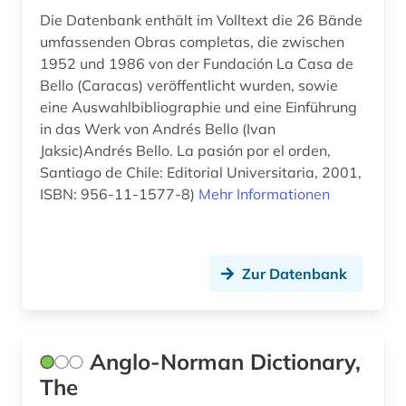
geschichte 1300-1600 (3)
Die Datenbank enthält im Volltext die 26 Bände
geschichte 1300-1900 (2)
umfassenden Obras completas, die zwischen
1952 und 1986 von der Fundación La Casa de
geschichte 1350-1500 (1)
Bello (Caracas) veröffentlicht wurden, sowie
eine Auswahlbibliographie und eine Einführung
geschichte 1450-1700 (1)
in das Werk von Andrés Bello (Ivan
Jaksic)Andrés Bello. La pasión por el orden,
geschichte 1450-1912 (1)
Santiago de Chile: Editorial Universitaria, 2001,
geschichte 1495-1992 (1)
ISBN: 956-11-1577-8)
Mehr Informationen
geschichte 1500-1600 (1)
geschichte 1500-1680 (1)
Zur Datenbank
geschichte 1500-2014 (1)
geschichte 1600 - 2000 (1)
Anglo-Norman Dictionary,
geschichte 1600-1700 (2)
The