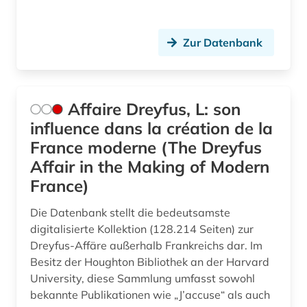
edition (1)
Zur Datenbank
einführung (2)
einsprachiges wörterbuch (1)
elektronische bibliothek (1)
Affaire Dreyfus, L: son
influence dans la création de la
elektronische publikation (1)
France moderne (The Dreyfus
elektronische ressource (1)
Affair in the Making of Modern
France)
elektronische zeitschrift (6)
Die Datenbank stellt die bedeutsamste
elektronisches buch (19)
digitalisierte Kollektion (128.214 Seiten) zur
elektronisches publizieren (1)
Dreyfus-Affäre außerhalb Frankreichs dar. Im
Besitz der Houghton Bibliothek an der Harvard
england (1)
University, diese Sammlung umfasst sowohl
bekannte Publikationen wie „J’accuse“ als auch
englisch (35)