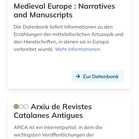
Medieval Europe : Narratives
kalabresisch (1)
and Manuscripts
kanada (1)
Die Datenbank liefert Informationen zu den
Erzählungen der mittelalterlichen Artusepik und
kanon (1)
den Handschriften, in denen sie in Europa
karibik (4)
verbreitet wurde.
Mehr Informationen
karibik-literatur (1)
katalanien (1)
Zur Datenbank
katalanisch (2)
katalanistik (1)
Arxiu de Revistes
katalog (8)
Catalanes Antigues
katalonien (2)
ARCA ist ein Internetportal, in dem die
wichtigsten Veröffentlichungen der
katholische kirche (1)