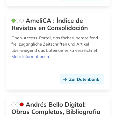
galicisch-portugiesisch (2)
galloromanisch (1)
AmeliCA : Índice de
galloromanistik (66)
Revistas en Consolidación
gedenktag (1)
Open-Access-Portal, das fächerübergreifend
geisteswissenschaften (23)
frei zugängliche Zeitschriften und Artikel
überwiegend aus Lateinamerika verzeichnet.
gelehrtenkorrespondenz (1)
Mehr Informationen
geologie (1)
germanistik (5)
Zur Datenbank
geschichte (33)
geschichte &lt;1475-1700&gt; (1)
Andrés Bello Digital:
geschichte &lt;1550-1921&gt; (1)
Obras Completas, Bibliografia