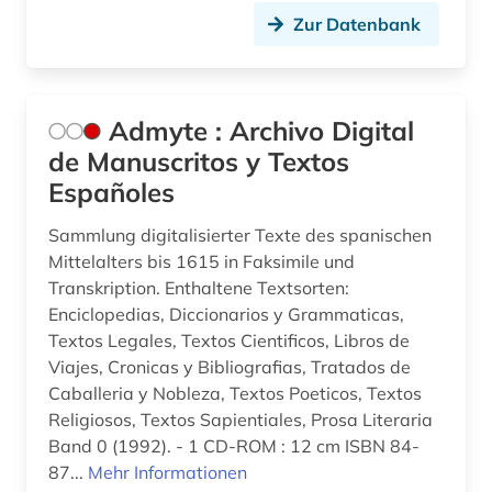
denkmal (1)
Zur Datenbank
deutsch (35)
deutsche philologie (1)
Admyte : Archivo Digital
de Manuscritos y Textos
dialekt (1)
Españoles
dialektologie (2)
Sammlung digitalisierter Texte des spanischen
dichtung (1)
Mittelalters bis 1615 in Faksimile und
Transkription. Enthaltene Textsorten:
didaktik (2)
Enciclopedias, Diccionarios y Grammaticas,
die rougon-macquart (1)
Textos Legales, Textos Cientificos, Libros de
Viajes, Cronicas y Bibliografias, Tratados de
digital humanities (1)
Caballeria y Nobleza, Textos Poeticos, Textos
Religiosos, Textos Sapientiales, Prosa Literaria
digitalisat (1)
Band 0 (1992). - 1 CD-ROM : 12 cm ISBN 84-
87...
Mehr Informationen
digitalisierung (1)