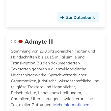
dissertation (3)
divina commedia (3)
Zur Datenbank
dokumentarfilm (1)
dokumentation (1)
Admyte III
dolmetschen (1)
Sammlung von 290 altspanischen Texten und
drama (7)
Handschriften bis 1615 in Faksimile und
Transkription. Zu den dokumentierten
dresden (2)
Textsorten gehören u.a. enzyklopädische
Nachschlagewerke, Sprachwörterbücher,
dreyfus-affäre (1)
Grammatiken, juristische, wissenschaftliche und
religiöse Traktate und Handbücher,
drittes reich (2)
Reiseberichte, Lebensbeschreibungen,
druckwerk (7)
Chroniken, Übersetzungen sowie literarische
Texte aller Gattungen.
Mehr Informationen
dänisch (2)