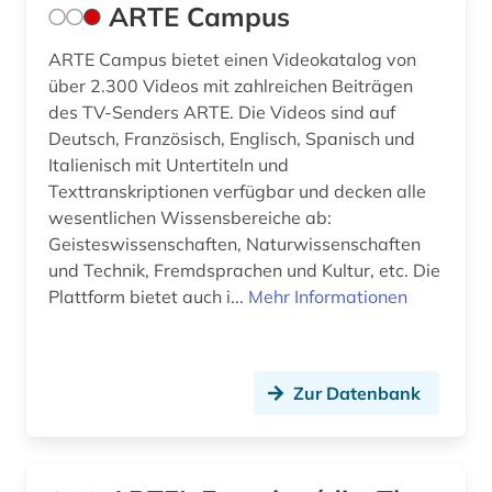
ARTE Campus
iberoamerika (2)
ARTE Campus bietet einen Videokatalog von
iberoromanisch (1)
über 2.300 Videos mit zahlreichen Beiträgen
iberoromanistik (54)
des TV-Senders ARTE. Die Videos sind auf
Deutsch, Französisch, Englisch, Spanisch und
il decamerone (1)
Italienisch mit Untertiteln und
Texttranskriptionen verfügbar und decken alle
indien (1)
wesentlichen Wissensbereiche ab:
Geisteswissenschaften, Naturwissenschaften
indigenes volk (1)
und Technik, Fremdsprachen und Kultur, etc. Die
indogermanische sprachen (1)
Plattform bietet auch i...
Mehr Informationen
indogermanistik (1)
informatik (1)
Zur Datenbank
informationswissenschaft (1)
ingenieurwissenschaften (1)