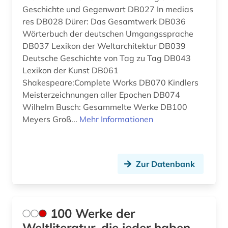
Geschichte und Gegenwart DB027 In medias
biografie (11)
Rumänien (5)
res DB028 Dürer: Das Gesamtwerk DB036
Wörterbuch der deutschen Umgangssprache
biographie (10)
Russland, Sowjetunion (1)
DB037 Lexikon der Weltarchitektur DB039
Deutsche Geschichte von Tag zu Tag DB043
biowissenschaften (1)
Schweden (1)
Lexikon der Kunst DB061
blaise (1)
Shakespeare:Complete Works DB070 Kindlers
Schweiz (8)
Meisterzeichnungen aller Epochen DB074
boccaccio (1)
Slowakei (1)
Wilhelm Busch: Gesammelte Werke DB100
Meyers Groß...
Mehr Informationen
bonaparte (familie) (1)
Spanien (52)
brief (2)
Suedamerika (21)
Zur Datenbank
briefsammlung (2)
Ungarn (1)
briefwechsel (1)
Vatikanstadt (1)
british national corpus (1)
100 Werke der
Weltliteratur, die jeder haben