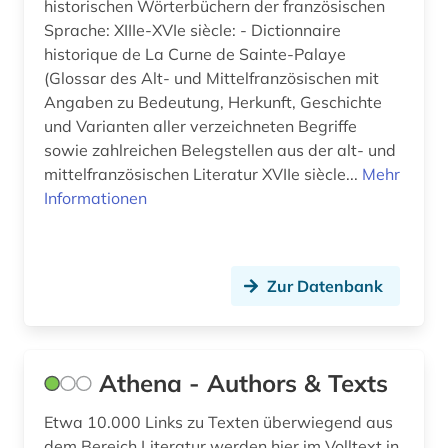
historischen Wörterbüchern der französischen
Sprache: XIIIe-XVIe siècle: - Dictionnaire
komödie (1)
historique de La Curne de Sainte-Palaye
konkordanz (3)
(Glossar des Alt- und Mittelfranzösischen mit
Angaben zu Bedeutung, Herkunft, Geschichte
korpus (5)
und Varianten aller verzeichneten Begriffe
sowie zahlreichen Belegstellen aus der alt- und
korpus (8)
mittelfranzösischen Literatur XVIIe siècle...
Mehr
Informationen
korpus <linguistik> (2)
kreolen (1)
kreolische sprachen (1)
Zur Datenbank
kritik (1)
kritische ausgabe (2)
Athena - Authors & Texts
kuenste (1)
Etwa 10.000 Links zu Texten überwiegend aus
kultur (5)
dem Bereich Literatur werden hier im Volltext in