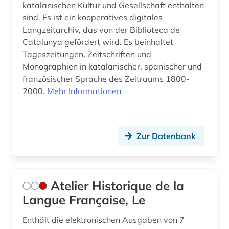
katalanischen Kultur und Gesellschaft enthalten
katholische kirche. sancta sedes (1)
sind. Es ist ein kooperatives digitales
Langzeitarchiv, das von der Biblioteca de
kinderliteratur (2)
Catalunya gefördert wird. Es beinhaltet
Tageszeitungen, Zeitschriften und
kino (2)
Monographien in katalanischer, spanischer und
französischer Sprache des Zeitraums 1800-
kirchenlatein (1)
2000.
Mehr Informationen
klassische philologie (1)
kognitive linguistik (1)
Zur Datenbank
kollokationswörterbuch (1)
kolonialismus (1)
Atelier Historique de la
kommentar (3)
Langue Française, Le
kommunikation (1)
Enthält die elektronischen Ausgaben von 7
kommunikationswissenschaft (1)