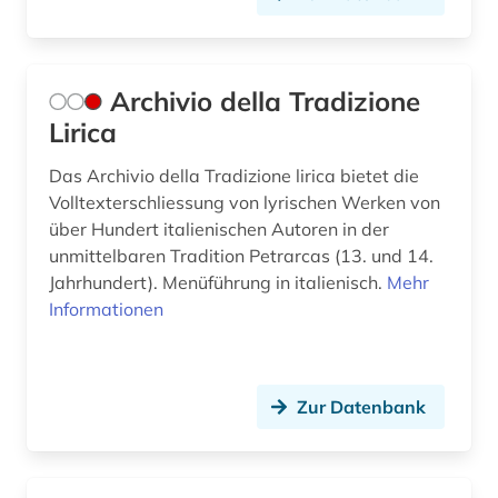
hispanistik (62)
hispanoamerikanisch (1)
Archivio della Tradizione
hispanos (1)
Lirica
historische lexikographie (3)
Das Archivio della Tradizione lirica bietet die
historische sprachwissenschaft (2)
Volltexterschliessung von lyrischen Werken von
über Hundert italienischen Autoren in der
hochschulschrift (3)
unmittelbaren Tradition Petrarcas (13. und 14.
Jahrhundert). Menüführung in italienisch.
Mehr
hochschulschriften (1)
Informationen
honoré de (1)
hugo (1)
Zur Datenbank
humanismus (4)
iberische halbinsel (2)