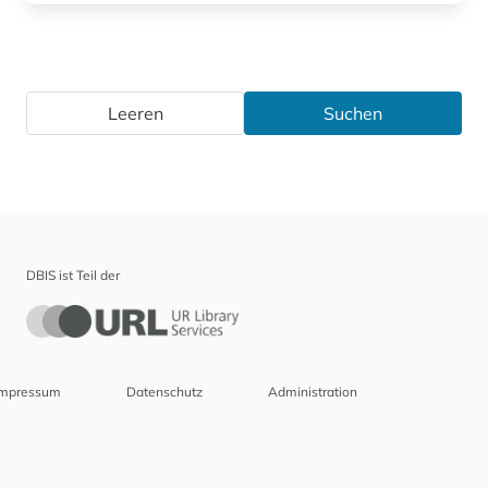
Leeren
Suchen
DBIS ist Teil der
Impressum
Datenschutz
Administration