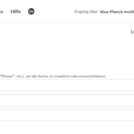
te
Hilfe
Zugang über
Max-Planck-Instit
EN
M
 '"Phrase"', etc.), um die Suche zu erweitern oder einzuschränken.