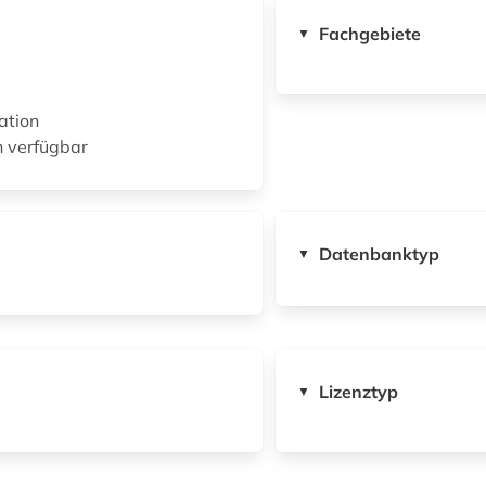
Fachgebiete
▼
ation
n verfügbar
Datenbanktyp
▼
Lizenztyp
▼