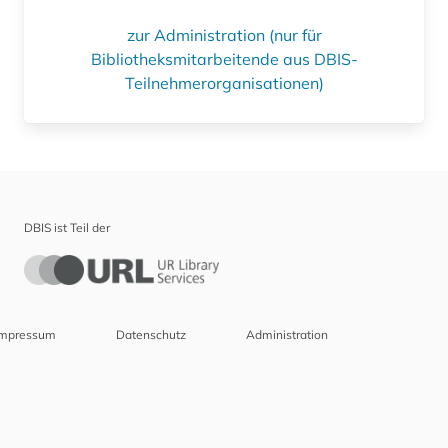
zur Administration (nur für
Bibliotheksmitarbeitende aus DBIS-
Teilnehmerorganisationen)
DBIS ist Teil der
Impressum
Datenschutz
Administration