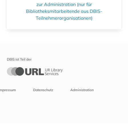
zur Administration (nur für
Bibliotheksmitarbeitende aus DBIS-
Teilnehmerorganisationen)
DBIS ist Teil der
Impressum
Datenschutz
Administration