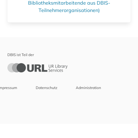
Bibliotheksmitarbeitende aus DBIS-
Teilnehmerorganisationen)
DBIS ist Teil der
Impressum
Datenschutz
Administration