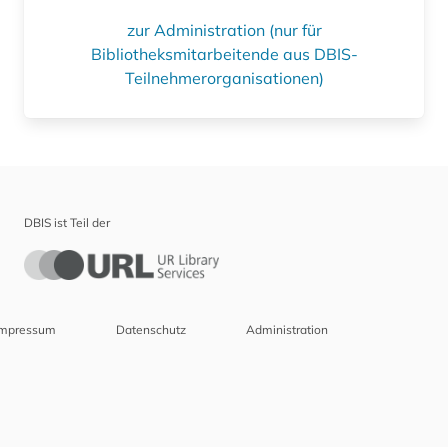
zur Administration (nur für
Bibliotheksmitarbeitende aus DBIS-
Teilnehmerorganisationen)
DBIS ist Teil der
Impressum
Datenschutz
Administration