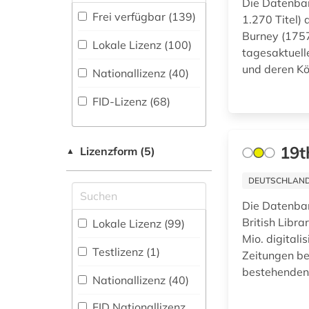
Die Datenban
abgeordnetenhaus
Energietechnik (39)
Buchhandelsverzeichnis
Frei verfügbar (139)
1.270 Titel)
(1)
(1
)
Burney (1757
Ethnologie (92)
Lokale Lizenz (100)
abgeordneter (6)
Disziplinäre
tagesaktuell
Forschungsdatenrepositorien
Geographie (101)
und deren K
Nationallizenz (40)
abolitionismus (1)
(3
)
Geowissenschaften
FID-Lizenz (68)
Disziplinäre
(37)
abraham (1)
Repositorien (2
)
Germanistik.
abrüstung (3)
Fachbibliographie
Niederlandistik.
19t
Lizenzform (5)
▲
(136
)
Skandinavistik (48)
abwanderung (1)
DEUTSCHLANDW
Faktendatenbank
Geschichte (465)
administrative
(150
)
service (1)
Die Datenban
Geschichte der
British Libra
Lokale Lizenz (99)
National-,
Pädagogik und des
adressbuch (23)
Mio. digital
Regionalbibliographie
Bildungswesens (4)
Testlizenz (1)
Zeitungen ber
(12
)
adressdatenbank (1)
bestehenden 
Nationallizenz (40)
Portal (104
)
Gesundheitswissenschaften
adressensammlung
(11)
(1)
FID Nationallizenz