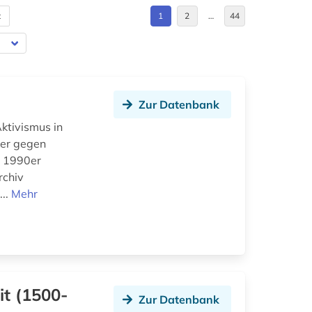
t
1
2
…
44
Zur Datenbank
ktivismus in
ker gegen
s 1990er
rchiv
...
Mehr
it (1500-
Zur Datenbank