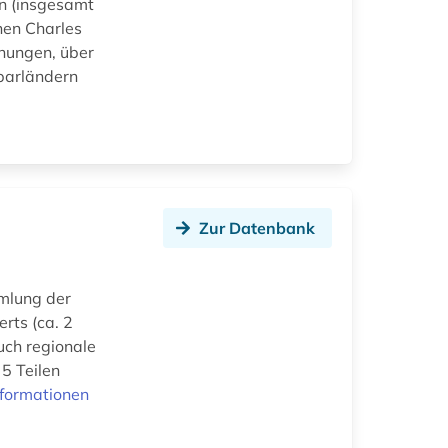
en (insgesamt
hen Charles
chungen, über
barländern
Zur Datenbank
mlung der
erts (ca. 2
uch regionale
 5 Teilen
nformationen