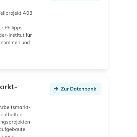
eilprojekt A03
r Philipps-
r-Institut für
fgenommen und
arkt-
Zur Datenbank
 Arbeitsmarkt-
 enthalten
hungsprojekten
 aufgebaute
tionen