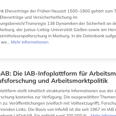
k Eheverträge der Frühen Neuzeit 1500–1800 gehört zum T
Eheverträge und Versicherheitlichung im
ungsbereich/Transregio 138 Dynamiken der Sicherheit an de
Marburg, der Justus-Liebig-Universität Gießen sowie am Herde
Ostmitteleuropaforschung in Marburg. In die Datenbank au
 we...
Mehr Informationen
oAB: Die IAB-Infoplattform für Arbeitsm
fsforschung und Arbeitsmarktpolitik
lattform stellt inhaltlich strukturierte Informationen aus der
rschung kostenlos zur Verfügung. Die ausgewählten Themen
 zu: Veröffentlichungen (vielfach mit Volltextzugriff), Forsc
hrenden Links. Die Basis von InfoAB ist die seit 1967 im IAB
enbank LitDokAB. Sie enthält rund 200.000 N...
Mehr Informa