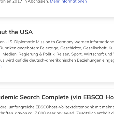
ahlen 2017 in Abchasien.
Mehr Informationen
ut the USA
n U.S. Diplomatic Mission to Germany werden Information
 Rubriken angeboten: Feiertage, Geschichte, Gesellschaft, Ku
, Medien, Regierung & Politik, Reisen, Sport, Wirtschaft und
us wird auf die deutsch-amerikanischen Beziehungen eing
n
demic Search Complete (via EBSCO Ho
inäre, umfangreiche EBSCOhost-Volltextdatenbank mit mehr 
schriften, davon ca. 7.800 peer reviewed. Zusätzlich enthält