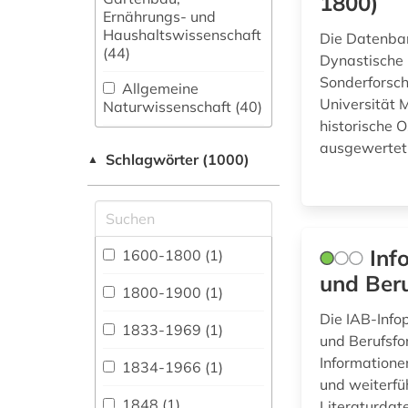
1800)
Ernährungs- und
Haushaltswissenschaft
Die Datenban
(44)
Dynastische 
Sonderforsch
Allgemeine
Universität 
Naturwissenschaft (40)
historische 
Allgemeine und
ausgewertet
Schlagwörter (1000)
fachübergreifende
▲
Datenbanken (291)
Allgemeine und
vergleichende Sprach-
und
Inf
1600-1800 (1)
Literaturwissenschaft.
und Beru
Indogermanistik.
1800-1900 (1)
Außereuropäische
Die IAB-Infop
Sprachen und
1833-1969 (1)
und Berufsfo
Literaturen (83)
Informationen
1834-1966 (1)
Anglistik.
und weiterfü
Amerikanistik (112)
1848 (1)
Literaturdat