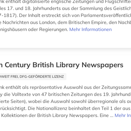
k enthält digitalisierte englische Zeitungen und Flugschrift
 des 17. und 18. Jahrhunderts aus der Sammlung des Geistlic
-1817). Der Inhalt erstreckt sich von Parlamentsveröffentli
e Nachrichten aus London, dem Britischen Empire, den Nach
önigshäusern oder Regierungen.
Mehr Informationen
h Century British Library Newspapers
EIT FREI, DFG-GEFÖRDERTE LIZENZ
k enthält als repräsentative Auswahl aus der Zeitungssam
ry die Volltexte von 47 britischen Zeitungen des 19. Jahrhund
isierte Seiten), wobei die Auswahl sowohl überregionale als a
ücksichtigt. Die Nationallizenz beinhaltet den Teil 1 der aus
Kollektionen der British Library Newspapers. Eine ...
Mehr I