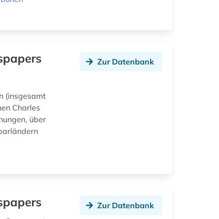
wspapers
Zur Datenbank
en (insgesamt
hen Charles
chungen, über
barländern
wspapers
Zur Datenbank