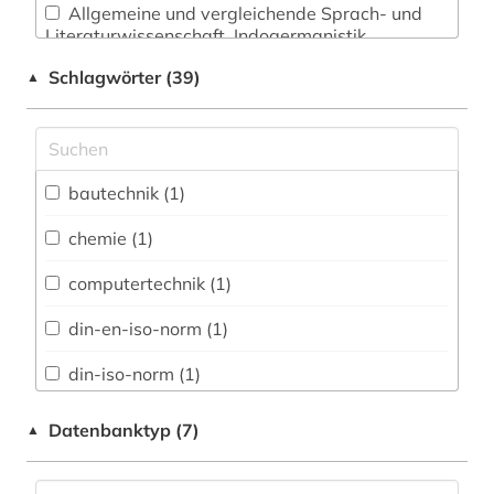
Allgemeine und vergleichende Sprach- und
Literaturwissenschaft. Indogermanistik.
Außereuropäische Sprachen und Literaturen (2)
Schlagwörter (39)
▲
Anglistik. Amerikanistik (1)
Architektur, Bauingenieur- und
Vermessungswesen (8)
bautechnik (1)
Biologie, Biotechnologie (5)
chemie (1)
Buch- und Bibliothekswesen,
Informationswissenschaft (1)
computertechnik (1)
Chemie und Pharmazie (9)
din-en-iso-norm (1)
Elektrotechnik, Elektronik, Nachrichtentechnik
din-iso-norm (1)
(11)
din-norm (1)
Datenbanktyp (7)
▲
Energietechnik (9)
din-vde-norm (1)
Geographie (1)