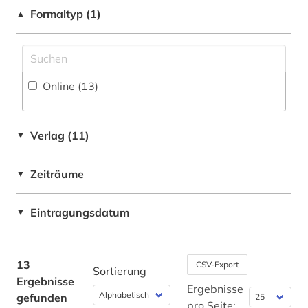
Fertigungstechnik (11)
Formaltyp (1)
patentanmeldung (1)
▲
Wirtschaftswissenschaften (7)
patentrecht (1)
pharmazie (1)
Online (13
)
recherche (1)
stand der technik (1)
Verlag (11)
▼
statistik (1)
Zeiträume
▼
technik (2)
technische norm (1)
Eintragungsdatum
▼
werkstoff (1)
13
CSV-Export
wirtschaftsinformatik (2)
Sortierung
Ergebnisse
Ergebnisse
gefunden
pro Seite: