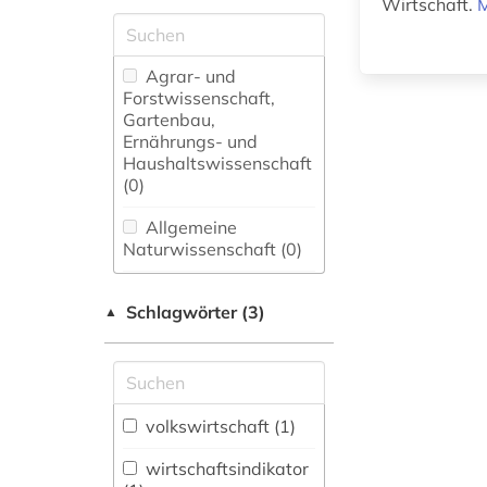
Wirtschaft.
M
Agrar- und
Forstwissenschaft,
Gartenbau,
Ernährungs- und
Haushaltswissenschaft
(0)
Allgemeine
Naturwissenschaft (0)
Allgemeine und
Schlagwörter (3)
fachübergreifende
▲
Datenbanken (0)
Allgemeine und
vergleichende Sprach-
und
volkswirtschaft (1)
Literaturwissenschaft.
Indogermanistik.
wirtschaftsindikator
Außereuropäische