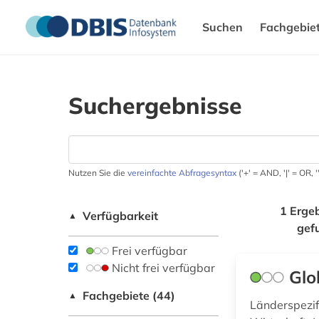
Suchen
Fachgebie
Suchergebnisse
Nutzen Sie die
vereinfachte Abfragesyntax
('+' = AND, '|' = OR,
1 Erge
Verfügbarkeit
▲
gef
Frei verfügbar
Nicht frei verfügbar
Glo
Fachgebiete (44)
▲
Länderspezifi