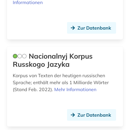
galloromanisch (1)
Informationen
Ungarn (1)
galloromanistik (30)
geisteswissenschaften (4)
Zur Datenbank
gelehrtenkorrespondenz (1)
germanistik (4)
Nacionalnyj Korpus
geschichte (6)
Russkogo Jazyka
geschichte &lt;1550-1921&gt; (1)
Korpus von Texten der heutigen russischen
Sprache; enthält mehr als 1 Milliarde Wörter
geschichte 1606-1935 (1)
(Stand Feb. 2022).
Mehr Informationen
geschichte 1850-1900 (1)
gesundheit &amp; ernährung (1)
Zur Datenbank
grammatik (2)