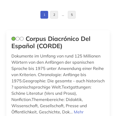
Polen (1)
fachportal (2)
Portugal (3)
1
2
…
5
finnlandschwedisch (2)
Rumänien (2)
flektion (1)
Russland, Sowjetunion (2)
Corpus Diacrónico Del
forschung (1)
Español (CORDE)
Schweden (9)
frankokanadisch (1)
Schweiz (3)
Dokumente im Umfang von rund 125 Millionen
Wörtern von den Anfängen der spanischen
frankophonie (1)
Slowakei (1)
Sprache bis 1975 unter Anwendung einer Reihe
frankreich (6)
von Kriterien. Chronologie: Anfänge bis
Spanien (13)
1975.Geographie: Die gesamte - auch historisch
französisch (10)
? spanischsprachige Welt.Textgattungen:
Suedamerika (5)
Schöne Literatur (Vers und Prosa),
färöisch (3)
Suedasien (1)
Nonfiction.Themenbereiche: Didaktik,
Wissenschaft, Gesellschaft, Presse und
galicien (1)
Ukraine (1)
Öffentlichkeit, Geschichte, Dok...
Mehr