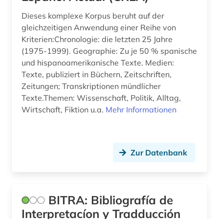
soziologie (1)
Dieses komplexe Korpus beruht auf der
gleichzeitigen Anwendung einer Reihe von
spanien (8)
Kriterien:Chronologie: die letzten 25 Jahre
(1975-1999). Geographie: Zu je 50 % spanische
spanisch (10)
und hispanoamerikanische Texte. Medien:
spanische literatur (1)
Texte, publiziert in Büchern, Zeitschriften,
Zeitungen; Transkriptionen mündlicher
sprachatlas (1)
Texte.Themen: Wissenschaft, Politik, Alltag,
Wirtschaft, Fiktion u.a.
Mehr Informationen
sprachbeispiele (1)
sprachdaten (1)
Zur Datenbank
sprachdokumentation (1)
sprache (3)
sprachenlernen (1)
BITRA: Bibliografía de
Interpretacíon y Tradducción
sprachgebrauch (1)