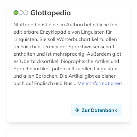
ortsname (2)
Glottopedia
pandemie (1)
Glottopedia ist eine im Aufbau befindliche frei
personenname (1)
editierbare Enzyklopädie von Linguisten für
Linguisten. Sie soll Wörterbuchartikel zu allen
philosophie (1)
technischen Termini der Sprachwissenschaft
enthalten und ist mehrsprachig. Außerdem gibt
phonologie (1)
es Überblicksartikel, biographische Artikel und
phraseologie (1)
Sprachenartikel, potenziell zu allen Linguisten
und allen Sprachen. Die Artikel gibt es bisher
polnisch (1)
auch auf Englisch und Rus...
Mehr Informationen
portugal (2)
portugiesisch (1)
Zur Datenbank
psychologie (1)
pädagogik (1)