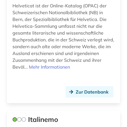
Helveticat ist der Online-Katalog (OPAC) der
texte (1)
Schweizerischen Nationalbibliothek (NB) in
Bern, der Spezialbibliothek für Helvetica. Die
textkorpus (2)
Helvetica-Sammlung umfasst nicht nur die
translationswissenschaft (1)
gesamte literarische und wissenschaftliche
Buchproduktion, die in der Schweiz verlegt wird,
ukrainisch (1)
sondern auch alte oder moderne Werke, die im
Ausland erschienen sind und irgendeinen
ungarn (1)
Zusammenhang mit der Schweiz und ihrer
Bevöl...
Mehr Informationen
universitätsgeschichte (1)
valenzwörterbuch (1)
verbvalenz (1)
Zur Datenbank
volksliteratur (1)
volksmusik (1)
Italinemo
weißrussisch (1)