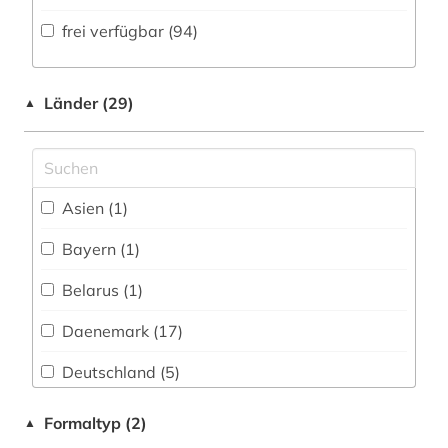
Volltextdatenbank (47
)
frei verfügbar (94)
chrétien de troyes (1)
Medien- und Kommunikationswissenschaften,
Kommunikationsdesign (1)
Wörterbuch, Enzyklopädie, Nachschlagwerk
corona (1)
(41
)
Medizin (3)
Länder (29)
▲
corpora (1)
Zeitung (0
)
Militärwissenschaft (0)
deutsch (6)
Zeitungs-, Zeitschriftenbibliographie (2
)
Musikwissenschaft (1)
deutsche sprache (1)
Asien (1)
Natur- und Umweltschutz (0)
deutschland (1)
Bayern (1)
Pädagogik (3)
dialekt (2)
Belarus (1)
Philosophie (3)
dialektologie (1)
Daenemark (17)
Physik (0)
didaktik (1)
Deutschland (5)
Politologie (2)
dissertation (1)
Europa (2)
Formaltyp (2)
▲
Psychologie (1)
dissertationen (1)