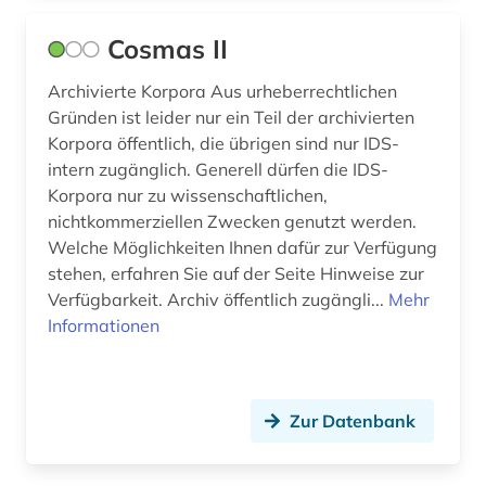
göteborg (1)
Cosmas II
hispanistik (27)
Archivierte Korpora Aus urheberrechtlichen
hochschulschrift (1)
Gründen ist leider nur ein Teil der archivierten
holberg, ludvig | historiker; schriftsteller;
Korpora öffentlich, die übrigen sind nur IDS-
dramatiker (1)
intern zugänglich. Generell dürfen die IDS-
Korpora nur zu wissenschaftlichen,
hugo (1)
nichtkommerziellen Zwecken genutzt werden.
Welche Möglichkeiten Ihnen dafür zur Verfügung
iberoromanistik (26)
stehen, erfahren Sie auf der Seite Hinweise zur
indigenes volk (1)
Verfügbarkeit. Archiv öffentlich zugängli...
Mehr
Informationen
informationswissenschaft (1)
isländisch (3)
Zur Datenbank
italia (1)
italianistik (20)