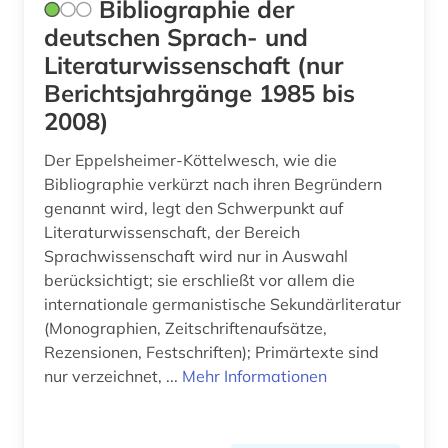
Bibliographie der
redewendung (1)
deutschen Sprach- und
Literaturwissenschaft (nur
renaissance (1)
Berichtsjahrgänge 1985 bis
rhetorik (1)
2008)
rohdaten (1)
Der Eppelsheimer-Köttelwesch, wie die
Bibliographie verkürzt nach ihren Begründern
romanische sprachen (2)
genannt wird, legt den Schwerpunkt auf
romanische sprachen und literaturen (1)
Literaturwissenschaft, der Bereich
Sprachwissenschaft wird nur in Auswahl
romanistik (8)
berücksichtigt; sie erschließt vor allem die
internationale germanistische Sekundärliteratur
rumänien (1)
(Monographien, Zeitschriftenaufsätze,
russisch (2)
Rezensionen, Festschriften); Primärtexte sind
nur verzeichnet, ...
Mehr Informationen
rätoromanisch (2)
sanskrit (1)