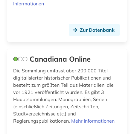
Informationen
minderheitensprache (1)
minderheitensprachen (1)
Zur Datenbank
mittelalter (2)
mittelasien (1)
Canadiana Online
mittelfranzösisch (1)
Die Sammlung umfasst über 200.000 Titel
mongolei (1)
digitalisierter historischer Publikationen und
mongolisch (1)
besteht zum größten Teil aus Materialien, die
vor 1921 veröffentlicht wurden. Es gibt 3
mongolistik (1)
Hauptsammlungen: Monographien, Serien
(einschließlich Zeitungen, Zeitschriften,
mundart (1)
Stadtverzeichnisse etc.) und
Regierungspublikationen.
musik (1)
Mehr Informationen
nachschlagewerk (3)