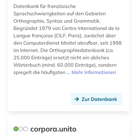
Datenbank für französische
korpus (7)
Sprachschwierigkeiten auf den Gebieten
Orthographie, Syntax und Grammatik.
korpus <linguistik> (2)
Begründet 1979 von Centre International de la
kultur (2)
Langue française (CILF, Paris), zunächst über
den Computerdienst Minitel abrufbar, seit 1998
kulturwissenschaften (24)
im Internet. Die Orthographiedatenbank (ca.
25.000 Einträge) ersetzt nicht ein übliches
kunstgeschichte (1)
Wörterbuch (mind. 60.000 Einträge), sondern
kunstmusik (1)
spiegelt die häufigsten ...
Mehr Informationen
landeskunde (19)
latein (1)
Zur Datenbank
lateinamerika (4)
lateinamerikaforschung (1)
corpora.unito
laut (1)