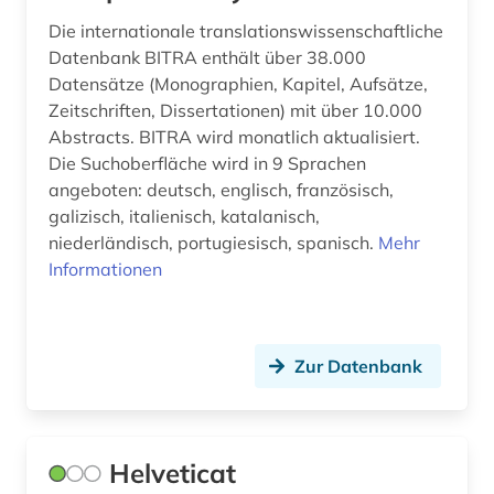
Die internationale translationswissenschaftliche
sprachgeografie (1)
Datenbank BITRA enthält über 38.000
sprachliche minderheit (1)
Datensätze (Monographien, Kapitel, Aufsätze,
Zeitschriften, Dissertationen) mit über 10.000
sprachpraxis (13)
Abstracts. BITRA wird monatlich aktualisiert.
Die Suchoberfläche wird in 9 Sprachen
sprachschwierigkeit (1)
angeboten: deutsch, englisch, französisch,
sprachunterricht (1)
galizisch, italienisch, katalanisch,
niederländisch, portugiesisch, spanisch.
Mehr
sprachwissenschaft (119)
Informationen
stilistik (2)
södra dalsland (1)
Zur Datenbank
südschweden (1)
text (1)
Helveticat
textcorpus (1)