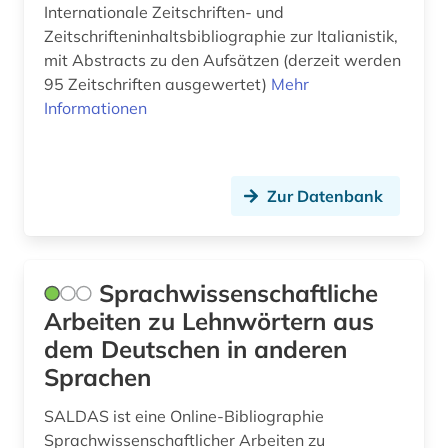
Internationale Zeitschriften- und
Zeitschrifteninhaltsbibliographie zur Italianistik,
westschweden (1)
mit Abstracts zu den Aufsätzen (derzeit werden
wirtschaftsgeschichte (1)
95 Zeitschriften ausgewertet)
Mehr
Informationen
wirtschaftswissenschaften (1)
wörterbuch (25)
Zur Datenbank
xinjiang (1)
zeitschrift (3)
zeitschriften (3)
Sprachwissenschaftliche
Arbeiten zu Lehnwörtern aus
zeitschriftenaufsatz (1)
dem Deutschen in anderen
zentralasien (1)
Sprachen
öresund (1)
SALDAS ist eine Online-Bibliographie
Sprachwissenschaftlicher Arbeiten zu
übersetzung (1)