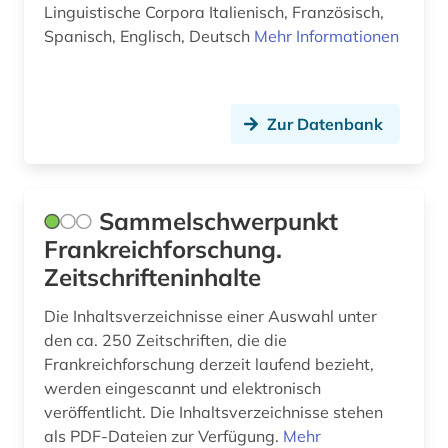
Linguistische Corpora Italienisch, Französisch,
lehnwort (2)
Spanisch, Englisch, Deutsch
Mehr Informationen
lexikon (4)
linguistik (9)
Zur Datenbank
literatur (5)
literaturwissenschaft (33)
Sammelschwerpunkt
lusitanistik (13)
Frankreichforschung.
Zeitschrifteninhalte
medienwissenschaft (20)
Die Inhaltsverzeichnisse einer Auswahl unter
medizin (1)
den ca. 250 Zeitschriften, die die
medizingeschichte (1)
Frankreichforschung derzeit laufend bezieht,
werden eingescannt und elektronisch
mediävistik (2)
veröffentlicht. Die Inhaltsverzeichnisse stehen
als PDF-Dateien zur Verfügung.
Mehr
mexiko (1)