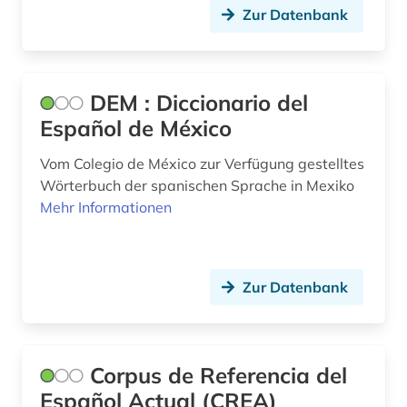
Zur Datenbank
sardisch (1)
schuchardt (1)
schweden (2)
DEM : Diccionario del
Español de México
schwedisch (9)
Vom Colegio de México zur Verfügung gestelltes
schweiz (2)
Wörterbuch der spanischen Sprache in Mexiko
Mehr Informationen
schweizerische nationalbibliothek (1)
sibirien (1)
sizilianisch (1)
Zur Datenbank
slavistik (1)
sozialgeschichte (1)
Corpus de Referencia del
sozialwissenschaften (3)
Español Actual (CREA)