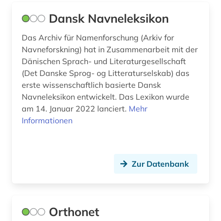
italien (4)
Dansk Navneleksikon
italienisch (8)
Das Archiv für Namenforschung (Arkiv for
Navneforskning) hat in Zusammenarbeit mit der
italienische dialekte (1)
Dänischen Sprach- und Literaturgesellschaft
(Det Danske Sprog- og Litteraturselskab) das
kalabresisch (1)
erste wissenschaftlich basierte Dansk
kanada (2)
Navneleksikon entwickelt. Das Lexikon wurde
am 14. Januar 2022 lanciert.
Mehr
katalanien (1)
Informationen
katalog (1)
kino (1)
Zur Datenbank
kognitive linguistik (1)
kopenhagen (1)
Orthonet
korpus (34)