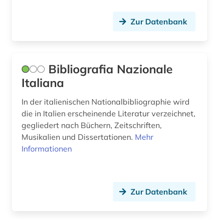
namenkunde (1)
Zur Datenbank
nationalbibliografie (3)
naturwissenschaft und technik
Bibliografia Nazionale
&lt;unterrichtsfach&gt; (1)
Italiana
naturwissenschaften (1)
In der italienischen Nationalbibliographie wird
neuerwerbung (1)
die in Italien erscheinende Literatur verzeichnet,
gegliedert nach Büchern, Zeitschriften,
norwegen (1)
Musikalien und Dissertationen.
Mehr
norwegisch (5)
Informationen
nynorsk (1)
online-ressource (2)
Zur Datenbank
orthographie (1)