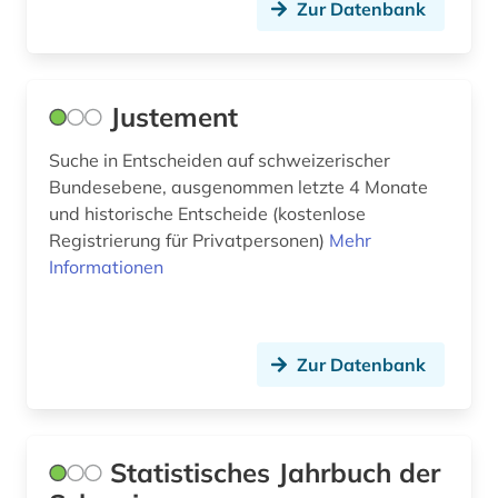
Zur Datenbank
inventar (1)
island (1)
Justement
italianistik (3)
Suche in Entscheiden auf schweizerischer
jazz (2)
Bundesebene, ausgenommen letzte 4 Monate
und historische Entscheide (kostenlose
jazz-festival (2)
Registrierung für Privatpersonen)
Mehr
juden (1)
Informationen
karte (2)
katalog (4)
Zur Datenbank
katholische kirche (1)
keramik (1)
Statistisches Jahrbuch der
ki (1)