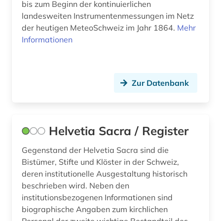
bis zum Beginn der kontinuierlichen
schweiz (138)
landesweiten Instrumentenmessungen im Netz
schweizer bibliographie (1)
der heutigen MeteoSchweiz im Jahr 1864.
Mehr
Informationen
schweizer bibliothekenverbund (1)
schweizerische nationalbibliothek (1)
Zur Datenbank
selbstbildnis (1)
selbstzeugnis (1)
serbien (1)
Helvetia Sacra / Register
slowenien (1)
Gegenstand der Helvetia Sacra sind die
Bistümer, Stifte und Klöster in der Schweiz,
solothurn (1)
deren institutionelle Ausgestaltung historisch
beschrieben wird. Neben den
sozialwissenschaften (1)
institutionsbezogenen Informationen sind
sozialwissenschaftliche forschung (2)
biographische Angaben zum kirchlichen
Personal der zweite wichtige Bestandteil des