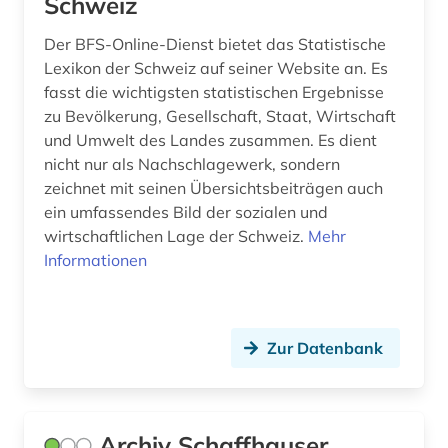
Schweiz
kirchliche einrichtung (1)
Der BFS-Online-Dienst bietet das Statistische
Lexikon der Schweiz auf seiner Website an. Es
klein- und mittelbetrieb (1)
fasst die wichtigsten statistischen Ergebnisse
klima (1)
zu Bevölkerung, Gesellschaft, Staat, Wirtschaft
und Umwelt des Landes zusammen. Es dient
kommentar (4)
nicht nur als Nachschlagewerk, sondern
zeichnet mit seinen Übersichtsbeiträgen auch
komponist (1)
ein umfassendes Bild der sozialen und
wirtschaftlichen Lage der Schweiz.
Mehr
korpus <linguistik> (1)
Informationen
kulturdenkmal (1)
kulturwissenschaften (1)
Zur Datenbank
kunst (1)
künstler (2)
Archiv Schaffhauser
künstliche intelligenz (1)