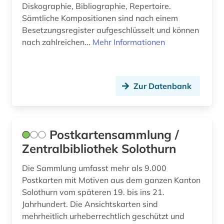
Diskographie, Bibliographie, Repertoire.
wissenschaftler (1)
Sämtliche Kompositionen sind nach einem
Besetzungsregister aufgeschlüsselt und können
wochenzeitung (1)
nach zahlreichen...
Mehr Informationen
wörterbuch (2)
würdenträger (1)
Zur Datenbank
zeitschrift (7)
zeitung (15)
Postkartensammlung /
zeitungsartikel (1)
Zentralbibliothek Solothurn
zeitzeuge (1)
Die Sammlung umfasst mehr als 9.000
zürich (2)
Postkarten mit Motiven aus dem ganzen Kanton
Solothurn vom späteren 19. bis ins 21.
österreich (15)
Jahrhundert. Die Ansichtskarten sind
mehrheitlich urheberrechtlich geschützt und