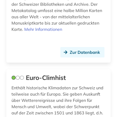
rechtswissenschaft (2)
der Schweizer Bibliotheken und Archive. Der
Metakatalog umfasst eine halbe Million Karten
rechtswissenschaften (1)
aus aller Welt - von der mittelalterlichen
Manuskriptkarte bis zur aktuellen gedruckten
regierung (1)
Karte.
Mehr Informationen
rheinland-pfalz (1)
rätoromanisch (2)
Zur Datenbank
sachsen (1)
sammlung (4)
Euro-Climhist
schadstoffe (1)
Enthält historische Klimadaten zur Schweiz und
schaffhausen (stadt) (1)
teilweise auch für Europa. Sie geben Auskunft
schallaufzeichnung (2)
über Wetterereignisse und ihre Folgen für
Mensch und Umwelt, wobei der Schwerpunkt
schriftsteller (2)
auf der Zeit zwischen 1501 und 1863 liegt, d.h.