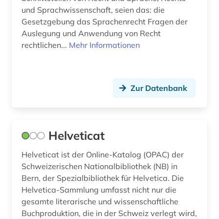
stammbaum (1)
und Sprachwissenschaft, seien das: die
Gesetzgebung das Sprachenrecht Fragen der
statistik (4)
Auslegung und Anwendung von Recht
rechtlichen...
Mehr Informationen
steuerrecht (1)
stiftung (1)
Zur Datenbank
strafrecht (1)
süddeutschland (1)
südosteuropa (1)
Helveticat
südtirol (1)
Helveticat ist der Online-Katalog (OPAC) der
Schweizerischen Nationalbibliothek (NB) in
tabellen (1)
Bern, der Spezialbibliothek für Helvetica. Die
tagebuch (1)
Helvetica-Sammlung umfasst nicht nur die
gesamte literarische und wissenschaftliche
tageszeitung (2)
Buchproduktion, die in der Schweiz verlegt wird,