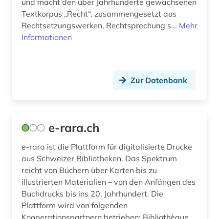
und macht den über Jahrhunderte gewachsenen
umweltbelastung (1)
Textkorpus „Recht“, zusammengesetzt aus
Rechtsetzungswerken, Rechtsprechung s...
Mehr
umweltinformation (1)
Informationen
umweltrecht (1)
unternehmen (3)
Zur Datenbank
unternehmensbeteiligung (1)
unternehmensinformation (1)
e-rara.ch
unternehmenskauf (1)
e-rara ist die Plattform für digitalisierte Drucke
urkunde (1)
aus Schweizer Bibliotheken. Das Spektrum
reicht von Büchern über Karten bis zu
verbundkatalog (1)
illustrierten Materialien – von den Anfängen des
verkehr (1)
Buchdrucks bis ins 20. Jahrhundert. Die
Plattform wird von folgenden
verwaltungsrat (aktienrecht) (1)
Kooperationspartnern betrieben: Bibliothèque