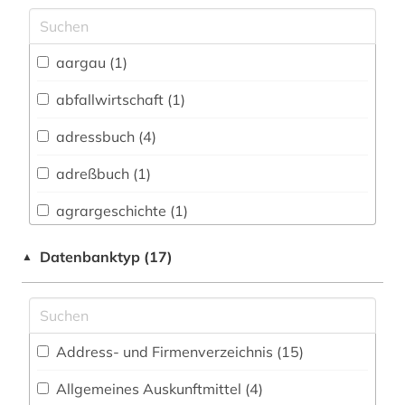
Archäologie (0)
Architektur, Bauingenieur- und
aargau (1)
Vermessungswesen (5)
abfallwirtschaft (1)
Biologie, Biotechnologie (1)
adressbuch (4)
Buch- und Bibliothekswesen,
Informationswissenschaft (4)
adreßbuch (1)
Chemie und Pharmazie (2)
agrargeschichte (1)
Elektrotechnik, Elektronik, Nachrichtentechnik
alfred escher (1)
Datenbanktyp (17)
▲
(0)
alte drucke (1)
Energietechnik (0)
amtsdrucksache (1)
Ethnologie (0)
Address- und Firmenverzeichnis (15
)
ansichtskarte (1)
Geographie (4)
Allgemeines Auskunftmittel (4
)
arbeitsrecht (1)