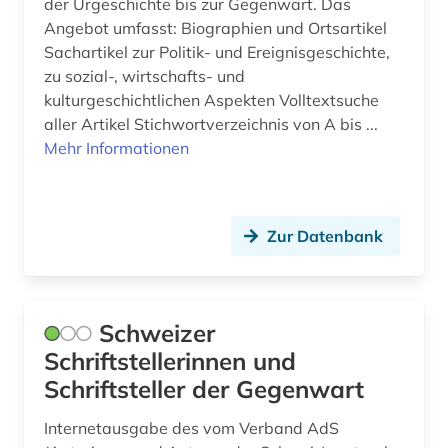
der Urgeschichte bis zur Gegenwart. Das
Angebot umfasst: Biographien und Ortsartikel
musikwissenschaft (1)
Sachartikel zur Politik- und Ereignisgeschichte,
zu sozial-, wirtschafts- und
nachrichten (1)
kulturgeschichtlichen Aspekten Volltextsuche
naturgefahr (1)
aller Artikel Stichwortverzeichnis von A bis ...
Mehr Informationen
naturwissenschaften (1)
norm (1)
Zur Datenbank
norwegen (1)
notariat (1)
Schweizer
online-publikation (4)
Schriftstellerinnen und
organisation (1)
Schriftsteller der Gegenwart
ort (1)
Internetausgabe des vom Verband AdS