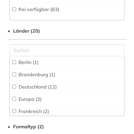
Volltextdatenbank (49
)
frei verfügbar (83)
bauwesen (1)
Medien- und Kommunikationswissenschaften,
Kommunikationsdesign (7)
Wörterbuch, Enzyklopädie, Nachschlagwerk
berlin (1)
(11
)
Medizin (2)
Länder (20)
▲
bern (2)
Zeitung (16
)
Militärwissenschaft (0)
bibliografie (5)
Zeitungs-, Zeitschriftenbibliographie (2
)
Musikwissenschaft (7)
bibliographie (9)
Berlin (1)
Natur- und Umweltschutz (3)
bibliothek (1)
Brandenburg (1)
Pädagogik (0)
bildende kunst (1)
Deutschland (12)
Philosophie (0)
bildmaterial (1)
Europa (3)
Physik (0)
biografie (4)
Frankreich (2)
Politologie (6)
biographie (3)
Kroatien (1)
Formaltyp (2)
▲
Psychologie (0)
biotechnologie (1)