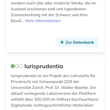
sondern auch alte oder moderne Werke, die im
tanz (1)
Ausland erschienen sind und irgendeinen
Zusammenhang mit der Schweiz und ihrer
telefonbuch (1)
Bevöl...
Mehr Informationen
telefonie (1)
telegrafie (1)
Zur Datenbank
telekommunikation (1)
theater (2)
Iurisprudentia
theatergeschichte (1)
Iurisprudentia ist ein Projekt des Lehrstuhls für
tiere (1)
Privatrecht mit Schwerpunkt ZGB der
tunnel (1)
Universität Zürich, Prof. Dr. Walter Boente. Die
aktuell vorliegende Laborversion der Plattform
tunnelbau (1)
enthält über 350.000 im Volltext durchsuchbare
Digitalisate rechtsgeschichtlicher Materialien
umwelt (1)