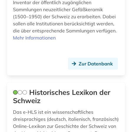
Inventar der öffentlich zugänglichen
Sammlungen neuzeitlicher Gefäßkeramik
manager (1)
(1500–1950) der Schweiz zu erarbeiten. Dabei
marktübersicht (1)
sollen alle Institutionen berücksichtigt werden,
die über entsprechende Sammlungen verfügen.
medienwissenschaft (1)
Mehr Informationen
metallindustrie (1)
mundart (1)
Zur Datenbank
museologie (1)
museum (1)
Historisches Lexikon der
museumskunde (1)
Schweiz
musik (2)
Das e-HLS ist ein wissenschaftliches
dreisprachiges (deutsch, italienisch, französisch)
musikbranche (1)
Online-Lexikon zur Geschichte der Schweiz von
musiker (2)