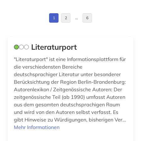
Suedosteuropa (1)
digitalisat (1)
Tschechische Republik (1)
1
2
…
6
dissertation (1)
Ungarn (1)
druckwerk (3)
Literaturport
einrichtung (1)
"Literaturport" ist eine Informationsplattform für
eisenbahn (1)
die verschiedensten Bereiche
deutschsprachiger Literatur unter besonderer
elektronische zeitung (1)
Berücksichtung der Region Berlin-Brandenburg:
Autorenlexikon / Zeitgenössische Autoren: Der
elsass (2)
zeitgenössische Teil (ab 1990) umfasst Autoren
emblem (1)
aus dem gesamten deutschsprachigen Raum
und wird von den Autoren selbst verfasst. Es
emblematik (1)
gibt Hinweise zu Würdigungen, bisherigen Ver...
Mehr Informationen
emissionen (1)