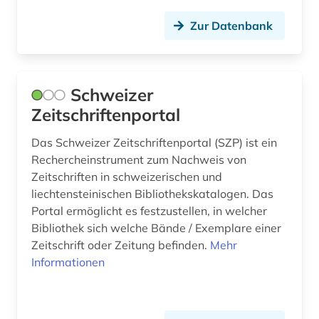
geschichte 1500-1820 (1)
Zur Datenbank
geschichte anfänge-1750 (1)
gesetz (4)
Schweizer
grenzüberschreitende kooperation (1)
Zeitschriftenportal
großbetrieb (1)
Das Schweizer Zeitschriftenportal (SZP) ist ein
Rechercheinstrument zum Nachweis von
handschrift (1)
Zeitschriften in schweizerischen und
liechtensteinischen Bibliothekskatalogen. Das
holz (1)
Portal ermöglicht es festzustellen, in welcher
hydrologie (1)
Bibliothek sich welche Bände / Exemplare einer
Zeitschrift oder Zeitung befinden.
Mehr
import (1)
Informationen
institution (1)
international (1)