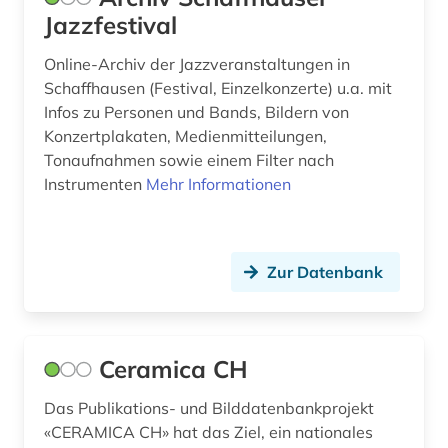
Jazzfestival
landeskunde (1)
Online-Archiv der Jazzveranstaltungen in
landesrecht (1)
Schaffhausen (Festival, Einzelkonzerte) u.a. mit
Infos zu Personen und Bands, Bildern von
landwirtschaft (1)
Konzertplakaten, Medienmitteilungen,
lexikon (3)
Tonaufnahmen sowie einem Filter nach
Instrumenten
Mehr Informationen
liechtenstein (7)
literatur (1)
Zur Datenbank
literaturwissenschaft (3)
luft (1)
luxemburg (1)
Ceramica CH
luzern (2)
Das Publikations- und Bilddatenbankprojekt
«CERAMICA CH» hat das Ziel, ein nationales
malerei (1)