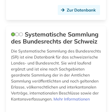
firma (5)
Zur Datenbank
firmeninformation (3)
forschung (1)
Systematische Sammlung
fotografie (1)
des Bundesrechts der Schweiz
frankreich (1)
Die Systematische Sammlung des Bundesrechts
(SR) ist eine Datenbank für das schweizerische
französisch (1)
Landes- und Bundesrecht. Sie wird laufend
galloromanistik (4)
ergänzt und ist eine nach Sachgebieten
geordnete Sammlung der in der Amtlichen
genealogie (1)
Sammlung veröffentlichten und noch geltenden
Erlasse, völkerrechtlichen und interkantonalen
geographie (1)
Verträge, internationalen Beschlüsse sowie der
gerichtsentscheidung (1)
Kantonsverfassungen.
Mehr Informationen
geschichte (12)