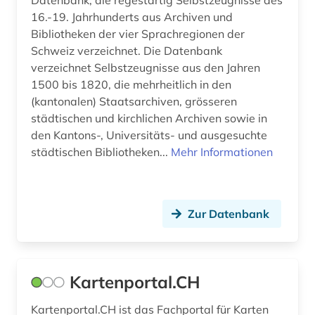
postkarte (1)
16.-19. Jahrhunderts aus Archiven und
presse (2)
Bibliotheken der vier Sprachregionen der
Schweiz verzeichnet. Die Datenbank
pressearchiv (1)
verzeichnet Selbstzeugnisse aus den Jahren
1500 bis 1820, die mehrheitlich in den
privatrecht (1)
(kantonalen) Staatsarchiven, grösseren
städtischen und kirchlichen Archiven sowie in
quelle (4)
den Kantons-, Universitäts- und ausgesuchte
rara (1)
städtischen Bibliotheken...
Mehr Informationen
raumordnung (1)
recht (16)
Zur Datenbank
rechtsgeschichte (2)
rechtsnorm (1)
Kartenportal.CH
rechtsprechung (1)
Kartenportal.CH ist das Fachportal für Karten