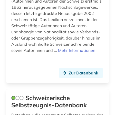
ostmitteleuropa (1)
(Autorinnen und Autoren der Schweiz) erstmals
1962 herausgegebenen Nachschlagewerkes,
parlament (2)
dessen letzte gedruckte Neuausgabe 2002
erschienen ist. Das Lexikon verzeichnet in der
parlamentsdrucksache (1)
Schweiz tätige Autorinnen und Autoren
unabhängig von Nationalität sowie Verbands-
person (1)
oder Gruppenzugehörigkeit, darüber hinaus im
pharmakopöe (1)
Ausland wohnhafte Schweizer Schreibende
sowie Autorinnen und ...
Mehr Informationen
pharmazie (2)
plattform (1)
Zur Datenbank
politik (1)
portal (1)
porzellan (1)
Schweizerische
Selbstzeugnis-Datenbank
post (1)
Datenbank, die regestartig Selbstzeugnisse des