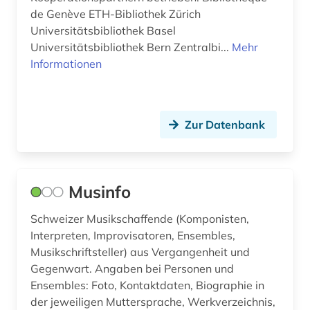
de Genève ETH-Bibliothek Zürich
verwaltungsrecht (1)
Universitätsbibliothek Basel
Universitätsbibliothek Bern Zentralbi...
verwaltungsräte (1)
Mehr
Informationen
verwaltungswissenschaft (3)
verzeichnis (8)
Zur Datenbank
video (2)
wald (1)
Musinfo
wasser (1)
willisau (stadt) (1)
Schweizer Musikschaffende (Komponisten,
Interpreten, Improvisatoren, Ensembles,
wirtschaft (3)
Musikschriftsteller) aus Vergangenheit und
Gegenwart. Angaben bei Personen und
wirtschaftsberichterstattung (1)
Ensembles: Foto, Kontaktdaten, Biographie in
der jeweiligen Muttersprache, Werkverzeichnis,
wirtschaftsnachrichten (1)