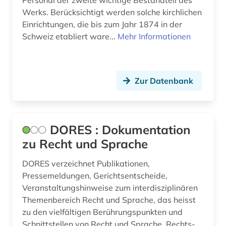
soziologie (1)
Werks. Berücksichtigt werden solche kirchlichen
Einrichtungen, die bis zum Jahr 1874 in der
sport (1)
Schweiz etabliert ware...
Mehr Informationen
sportgeschichte (1)
sprachenrecht (1)
Zur Datenbank
sprachentwicklung (1)
sprachkritik (1)
DORES : Dokumentation
sprachpolitik (1)
zu Recht und Sprache
sprachpraxis (1)
DORES verzeichnet Publikationen,
sprachwissenschaft (2)
Pressemeldungen, Gerichtsentscheide,
Veranstaltungshinweise zum interdisziplinären
staatshandbuch (1)
Themenbereich Recht und Sprache, das heisst
zu den vielfältigen Berührungspunkten und
stadt (1)
Schnittstellen von Recht und Sprache, Rechts-