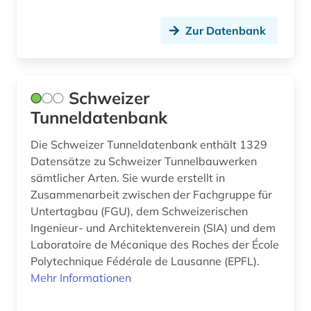
entscheidsammlung (1)
entscheidungssammlung (9)
Zur Datenbank
europa (2)
europäischer gerichtshof für menschenrechte
Schweizer
(1)
Tunneldatenbank
export (1)
Die Schweizer Tunneldatenbank enthält 1329
fachdidaktik (1)
Datensätze zu Schweizer Tunnelbauwerken
sämtlicher Arten. Sie wurde erstellt in
familienbuch (1)
Zusammenarbeit zwischen der Fachgruppe für
Untertagbau (FGU), dem Schweizerischen
fernsehsendung (1)
Ingenieur- und Architektenverein (SIA) und dem
film (2)
Laboratoire de Mécanique des Roches der École
Polytechnique Fédérale de Lausanne (EPFL).
filmarchiv (1)
Mehr Informationen
filme (1)