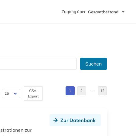
Zugang über
Gesamtbestand
Suchen
CSV-
1
2
…
12
Export
Zur Datenbank
ustrationen zur