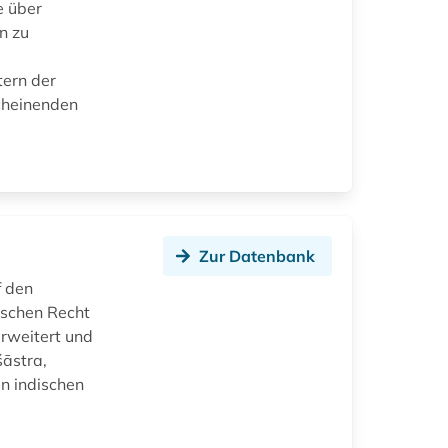
e über
n zu
tern der
scheinenden
Zur Datenbank
f den
ischen Recht
erweitert und
āstra,
n indischen