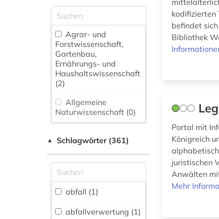
mittelalterl
kodifizierten
befindet sic
Agrar- und
Bibliothek Wo
Forstwissenschaft,
Informatione
Gartenbau,
Ernährungs- und
Haushaltswissenschaft
(2)
Allgemeine
Leg
Naturwissenschaft (0)
Portal mit I
Allgemeine und
Königreich 
Schlagwörter (361)
fachübergreifende
▲
Datenbanken (20)
alphabetisch
juristischen 
Allgemeine und
Anwälten mit 
vergleichende Sprach-
Mehr Informa
und
abfall (1)
Literaturwissenschaft.
Indogermanistik.
abfallverwertung (1)
Außereuropäische