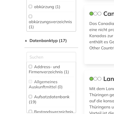
Sprachen und
abkürzung (1)
Literaturen (5)
Can
Anglistik.
abkürzungsverzeichnis
Das Canadian 
Amerikanistik (13)
(1)
eine nicht pr
Archäologie (0)
Kanadas zur 
adressbuch (1)
Datenbanktyp (17)
▲
enthält es G
Architektur,
Other Countr
Bauingenieur- und
agrarwissenschaften
Vermessungswesen (4)
(1)
Biologie,
Address- und
alltag (2)
Biotechnologie (0)
Firmenverzeichnis (1
)
Lan
altdänisch (1)
Buch- und
Allgemeines
Bibliothekswesen,
Auskunftmittel (0
)
altfäröisch (1)
Mit dem Land
Informationswissenschaft
Thüringen ge
(0)
Aufsatzdatenbank
altgutnisch (1)
auf die kons
(19
)
Chemie und
Thüringens u
altisländisch (1)
Pharmazie (1)
Bestandsverzeichnis
Vorteil ist di