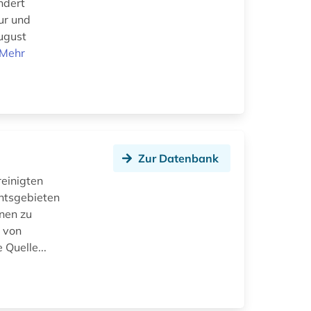
ndert
tur und
August
Mehr
Zur Datenbank
reinigten
htsgebieten
nen zu
n von
 Quelle...