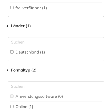
Volltextdatenbank (0
)
frei verfügbar (1)
Medien- und Kommunikationswissenschaften,
Kommunikationsdesign (0)
Wörterbuch, Enzyklopädie, Nachschlagwerk
(1
)
Medizin (0)
Länder (1)
▲
Zeitung (0
)
Militärwissenschaft (0)
Zeitungs-, Zeitschriftenbibliographie (0
)
Musikwissenschaft (0)
Deutschland (1)
Natur- und Umweltschutz (0)
Pädagogik (0)
Formaltyp (2)
▲
Philosophie (0)
Physik (0)
Politologie (0)
Anwendungssoftware (0
)
Online (1
)
Psychologie (0)