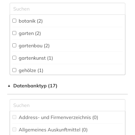
Archäologie (0)
Architektur, Bauingenieur- und
botanik (2)
Vermessungswesen (0)
garten (2)
Biologie, Biotechnologie (2)
gartenbau (2)
Buch- und Bibliothekswesen,
Informationswissenschaft (0)
gartenkunst (1)
Chemie und Pharmazie (0)
gehölze (1)
Elektrotechnik, Elektronik, Nachrichtentechnik
park (2)
Datenbanktyp (17)
▲
(0)
wörterbuch (1)
Energietechnik (0)
Ethnologie (0)
Address- und Firmenverzeichnis (0
)
Geographie (0)
Allgemeines Auskunftmittel (0
)