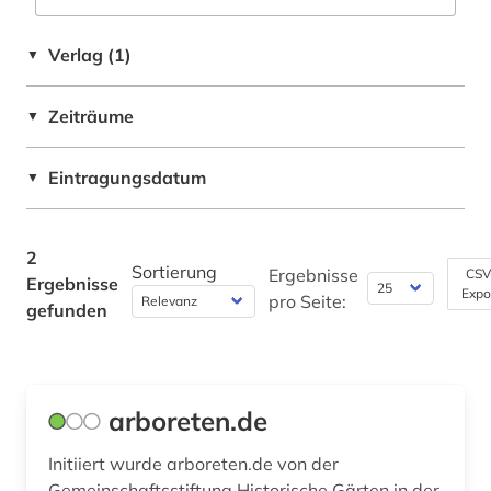
Rechtswissenschaft (0)
Verlag (1)
▼
Romanistik (0)
Slavistik (0)
Zeiträume
▼
Soziologie (0)
Eintragungsdatum
▼
Sport (0)
Technik (0)
2
Sortierung
Ergebnisse
CSV
Ergebnisse
Theologie und Religionswissenschaften (0)
Expo
pro Seite:
gefunden
Werkstoffwissenschaften und
Fertigungstechnik (0)
Wirtschaftswissenschaften (0)
arboreten.de
Wissenschaftskunde, Forschung, Hochschul-,
Initiiert wurde arboreten.de von der
Museumswesen (0)
Gemeinschaftsstiftung Historische Gärten in der