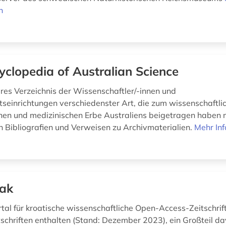
n
yclopedia of Australian Science
es Verzeichnis der Wissenschaftler/-innen und
seinrichtungen verschiedenster Art, die zum wissenschaftli
hen und medizinischen Erbe Australiens beigetragen haben 
n Bibliografien und Verweisen zu Archivmaterialien.
Mehr In
ak
rtal für kroatische wissenschaftliche Open-Access-Zeitschrif
tschriften enthalten (Stand: Dezember 2023), ein Großteil d