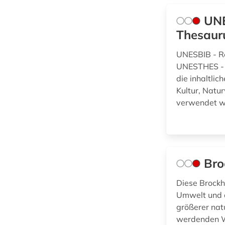
Wirtschaftswissenschaften
UNE
(0)
philosophie (1)
Thesaur
physik (2)
Wissenschaftskunde,
UNESBIB - R
Forschung, Hochschul-,
psychologie (1)
UNESTHES - 
Museumswesen (1)
die inhaltli
pädagogik (1)
Kultur, Natu
race (1)
verwendet w
raumfahrttechnik (1)
schweden (1)
Bro
slavistik (1)
Diese Brockh
slawistik (1)
Umwelt und d
größerer nat
sozialwissenschaften
werdenden We
(1)