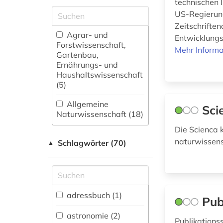
technischen 
US-Regierung
Zeitschrifte
Agrar- und
Entwicklungse
Forstwissenschaft,
Mehr Informa
Gartenbau,
Ernährungs- und
Haushaltswissenschaft
(5)
Allgemeine
Sci
Naturwissenschaft (18)
Die Scienca 
Allgemeine und
naturwissens
Schlagwörter (70)
fachübergreifende
▲
Datenbanken (4)
Allgemeine und
vergleichende Sprach-
und
adressbuch (1)
Pub
Literaturwissenschaft.
Indogermanistik.
astronomie (2)
Publikation
Außereuropäische