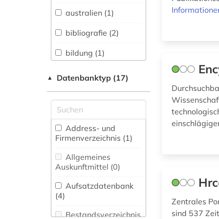
Sprachen und
Informatione
australien (1)
Literaturen (2)
bibliografie (2)
Anglistik.
Amerikanistik (0)
bildung (1)
Enc
Archäologie (0)
bioingenieurwesen
Datenbanktyp (17)
▲
(1)
Architektur,
Durchsuchbar
Bauingenieur- und
Wissenschaft
biologie (3)
Vermessungswesen (2)
technologisc
biomedizin (2)
einschlägige
Biologie,
Address- und
Biotechnologie (8)
Firmenverzeichnis (1
)
biowissenschaften
(2)
Buch- und
Allgemeines
Bibliothekswesen,
Auskunftmittel (0
)
chemie (14)
Informationswissenschaft
Hrc
(0)
Aufsatzdatenbank
datenbank (1)
(4
)
Zentrales Po
Chemie und
digitalisierung (1)
Pharmazie (7)
sind 537 Zei
Bestandsverzeichnis