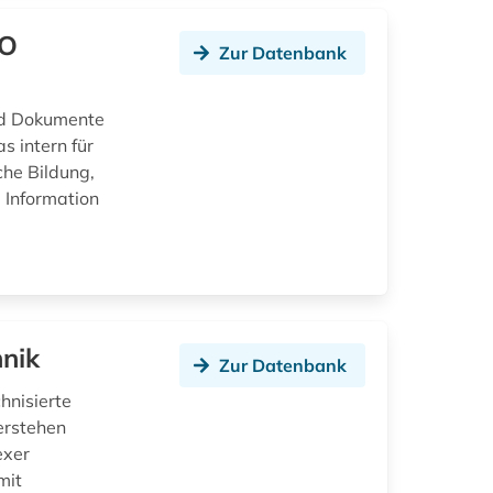
CO
Zur Datenbank
nd Dokumente
 intern für
che Bildung,
 Information
hnik
Zur Datenbank
hnisierte
erstehen
exer
mit