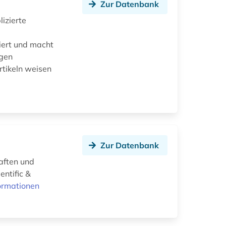
Zur Datenbank
izierte
iert und macht
ngen
rtikeln weisen
Zur Datenbank
aften und
entific &
ormationen