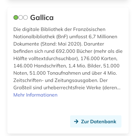
iberoromanisch (1)
Gallica
iberoromanistik (24)
Die digitale Bibliothek der Französischen
indigenes volk (1)
Nationalbibliothek (BnF) umfasst 6,7 Millionen
Dokumente (Stand: Mai 2020). Darunter
indonesien (1)
befinden sich rund 692.000 Bücher (mehr als die
Hälfte volltextdurchsuchbar), 176.000 Karten,
ins tiefe österreich (1)
146.000 Handschriften, 1,4 Mio. Bilder, 51.000
Noten, 51.000 Tonaufnahmen und über 4 Mio.
interkulturalität (1)
Zeitschriften- und Zeitungsausgaben. Der
irland / literatur / irisch (1)
Großteil sind urheberrechtsfreie Werke (deren...
Mehr Informationen
islam (1)
italia (1)
Zur Datenbank
italianistik (16)
italien (6)