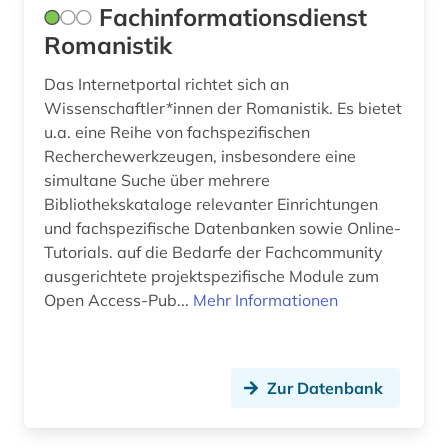
Fachinformationsdienst
wirtschaft (2)
Romanistik
wirtschaftswissenschaften (1)
Das Internetportal richtet sich an
Wissenschaftler*innen der Romanistik. Es bietet
wissenschaftsforschung (1)
u.a. eine Reihe von fachspezifischen
Recherchewerkzeugen, insbesondere eine
wissenschaftsgeschichte (1)
simultane Suche über mehrere
xinjiang (1)
Bibliothekskataloge relevanter Einrichtungen
und fachspezifische Datenbanken sowie Online-
zarzuela (1)
Tutorials. auf die Bedarfe der Fachcommunity
ausgerichtete projektspezifische Module zum
zeichnungen (1)
Open Access-Pub...
Mehr Informationen
zeitschrift (4)
zeitschriften (3)
Zur Datenbank
zeitschriftenaufsatz (1)
zeitung (8)