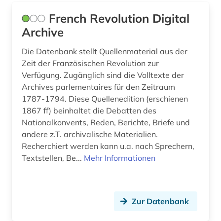
French Revolution Digital
zentralasien (1)
Archive
österreich-ungarn (1)
Die Datenbank stellt Quellenmaterial aus der
übersetzung (1)
Zeit der Französischen Revolution zur
Verfügung. Zugänglich sind die Volltexte der
übersetzungswissenschaft (3)
Archives parlementaires für den Zeitraum
1787-1794. Diese Quellenedition (erschienen
1867 ff) beinhaltet die Debatten des
Nationalkonvents, Reden, Berichte, Briefe und
andere z.T. archivalische Materialien.
Recherchiert werden kann u.a. nach Sprechern,
Textstellen, Be...
Mehr Informationen
Zur Datenbank