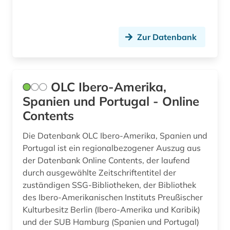
edition (1)
editionsphilologie (1)
Zur Datenbank
elektronische bibliothek (3)
elektronische ressource (1)
OLC Ibero-Amerika,
elektronische zeitschrift (3)
Spanien und Portugal - Online
elektronisches buch (11)
Contents
elektronisches publizieren (1)
Die Datenbank OLC Ibero-Amerika, Spanien und
Portugal ist ein regionalbezogener Auszug aus
enzyklopädie (1)
der Datenbank Online Contents, der laufend
ethnologie (1)
durch ausgewählte Zeitschriftentitel der
zuständigen SSG-Bibliotheken, der Bibliothek
europa (1)
des Ibero-Amerikanischen Instituts Preußischer
Kulturbesitz Berlin (Ibero-Amerika und Karibik)
fachdidaktik (15)
und der SUB Hamburg (Spanien und Portugal)