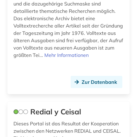
mittelalterstudien (1)
und die dazugehörige Suchmaske sind
detaillierte thematische Recherchen möglich.
mittelamerika (2)
Das elektronische Archiv bietet eine
Volltextrecherche aller Artikel seit der Gründung
mittelasien (1)
der Tageszeitung im Jahr 1976. Volltexte aus
älteren Ausgaben sind frei verfügbar, der Aufruf
mitteleuropa (1)
von Volltexte aus neueren Ausgaben ist zum
moderne sprachen (2)
größten Tei...
Mehr Informationen
mongolei (1)
mongolisch (1)
Zur Datenbank
mongolistik (1)
museologie (2)
Redial y Ceisal
museum (2)
Dieses Portal ist das Resultat der Kooperation
museumskunde (2)
zwischen den Netzwerken REDIAL und CEISAL.