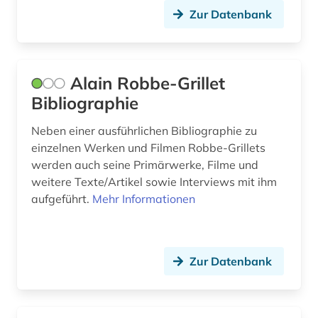
Zur Datenbank
türkei (1)
verbundkatalog (1)
Alain Robbe-Grillet
vergilius (1)
Bibliographie
verlag (1)
Neben einer ausführlichen Bibliographie zu
verzeichnis (1)
einzelnen Werken und Filmen Robbe-Grillets
werden auch seine Primärwerke, Filme und
video (1)
weitere Texte/Artikel sowie Interviews mit ihm
vinck (1)
aufgeführt.
Mehr Informationen
vogesen (1)
volksliteratur (1)
Zur Datenbank
volksmusik (1)
werkgenese (1)