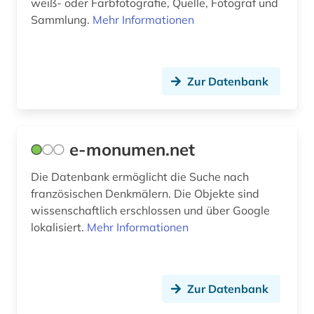
weiß- oder Farbfotografie, Quelle, Fotograf und
qatar (1)
Sammlung.
Mehr Informationen
quelle (5)
quellenkunde (1)
Zur Datenbank
recht (1)
redewendung (1)
e-monumen.net
reisejournal (1)
Die Datenbank ermöglicht die Suche nach
religion (1)
französischen Denkmälern. Die Objekte sind
wissenschaftlich erschlossen und über Google
religionswissenschaft (1)
lokalisiert.
Mehr Informationen
renzension (1)
rezension (1)
Zur Datenbank
robbe-grillet (1)