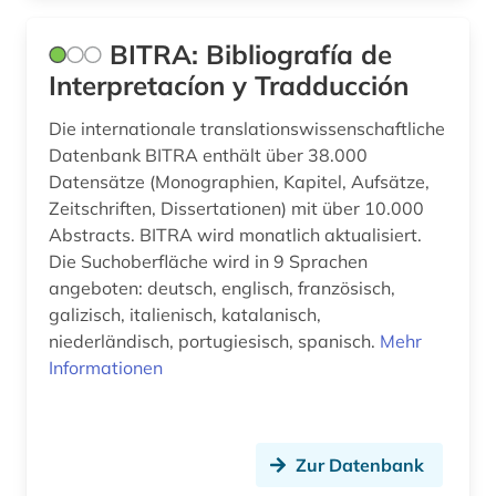
italienisch (2)
BITRA: Bibliografía de
Interpretacíon y Tradducción
jüdische studien (1)
Die internationale translationswissenschaftliche
kanada (2)
Datenbank BITRA enthält über 38.000
karibik (2)
Datensätze (Monographien, Kapitel, Aufsätze,
Zeitschriften, Dissertationen) mit über 10.000
karte (1)
Abstracts. BITRA wird monatlich aktualisiert.
Die Suchoberfläche wird in 9 Sprachen
katalog (1)
angeboten: deutsch, englisch, französisch,
galizisch, italienisch, katalanisch,
kino (2)
niederländisch, portugiesisch, spanisch.
Mehr
klassische studien (2)
Informationen
kommunikation (1)
kommunikationswissenschaft (1)
Zur Datenbank
komponist (1)