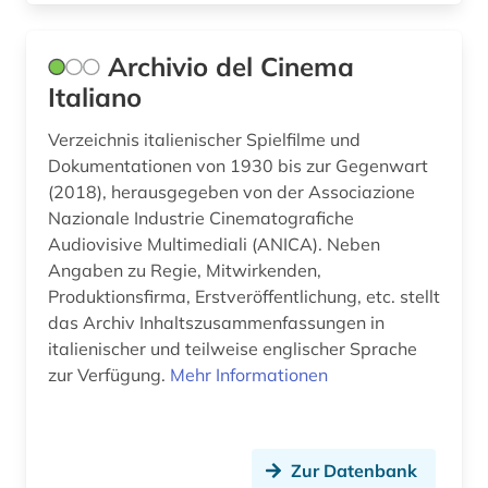
romania (1)
Archivio del Cinema
romanische philologie (1)
Italiano
romanische sprachen (1)
Verzeichnis italienischer Spielfilme und
romanische sprachen und literaturen (1)
Dokumentationen von 1930 bis zur Gegenwart
(2018), herausgegeben von der Associazione
romanistik (5)
Nazionale Industrie Cinematografiche
Audiovisive Multimediali (ANICA). Neben
rätoromanisch (1)
Angaben zu Regie, Mitwirkenden,
saarland (1)
Produktionsfirma, Erstveröffentlichung, etc. stellt
das Archiv Inhaltszusammenfassungen in
sage (1)
italienischer und teilweise englischer Sprache
zur Verfügung.
Mehr Informationen
sammlung (1)
schriftsteller (2)
schweiz (1)
Zur Datenbank