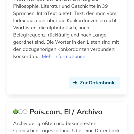
literaturen und kulturen (2)
Philosophie, Literatur und Geschichte in 39
Sprachen. IntraText bietet: Text, den man vom
literaturwissenschaft (54)
Index aus oder über die Konkordanzen erreicht
lothringen (1)
Wortlisten, die alphabetisch, nach
Belegfrequenz, rückläufig und nach Länge
lusitanistik (13)
geordnet sind. Die Wörter in den Listen sind mit
den dazugehörigen Konkordanzen verbunden;
medienwissenschaft (41)
Konkordan...
Mehr Informationen
mediävistik (1)
mexiko (2)
Zur Datenbank
michel (1)
migrationsstudien (1)
País.com, El / Archivo
militärgeschichte (1)
Archiv der größten und bekanntesten
mittelalter (1)
spanischen Tageszeitung. Über eine Datenbank