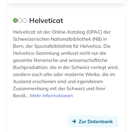
kreolische sprachen (1)
Helveticat
kritische ausgabe (1)
Helveticat ist der Online-Katalog (OPAC) der
kultur (5)
Schweizerischen Nationalbibliothek (NB) in
Bern, der Spezialbibliothek für Helvetica. Die
kulturgeschichte (2)
Helvetica-Sammlung umfasst nicht nur die
gesamte literarische und wissenschaftliche
kulturmanagement (2)
Buchproduktion, die in der Schweiz verlegt wird,
kulturverband (1)
sondern auch alte oder moderne Werke, die im
Ausland erschienen sind und irgendeinen
kulturwissenschaften (96)
Zusammenhang mit der Schweiz und ihrer
Bevöl...
Mehr Informationen
kunst (4)
kunstgeschichte (1)
kunstmusik (1)
Zur Datenbank