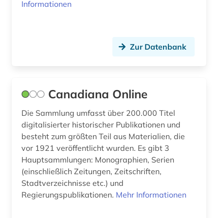
Informationen
forschung (1)
forschungseinrichtung (1)
Zur Datenbank
forschungsprojekt (1)
forum (1)
Canadiana Online
foto (2)
fotografie (1)
Die Sammlung umfasst über 200.000 Titel
digitalisierter historischer Publikationen und
frankophonie (1)
besteht zum größten Teil aus Materialien, die
vor 1921 veröffentlicht wurden. Es gibt 3
frankreich (12)
Hauptsammlungen: Monographien, Serien
(einschließlich Zeitungen, Zeitschriften,
französisch (2)
Stadtverzeichnisse etc.) und
französische revolution (1)
Regierungspublikationen.
Mehr Informationen
frauenforschung (1)