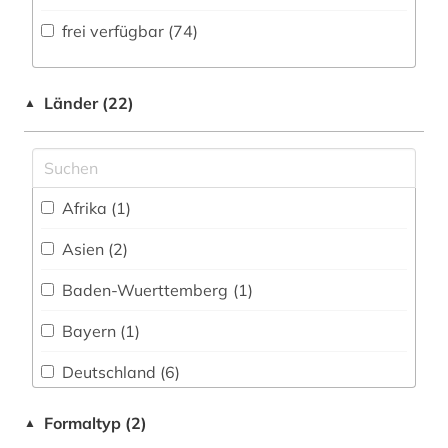
Volltextdatenbank (53
)
frei verfügbar (74)
bibiografie 1472-1700 (1)
Medien- und Kommunikationswissenschaften,
Kommunikationsdesign (16)
Wörterbuch, Enzyklopädie, Nachschlagwerk
bibliografie (8)
(8
)
Medizin (0)
Länder (22)
▲
bibliographie (4)
Zeitung (6
)
Militärwissenschaft (1)
bibliothek (1)
Zeitungs-, Zeitschriftenbibliographie (1
)
Musikwissenschaft (6)
bibliotheken (1)
Afrika (1)
Natur- und Umweltschutz (0)
bilddatenbank (1)
Asien (2)
Pädagogik (3)
bildwissenschaft (1)
Baden-Wuerttemberg (1)
Philosophie (11)
biografie (1)
Bayern (1)
Physik (0)
biographie (2)
Deutschland (6)
Politologie (10)
brief (1)
Estland (1)
Formaltyp (2)
▲
Psychologie (1)
buchmalerei (1)