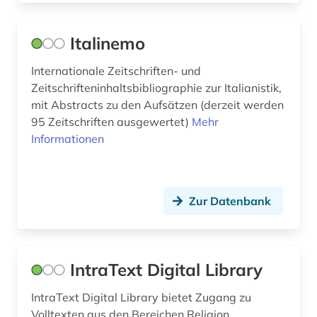
kurden (1)
kurdisch (1)
Italinemo
kurdistan (1)
Internationale Zeitschriften- und
Zeitschrifteninhaltsbibliographie zur Italianistik,
landeskunde (40)
mit Abstracts zu den Aufsätzen (derzeit werden
langsame heimkehr (1)
95 Zeitschriften ausgewertet)
Mehr
Informationen
lateinamerika (7)
lateinamerikaforschung (1)
Zur Datenbank
lexikon (1)
librettist (1)
linguistik (2)
IntraText Digital Library
literatur (8)
IntraText Digital Library bietet Zugang zu
Volltexten aus den Bereichen Religion,