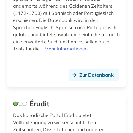
notizbuch (1)
andernorts während des Goldenen Zeitalters
(1472-1700) auf Spanisch oder Portugiesisch
online-ressource (1)
erschienen. Die Datenbank wird in den
Sprachen Englisch, Spanisch und Portugiesisch
oper (1)
geführt und bietet sowohl eine einfache als auch
orientalistik (1)
eine erweiterte Suchfunktion. Es sollen auch
Tools für die...
Mehr Informationen
osmanisches reich (1)
papiamento (1)
Zur Datenbank
paris (2)
parlamentsdebatte (1)
peter (1)
Érudit
petrarca, francesco | schriftsteller;
Das kanadische Portal Érudit bietet
geschichtsschreiber; lyriker; philosoph; humanist;
Volltextzugang zu wissenschaftlichen
librettist (1)
Zeitschriften, Dissertationen und anderer