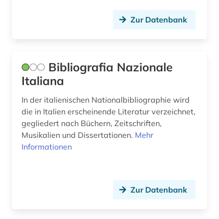
galloromanistik (29)
Zur Datenbank
geisteswissenschaft (1)
geisteswissenschaften (5)
Bibliografia Nazionale
geografie (2)
Italiana
geologie (1)
In der italienischen Nationalbibliographie wird
die in Italien erscheinende Literatur verzeichnet,
geschichte (15)
gegliedert nach Büchern, Zeitschriften,
geschichte &lt;1550-1921&gt; (1)
Musikalien und Dissertationen.
Mehr
Informationen
geschichte 1450-1912 (1)
geschichte 1751-1772 (1)
Zur Datenbank
geschichte 1807-1929 (1)
geschichte 1870-2019 (2)