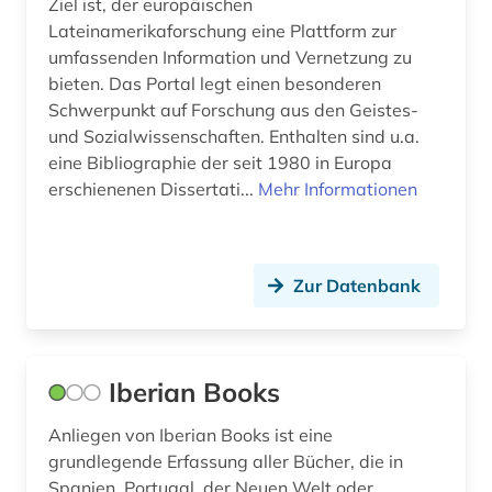
Ziel ist, der europäischen
musik (4)
Lateinamerikaforschung eine Plattform zur
umfassenden Information und Vernetzung zu
musikaufnahme (1)
bieten. Das Portal legt einen besonderen
musikwissenschaft (1)
Schwerpunkt auf Forschung aus den Geistes-
und Sozialwissenschaften. Enthalten sind u.a.
märchen (1)
eine Bibliographie der seit 1980 in Europa
erschienenen Dissertati...
Mehr Informationen
naher osten (3)
nationalbibliografie (3)
nationalkonvent (1)
Zur Datenbank
naturwissenschaften (3)
neuerwerbung (1)
Iberian Books
niederlandistik (1)
Anliegen von Iberian Books ist eine
grundlegende Erfassung aller Bücher, die in
nordafrika (2)
Spanien, Portugal, der Neuen Welt oder