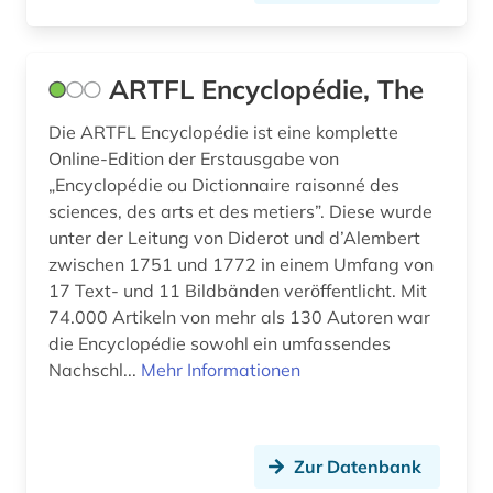
schweizerische nationalbibliothek (1)
science-fiction-studien (1)
ARTFL Encyclopédie, The
sibirien (1)
Die ARTFL Encyclopédie ist eine komplette
Online-Edition der Erstausgabe von
sklaverei (1)
„Encyclopédie ou Dictionnaire raisonné des
soziale arbeit (1)
sciences, des arts et des metiers”. Diese wurde
unter der Leitung von Diderot und d’Alembert
sozialwissenschaften (10)
zwischen 1751 und 1772 in einem Umfang von
17 Text- und 11 Bildbänden veröffentlicht. Mit
spanien (12)
74.000 Artikeln von mehr als 130 Autoren war
spanisch (4)
die Encyclopédie sowohl ein umfassendes
Nachschl...
Mehr Informationen
spanische literatur (1)
sprache (1)
Zur Datenbank
sprachenlernen (1)