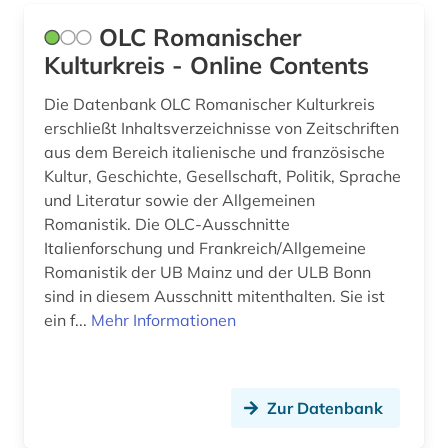
OLC Romanischer
geschichte 1930 - (1)
Kulturkreis - Online Contents
grammatik (1)
Die Datenbank OLC Romanischer Kulturkreis
handke (1)
erschließt Inhaltsverzeichnisse von Zeitschriften
aus dem Bereich italienische und französische
handschrift (1)
Kultur, Geschichte, Gesellschaft, Politik, Sprache
held (1)
und Literatur sowie der Allgemeinen
Romanistik. Die OLC-Ausschnitte
hennin (1)
Italienforschung und Frankreich/Allgemeine
Romanistik der UB Mainz und der ULB Bonn
heroisierung (1)
sind in diesem Ausschnitt mitenthalten. Sie ist
heroismus (1)
ein f...
Mehr Informationen
hispanistik (28)
hochschulschrift (1)
Zur Datenbank
iberische halbinsel (1)