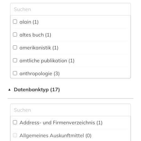
Archäologie (6)
Architektur, Bauingenieur- und
alain (1)
Vermessungswesen (3)
altes buch (1)
Biologie, Biotechnologie (1)
amerikanistik (1)
Buch- und Bibliothekswesen,
Informationswissenschaft (3)
amtliche publikation (1)
Chemie und Pharmazie (0)
anthropologie (3)
Elektrotechnik, Elektronik, Nachrichtentechnik
antiheld (1)
Datenbanktyp (17)
▲
(0)
antike (1)
Energietechnik (0)
arabische staaten (1)
Ethnologie (11)
Address- und Firmenverzeichnis (1
)
arbeiterbewegung (1)
Geographie (6)
Allgemeines Auskunftmittel (0
)
architektur (2)