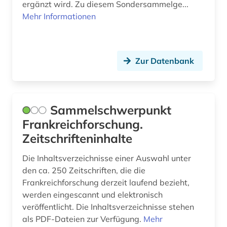
fachliteratur (1)
ergänzt wird. Zu diesem Sondersammelge...
Mehr Informationen
fachportal (2)
fernsehen (1)
Zur Datenbank
fid allgemeine und vergleichende
literaturwissenschaft (1)
fid finnisch-ugrische/uralische sprachen (2)
Sammelschwerpunkt
fid nahost-, nordafrika- und islamstudien (1)
Frankreichforschung.
Zeitschrifteninhalte
fid romanistik (1)
film (3)
Die Inhaltsverzeichnisse einer Auswahl unter
den ca. 250 Zeitschriften, die die
filmgeschichte (1)
Frankreichforschung derzeit laufend bezieht,
werden eingescannt und elektronisch
filmwissenschaft (1)
veröffentlicht. Die Inhaltsverzeichnisse stehen
als PDF-Dateien zur Verfügung.
Mehr
finnougristik (3)