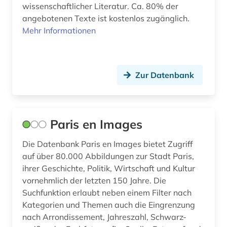
wissenschaftlicher Literatur. Ca. 80% der
philosophie (7)
angebotenen Texte ist kostenlos zugänglich.
plakat (1)
Mehr Informationen
politik (5)
polydorus (1)
Zur Datenbank
portugal (3)
portugiesisch (1)
Paris en Images
postkarte (1)
Die Datenbank Paris en Images bietet Zugriff
postkoloniale studien (1)
auf über 80.000 Abbildungen zur Stadt Paris,
ihrer Geschichte, Politik, Wirtschaft und Kultur
psychoanalyse (1)
vornehmlich der letzten 150 Jahre. Die
Suchfunktion erlaubt neben einem Filter nach
psychologie (3)
Kategorien und Themen auch die Eingrenzung
pädagogik (1)
nach Arrondissement, Jahreszahl, Schwarz-