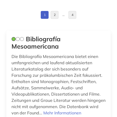
Spanien (15)
digitale editorik (1)
Suedamerika (10)
1
2
…
4
digitalisat (1)
Suedosteuropa (1)
digitalisierung (1)
Tuerkei (1)
Bibliografía
dissertation (1)
Mesoamericana
Ungarn (2)
dissertationen (1)
Die Bibliografía Mesoamericana bietet einen
umfangreichen und laufend aktualisierten
dolmetschen (1)
Literaturkatalog der sich besonders auf
drama (1)
Forschung zur präkolumbischen Zeit fokussiert.
Enthalten sind Monographien, Festschriften,
druckgraphik (1)
Aufsätze, Sammelwerke, Audio- und
Videopublikationen, Dissertationen und Filme.
druckwerk (3)
Zeitungen und Graue Literatur werden hingegen
nicht mit aufgenommen. Die Datenbank wird
e-book (2)
von der Found...
Mehr Informationen