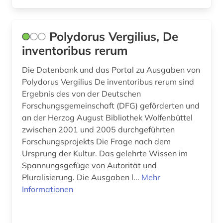
sprachpraxis (7)
Polydorus Vergilius, De
sprachwissenschaft (24)
inventoribus rerum
studien des 18. jahrhunderts (1)
Die Datenbank und das Portal zu Ausgaben von
südostasien (1)
Polydorus Vergilius De inventoribus rerum sind
Ergebnis des von der Deutschen
südosteuropa (1)
Forschungsgemeinschaft (DFG) geförderten und
tagebuch (1)
an der Herzog August Bibliothek Wolfenbüttel
zwischen 2001 und 2005 durchgeführten
tageszeitung (1)
Forschungsprojekts Die Frage nach dem
Ursprung der Kultur. Das gelehrte Wissen im
textsammlung (1)
Spannungsgefüge von Autorität und
theaterwissenschaft (2)
Pluralisierung. Die Ausgaben l...
Mehr
Informationen
tonträger (1)
translationswissenschaft (2)