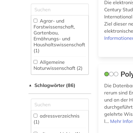
Die elektron
Century Studi
International
Agrar- und
Ziel dieser 
Forstwissenschaft,
elektronisch
Gartenbau,
Informatione
Ernährungs- und
Haushaltswissenschaft
(1)
Allgemeine
Naturwissenschaft (2)
Pol
Allgemeine und
Schlagwörter (86)
fachübergreifende
Die Datenban
▲
Datenbanken (5)
rerum sind E
und an der H
Allgemeine und
durchgeführt
vergleichende Sprach-
gelehrte Wis
und
adressverzeichnis
Literaturwissenschaft.
l...
Mehr Info
(1)
Indogermanistik.
Außereuropäische