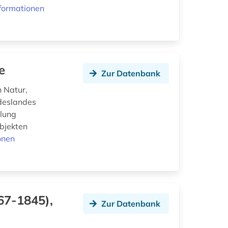
formationen
e
Zur Datenbank
 Natur,
deslandes
mlung
bjekten
onen
67-1845),
Zur Datenbank