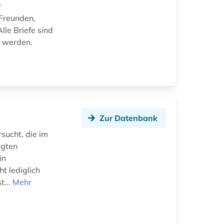
r
 Freunden,
Alle Briefe sind
n werden.
Zur Datenbank
sucht, die im
igten
in
t lediglich
t...
Mehr