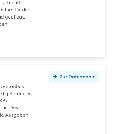
Eighteenth
Oxford für die
nd gepflegt.
nden
r
Zur Datenbank
nventoribus
G) geförderten
005
tur. Das
Die Ausgaben