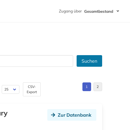
Zugang über
Gesamtbestand
Suchen
CSV-
1
2
Export
ury
Zur Datenbank