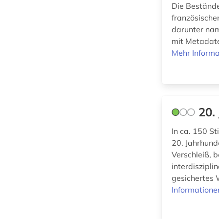
Die Bestände
italianistik (1)
Rechtswissenschaft
französischen
(0)
italien (1)
darunter namh
mit Metadate
Romanistik (1)
jiddisch (1)
Mehr Informa
Slavistik (4)
judaistik (1)
Soziologie (4)
judentum (3)
Sport (0)
karibik und latino
20.
studies (2)
Technik (1)
In ca. 150 S
korrespondenz (1)
Theologie und
20. Jahrhund
Religionswissenschaften
Verschleiß, b
kuba (2)
(4)
interdiszipl
kultur (1)
gesichertes 
Informatione
Werkstoffwissenschaften
kulturgeschichte (27)
und Fertigungstechnik (0)