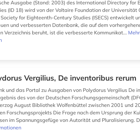
ische Ausgabe (Stand: 2003) des International Directory for 
es (ID 18) wird von der Voltaire Foundation der Universität 
 Society for Eighteenth-Century Studies (ISECS) entwickelt u
neuen und verbesserten Datenbank, die auf dem vorhergehe
en Verzeichnis beruht, ist die verbesserte Kommunikat...
Meh
n
ydorus Vergilius, De inventoribus rerum
k und das Portal zu Ausgaben von Polydorus Vergilius De i
rgebnis des von der Deutschen Forschungsgemeinschaft (DF
erzog August Bibliothek Wolfenbüttel zwischen 2001 und 2
en Forschungsprojekts Die Frage nach dem Ursprung der Kul
sen im Spannungsgefüge von Autorität und Pluralisierung. 
rmationen