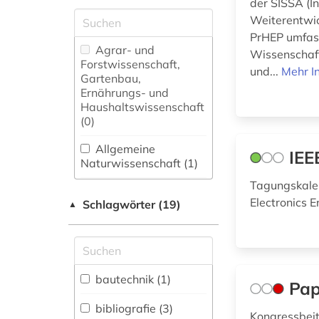
der SISSA (I
Weiterentwic
PrHEP umfass
Agrar- und
Wissenschaft
Forstwissenschaft,
und...
Mehr I
Gartenbau,
Ernährungs- und
Haushaltswissenschaft
(0)
Allgemeine
IEE
Naturwissenschaft (1)
Tagungskalen
Allgemeine und
Electronics E
Schlagwörter (19)
fachübergreifende
▲
Datenbanken (7)
Allgemeine und
vergleichende Sprach-
und
bautechnik (1)
Pap
Literaturwissenschaft.
Indogermanistik.
bibliografie (3)
Kongressbeit
Außereuropäische