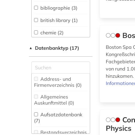
Sprachen und
bibliographie (3)
Literaturen (0)
british library (1)
Anglistik.
Amerikanistik (1)
chemie (2)
Bos
Archäologie (0)
document supply
Boston Spa C
Datenbanktyp (17)
▲
centre (1)
Architektur,
Kongreßschri
Bauingenieur- und
Fachgebieten
Vermessungswesen (1)
geisteswissenschaften
von rund 1.0
(1)
hinzukamen. 
Biologie,
Address- und
Informatione
Biotechnologie (0)
Firmenverzeichnis (0
)
institute of electrical
and electronics
Buch- und
Allgemeines
engineers (1)
Bibliothekswesen,
Auskunftmittel (0
)
Informationswissenschaft
katalog (1)
(0)
Aufsatzdatenbank
Con
(7
)
konferenz (1)
Chemie und
Physics
Pharmazie (1)
Bestandsverzeichnis