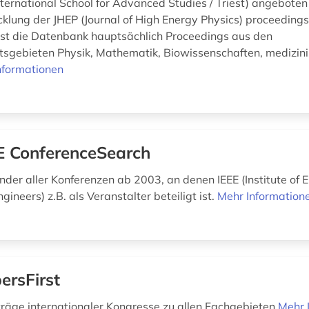
nternational School for Advanced Studies / Triest) angeboten
klung der JHEP (Journal of High Energy Physics) proceedings
t die Datenbank hauptsächlich Proceedings aus den
sgebieten Physik, Mathematik, Biowissenschaften, medizini
nformationen
E ConferenceSearch
der aller Konferenzen ab 2003, an denen IEEE (Institute of E
ngineers) z.B. als Veranstalter beteiligt ist.
Mehr Information
ersFirst
räge internationaler Kongresse zu allen Fachgebieten
Mehr 