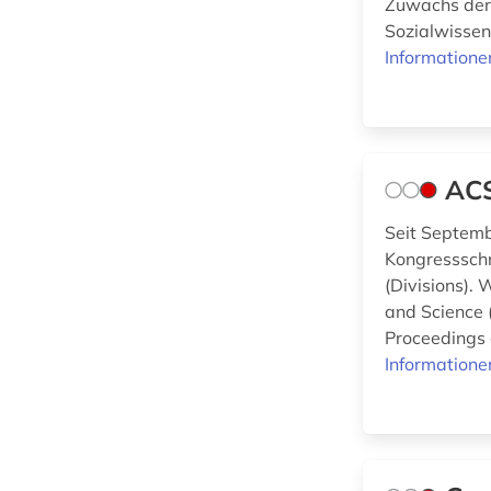
Zuwachs der 
Kommunikationsdesign (0)
Sozialwissen
Informatione
Medizin (1)
Militärwissenschaft
(0)
Musikwissenschaft
ACS
(0)
Natur- und
Seit Septemb
Umweltschutz (0)
Kongressschr
(Divisions).
Pädagogik (1)
and Science 
Proceedings 
Philosophie (0)
Informatione
Physik (2)
Politologie (0)
Psychologie (1)