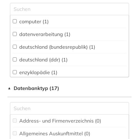
Archäologie (0)
Architektur, Bauingenieur- und
computer (1)
Vermessungswesen (0)
datenverarbeitung (1)
Biologie, Biotechnologie (0)
deutschland (bundesrepublik) (1)
Buch- und Bibliothekswesen,
Informationswissenschaft (0)
deutschland (ddr) (1)
Chemie und Pharmazie (0)
enzyklopädie (1)
Elektrotechnik, Elektronik, Nachrichtentechnik
informationsgesellschaft (3)
Datenbanktyp (17)
▲
(0)
kommunikation (2)
Energietechnik (0)
massenmedien (2)
Ethnologie (0)
Address- und Firmenverzeichnis (0
)
medien (2)
Geographie (0)
Allgemeines Auskunftmittel (0
)
technischer fortschritt (1)