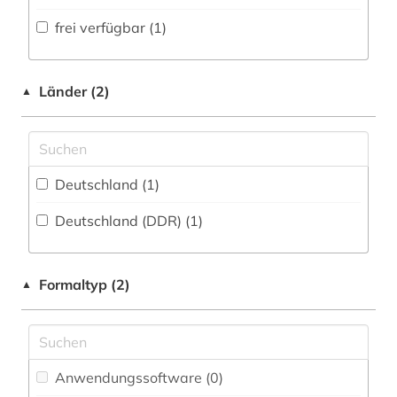
Volltextdatenbank (0
)
frei verfügbar (1)
Medien- und Kommunikationswissenschaften,
Kommunikationsdesign (3)
Wörterbuch, Enzyklopädie, Nachschlagwerk
(2
)
Medizin (0)
Länder (2)
▲
Zeitung (0
)
Militärwissenschaft (0)
Zeitungs-, Zeitschriftenbibliographie (0
)
Musikwissenschaft (0)
Deutschland (1)
Natur- und Umweltschutz (0)
Deutschland (DDR) (1)
Pädagogik (0)
Philosophie (0)
Formaltyp (2)
▲
Physik (0)
Politologie (0)
Psychologie (0)
Anwendungssoftware (0
)