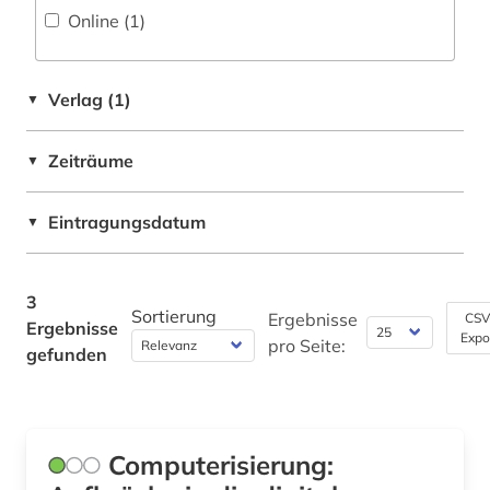
Online (1
)
Rechtswissenschaft (0)
Romanistik (0)
Verlag (1)
▼
Slavistik (0)
Soziologie (0)
Zeiträume
▼
Sport (0)
Eintragungsdatum
▼
Technik (0)
Theologie und Religionswissenschaften (0)
3
Sortierung
Ergebnisse
CSV
Ergebnisse
Werkstoffwissenschaften und
Expo
pro Seite:
gefunden
Fertigungstechnik (0)
Wirtschaftswissenschaften (0)
Wissenschaftskunde, Forschung, Hochschul-,
Computerisierung:
Museumswesen (0)