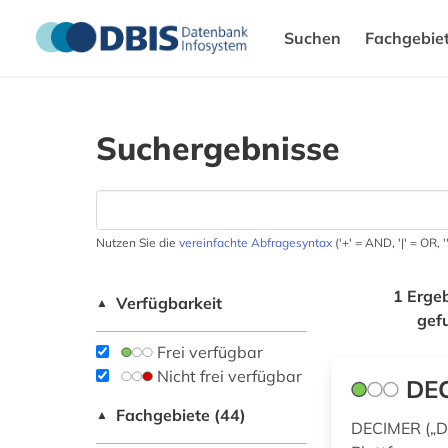
Suchen
Fachgebie
Suchergebnisse
Nutzen Sie die
vereinfachte Abfragesyntax
('+' = AND, '|' = OR,
1 Erge
Verfügbarkeit
▲
gef
Frei verfügbar
Nicht frei verfügbar
DE
Fachgebiete (44)
▲
DECIMER („De