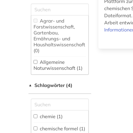
Plattform zu
chemischen S
Dateiformat. 
Agrar- und
Arbeit entwic
Forstwissenschaft,
Informatione
Gartenbau,
Ernährungs- und
Haushaltswissenschaft
(0)
Allgemeine
Naturwissenschaft (1)
Allgemeine und
Schlagwörter (4)
fachübergreifende
▲
Datenbanken (0)
Allgemeine und
vergleichende Sprach-
und
chemie (1)
Literaturwissenschaft.
Indogermanistik.
chemische formel (1)
Außereuropäische