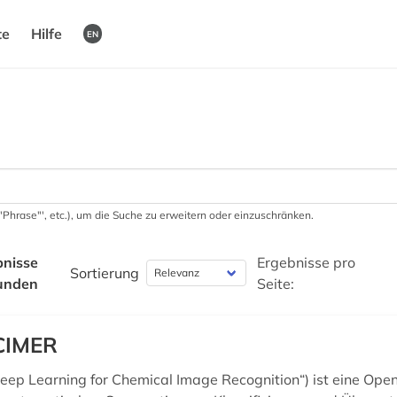
te
Hilfe
EN
 '"Phrase"', etc.), um die Suche zu erweitern oder einzuschränken.
bnisse
Ergebnisse pro
Sortierung
unden
Seite:
CIMER
ep Learning for Chemical Image Recognition“) ist eine Ope