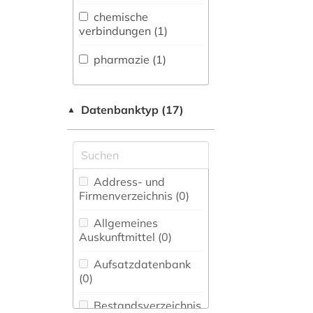
Sprachen und
chemische
Literaturen (0)
verbindungen (1)
Anglistik.
pharmazie (1)
Amerikanistik (0)
Archäologie (0)
Datenbanktyp (17)
▲
Architektur,
Bauingenieur- und
Vermessungswesen (0)
Biologie,
Address- und
Biotechnologie (1)
Firmenverzeichnis (0
)
Buch- und
Allgemeines
Bibliothekswesen,
Auskunftmittel (0
)
Informationswissenschaft
(0)
Aufsatzdatenbank
(0
)
Chemie und
Pharmazie (1)
Bestandsverzeichnis