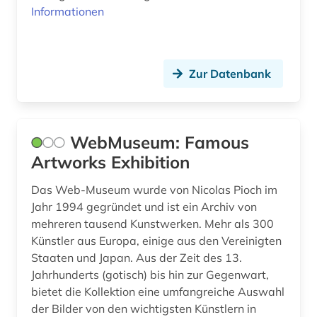
Informationen
mediävistik (1)
memorbuch (1)
metropolitan museum of art (1)
Zur Datenbank
michel (1)
michel eyquem de (1)
WebMuseum: Famous
Artworks Exhibition
migration (1)
minderheitenfrage (1)
Das Web-Museum wurde von Nicolas Pioch im
Jahr 1994 gegründet und ist ein Archiv von
mittelalter (4)
mehreren tausend Kunstwerken. Mehr als 300
Künstler aus Europa, einige aus den Vereinigten
mittelfranzösisch (1)
Staaten und Japan. Aus der Zeit des 13.
Jahrhunderts (gotisch) bis hin zur Gegenwart,
mitterrand (1)
bietet die Kollektion eine umfangreiche Auswahl
molière (1)
der Bilder von den wichtigsten Künstlern in