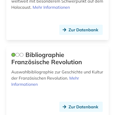
weltweit mit besonderem Schwerpunkt auf dem
croÿ (1)
Slowakei (2)
Holocaust.
Mehr Informationen
daguerreotypie (1)
Spanien (9)
dauphiné (1)
Suedamerika (1)
Zur Datenbank
debatte (1)
Tschechische Republik (3)
demographie (1)
Tuerkei (1)
Bibliographie
denkmal (1)
USA (8)
Französische Revolution
deutsch (1)
Ukraine (1)
Auswahlbibliographie zur Geschichte und Kultur
deutsches reich (1)
der Französischen Revolution.
Mehr
Ungarn (4)
Informationen
deutsches sprachgebiet (1)
deutschland (7)
Zur Datenbank
digitalisat (1)