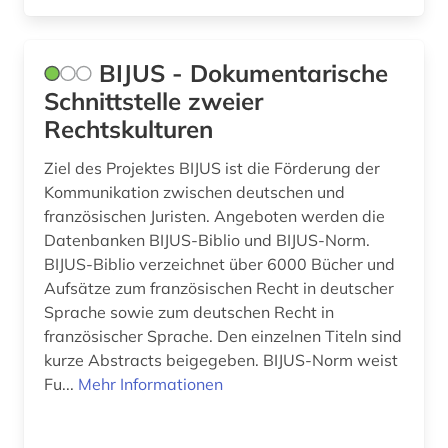
formulare (1)
forschung (2)
BIJUS - Dokumentarische
Schnittstelle zweier
fotografie (1)
Rechtskulturen
frankeich (1)
Ziel des Projektes BIJUS ist die Förderung der
frankreich (90)
Kommunikation zwischen deutschen und
französischen Juristen. Angeboten werden die
frankreich <nord> (1)
Datenbanken BIJUS-Biblio und BIJUS-Norm.
BIJUS-Biblio verzeichnet über 6000 Bücher und
frankreich zeitung (1)
Aufsätze zum französischen Recht in deutscher
franziszeische landesaufnahme (1)
Sprache sowie zum deutschen Recht in
französischer Sprache. Den einzelnen Titeln sind
franziszeischer kataster (1)
kurze Abstracts beigegeben. BIJUS-Norm weist
Fu...
Mehr Informationen
französisch (32)
französische landesgeschichte (1)