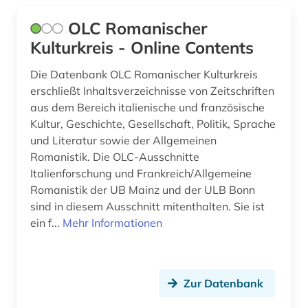
elektrizität (1)
OLC Romanischer
elektrizitätsmarkt (1)
Kulturkreis - Online Contents
elektronische bibliothek (2)
Die Datenbank OLC Romanischer Kulturkreis
erschließt Inhaltsverzeichnisse von Zeitschriften
elektronische ressource (1)
aus dem Bereich italienische und französische
elektronische zeitschrift (1)
Kultur, Geschichte, Gesellschaft, Politik, Sprache
und Literatur sowie der Allgemeinen
elektronisches buch (3)
Romanistik. Die OLC-Ausschnitte
Italienforschung und Frankreich/Allgemeine
elsass (1)
Romanistik der UB Mainz und der ULB Bonn
sind in diesem Ausschnitt mitenthalten. Sie ist
emmanuel de *1718-1784* (1)
ein f...
Mehr Informationen
energie (1)
energiemarkt (1)
Zur Datenbank
entscheidungen (2)