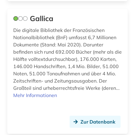
entscheidungsfindung (1)
Gallica
enzyklopädie (7)
erster weltkrieg (4)
Die digitale Bibliothek der Französischen
Nationalbibliothek (BnF) umfasst 6,7 Millionen
ethnische gruppe (1)
Dokumente (Stand: Mai 2020). Darunter
befinden sich rund 692.000 Bücher (mehr als die
ethnische identität (1)
Hälfte volltextdurchsuchbar), 176.000 Karten,
146.000 Handschriften, 1,4 Mio. Bilder, 51.000
ethnologie (1)
Noten, 51.000 Tonaufnahmen und über 4 Mio.
etymologie (2)
Zeitschriften- und Zeitungsausgaben. Der
Großteil sind urheberrechtsfreie Werke (deren...
europa (6)
Mehr Informationen
europäische union (1)
exlibris (1)
Zur Datenbank
exponat (2)