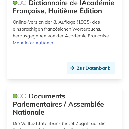
Dictionnaire de lAcadémie
Française, Huitième Édition
gesundheitsfürsorge (1)
Online-Version der 8. Auflage (1935) des
gesundheitswesen (1)
einsprachigen französichen Wörterbuchs,
gesundheitsökonomie (1)
herausgegeben von der Académie Française.
Mehr Informationen
gotik (1)
grabung (1)
Zur Datenbank
grafik (1)
grammatik (3)
grenzüberschreitende kooperation (1)
Documents
Parlementaires / Assemblée
großbritannien (1)
Nationale
großbrittanien (1)
Die Volltextdatenbank bietet Zugriff auf die
handelsrecht (1)