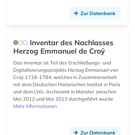
geographie (1)
Zur Datenbank
germanistik (1)
geschichte (24)
Inventar des Nachlasses
geschichte &lt;1530-1600&gt; (1)
Herzog Emmanuel de Croÿ
geschichte 1350-1870 (1)
Das Inventar ist Teil des Erschließungs- und
Digitalisierungsprojekts Herzog Emmanuel von
geschichte 1500-2014 (1)
Croÿ 1718-1784, welches in Zusammenarbeit
geschichte 1600 - 2000 (1)
mit dem Deutschen Historischen Institut in Paris
und dem LWL-Archivamt in Münster zwischen
geschichte 1600-1700 (2)
Mai 2012 und Mai 2013 durchgeführt wurde
Mehr Informationen
geschichte 1606-1935 (1)
geschichte 1700-1800 (1)
geschichte 1741 - 1927 (1)
Zur Datenbank