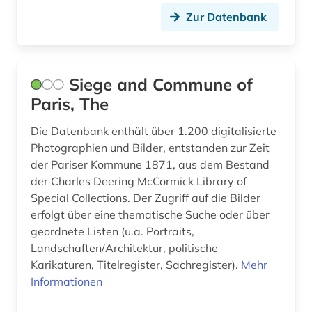
Zur Datenbank
französische literatur (3)
französische revolution (2)
französisches sprachgebiet (3)
Siege and Commune of
Paris, The
françois (1)
Die Datenbank enthält über 1.200 digitalisierte
frauenforschung (1)
Photographien und Bilder, entstanden zur Zeit
galloromanisch (1)
der Pariser Kommune 1871, aus dem Bestand
der Charles Deering McCormick Library of
galloromanistik (29)
Special Collections. Der Zugriff auf die Bilder
erfolgt über eine thematische Suche oder über
gechichte (1)
geordnete Listen (u.a. Portraits,
geisteswissenschaft (1)
Landschaften/Architektur, politische
Karikaturen, Titelregister, Sachregister).
Mehr
geisteswissenschaften (1)
Informationen
genealogie (2)