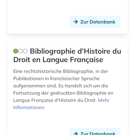
bildung (1)
Lettland (1)
biografie (1)
Liechtenstein (1)
Zur Datenbank
biografin (1)
Luxemburg (3)
biographie (1)
Malta (1)
Bibliographie d'Histoire du
blogportal (1)
Mittelamerika (2)
Droit en Langue Française
brandenburg (1)
Monaco (2)
Eine rechtshistorische Bibliographie, in der
bretagne (1)
Niederlande (6)
Publikationen in französischer Sprache
aufgenommen sind. Es handelt sich um die
briefsammlung (1)
Nordamerika (2)
Fortsetzung der gedruckten Bibliographie en
buch (1)
Langue Française d'Histoire du Droit.
Mehr
Norwegen (3)
Informationen
buchdruck (1)
Oesterreich (13)
buchgeschichte (1)
Ostasien (2)
Zur Datenbank