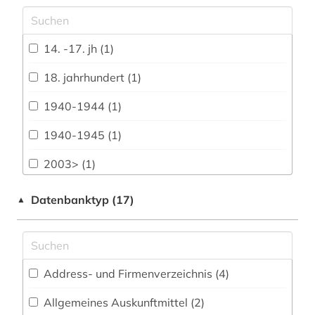
Archäologie (6)
Architektur, Bauingenieur- und
14. -17. jh (1)
Vermessungswesen (3)
18. jahrhundert (1)
Biologie, Biotechnologie (0)
1940-1944 (1)
Buch- und Bibliothekswesen,
Informationswissenschaft (9)
1940-1945 (1)
Chemie und Pharmazie (1)
2003> (1)
Elektrotechnik, Elektronik, Nachrichtentechnik
abbildung (1)
Datenbanktyp (17)
▲
(0)
abfluss (1)
Energietechnik (1)
abkürzung (1)
Ethnologie (3)
Address- und Firmenverzeichnis (4
)
abtei cluny (1)
Geographie (4)
Allgemeines Auskunftmittel (2
)
actes (1)