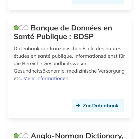
geschichte 1751-1772 (1)
geschichte 1789-1870 (1)
Banque de Données en
Santé Publique : BDSP
geschichte 1791-1901 (1)
geschichte 1800-1950 (1)
Datenbank der französischen Ecole des hautes
études en santé publique. Informationsdienst für
geschichte 1827-1923 (1)
die Bereiche Gesundheitswesen,
Gesundheitsökonomie, medizinische Versorgung
geschichte 1839-1855 (1)
etc.
Mehr Informationen
geschichte 1870-1940 (1)
geschichte 1940-1945 (1)
Zur Datenbank
geschichte 1945 - (1)
geschichte 1945-1960 (1)
Anglo-Norman Dictionary,
geschichte 1981-1995 (1)