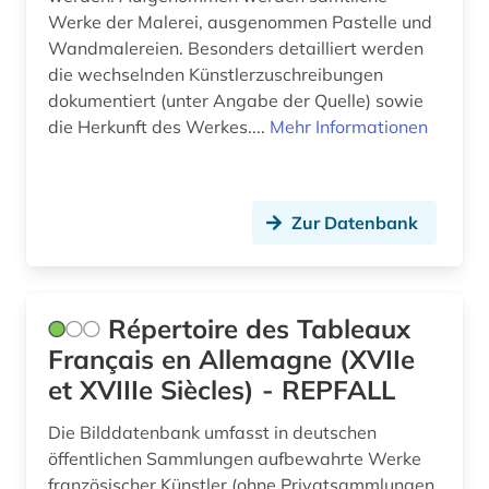
komödie (1)
Werke der Malerei, ausgenommen Pastelle und
Wandmalereien. Besonders detailliert werden
konkordanz (1)
die wechselnden Künstlerzuschreibungen
konstrukteur (1)
dokumentiert (unter Angabe der Quelle) sowie
die Herkunft des Werkes....
Mehr Informationen
korpus (1)
korrespondenz (1)
Zur Datenbank
kritik (1)
kultur (3)
Répertoire des Tableaux
kulturerbe (2)
Français en Allemagne (XVIIe
kulturgeschichte (1)
et XVIIIe Siècles) - REPFALL
kulturwissenschaften (17)
Die Bilddatenbank umfasst in deutschen
kunst (4)
öffentlichen Sammlungen aufbewahrte Werke
französischer Künstler (ohne Privatsammlungen,