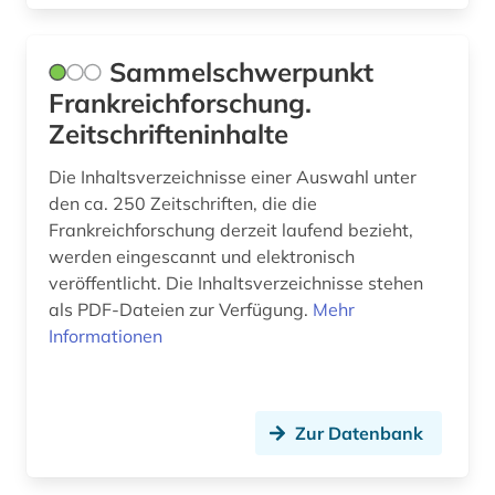
digitalisierung (1)
diplomatie (1)
Sammelschwerpunkt
Frankreichforschung.
diplomatische beziehungen (1)
Zeitschrifteninhalte
dissertation (2)
Die Inhaltsverzeichnisse einer Auswahl unter
dokumentlieferung (1)
den ca. 250 Zeitschriften, die die
Frankreichforschung derzeit laufend bezieht,
dominikaner (1)
werden eingescannt und elektronisch
veröffentlicht. Die Inhaltsverzeichnisse stehen
drama (3)
als PDF-Dateien zur Verfügung.
Mehr
dreyfus-affäre (1)
Informationen
druckgraphik (1)
druckwerk (1)
Zur Datenbank
dänemark (1)