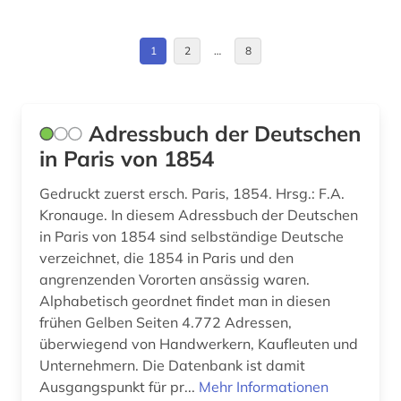
Finnland (4)
bevölkerungsforschung (1)
Griechenland (3)
1
2
…
8
bibliografie (9)
Griechenland (Altertum) (1)
bibliographie (5)
Großbritannien (13)
Adressbuch der Deutschen
bibliographie 1800 - 2009 (1)
in Paris von 1854
Hessen (1)
bibliothek (1)
Irland (2)
Gedruckt zuerst ersch. Paris, 1854. Hrsg.: F.A.
Kronauge. In diesem Adressbuch der Deutschen
bibliothekswissenschaft (1)
Israel (1)
in Paris von 1854 sind selbständige Deutsche
bibliothèque nationale de france (1)
verzeichnet, die 1854 in Paris und den
Italien (18)
angrenzenden Vororten ansässig waren.
bild (1)
Alphabetisch geordnet findet man in diesen
Japan (2)
frühen Gelben Seiten 4.772 Adressen,
bildbeschreibung (1)
Kanada (3)
überwiegend von Handwerkern, Kaufleuten und
Unternehmern. Die Datenbank ist damit
bilddatenbank (2)
Korea (1)
Ausgangspunkt für pr...
Mehr Informationen