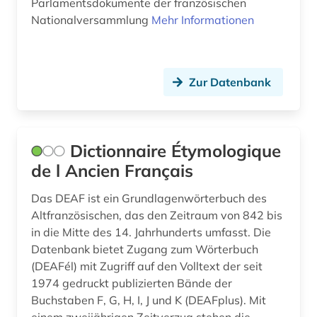
Parlamentsdokumente der französischen
Nationalversammlung
Mehr Informationen
handschrift (1)
heimatkunde (1)
Zur Datenbank
hennin (1)
heraldik (1)
hispanistik (2)
Dictionnaire Étymologique
de l Ancien Français
historische sprachwissenschaft (1)
Das DEAF ist ein Grundlagenwörterbuch des
holocaust (1)
Altfranzösischen, das den Zeitraum von 842 bis
in die Mitte des 14. Jahrhunderts umfasst. Die
hugenotten (1)
Datenbank bietet Zugang zum Wörterbuch
iberoromanistik (2)
(DEAFél) mit Zugriff auf den Volltext der seit
1974 gedruckt publizierten Bände der
indochina (1)
Buchstaben F, G, H, I, J und K (DEAFplus). Mit
einem zweijährigen Zeitverzug stehen die