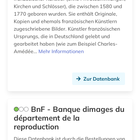
kunstgeschichte (2)
Kirchen und Schlösser), die zwischen 1580 und
1770 geboren wurden. Sie enthält Originale,
kunstmarkt (1)
Kopien und ehemals französischen Künstlern
zugeschriebene Bilder. Künstler französischen
kunstrichtung (1)
Ursprungs, die in Deutschland gelebt und
kunstsammlung (1)
gearbeitet haben (wie zum Beispiel Charles-
Amédée...
Mehr Informationen
kunstvermittlung (1)
kunstzeitschrift (1)
Zur Datenbank
künstler (1)
künstlerbiografie (1)
künstlerische technik (1)
BnF - Banque dimages du
département de la
landesgeschichte frankreich (1)
reproduction
landeskunde (10)
Diese Datenbank ist durch die Bestellungen von