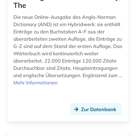
The
geschichte 2017 (1)
Die neue Online-Ausgabe des Anglo-Norman
geschichte 800-1121 (1)
Dictionary (AND) ist ein Hybridwerk: sie enthält
Einträge zu den Buchstaben A-F aus der
geschichte 888-998 (1)
überarbeiteten zweiten Auflage, die Einträge zu
G-Z sind auf dem Stand der ersten Auflage. Das
geschichte anfänge – 1226 (1)
Wörterbuch wird kontinuierlich weiter
geschichte des theater (1)
überarbeitet. 22.000 Einträge 120.000 Zitate
Durchsuchbar sind Zitate, Haupteintragungen
gesellschaft (3)
und englische Übersetzungen. Ergänzend zum ...
Mehr Informationen
gesetze (1)
gesetzessammlungen (1)
Zur Datenbank
gesetzestexte (2)
gesetzgebung (1)
gesundheit (1)