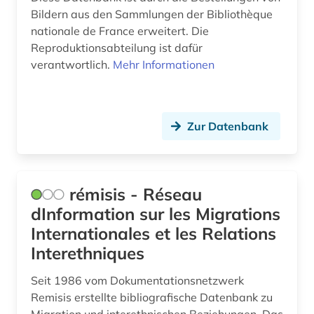
lexikon (1)
Bildern aus den Sammlungen der Bibliothèque
nationale de France erweitert. Die
libanon (1)
Reproduktionsabteilung ist dafür
verantwortlich.
Mehr Informationen
lieferbares buch (2)
linguistik (1)
literatur (14)
Zur Datenbank
literaturkritik (1)
literaturwissenschaft (20)
rémisis - Réseau
dInformation sur les Migrations
lorraine (1)
Internationales et les Relations
lothringen (3)
Interethniques
louvre (2)
Seit 1986 vom Dokumentationsnetzwerk
Remisis erstellte bibliografische Datenbank zu
lusitanistik (1)
Migration und interethnischen Beziehungen. Das