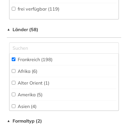
Volltextdatenbank (77
)
frei verfügbar (119)
anglonormannisch (1)
Medien- und Kommunikationswissenschaften,
Kommunikationsdesign (7)
Wörterbuch, Enzyklopädie, Nachschlagwerk
anthologie (2)
(36
)
Medizin (1)
Länder (58)
▲
antikolonialismus (1)
Zeitung (15
)
Militärwissenschaft (0)
antisemitismus (1)
Zeitungs-, Zeitschriftenbibliographie (1
)
Musikwissenschaft (1)
architektur (2)
Frankreich (198)
Natur- und Umweltschutz (0)
archiv (1)
Afrika (6)
Pädagogik (0)
archäologie (2)
Alter Orient (1)
Philosophie (5)
armeezeitungen (1)
Amerika (5)
Physik (0)
armenien (1)
Asien (4)
Politologie (16)
aufklärung (1)
Australien, Ozeanien (5)
Formaltyp (2)
▲
Psychologie (1)
ausstellung (1)