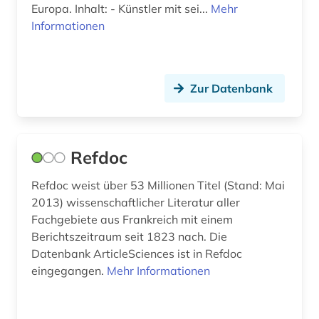
Europa. Inhalt: - Künstler mit sei...
Mehr
monaco (1)
Informationen
montaigne (1)
mundart (1)
Zur Datenbank
museum (2)
musik (1)
Refdoc
nachrichten (1)
Refdoc weist über 53 Millionen Titel (Stand: Mai
naher osten (1)
2013) wissenschaftlicher Literatur aller
Fachgebiete aus Frankreich mit einem
nationalbibliografie (3)
Berichtszeitraum seit 1823 nach. Die
nationalkonvent (1)
Datenbank ArticleSciences ist in Refdoc
eingegangen.
Mehr Informationen
nationalmuseum (1)
nationalversammlung (1)