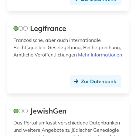
buchhandel (3)
Osteuropa (2)
buchmalerei (1)
Palaestina (1)
buchwissenschaft (2)
Legifrance
Polen (8)
calderón (1)
Französische, aber auch internationale
Portugal (6)
Rechtsquellen: Gesetzgebung, Rechtsprechung,
calvinismus (1)
Roemisches Reich (1)
Amtliche Veröffentlichungen
Mehr Informationen
carl de (1)
Rumänien (3)
chemie (1)
Russland, Sowjetunion (5)
Zur Datenbank
chrétien de troyes (1)
Sachsen (1)
comédie française (1)
Schweden (5)
JewishGen
constance-marie de *1767-1845* (1)
Schweiz (13)
Das Portal umfasst verschiedene Datenbanken
corneille (1)
Skandinavien (1)
und weitere Angebote zu jüdischer Genealogie