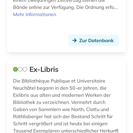
institutionen (1)
Bände online zur Verfügung. Die Ordnung erfo...
internationales recht (1)
Mehr Informationen
inventar (1)
italia (1)
Zur Datenbank
italianistik (4)
italien (3)
Ex-Libris
italienisch (2)
Die Bibliothèque Publique et Universitaire
jansenismus (1)
Neuchâtel begann in den 50-er Jahren, die
Exlibris aus alten und modernen Werken der
jean (1)
Bibliothek zu verzeichnen. Vermehrt durch
Gaben von Sammlern wie North, Clottu und
josephinische landesaufnahme (1)
Röthlisberger hat sich der Bestand Schritt für
juden (2)
Schritt vergrößert und ist heute bei einigen
Tausend Exemplaren unterschiedlicher Herkunft