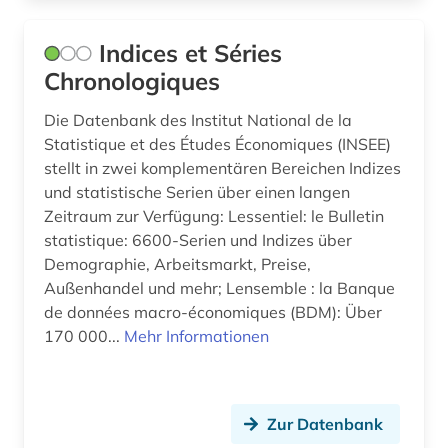
fachdidaktik (4)
Indices et Séries
fernsehen (1)
Chronologiques
feuilleton (1)
Die Datenbank des Institut National de la
fid geschichtswissenschaft (1)
Statistique et des Études Économiques (INSEE)
stellt in zwei komplementären Bereichen Indizes
fid nahost-, nordafrika- und islamstudien (1)
und statistische Serien über einen langen
Zeitraum zur Verfügung: Lessentiel: le Bulletin
fid ost-, ostmittel- und südosteuropa (1)
statistique: 6600-Serien und Indizes über
Demographie, Arbeitsmarkt, Preise,
film (1)
Außenhandel und mehr; Lensemble : la Banque
finnland (1)
de données macro-économiques (BDM): Über
170 000...
Mehr Informationen
firma (1)
firmeninformation (1)
Zur Datenbank
flugschrift (2)