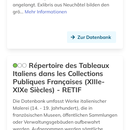
judentum (1)
angelangt. Exlibris aus Neuchâtel bilden den
grö...
Mehr Informationen
judenvernichtung (1)
karikatur (1)
Zur Datenbank
karte (1)
katalog (3)
klassische philologie (1)
Répertoire des Tableaux
Italiens dans les Collections
klimawandel (1)
Publiques Françaises (XIIIe-
kloster (1)
XIXe Siècles) - RETIF
kollaboration (2)
Die Datenbank umfasst Werke italienischer
Malerei (14. - 19. Jahrhundert), die in
kolonialismus (2)
französischen Museen, öffentlichen Sammlungen
kommentare (2)
oder Verwaltungsgebäuden aufbewahrt
werden. Aufgenommen werden sämtliche