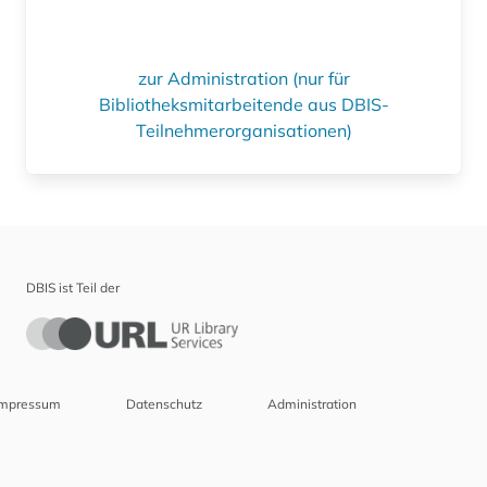
zur Administration (nur für
Bibliotheksmitarbeitende aus DBIS-
Teilnehmerorganisationen)
DBIS ist Teil der
Impressum
Datenschutz
Administration