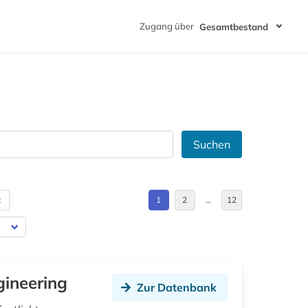
Zugang über
Gesamtbestand
Suchen
t
1
2
…
12
gineering
Zur Datenbank