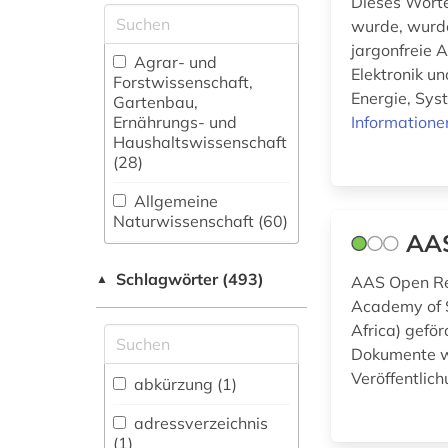
Dieses Wörter
wurde, wurde
jargonfreie 
Agrar- und
Elektronik u
Forstwissenschaft,
Energie, Sys
Gartenbau,
Ernährungs- und
Informatione
Haushaltswissenschaft
(28)
Allgemeine
Naturwissenschaft (60)
AAS
Allgemeine und
Schlagwörter (493)
fachübergreifende
▲
AAS Open Res
Datenbanken (73)
Academy of S
Africa) geför
Allgemeine und
Dokumente wi
vergleichende Sprach-
Veröffentlich
und
abkürzung (1)
Literaturwissenschaft.
Indogermanistik.
adressverzeichnis
Außereuropäische
(1)