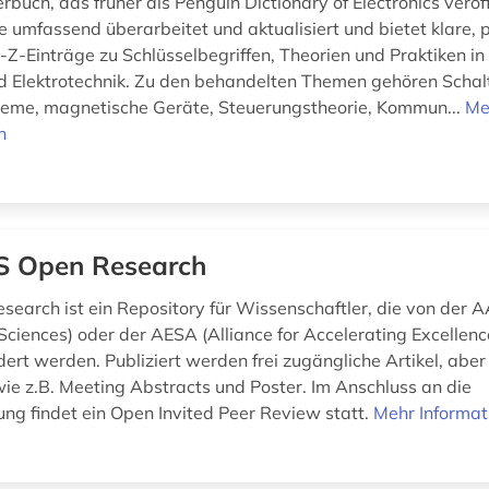
buch, das früher als Penguin Dictionary of Electronics veröff
 umfassend überarbeitet und aktualisiert und bietet klare,
A-Z-Einträge zu Schlüsselbegriffen, Theorien und Praktiken i
nd Elektrotechnik. Zu den behandelten Themen gehören Schal
teme, magnetische Geräte, Steuerungstheorie, Kommun...
Me
n
 Open Research
earch ist ein Repository für Wissenschaftler, die von der A
ciences) oder der AESA (Alliance for Accelerating Excellence
dert werden. Publiziert werden frei zugängliche Artikel, abe
e z.B. Meeting Abstracts und Poster. Im Anschluss an die
ung findet ein Open Invited Peer Review statt.
Mehr Informat