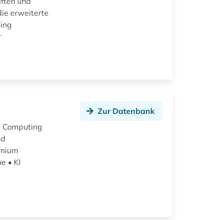
iften und
die erweiterte
ting
r
Zur Datenbank
or Computing
nd
emium
e • KI