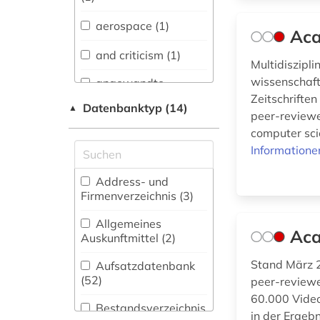
Sprachen und
Literaturen (26)
aerospace (1)
Aca
Anglistik.
and criticism (1)
Amerikanistik (17)
Multidiszipl
wissenschaft
angewandte
Archäologie (8)
informatik (1)
Zeitschriften
Datenbanktyp (14)
▲
peer-reviewe
Architektur,
angewandte
computer scie
Bauingenieur- und
mathematik (1)
Vermessungswesen
Informatione
(57)
angewandte
wissenschaften (1)
Address- und
Biologie,
Firmenverzeichnis (3
)
Biotechnologie (89)
anleitung (1)
Allgemeines
Aca
Buch- und
Auskunftmittel (2
)
Bibliothekswesen,
anwendungssoftware
Informationswissenschaft
Stand März 2
Aufsatzdatenbank
(1)
(26)
(52
)
peer-reviewe
arbeit (1)
60.000 Video
Chemie und
Bestandsverzeichnis
in der Ergebn
Pharmazie (70)