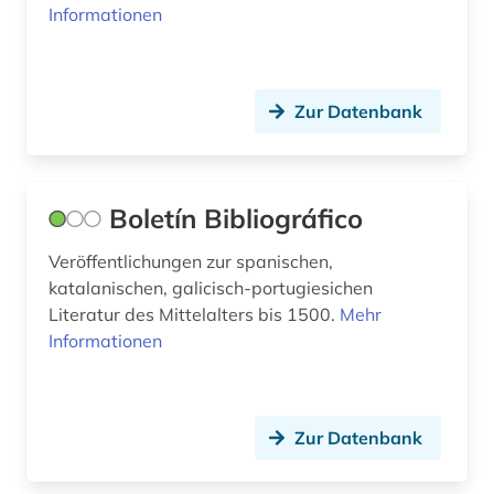
Informationen
mittelalter (1)
mittelamerika (1)
Zur Datenbank
museum (1)
märchen (1)
Boletín Bibliográfico
nachschlagewerk (2)
Veröffentlichungen zur spanischen,
nationalbibliografie (1)
katalanischen, galicisch-portugiesichen
naturwissenschaft und technik
Literatur des Mittelalters bis 1500.
Mehr
&lt;unterrichtsfach&gt; (1)
Informationen
online-ressource (1)
oper (1)
Zur Datenbank
orthographie (1)