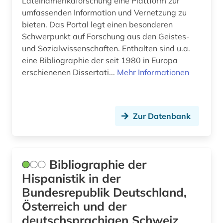
Lateinamerikaforschung eine Plattform zur
sozialwissenschaften (1)
umfassenden Information und Vernetzung zu
bieten. Das Portal legt einen besonderen
soziologie (1)
Schwerpunkt auf Forschung aus den Geistes-
und Sozialwissenschaften. Enthalten sind u.a.
spanien (21)
eine Bibliographie der seit 1980 in Europa
spanisch (11)
erschienenen Dissertati...
Mehr Informationen
spanische literatur (1)
sprachenlernen (1)
Zur Datenbank
sprachpraxis (11)
sprachunterricht (1)
Bibliographie der
sprachwissenschaft (25)
Hispanistik in der
Bundesrepublik Deutschland,
stilistik (1)
Österreich und der
tageszeitung (1)
deutschsprachigen Schweiz