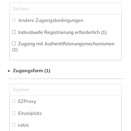
dissertation (1)
Mathematik (0)
Zeitungs-, Zeitschriftenbibliographie (3
)
dolmetschen (1)
Medien- und Kommunikationswissenschaften,
Andere Zugangsbedingungen
Kommunikationsdesign (1)
drama (3)
Individuelle Registrierung erforderlich (1)
Medizin (1)
druckwerk (1)
Zugang mit Authentifizierungsmechanismen
Militärwissenschaft (0)
(1)
elektronische bibliothek (2)
Musikwissenschaft (1)
elektronische ressource (1)
Zugangsform (1)
▲
Natur- und Umweltschutz (0)
elektronische zeitschrift (2)
Pädagogik (0)
elektronisches buch (5)
Philosophie (1)
elektronisches publizieren (1)
EZProxy
Physik (0)
englisch (2)
Einzelplatz
Politologie (2)
europa (1)
HAN