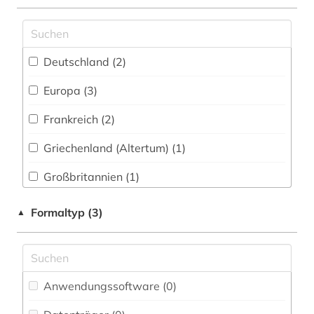
Museumswesen (0)
geschichte der romanistik (1)
grammatik (1)
Deutschland (2)
griechisch (1)
Europa (3)
hispanistik (69)
Frankreich (2)
hispanos (1)
Griechenland (Altertum) (1)
hochschulschrift (1)
Großbritannien (1)
iberische halbinsel (1)
Italien (3)
Formaltyp (3)
▲
iberoromanisch (1)
Mittelamerika (12)
iberoromanistik (55)
Nordamerika (1)
informationswissenschaft (1)
Anwendungssoftware (0
)
Oesterreich (1)
internetportal (1)