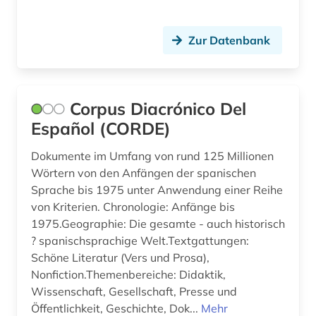
lexikon (3)
Zur Datenbank
librettist (1)
linguistik (6)
Corpus Diacrónico Del
literatur (4)
Español (CORDE)
literaturwissenschaft (36)
Dokumente im Umfang von rund 125 Millionen
lusitanistik (27)
Wörtern von den Anfängen der spanischen
Sprache bis 1975 unter Anwendung einer Reihe
madrid (1)
von Kriterien. Chronologie: Anfänge bis
1975.Geographie: Die gesamte - auch historisch
medienwissenschaft (20)
? spanischsprachige Welt.Textgattungen:
medizin (1)
Schöne Literatur (Vers und Prosa),
Nonfiction.Themenbereiche: Didaktik,
mehrsprachig (1)
Wissenschaft, Gesellschaft, Presse und
Öffentlichkeit, Geschichte, Dok...
Mehr
mexiko (4)