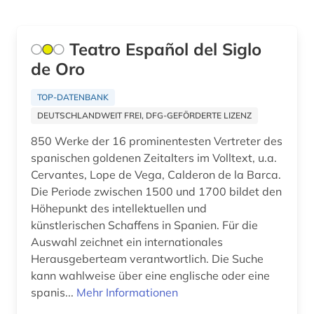
kognitive linguistik (1)
Teatro Español del Siglo
komponist (1)
de Oro
korpus (1)
TOP-DATENBANK
korpus (1)
DEUTSCHLANDWEIT FREI, DFG-GEFÖRDERTE LIZENZ
kreolische sprachen (1)
850 Werke der 16 prominentesten Vertreter des
spanischen goldenen Zeitalters im Volltext, u.a.
kulturwissenschaften (27)
Cervantes, Lope de Vega, Calderon de la Barca.
Die Periode zwischen 1500 und 1700 bildet den
kunstmusik (1)
Höhepunkt des intellektuellen und
landeskunde (20)
künstlerischen Schaffens in Spanien. Für die
Auswahl zeichnet ein internationales
latein (1)
Herausgeberteam verantwortlich. Die Suche
kann wahlweise über eine englische oder eine
lateinamerika (13)
spanis...
Mehr Informationen
lateinamerikaforschung (1)