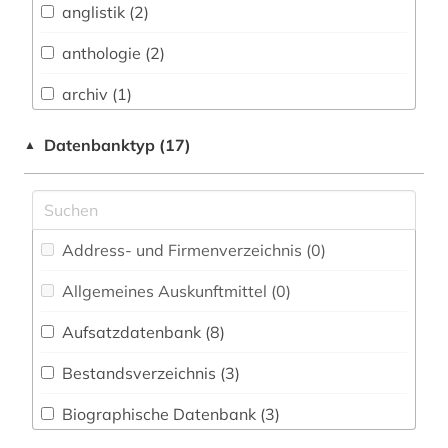
anglistik (2)
Baden-Württemberg (0)
anthologie (2)
Biologie, Biotechnologie (0)
archiv (1)
Buch- und Bibliothekswesen,
Informationswissenschaft (1)
artusepik (2)
Datenbanktyp (17)
▲
Chemie und Pharmazie (0)
aruba (1)
Elektrotechnik, Elektronik, Nachrichtentechnik
balkanromanistik (11)
(0)
Address- und Firmenverzeichnis (0
)
baskenland (1)
Energietechnik (0)
Allgemeines Auskunftmittel (0
)
bibiografie 1472-1700 (1)
Ethnologie (3)
Aufsatzdatenbank (8
)
bibliografie (5)
Externer Zugriff (1)
Bestandsverzeichnis (3
)
bibliografin (1)
Geographie (2)
Biographische Datenbank (3
)
bibliographie (5)
Geowissenschaften (0)