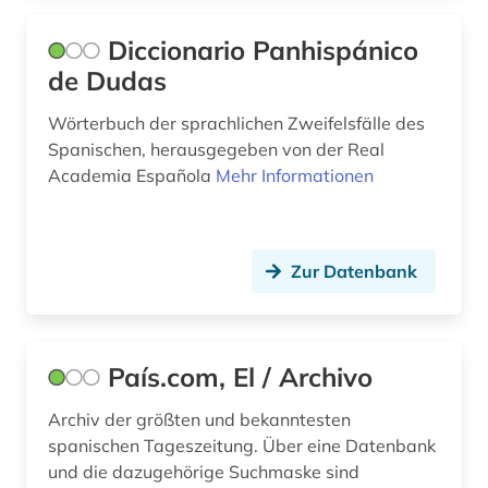
papiamento (1)
Diccionario Panhispánico
personenlexikon (1)
de Dudas
phonologie (1)
Wörterbuch der sprachlichen Zweifelsfälle des
polnisch (1)
Spanischen, herausgegeben von der Real
Academia Española
Mehr Informationen
portugal (6)
portugiesisch (2)
Zur Datenbank
quelle (4)
redewendung (1)
rezension (1)
País.com, El / Archivo
romanische philologie (2)
Archiv der größten und bekanntesten
spanischen Tageszeitung. Über eine Datenbank
romanische sprachen und literaturen (1)
und die dazugehörige Suchmaske sind