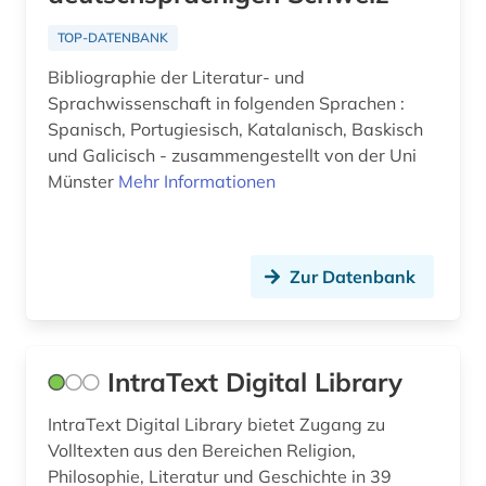
textsammlung (1)
TOP-DATENBANK
theaterwissenschaft (2)
Bibliographie der Literatur- und
Sprachwissenschaft in folgenden Sprachen :
tonträger (1)
Spanisch, Portugiesisch, Katalanisch, Baskisch
und Galicisch - zusammengestellt von der Uni
translationswissenschaft (1)
Münster
Mehr Informationen
tschechisch (1)
vega, lope de | schriftsteller; dramatiker;
librettist; dramatiker (1)
Zur Datenbank
volksmusik (1)
volltext-datenbank (1)
IntraText Digital Library
wörterbuch (12)
IntraText Digital Library bietet Zugang zu
zarzuela (1)
Volltexten aus den Bereichen Religion,
Philosophie, Literatur und Geschichte in 39