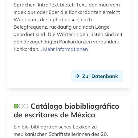
zeitschrift (3)
Sprachen. IntraText bietet: Text, den man vom
Index aus oder über die Konkordanzen erreicht
zeitschriften (1)
Wortlisten, die alphabetisch, nach
zeitung (5)
Belegfrequenz, rückläufig und nach Länge
geordnet sind. Die Wörter in den Listen sind mit
übersetzung (1)
den dazugehörigen Konkordanzen verbunden;
Konkordan...
Mehr Informationen
übersetzungswissenschaft (2)
Zur Datenbank
Catálogo biobibliográfico
de escritores de México
Ein bio-bibliographisches Lexikon zu
mexikanischen SchriftstellerInnen des 20.