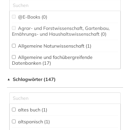
@E-Books (0)
Agrar- und Forstwissenschaft, Gartenbau,
Ernährungs- und Haushaltswissenschaft (0)
Allgemeine Naturwissenschaft (1)
Allgemeine und fachübergreifende
Datenbanken (17)
Allgemeine und vergleichende Sprach- und
Schlagwörter (147)
▲
Literaturwissenschaft. Indogermanistik.
Außereuropäische Sprachen und Literaturen (13)
Anglistik. Amerikanistik (11)
altes buch (1)
Archäologie (0)
Architektur, Bauingenieur- und
altspanisch (1)
Vermessungswesen (0)