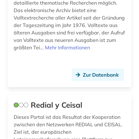
detaillierte thematische Recherchen möglich.
romanist (1)
Das elektronische Archiv bietet eine
Volltextrecherche aller Artikel seit der Gründung
romanistik (6)
der Tageszeitung im Jahr 1976. Volltexte aus
romanistin (1)
älteren Ausgaben sind frei verfügbar, der Aufruf
von Volltexte aus neueren Ausgaben ist zum
russisch (1)
größten Tei...
Mehr Informationen
sachtext (1)
sage (1)
Zur Datenbank
schriftsteller (3)
shakespeare (1)
Redial y Ceisal
siglo de oro (2)
Dieses Portal ist das Resultat der Kooperation
skandinavistik (1)
zwischen den Netzwerken REDIAL und CEISAL.
Ziel ist, der europäischen
slavistik (2)