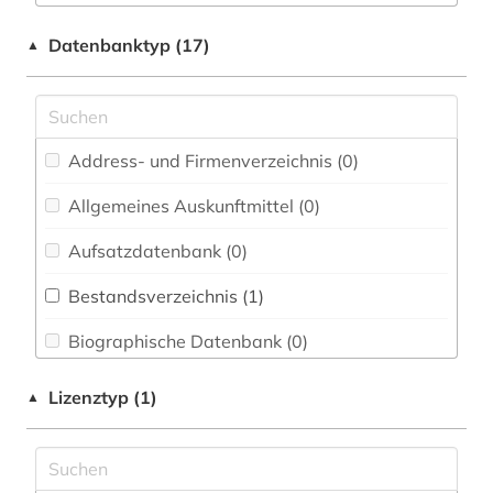
Buch- und Bibliothekswesen,
Informationswissenschaft (1)
bibliographie (1)
Datenbanktyp (17)
▲
Chemie und Pharmazie (0)
bosnien-herzegowina (1)
Elektrotechnik, Elektronik, Nachrichtentechnik
elektronisches buch (1)
(0)
Address- und Firmenverzeichnis (0
)
geisteswissenschaften (2)
Energietechnik (0)
Allgemeines Auskunftmittel (0
)
geschichte (8)
Ethnologie (1)
Aufsatzdatenbank (0
)
handschriftenkatalogisierung (1)
Externer Zugriff (0)
Bestandsverzeichnis (1
)
hebräisch (2)
Geographie (0)
Biographische Datenbank (0
)
iranische sprachen (2)
Geowissenschaften (0)
Buchhandelsverzeichnis (0
)
iranistik (9)
Lizenztyp (1)
▲
Germanistik. Niederlandistik. Skandinavistik
(0)
Disziplinäre Forschungsdatenrepositorien (0
)
islam (9)
Geschichte (6)
Disziplinäre Repositorien (0
)
islamische architektur (2)