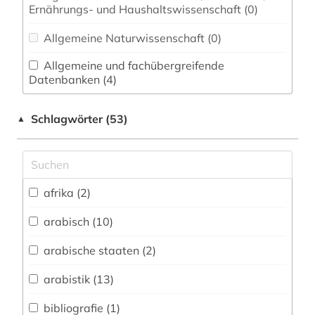
Ernährungs- und Haushaltswissenschaft (0)
Allgemeine Naturwissenschaft (0)
Allgemeine und fachübergreifende
Datenbanken (4)
Allgemeine und vergleichende Sprach- und
Schlagwörter (53)
▲
Literaturwissenschaft. Indogermanistik.
Außereuropäische Sprachen und Literaturen (6)
Anglistik. Amerikanistik (0)
afrika (2)
Archäologie (0)
Architektur, Bauingenieur- und
arabisch (10)
Vermessungswesen (1)
arabische staaten (2)
Baden-Württemberg (0)
arabistik (13)
Biologie, Biotechnologie (0)
bibliografie (1)