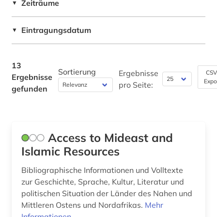
Zeiträume
▼
Suedostasien (1)
Slavistik (0)
russland (1)
Suedosteuropa (1)
Eintragungsdatum
Soziologie (1)
▼
sowjetunion (1)
Tuerkei (2)
Sport (0)
sozialwissenschaft (1)
13
Technik (1)
Sortierung
Ergebnisse
CSV
Ergebnisse
sozialwissenschaften (2)
Expo
pro Seite:
gefunden
Theologie und Religionswissenschaften (7)
südasien (7)
Werkstoffwissenschaften und
turkologie (7)
Fertigungstechnik (0)
Access to Mideast and
turkspra (1)
Wirtschaftswissenschaften (1)
Islamic Resources
Wissenschaftskunde, Forschung, Hochschul-,
turksprachen (6)
Museumswesen (0)
Bibliographische Informationen und Volltexte
türkei (1)
zur Geschichte, Sprache, Kultur, Literatur und
politischen Situation der Länder des Nahen und
westasien (2)
Mittleren Ostens und Nordafrikas.
Mehr
Informationen