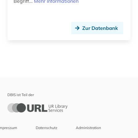
Begriff...
Mehr Informationen
Zur Datenbank
DBIS ist Teil der
Impressum
Datenschutz
Administration